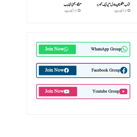
کتاب "گلستانِ عادل” پر ایک تبصرہ
گنگا-جمنی تہذیب
13 گھنٹے ago
13 گھنٹے ago
Join Now
WhatsApp Group
Join Now
Facebook Group
Join Now
Youtube Group