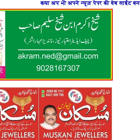
पने न्यूज़ पेपर की वेब साईट बनाना चाहते है या फिर न्यूज़ पो