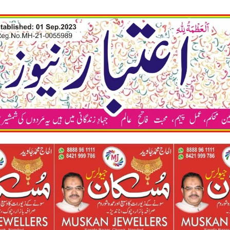
कया अप भी अ