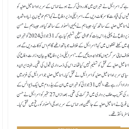
سلیم کیا ہے کہ اسرائیل نے تہران میں کارروائی کرتے ہوئے حماس کے سربراہ اسماعیل ھنیہ کو
یوں کی قیادت کا سر کاٹ دیں گے۔اسرائیلی وزیر دفاع نے کہا ‘ہم حوثیوں پر زیادہ شدید
سماعیل ھنیہ کے ساتھ کیا، جیسا ہم نے یحیی السنوار کے ساتھ کیا اور جیسا ہم نے حسن
نصراللہ کے ساتھ کیا۔ یہی کام ہم الحدیدہ اور صنعا میں کریں گے۔ ‘اسرائیلی وزیر دفاع نے پہلی بار اس بات کو عوامی سطح پر تسلیم کیا ہے کہ 31 جولائی 2024 کو تہران
ے میں کھلے لفظوں میں کہا ‘اسرائیل کے خلاف جو ہاتھ اٹھے گا ہم اس کو کاٹ دیں گے اور
اف اپنی سرگرمیوں کا جوابدہ بنائیں گے۔’ اسرائیلی وزیر دفاع کا یہ بیان وزارت دفاع کی
یل ھنیہ کے قتل کو تسلیم نہیں کیا تھا نہ اس کی ذمہ داری قبول کی تھی۔ البتہ ایران و
سیاسی سربراہ اسماعیل ھنیہ کو اسرائیل نے قتل کیا۔اسماعیل ھنیہ جو اسرائیل کی غزہ میں
جنگ کو رکوانے اور اسرائیلی یرغمالیوں کی رہائی کے لیے مذاکرات میں اہم کر دار ادا کر رہے تھے ، انہیں 31 جولائی کو تہران میں ان کے بیڈروم میں ایک ڈیوائس کے
ذریعے قتل کر دیا گیا تھا۔اسماعیل ھنیہ نے ایک روز قبل تہران میں نئے صدر کی تقریب حلف برداری میں شرکت کی تھی۔ بعدازاں 27 ستمبر کو اسرائیل نے حسن
باری کر کے ہلاک کر دیا۔ جبکہ 16 اکتوبر کو اسرائیلی فوج نے اسماعیل ھنیہ کے جانشین اور حماس کے سربراہ یحی السنوار کو رفح میں قتل کیا۔