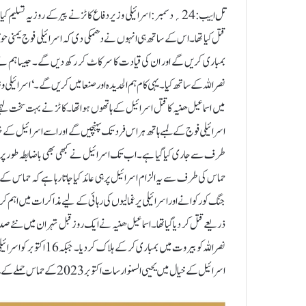
تل ابیب:24؍دسمبر:اسرائیلی وزیر دفاع کاٹز نے پیر کے روز یہ ت
قتل کیا تھا۔ اس کے ساتھ ہی انہوں نے دھمکی دی کہ اسرائیلی فوج یمنی حوث
بمباری کریں گے اور ان کی قیادت کا سر کاٹ کر رکھ دیں گے۔ جیسا ہم نے ا
میں اسماعیل ھنیہ کا قتل اسرائیل کے ہاتھوں ہوا تھا۔کاٹز نے بہت سخت لہج
اسرائیلی فوج کے لمبے ہاتھ ہر اس فرد تک پہنچیں گے اور اسے اسرائیل کے خل
طرف سے جاری کیا گیا ہے۔اب تک اسرائیل نے کبھی بھی باضابطہ طور پر اسماع
حماس کی طرف سے یہ الزام اسرائیل پر ہی عائد کیا جاتا رہا ہے کہ حماس کے 
نصراللہ کو بیروت میں بم
اسرائیل کے خیال میں یحیی السنوار سات اکتوبر 2023 کے حماس حملے کے ماسٹر مائنڈ تھے۔