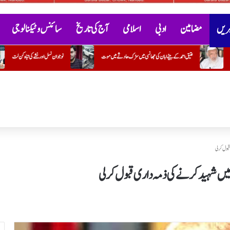
خبریں
مضامین
ادبی
اسلامی
آج کی تاریخ
سائنس و ٹیکنالوجی
ے میں موت
نوجوان نسل اور نشے کی تباہ کن لت
گنگا-جمنی تہذیب
کتاب "گلستانِ 
بول کر لی
میں شہید کرنے کی ذمہ داری قبول کر لی