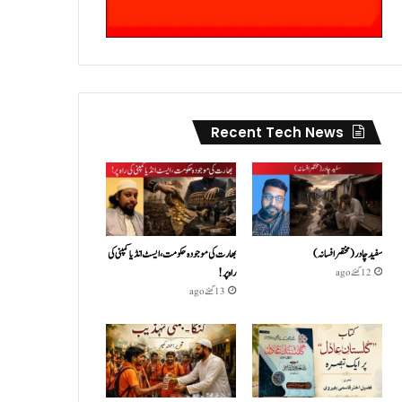
Recent Tech News
سفید چادر( مختصر افسانہ)
بھارت کی موجودہ حکومت،ایسٹ انڈیا کمپنی کی
راہ پر!
12 گھنٹے ago
13 گھنٹے ago