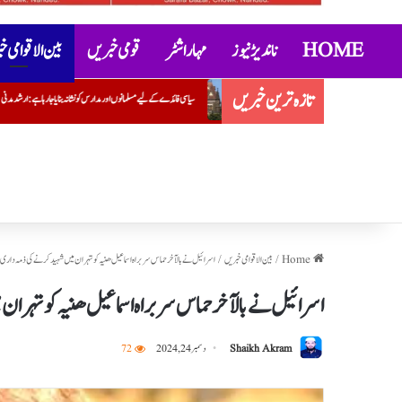
HOME
ناندیڑ نیوز
مہاراشٹر
قومی خبریں
بین الاقوامی 
تازہ ترین خبریں
سیاسی فائدے کے لیے مسلمانوں اور مدارس کو نشانہ بنایا جا رہا ہے: ارشد مدنی
عتیق احمد کے بیٹے ابان کی جھانسی میں سڑک حادث
Home
/
بین الاقوامی خبریں
/
اسرائیل نے بالآخر حماس سربراہ اسماعیل ھنیہ کو تہران میں شہید کرنے کی ذمہ داری ق
اسرائیل نے بالآخر حماس سربراہ اسماعیل ھنیہ کو تہران 
Shaikh Akram
دسمبر 24, 2024
72