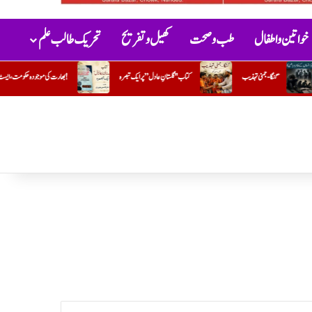
خواتین و اطفال
طب و صحت
کھیل و تفریح
تحریک طالب علم
عادل” پر ایک تبصرہ
بھارت کی موجودہ حکومت،ایسٹ انڈیا کمپنی کی راہ پر!
سفید چادر( مختصر افسانہ)