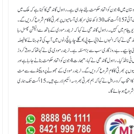
نئی دہلی: 9 مئی:کانگریس لیڈر راہول گاندھی نے کہا ہے کہ ان کی یعنی ہندوستان میں 4 جون کو اتحاد حکومت بننے جا رہی ہے۔ راہول گاندھی کا کہنا ہے کہ ملک میں
اس وقت سب سے بڑا مسئلہ بے روزگاری ہے، اگر بھارت میں اتحاد حکومت آئی تو 15 اگست تک 30 لاکھ خالی سرکاری آسامیوں پر بھرتی کا کام شروع کر دیں گے۔
پیغام میں کہیں۔ راہول گاندھی نے کہا کہ نریندر مودی کے ہاتھ سے الیکشن پھسل رہا
ھی نے کہا کہ انہوں نے (بی جے پی) اگلے چار پانچ دنوں میں آپ کی توجہ ہٹانے کا فیصلہ
کیا ہے۔ اس کے لیے کچھ کرنے کی ضرورت ہے، لیکن آپ کی توجہ نہیں ہٹنی چاہیے۔ بے روزگاری سب سے بڑا مسئلہ ہے۔ نریندر مودی جی نے کہا تھا کہ وہ 2 کروڑ
نوجوانوں کو روزگار دیں گے۔ لیکن، جھوٹ بولا، نوٹ بندی کی، غلط جی ایس ٹی نافذ کیا۔ راہول گاندھی نے کہا، "بھارت 4 جون کو اتحاد حکومت بنانے جا رہا ہے اور
ت تک ہم 30 لاکھ خالی سرکاری آسامیوں پر بھرتی کا کام شروع کر دیں گے۔ نریندر مودی کے جھوٹے پروپیگنڈے سے مت
گھبرائیں، اپنے مسائل پر قائم رہیں۔ بھارت کی بات سنو، نفرت نہ کرو، کام کا انتخاب کرو، راہل نے کہا کہ ہم بھرتی بھروسہ اسکیم لا رہے ہیں۔ 15 اگست تک ہماری