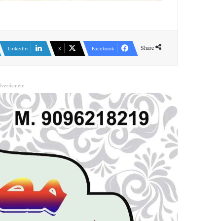
Share
LinkedIn
X
Facebook
vertisment