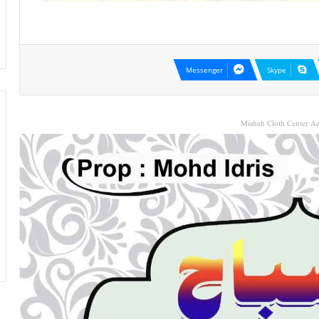
Messenger
Skype
Misbah Cloth Center Ad