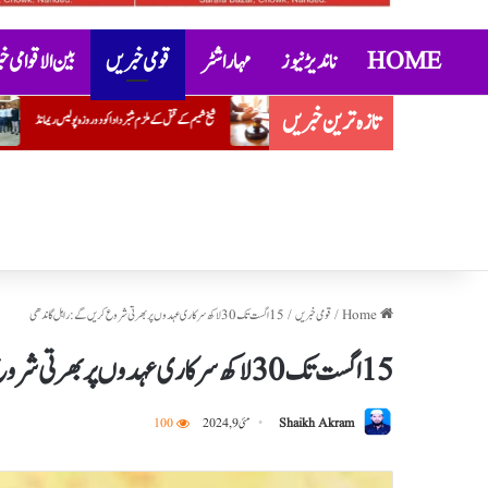
HOME
ناندیڑ نیوز
مہاراشٹر
قومی خبریں
بین الاقوامی 
تازہ ترین خبریں
شیخ شمیم کے قتل کے ملزم شبّر دادا کو دو روزہ پولیس ریمانڈ
’’مکسوپیتھی‘‘ کے خلاف آئی ایم اے کی احتجاجی تحریک
Home
/
قومی خبریں
/
15 اگست تک 30 لاکھ سرکاری عہدوں پر بھرتی شروع کریں گے: راہل گاندھی
15 اگست تک 30 لاکھ سرکاری عہدوں پر بھرتی شروع کریں گے: راہل گاندھی
Shaikh Akram
مئی 9, 2024
100