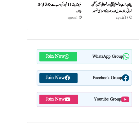
پیغامِ رحمتِ عالمﷺ اور نسوانی جنین کشی:
غزہ میں 112 شہدا کی سب سے بڑا اجتماعی نماز
انسانی وقار، عدل اور رحمت کا اسلامی تصور
جنازہ
18 گھنٹے ago
1 دن ago
Join Now
WhatsApp Group
Join Now
Facebook Group
Join Now
Youtube Group