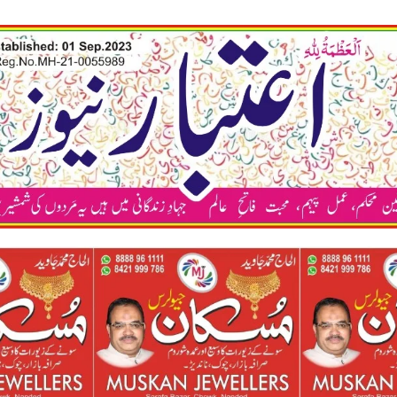
कया अ