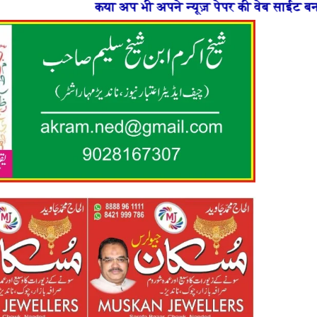
प भी अपने न्यूज़ पेपर की वेब साईट बनाना चाहते है या फिर न्