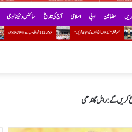
خبریں
مضامین
ادبی
اسلامی
آج کی تاریخ
سائنس و ٹیکنالوجی
غزہ میں 112 شہدا کی سب سے بڑا اجتماعی نماز جنازہ
پیغامِ رحمتِ عالمﷺ اور نسوانی جنین کشی: انسانی وقار، ع