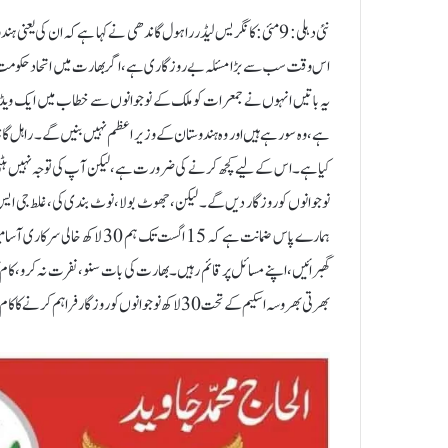
یہ باتیں انہوں نے جمعرات کو ملک کے نوجوانوں سے خطاب میں ایک ویڈیو 
ہے، وہ سو رہے ہیں اور وہ ہندوستان کے وزیر اعظم نہیں بنیں گے۔ راہل گاند
ہمارے پاس ضمانت ہے کہ 15 اگس
بھرتی بھروسہ اسکیم کے تحت 30 لاکھ نوجوانوں کو روزگار فراہم کرنے کا کام شروع ہو جائے گا۔