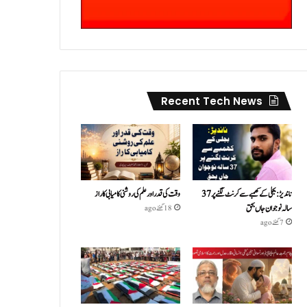
Recent Tech News
ناندیڑ: بجلی کے کھمبے سے کرنٹ لگنے پر 37
وقت کی قدر اور علم کی روشنی کامیابی کا راز
سالہ نوجوان جاں بحق
18 گھنٹے ago
7 گھنٹے ago