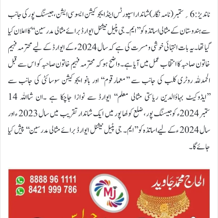
ناندیڑ:6؍ستمبر ( نامہ نگار) شاندار اسپورٹس اینڈ ایجوکیشن ایسوسی ایشن ، جیسنگ پور کی جانب
سے ہندوستان کے مثالی اساتذہ کو ’’ایم۔ جی پٹیل نیشنل ایوارڈ برائے مثالی مدرسین‘‘ کا اعلان کیا
گیا تھا۔یہ بات انتہائی خوشی ومسرت کی ہے کہ سال 2024 ء کے ایوارڈ کے لیے محترمہ فہیم
خاتون صاحبہ کا انتخاب عمل میں آیا ہے۔ واضح ہوکہ محترمہ فہیم خاتون صاحبہ کو اس سے قبل
الحمدللہ روٹری کلب کی جانب سے ’’معمارقوم‘‘ اور بانو ایجوکیشن سوسائٹی کی جانب سے
’’ایڈوکیٹ بہاؤالدین ریاستی مثالی معلم‘‘ ایوارڈ سے نوازا جاچکا ہے ۔ان شااللہ 14
ستمبر 2024ء کوجیسنگ پور، ضلع کولھا پور میں ایک شاندار تقریب میں سال 2023 ء اور
سال 2024 ءکے لیےاساتذہ کو ’’ایم۔ جی پٹیل نیشنل ایوارڈ برائے مثالی مدرسین‘‘ پیش کیا
جائے گا۔