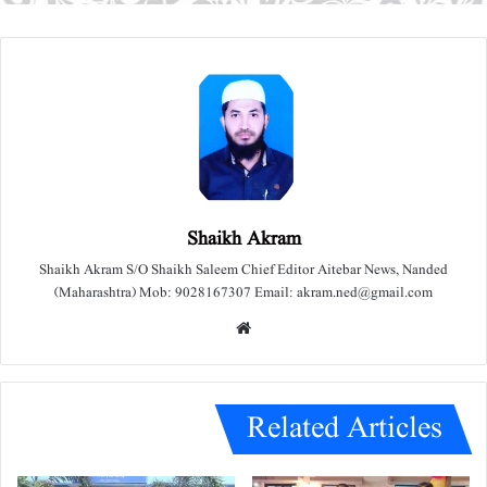
Shaikh Akram
Shaikh Akram S/O Shaikh Saleem Chief Editor Aitebar News, Nanded
(Maharashtra) Mob: 9028167307 Email: akram.ned@gmail.com
We
bsit
e
Related Articles