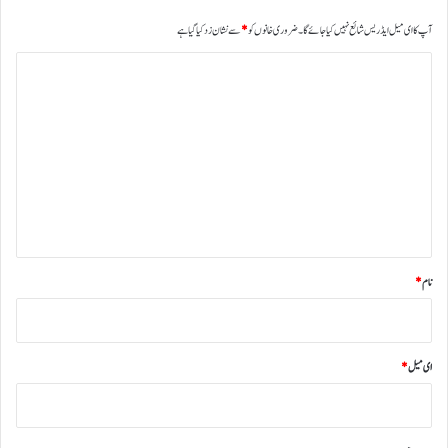
آپ کا ای میل ایڈریس شائع نہیں کیا جائے گا۔
ضروری خانوں کو
*
سے نشان زد کیا گیا ہے
ت
ب
ص
ر
ہ
*
نام
*
ای میل
*