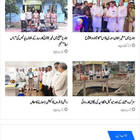
ناندیڑ میں ’’شیرا ٹاؤن مندی ہاؤس‘‘ کا شاندار افتتاح
ناندیڑ ضلع میں غیر قانونی کاروبار کے خلاف پولیس کی ’’ماس
ریڈ‘‘ مہم
13 گھنٹے ago
2 دن ago
سڑک دھنسنے کے بعد میونسپل انتظامیہ کی ہنگامی کارروائی
راشن ڈیلروں کا کمیشن بڑھانے کا مطالبہ
2 دن ago
2 دن ago
جواب دیں