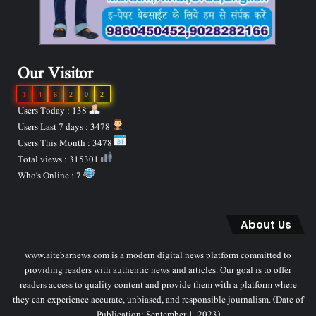
Our Visitor
1
4
6
2
0
2
Users Today : 138
Users Last 7 days : 3478
Users This Month : 3478
Total views : 315301
Who's Online : 7
About Us
www.aitebarnews.com is a modern digital news platform committed to
providing readers with authentic news and articles. Our goal is to offer
readers access to quality content and provide them with a platform where
they can experience accurate, unbiased, and responsible journalism. (Date of
Publication: September 1, 2023)