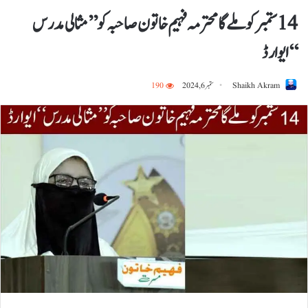
14ستمبر کو ملے گا محترمہ فہیم خاتون صاحبہ کو ’’مثالی مدرس
‘‘ایوارڈ
Shaikh Akram
ستمبر 6, 2024
190