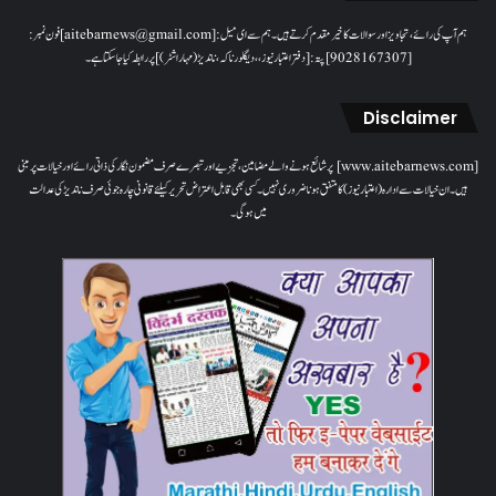
ہم آپ کی رائے، تجاویز اور سوالات کا خیرمقدم کرتے ہیں۔ ہم سےای میل: [aitebarnews@gmail.com]فون نمبر:
[9028167307]پتہ: [دفتر اعتبار نیوز، ، دیگلور ناکہ، ناندیڑ(مہاراشٹر) ] پر رابطہ کیا جاسکتا ہے۔
Disclaimer
[www.aitebarnews.com] پر شائع ہونے والے مضامین، تجزیے اور تبصرے صرف مضمون نگار کی ذاتی رائے اور خیالات پر مبنی
ہیں۔ ان خیالات سے ادارہ (اعتبار نیوز) کا متفق ہونا ضروری نہیں۔ کسی بھی قابل اعتراض تحریر کیلئے قانونی چارہ جوئی صرف ناندیڑ کی عدالت
میں ہوگی۔