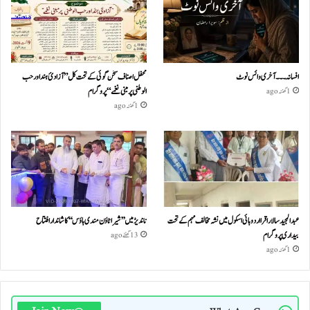
افسانہ۔۔۔آخری وائس نوٹ
محفل اصناف سخن گوئی کے تحت کل ”آزادئ ہند اور حب
الوطنی پر مبنی نغمے“پروگرام
1 گھنٹہ ago
1 گھنٹہ ago
عبدالمجید سالار اقرا اردو ہائی اسکول میں نشہ مخالف مہم کے تحت
ناندیڑ میں ’’شیرا ٹاؤن مندی ہاؤس‘‘ کا شاندار افتتاح
بیداری پروگرام
13 گھنٹے ago
1 گھنٹہ ago