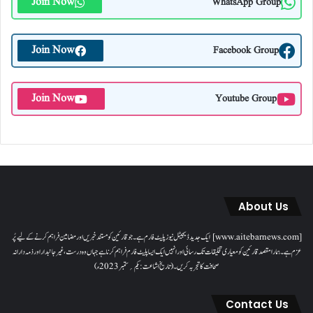
Join Now
WhatsApp Group
Join Now
Facebook Group
Join Now
Youtube Group
About Us
[www.aitebarnews.com] ایک جدید ڈیجیٹل نیوز پلیٹ فارم ہے۔ جو قارئین کو مستند خبریں اور مضامین فراہم کرنے کے لیے پُر
عزم ہے۔ ہمارا مقصدقارئین کو معیاری تخلیقات تک رسائی اور انہیں ایک ایسا پلیٹ فارم فراہم کرنا ہے جہاں وہ درست، غیر جانبدار اور ذمہ دارانہ
صحافت کا تجربہ کریں۔( تاریخ اشاعت : یکم؍ ستمبر 2023ء)
Contact Us