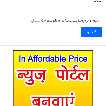
ویب‌ سائٹ
اس براؤزر میں میرا نام، ای میل، اور ویب سائٹ محفوظ رکھیں اگلی بار جب میں تبصرہ کرنے کےلیے۔