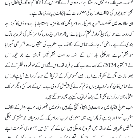
خوف سے یہ ملک دم نہیں مارسکتاہے اوروہ وہی کرے گا جو اس کے آقا کا حکم ہوگا۔ فی الحال وہاں
بھی صیہونیوں کی مخالفت اوران کی مصنوعات کے بائیکاٹ پر پابندی عائد ہے۔
ان حالات میں حکومت قطر پر امریکہ اوراسرائیل کا دباؤ مزید بڑھتاجارہاہے ،دونوں کا کہناہے
کہ دوحہ سے حماس کا ہیڈکوارٹر ختم کردیاجائے ،یاپھر حماس لیڈروں کو اسرائیل کی شرط پر جنگ
بندی کے لیے راضی کیاجائے۔ حماس کے خلاف اب مغرب کی سختیوں سے قطر بھی گھبرایا
ہوانظرآرہاہے اورپہلی بار اس کے اندر وہ ہمت نظرنہیں آرہی ہے جو تیور اس
نے 7اکتوبر2024ء کے بعد سے اب تک برقرار تھا۔ اس لئے اس کے خوفزدہ نظرآنے کے
بعد حالات بگڑتے نظرآرہے ہیں۔ جسے محسوس کرکے ترکیا آگے بڑھ کر سامنے آیاہے اوراس
نے حماس کا ہیڈکوارٹر اپنے یہاں قائم کرنے کی پیشکش کردی ہے۔ اس کے بعد کئی دیگر ممالک
مثلاً لبنان اوراُردن بھی آگے بڑھ کر لبیک کہنے پر مجبور ہوگئے ہیں۔
جب مغربی ایشیاء میں حالات اپنی انتہا کو پہنچ چکے ہیں ، غزہ میں بھکمری عام ہے ،قطر کے خلاف
مغرب کھڑا ہوچکاہے تو پھر ایسے میں سعودی عرب اورامریکہ کے درمیان جو مشترکہ جنگی
مشقیں ظہران کے علاقہ میں شروع ہوچکی ہیں اس کے کیا معنی ہیں ؟سعودی حکومت اپنے