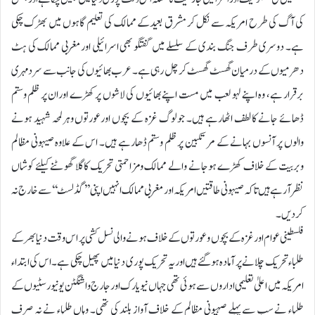
کی آگ کی طرح امریکہ سے نکل کر مشرق بعیدکے ممالک کی تعلیم گاہوں میں بھڑک چکی
ہے۔ دوسری طرف جنگ بندی کے سلسلے میں گفتگو بھی اسرائیلی اورمغربی ممالک کی ہٹ
دھرمیوں کے درمیان گھسٹ گھسٹ کر چل رہی ہے۔ عرب بھائیوں کی جانب سے سرد مہری
برقرار ہے، وہ اپنے لہو لعب میں مست اپنے بھائیوں کی لاشوں پر کھڑے اوران پر ظلم وستم
ڈھائے جانے کا لطف اٹھارہے ہیں۔ جو لوگ غزہ کے بچوں اورعورتوں وہرلمحہ شہید ہونے
والوں پر آنسوں بہانے کے مرتکبین پر ظلم وستم ڈھارہے ہیں۔ اس کے علاوہ صیہونی مظالم
وبربیت کے خلاف کھڑے ہوجانے والے ممالک ومزاحمتی تحریک کا گلا گھوٹنے کیلئے کوشاں
نظرآرہے ہیں تاکہ صیہونی طاقتیں امریکہ اور مغربی ممالک انہیں اپنی ’’گڈلسٹ‘‘ سے خارج نہ
کردیں۔
فلسطینی عوام اورغزہ کے بچوں وعورتوں کے خلاف ہونے والی نسل کشی پر اس وقت دنیا بھرکے
طلباء تحریک چلانے پر آمادہ ہوگئے ہیں اوریہ تحریک پوری دنیا میں پھیل چکی ہے۔ اس کی ابتداء
امریکہ میں اعلیٰ تعلیمی اداروں سے ہوئی تھی جہاں نیویارک اورجارج واشنگٹن یونیورسٹیوں کے
طلباء نے سب سے پہلے صہیونی مظالم کے خلاف آواز بلند کی تھی۔ وہاں طلباء نے نہ صرف