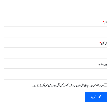
*
نام
*
ای میل
*
ویب‌ سائٹ
اس براؤزر میں میرا نام، ای میل، اور ویب سائٹ محفوظ رکھیں اگلی بار جب میں تبصرہ کرنے کےلیے۔