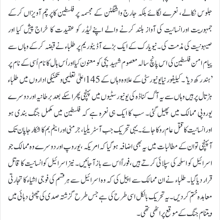
جلوس نکالے، نعرے لگائے بلکہ جارج واشنگٹن کے مجسمہ پر فلسطین کاپرچم آویزاں کرکے
جمہوریت اورانسانیت کی آواز بلند کرنے والے اپنے لیڈر کو عقیدت کا خراج پیش کیا اور
صیہونیت کی مذمت کی۔ نیویارک کے ایک بڑے آڈیٹوریم پر طلباء نے قبضہ کرکے وہاں سے
پیام امن فلسطین کی اس پانچ سالہ معصوم شہید بچی کو معنون کیااوراُس ہال کا نام اُسی کے نام پر
’ہند رکھ دیا‘۔کیلیفورنیایونیورسٹی کے علاوہ وہاں کے 145اعلیٰ تعلیمی وتکنیکی اداروں میں طلباء
ہڑتال پر ہیں وہاں سے یہ آگ کناڈہ کی یونیورسٹیوں میں پہنچی پھرا سکے بعد برطانیہ اوردوسرے
یوروپی ممالک میں پھیل گئی۔ سب کا ایک ہی نعرہ ہے کہ فلسطین میں مکمل جنگ بندی ہو
اورانسانیت کا قتل عام روکا جائے۔ یہی تحریک جب آسٹریلیا ،جرمنی اورایٹم بم کا شکار جاپان تک
آپہنچی توان کے مطالبات میں یہ بھی اضافہ ہوگیا کہ امریکہ ،یوروپ اوردوسرے وہ ممالک جو
اسرائیل کو اسلحہ کی سپلائی کرتے ہیں ،فوراً اس سے باز آجائیں۔ نیز اسرائیل کو انسانیت کا قاتل
قرار دیاگیا۔ طلباء نے ان ممالک سے اپیل کی کہ وہ اسرائیل سے ہرقسم کی فوجی اشیاء کا تجارتی
معاہدہ ختم کردیں۔ یہ تحریک بالکل اسی طرح کی ہے جس طرح گزشتہ صدی کی چھٹی دہائی میں
ویتنام جنگ کے موقع پر اٹھی تھی۔