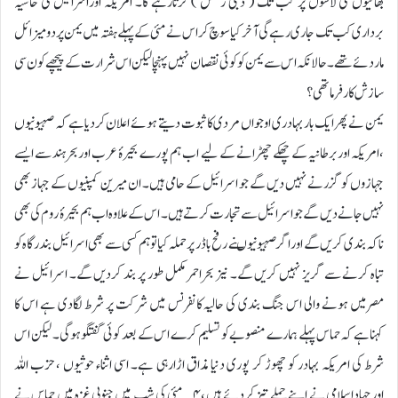
بھائیوں کی لاشوں پر کب تک (’دبکی رقص‘) کرتارہے گا۔ امریکہ اوراسرائیل کی حاشیہ
برداری کب تک جاری رہے گی آخر کیا سوچ کر اس نے مئی کے پہلے ہفتہ میں یمن پردومیزائل
ماردئے تھے۔ حالانکہ اس سے یمن کو کوئی نقصان نہیں پہنچا لیکن اس شرارت کے پیچھے کون سی
سازش کار فرماتھی؟
یمن نے پھرایک بار بہادری اوجواں مردی کا ثبوت دیتے ہوئے اعلان کردیاہے کہ صہیونیوں
،امریکہ اوربرطانیہ کے چھکے چھڑانے کے لیے اب ہم پورے بحیرۂ عرب اوربحرہند سے ایسے
جہازوں کو گزرنے نہیں دیں گے جو اسرائیل کے حامی ہیں۔ ان میرین کمپنیوں کے جہاز بھی
نہیں جانے دیں گے جواسرائیل سے تجارت کرتے ہیں۔ اس کے علاوہ اب ہم بحیرۂ روم کی بھی
ناکہ بندی کریں گے اوراگر صہیونیوںنے رفح باڈر پر حملہ کیاتو ہم کسی سے بھی اسرائیل بندرگاہ کو
تباہ کرنے سے گریز نہیں کریں گے۔ نیز بحراحمر مکمل طور پر بند کردیں گے۔ اسرائیل نے
مصرمیں ہونے والی اس جنگ بندی کی حالیہ کانفرنس میں شرکت پر شرط لگادی ہے اس کا
کہناہے کہ حماس پہلے ہمارے منصوبے کو تسلیم کرے اس کے بعد کوئی گفتگو ہوگی۔ لیکن اس
شرط کی امریکہ بہادر کو چھوڑ کر پوری دنیا مذاق اڑارہی ہے۔ اسی اثناء حوثیوں ، حزب اللہ
اورجہاداسلامی نے اپنے حملے تیز کردئے ہیں ،۴؍مئی کی شب میں جنوبی غزہ میں حماس نے