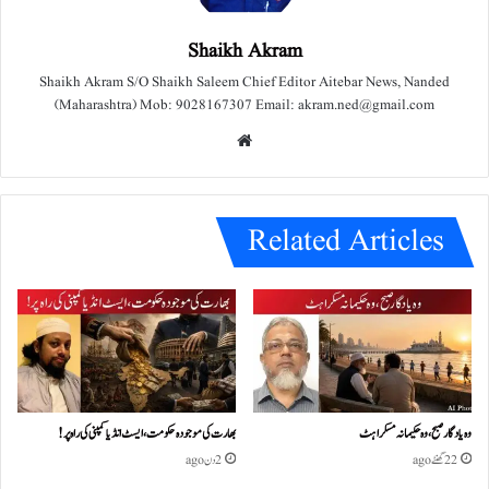
Shaikh Akram
Shaikh Akram S/O Shaikh Saleem Chief Editor Aitebar News, Nanded
(Maharashtra) Mob: 9028167307 Email: akram.ned@gmail.com
We
bsit
e
Related Articles
وہ یادگار صبح، وہ حکیمانہ مسکراہٹ
بھارت کی موجودہ حکومت،ایسٹ انڈیا کمپنی کی راہ پر!
22 گھنٹے ago
2 دن ago