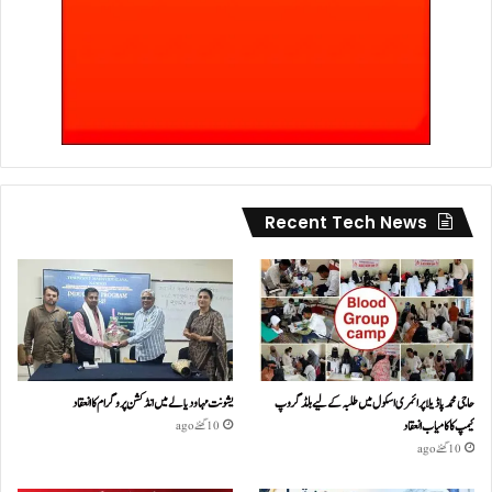
Recent Tech News
حاجی محمد پاڈیلا پرائمری اسکول میں طلبہ کے لیے بلڈ گروپ
یشونت مہا ودیالے میں انڈکشن پروگرام کا انعقاد
کیمپ کا کامیاب انعقاد
10 گھنٹے ago
10 گھنٹے ago