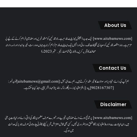
About Us
[www.aitebarnews.com] ایک جدید ڈیجیٹل نیوز پلیٹ فارم ہے۔ جو قارئین کو مستند خبریں اور مضامین فراہم کرنے کے لیے پُر
عزم ہے۔ ہمارا مقصدقارئین کو معیاری تخلیقات تک رسائی اور انہیں ایک ایسا پلیٹ فارم فراہم کرنا ہے جہاں وہ درست، غیر جانبدار اور ذمہ دارانہ
صحافت کا تجربہ کریں۔( تاریخ اشاعت : یکم؍ ستمبر 2023ء)
Contact Us
ہم آپ کی رائے، تجاویز اور سوالات کا خیرمقدم کرتے ہیں۔ ہم سےای میل: [aitebarnews@gmail.com]فون نمبر:
[9028167307]پتہ: [دفتر اعتبار نیوز، ، دیگلور ناکہ، ناندیڑ(مہاراشٹر) ] پر رابطہ کیا جاسکتا ہے۔
Disclaimer
[www.aitebarnews.com] پر شائع ہونے والے مضامین، تجزیے اور تبصرے صرف مضمون نگار کی ذاتی رائے اور خیالات پر مبنی
ہیں۔ ان خیالات سے ادارہ (اعتبار نیوز) کا متفق ہونا ضروری نہیں۔ کسی بھی قابل اعتراض تحریر کیلئے قانونی چارہ جوئی صرف ناندیڑ کی عدالت
میں ہوگی۔