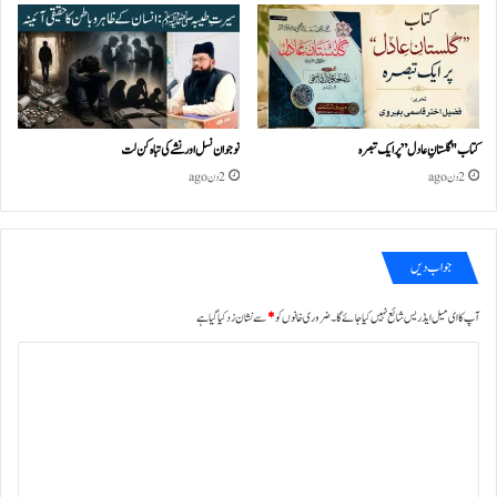
کتاب "گلستانِ عادل” پر ایک تبصرہ
نوجوان نسل اور نشے کی تباہ کن لت
2 دن ago
2 دن ago
جواب دیں
آپ کا ای میل ایڈریس شائع نہیں کیا جائے گا۔
ضروری خانوں کو
*
سے نشان زد کیا گیا ہے
ت
ب
ص
ر
ہ