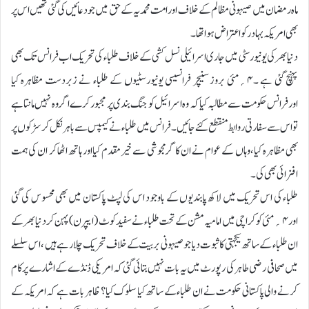
ماہ رمضان میں صیہونی مظالم کے خلاف اورامت محمدیہ کے حق میں جودعائیں کی گئی تھیں اس پر
بھی امریکہ بہاد ر کو اعتراض ہواتھا۔
دنیابھر کی یونیورسٹی میں جاری اسرائیلی نسل کشی کے خلاف طلباء کی تحریک اب فرانس تک بھی
پہنچ گئی ہے ۔۴؍مئی بروز سنیچر فرانسیسی یونیورسٹیوں کے طلباء نے زبردست مظاہرہ کیا
اورفرانس حکومت سے مطالبہ کیا کہ وہ اسرائیل کو جنگ بندی پر مجبور کرے اگر وہ نہیں مانتاہے
تو ا س سے سفارتی روابط منقطع کئے جائیں۔ فرانس میں طلباء نے کیمپس سے باہر نکل کر سڑکوں پر
بھی مظاہرہ کیا،وہاں کے عوام نے ان کا گرمجوشی سے خیرمقدم کیااور ہاتھ اٹھاکر ان کی ہمت
افزائی بھی کی۔
طلباء کی اس تحریک میں لاکھ پابندیوں کے باوجود اس کی لپٹ پاکستان میں بھی محسوس کی گئی
اور۴؍مئی کو کراچی میں امامیہ مشن کے تحت طلباء نے سفید کوٹ (ایپرن)پہن کر دنیابھر کے
ان طلباء کے ساتھ یکجہتی کا ثبوت دیا جو صیہونی بربیت کے خلاف تحریک چلارہے ہیں ،اس سلسلے
میں صحافی رضی طاہر کی رپورٹ میں یہ بات نہیں بتائی گئی کہ امریکی ڈنڈے کے اشارے پر کام
کرنے والی پاکستانی حکومت نے ان طلباء کے ساتھ کیا سلوک کیا؟ ظاہر بات ہے کہ امریکہ کے