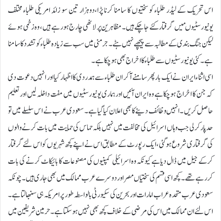
اس تحریک کے لیڈر طلباء کو سختیوں کا سامنا کرنا پڑا،دوہزار تین سو زائد امریکی طلباء مختلف
یونیورسٹیوںمیں گرفتار کئے جاچکے ہیں۔ مظاہرین پر لاٹھی چارج ہورہے ہیں ، وہ زخمی ہوئے
لیکن جنگ بندی کے مطالبہ سے پیچھے نہیں ہٹے۔ جرمنی میں سب سے زیادہ طلباء کو تشدد کا سامنا
ہے۔ کئی یونیورسٹیوں سے طلباء کا اخراج بھی ہوچکاہے۔
اسی اثنا ء ایران نے ایک بار پھر سامنے آکر ان طلباء سے ہمدردی کا اظہار کیا اور انہیں دعوت دی
کہ جن کا اخراج ہوچکاہے وہ ایران آئیں اورہماری یونیورسٹیوں میں مفت داخلہ لیں اورتعلیم
حاصل کریں ۔انہیں وظائف دینے کا بھی اعلان کیاگیاہے۔ سعودی عرب نے اس سلسلے میں تو
حد پارکرلی جب وہاں اسرائیل کی مخالفت میں نہیں بلکہ حماس کی حمایت میں بات کرنے والوں
کی گرفتاری شروع ہوگئی، ایک رپورٹ کے مطابق اس نے اپنے کچھ شہریوں کو اس لئے گرفتار
کرکے جیل میں ڈال دیاہے کیونکہ وہ اسرائیلی کمپنیوں کی مصنوعات کا بائیکاٹ کرنے کی بات
کررہے تھے۔ کچھ اسی قسم کی سختیاں مصر اوردوسرے عرب ممالک میں بھی جاری ہیں۔ چونکہ
سعودی عرب متحدہ عراب امارات اوربحرین کی سکیورٹی بالواسطہ طور پر امریکہ ہی سنبھالتاہے۔
اس لئے ان ممالک میں اس کی مرضی کے خلاف کچھ بھی نہیں ہوسکتاہے۔ حرمین شریفین میں