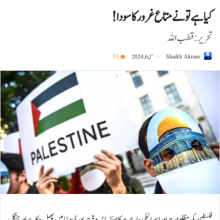
کیاہے تونے متاع غرور کا سودا!
تحریر: قطب اللہ
Shaikh Akram
مئی 6, 2024
33
فلسطین کی مظلومیت اوراسرائیلی جارحیت کا مسئلہ اس وقت پوری دنیامیں پھیل چکاہے اور جنگل