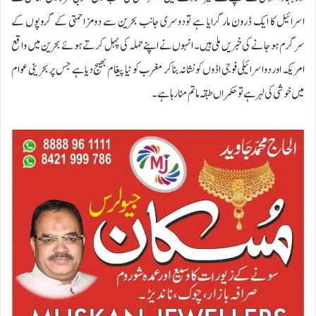
اسرائیل کا ایک ڈرون مارگرایا ہے تودوسری جانب بحرین سے دومزاحمتی کے گروپوں کے
سرگرم ہوجانے کی خبریں ملی ہیں۔ انہوں نے اپنے حملہ کی پہل کرتے ہوئے بحرین میں واقع
امریکہ اوردواسرائیلی فوجی اڈوں کو نشانہ بناکر مغرب کو نیا پیغام بھیج دیاہے جس پر بحرینی عوام
میں خوشی کی لہر ہے توحکمراں طبقہ ماتم منارہاہے۔