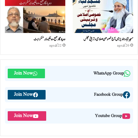
مسجدِ قباء ناندیڑ میں آج خصوصی اصلاحی و تربیتی مجلس
وہ یادگار صبح، وہ حکیمانہ مسکراہٹ
20 گھنٹے ago
22 گھنٹے ago
Join Now
WhatsApp Group
Join Now
Facebook Group
Join Now
Youtube Group