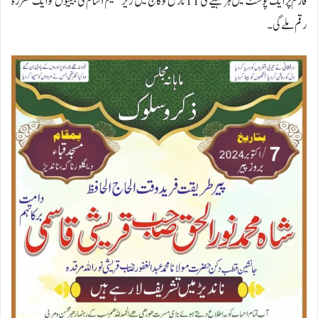
فارم پر ایک پوسٹ میں ہر مہینے کی 11 تاریخ کو کالج میں زیر تعلیم آسام کی بیٹیوں کو ایک مقررہ
رقم ملے گی۔