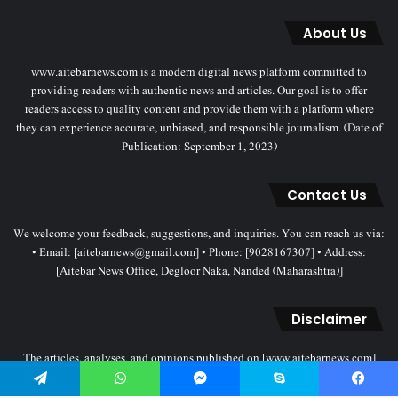
About Us
www.aitebarnews.com is a modern digital news platform committed to
providing readers with authentic news and articles. Our goal is to offer
readers access to quality content and provide them with a platform where
they can experience accurate, unbiased, and responsible journalism. (Date of
Publication: September 1, 2023)
Contact Us
We welcome your feedback, suggestions, and inquiries. You can reach us via:
• Email: [aitebarnews@gmail.com] • Phone: [9028167307] • Address:
[Aitebar News Office, Degloor Naka, Nanded (Maharashtra)]
Disclaimer
The articles, analyses, and opinions published on [www.aitebarnews.com]
solely represent the personal views and opinions of the authors. These views
Telegram
WhatsApp
Messenger
Skype
Facebook
do not necessarily reflect the stance of the Aitebar News management. Any