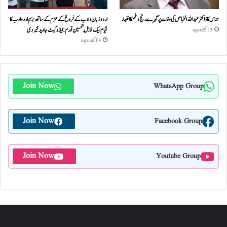
حماس کا ڈاکٹر عبداللہ الخباص کی وفات پر گہرے رنج وغم کااظہار
اردو زبان و ادب کے فروغ کے عزم کے ساتھ بزمِ اردو ادب کا
قیام ایک قابلِ تحسین قدم : ایڈوکیٹ جاوید خیردی
13 گھنٹے ago
14 گھنٹے ago
Join Now
WhatsApp Group
Join Now
Facebook Group
Join Now
Youtube Group