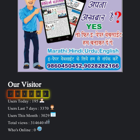
Our Visitor
2
9
1
2
0
2
Users Today : 195
Users Last 7 days : 3370
Users This Month : 3029
Total views : 314640
Who's Online : 0