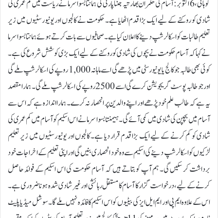
گوہاٹی، 6 اکتوبر:آسام کی حکمران بھارتیہ جنتا پارٹی کی ہمانتا بسوا سرما نے ریاست میں کم عمری کی
شادی کو روکنے کے لیے ایک بڑا قدم اٹھایا ہے۔ حکومت نے کالجوں اور یونیورسٹیوں میں زیر
تعلیم طالبات کو اسکالرشپ دینے کا اعلان کیا ہے۔ صحافیوں سے بات کرتے ہوئے ہمانتا بسوا سرما
نے کہا کہ آسام حکومت نے بچوں کی شادی کو روکنے کے لیے ایک بڑی کوشش شروع کی ہے۔
کوئی بھی طالبہ جو کالج یا یونیورسٹی میں پڑھے گی اسے ماہانہ 1,000 روپے کی اسکالرشپ ملے گی
اور جو طالبہ پوسٹ گریجویشن کرے گی اسے 2500 روپے کی اسکالرشپ ملے گی۔ ہمارا مقصد
یہ ہے کہ طالب علم خود پڑھے اور اپنے والدین پر انحصار نہ کرے۔ ہمارا اندازہ ہے کہ اس سے
آسام میں بچپن کی شادی میں کمی آئے گی۔ ہیمنتا بسوا سرما نے اس اسکیم کو آسام میں کم عمری کی
شادی کو کم کرنے کے لیے ایک بڑا قدم قرار دیا ہے۔ کالجوں اور یونیورسٹیوں میں زیر تعلیم
لڑکیوں کو اسکالرشپ دینے کی اسکیم سے وہ خود انحصاری بنیں گی اور اپنی تعلیم کے اخراجات خود
برداشت کر سکیں گی۔ ہم آپ کو بتاتے ہیں کہ آسام حکومت کی اس اسکیم کے فوائد حاصل
کرنے کے لیے، درخواست گزار کا آسام کا مستقل رہائشی اور غیر شادی شدہ ہونا ضروری ہے۔
اس کے علاوہ ایم پی اور ایم ایل ایز کی بیٹیوں کو اس اسکیم کا فائدہ نہیں ملے گا۔ سوشل میڈیا پلیٹ