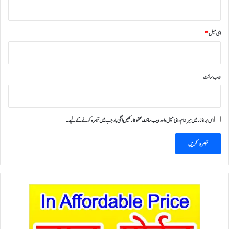
ای میل
*
ویب‌ سائٹ
اس براؤزر میں میرا نام، ای میل، اور ویب سائٹ محفوظ رکھیں اگلی بار جب میں تبصرہ کرنے کےلیے۔