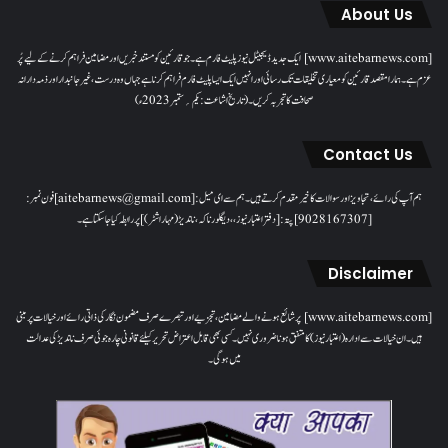
About Us
[www.aitebarnews.com] ایک جدید ڈیجیٹل نیوز پلیٹ فارم ہے۔ جو قارئین کو مستند خبریں اور مضامین فراہم کرنے کے لیے پُر
عزم ہے۔ ہمارا مقصدقارئین کو معیاری تخلیقات تک رسائی اور انہیں ایک ایسا پلیٹ فارم فراہم کرنا ہے جہاں وہ درست، غیر جانبدار اور ذمہ دارانہ
صحافت کا تجربہ کریں۔( تاریخ اشاعت : یکم؍ ستمبر 2023ء)
Contact Us
ہم آپ کی رائے، تجاویز اور سوالات کا خیرمقدم کرتے ہیں۔ ہم سےای میل: [aitebarnews@gmail.com]فون نمبر:
[9028167307]پتہ: [دفتر اعتبار نیوز، ، دیگلور ناکہ، ناندیڑ(مہاراشٹر) ] پر رابطہ کیا جاسکتا ہے۔
Disclaimer
[www.aitebarnews.com] پر شائع ہونے والے مضامین، تجزیے اور تبصرے صرف مضمون نگار کی ذاتی رائے اور خیالات پر مبنی
ہیں۔ ان خیالات سے ادارہ (اعتبار نیوز) کا متفق ہونا ضروری نہیں۔ کسی بھی قابل اعتراض تحریر کیلئے قانونی چارہ جوئی صرف ناندیڑ کی عدالت
میں ہوگی۔