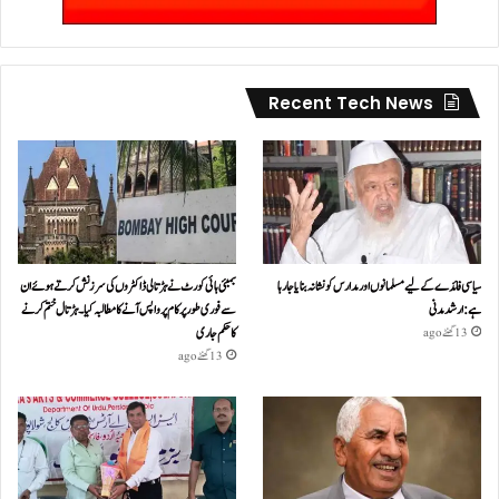
Recent Tech News
سیاسی فائدے کے لیے مسلمانوں اور مدارس کو نشانہ بنایا جا رہا
بمبئی ہائی کورٹ نے ہڑتالی ڈاکٹروں کی سرزنش کرتے ہوئے ان
ہے: ارشد مدنی
سے فوری طور پر کام پر واپس آنے کا مطالبہ کیا۔ہڑتال ختم کرنے
کا حکم جاری
13 گھنٹے ago
13 گھنٹے ago