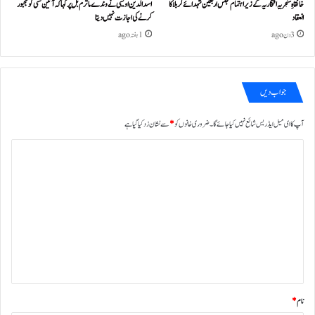
خانقاہِ سنجریہ افتخاریہ کے زیراہتمام مجلس اربعین شہدائے کربلا کا
اسد الدین اویسی نے وندے ماترم بل پر کہا کہ آئین کسی کو مجبور
انعقاد
کرنے کی اجازت نہیں دیتا
3 دن ago
1 ہفتہ ago
جواب دیں
آپ کا ای میل ایڈریس شائع نہیں کیا جائے گا۔
ضروری خانوں کو
*
سے نشان زد کیا گیا ہے
ت
ب
ص
ر
ہ
*
نام
*