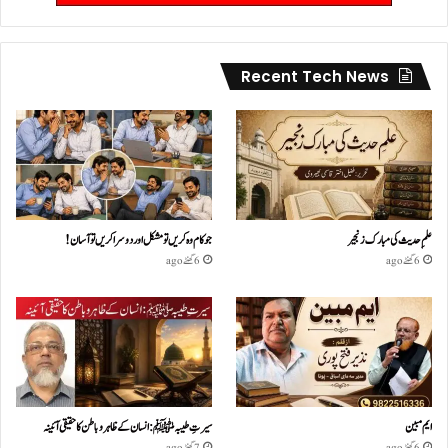
Recent Tech News
علمِ حدیث کی مبارک زنجیر
جو کام وہ کریں تو مشکل اور دوسرا کریں تو آسان !
6 گھنٹے ago
6 گھنٹے ago
ایم مبین
سیرتِ طیبہﷺ: انسان کے ظاہر و باطن کا حقیقی آئینہ