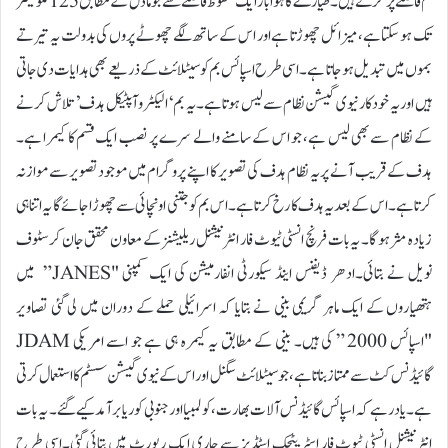
کم فاصلے پر گرتے ہیں۔طیارے کا ہواباز ایک محفوظ فاصلے سے جو ماڈل کے مطابق 125 کلو میٹر
تک ہو سکتا ہے، میزائل چھوڑتا ہے اور اس کے ساتھ لگے چھوٹے پروں کی بدولت یہ تیرتے
بموں میں تبدیل ہو جاتا ہے۔اسی طرح اسپائس بم کو سیٹلائٹ کے ذریعے بھی ہدایات دی جاتی
ہیں اور یہ خود کار نیوی گیشن نظام سے لیس ہوتا ہے۔یہ بم ‘الیکٹرو آپٹیکل ہدف’ تلاش کرنے
کے نظام سے بھی لیس ہے، جو اس کے سامنے والے سرے پر نصب ایک قسم کا کیمرا ہے۔
ہدف کے قریب آنے پر یہ نظام ہدف کی تصویر کا اپنے پروگرام میں موجود تصویر سے موازنہ
کرتا ہے۔ اس کے بعد یہ ہدف کا رخ کرتا ہے۔اس بم کو جتنی اونچائی سے چھوڑا جائے گا یہ اتنا ہی
زیادہ مثر ہو گا۔ یہ بات فرنچ انسٹی ٹیوٹ فار انٹرنیشنل ریلیشنز کے معاون محقق جان کرسٹوف
نویل نے بتائی۔ادھر ڈیفنس اینڈ سیکورٹی انفارمیشن کی ایک کمپنی "JANES” میں
ہتھیاروں کے ایک ماہر گریمی بینی نے بتایا کہ اسرائیلی حملے کے دوران میں لی گئی تصاویر
"اسپائس 2000 ” کی ہیں۔ بینی کے مطابق یہ کیمرہ ہی ہے جو اسے امریکی JDAM
گائیڈنس کٹ سے ممتاز بناتا ہے، جو سیٹلائٹ سگنل اور اس کے نیوی گیشن سسٹم کا استعمال کرتی
ہے۔یاد رہے کہ اسپائس گائیڈنس آلات بھارت، کولمبیا اور جنوبی کوریا برآمد کیے گئے۔ یہ بات
انٹرنیشنل انسٹی ٹیوٹ فار اسٹریٹجک اسٹڈیز سے جاری ایک رپورٹ میں بتائی گئی۔اسی طرح