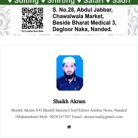
Shaikh Akram
Shaikh Akram S/O Shaikh Saleem Chief Editor Aitebar News, Nanded
(Maharashtra) Mob: 9028167307 Email: akram.ned@gmail.com
We
bsit