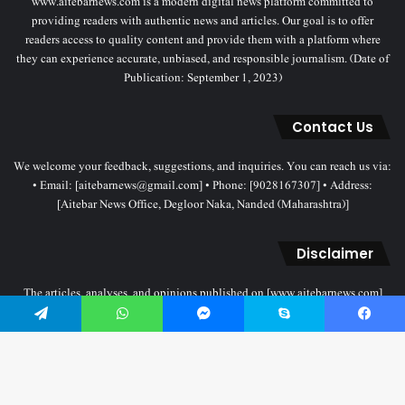
www.aitebarnews.com is a modern digital news platform committed to
providing readers with authentic news and articles. Our goal is to offer
readers access to quality content and provide them with a platform where
they can experience accurate, unbiased, and responsible journalism. (Date of
Publication: September 1, 2023)
Contact Us
We welcome your feedback, suggestions, and inquiries. You can reach us via:
• Email: [aitebarnews@gmail.com] • Phone: [9028167307] • Address:
[Aitebar News Office, Degloor Naka, Nanded (Maharashtra)]
Disclaimer
The articles, analyses, and opinions published on [www.aitebarnews.com]
solely represent the personal views and opinions of the authors. These views
do not necessarily reflect the stance of the Aitebar News management. Any
Telegram
WhatsApp
Messenger
Skype
Facebook
legal proceedings related to objectionable content will be subject to the
jurisdiction of the Nanded court only.