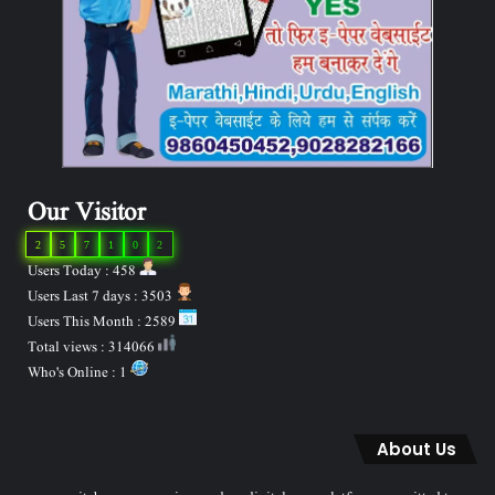
Our Visitor
2
5
7
1
0
2
Users Today : 458
Users Last 7 days : 3503
Users This Month : 2589
Total views : 314066
Who's Online : 1
About Us