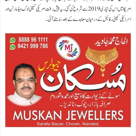
امریکا میں اس کی تیاری 2019 سے شروع کی گئی۔ یہ پیش رفت امریکی کمپنی لوک ہیڈ مارٹن اور
اسرائیلی کمپنی رفائیل کے درمیان معاہدے کے بعد سامنے آئی۔