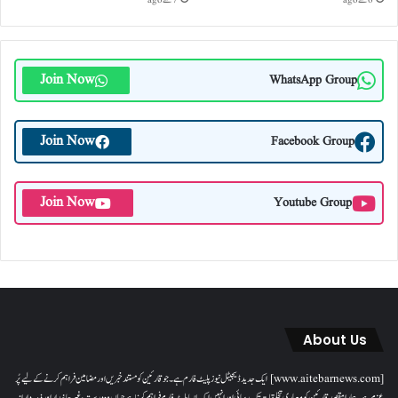
6 گھنٹے ago
7 گھنٹے ago
Join Now
WhatsApp Group
Join Now
Facebook Group
Join Now
Youtube Group
About Us
[www.aitebarnews.com] ایک جدید ڈیجیٹل نیوز پلیٹ فارم ہے۔ جو قارئین کو مستند خبریں اور مضامین فراہم کرنے کے لیے پُر
عزم ہے۔ ہمارا مقصدقارئین کو معیاری تخلیقات تک رسائی اور انہیں ایک ایسا پلیٹ فارم فراہم کرنا ہے جہاں وہ درست، غیر جانبدار اور ذمہ دارانہ