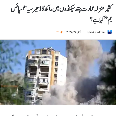
کثیر منزلہ عمارت چند سیکنڈوں میں راکھ کا ڈھیر ، یہ "اسپائس
بم” کیا ہے ؟
Shaikh Akram
اکتوبر 24, 2024
73