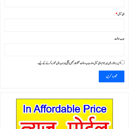
ای میل
*
ویب‌ سائٹ
اس براؤزر میں میرا نام، ای میل، اور ویب سائٹ محفوظ رکھیں اگلی بار جب میں تبصرہ کرنے کےلیے۔