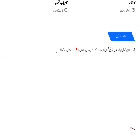
کا آغاز
کامیاب تجربہ
1 ہفتہ ago
2 ہفتے ago
جواب دیں
آپ کا ای میل ایڈریس شائع نہیں کیا جائے گا۔
ضروری خانوں کو
*
سے نشان زد کیا گیا ہے
ت
ب
ص
ر
ہ
*
نام
*