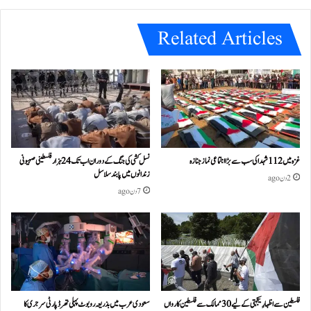
e
Related Articles
غزہ میں 112 شہدا کی سب سے بڑا اجتماعی نماز جنازہ
نسل کشی کی جنگ کے دوران اب تک 24ہزار فلسطینی صہیونی
زندانوں میں پابند سلاسل
2 دن ago
7 دن ago
فلسطین سے اظہارِ یکجہتی کے لیے 30 ممالک سے فلسطین کارواں
سعودی عرب میں بذریعہ روبوٹ پہلی تھرڈ پارٹی سرجری کا