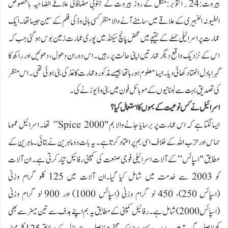
بیروت:24؍اکتوبر:منگل کے روز بیروت کے جنوبی مضافاتی علاقے الضاحیہ بالخصوص
الطیونہ الغبیری کے علاقے میں سامنے آنے والا منظر کسی ہالی وڈ کی فلم کے سین جیسا تھا۔ایک
عمارت پر اسرائیلی حملے کے نتیجے میں محض پانچ سیکنڈ میں پوری عمارت زمین بوس ہو گئی جب کہ
اس کے نزدیک واقع دیگر عمارتیں اپنی حالت پر رہیں۔ اس دوران دھول، دھوئیں اور راکھ کا
گہرا بادل اٹھتا دکھائی دیا۔ ایسا معلوم ہو رہا تھا جیسے مذکورہ عمارت کاغذ کی بنی ہوئی تھی۔ اس منظر
کی تصدیق بہت سے لبنانیوں کے موبائل فون میں بنی وڈیوز نے کی۔
اسرائیل نے کس نوعیت کے بموں کا استعمال کیا ؟
ایسا لگتا ہے کہ اس عمارت پر برسایا جانے والا بم "Spice 2000” تھا۔ اسرائیل عموما
حماس اور حزب اللہ کے خلاف اسی بم پر اعتماد کرتا ہے۔ یہ بات دو ماہرین نے بتائی۔ماہرین کے
مطابق "اسپائس” کے آلات اسرائیلی فوجی صنعت کی کمپنی رفائیل تیار کرتی ہے۔ ان آلات
کو 2003 سے خدمت میں شامل کیا گیا۔ان آلات میں 125 کلو گرام وزنی
(اسپائس 250)، 450 لو گرام وزنی (اسپائس 1000) اور 900 لو گرام وزنی
(اسپائس 2000) شامل ہے۔ رفائیل کمپنی کے مطابق یہ بم اپنے ہدف سے تین میٹر سے بھی