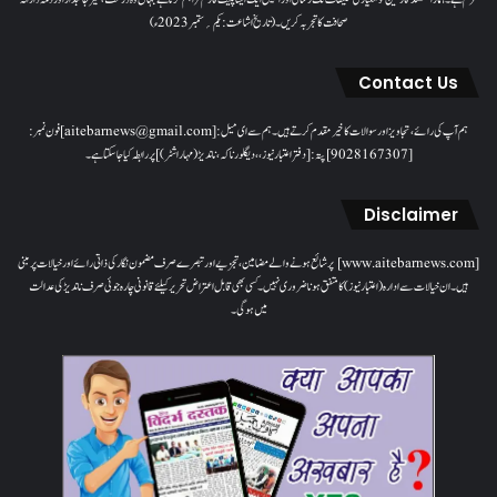
صحافت کا تجربہ کریں۔( تاریخ اشاعت : یکم؍ ستمبر 2023ء)
Contact Us
ہم آپ کی رائے، تجاویز اور سوالات کا خیرمقدم کرتے ہیں۔ ہم سےای میل: [aitebarnews@gmail.com]فون نمبر:
[9028167307]پتہ: [دفتر اعتبار نیوز، ، دیگلور ناکہ، ناندیڑ(مہاراشٹر) ] پر رابطہ کیا جاسکتا ہے۔
Disclaimer
[www.aitebarnews.com] پر شائع ہونے والے مضامین، تجزیے اور تبصرے صرف مضمون نگار کی ذاتی رائے اور خیالات پر مبنی
ہیں۔ ان خیالات سے ادارہ (اعتبار نیوز) کا متفق ہونا ضروری نہیں۔ کسی بھی قابل اعتراض تحریر کیلئے قانونی چارہ جوئی صرف ناندیڑ کی عدالت
میں ہوگی۔