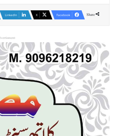
Share
LinkedIn
X
Facebook
vertisment