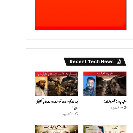
Recent Tech News
سفید چادر( مختصر افسانہ)
بھارت کی موجودہ حکومت،ایسٹ انڈیا کمپنی کی
راہ پر!
19 گھنٹے ago
20 گھنٹے ago