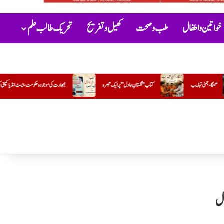
خواتین و اطفال
طب و صحت
کھیل و تفریح
تحریک طالب علم
عادل” پر ایک تبصرہ
بھارت کی موجودہ حکومت،ایسٹ انڈیا کمپنی کی راہ پر!
سفید چادر( مختصر افسانہ)
ال