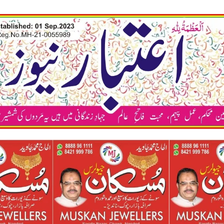
कया अप भी अ