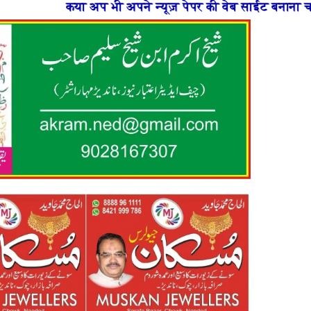
पने न्यूज़ पेपर की वेब साईट बनाना चाहते है या फिर न्यूज़ पो