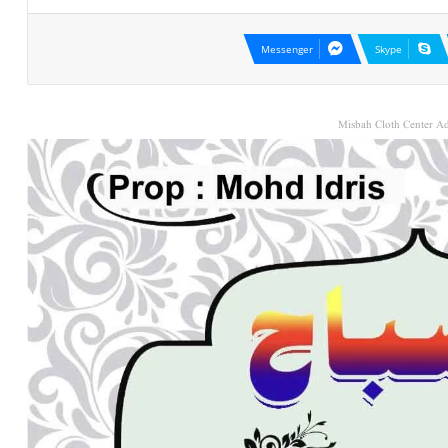
Messenger
Skype
Misbah Cloth Center Ad