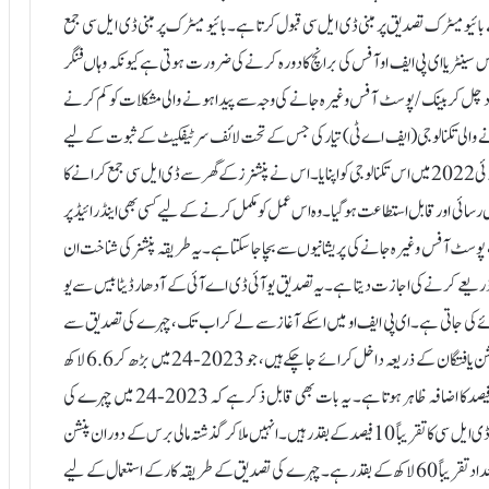
بائیو میٹرک تصدیق پر مبنی ڈی ایل سی قبول کرتا ہے۔ بائیو میٹرک پر مبنی ڈی ایل سی جمع
نٹر یا ای پی ایف او آفس کی برانچ کا دورہ کرنے کی ضرورت ہوتی ہے کیونکہ وہاں فنگر
چل کر بینک/پوسٹ آفس وغیرہ جانے کی وجہ سے پیدا ہونے والی مشکلات کو کم کرنے
 کرنے والی تکنالوجی (ایف اے ٹی) تیار کی جس کے تحت لائف سرٹیفکیٹ کے ثبوت کے لیے
چہرے کی شناخت کی تکنالوجی کا استعمال کیا جا سکتا ہے۔ ای پی ایف او نے جولائی 2022 میں اس تکنالوجی کو اپنایا۔ اس نے پنشنرز کے گھر سے ڈی ایل سی جمع کرانے کا
 رسائی اور قابل استطاعت ہوگیا۔ وہ اس عمل کو مکمل کرنے کے لیے کسی بھی اینڈرائیڈ پر
، پوسٹ آفس وغیرہ جانے کی پریشانیوں سے بچا جا سکتا ہے۔یہ طریقہ پنشنر کی شناخت ان
ے کرنے کی اجازت دیتا ہے۔ یہ تصدیق یو آئی ڈی اے آئی کے آدھار ڈیٹا بیس سے یو
ئے کی جاتی ہے۔ای پی ایف او میں اسکے آغاز سے لے کر اب تک، چہرے کی تصدیق سے
متعلق تکنالوجی پر مبنی ڈی ایل سی 2022-23 میں 2.1 لاکھ سے زائد پنشن یافتگان کے ذریعہ داخل کرائے جا چکے ہیں، جو 2023-24 میں بڑھ کر 6.6 لاکھ
ہوگئے، جس سے اس تکنالوجی کے استعمال میں سال بہ سال بنیاد پر 200 فیصد کا اضافہ ظاہر ہوتا ہے۔ یہ بات بھی قابل ذکر ہے کہ 2023-24 میں چہرے کی
تصدیق پر مبنی 6.6 لاکھ ڈی ایل سی سال کے دوران موصول ہوئے مجموعی ڈی ایل سی کا تقریباً 10 فیصد کے بقدر ہیں۔انہیں ملا کر گذشتہ مالی برس کے دوران پنشن
یافتگان کی جانب سے موصول ہونے والے ڈیجیٹل لائف سرٹیفکیٹس کی تعداد تقریباً 60 لاکھ کے بقدر ہے۔چہرے کی تصدیق کے طریقہ کار کے استعمال کے لیے