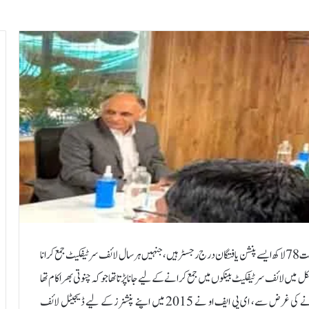
نئی دہلی: 8 جون۔ایمپلائز پروویڈنٹ فنڈ آرگنائزیشن (ای پی ایف او) کے تحت 78 لاکھ ایسے پنشن یافتگان درج رجسٹر ہیں، جنہیں ہر سال لائف سرٹیفکیٹ جمع کرانا
 میں لائف سرٹیفکیٹ بینکوں میں جمع کرانے کے لیے جانا پڑتا تھا جو کہ چنوتی بھرا کام تھا
اور جس کی وجہ سے شکایات بھی پیدا ہوتی تھیں۔زندگی کو مزید سہل بنانے کی غرض سے، ای پی ایف او نے 2015 میں اپنے پنشنرز کے لیے ڈیجیٹل لائف