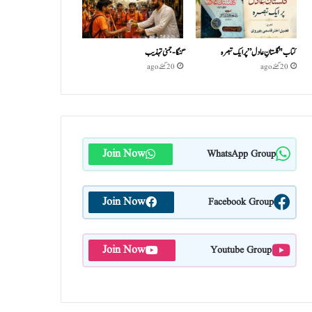
کتاب "گلستانِ عادل” پر ایک تبصرہ
گنگا-جمنی تہذیب
20 گھنٹے ago
20 گھنٹے ago
Join Now
WhatsApp Group
Join Now
Facebook Group
Join Now
Youtube Group