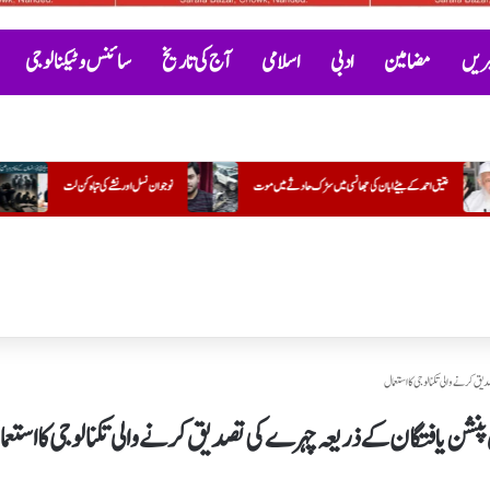
خبریں
مضامین
ادبی
اسلامی
آج کی تاریخ
سائنس و ٹیکنالوجی
ے میں موت
نوجوان نسل اور نشے کی تباہ کن لت
گنگا-جمنی تہذیب
کتاب "گلستانِ 
 کرنے والی تکنالوجی کا استعمال
شن یافتگان کے ذریعہ چہرے کی تصدیق کرنے والی تکنالوجی کا استعم