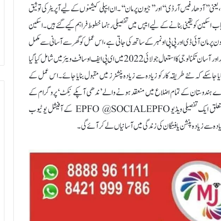
نی’’آدھار فیس آر ڈی‘‘ اور ’’جیون پرمان‘‘۔ ان ایپلی کیشنوں کے لیے آپریٹر کی توثیق
سکین کو یقینی بنانے کے لیے ایپس میں تفصیلی رہنما خطوط فراہم کیے گئے ہیں۔ اسکین
رمان آئی ڈی اور پی پی او نمبر کے ساتھ کی جاتی ہے، اس عمل کو گھر سے آسانی سے مکمل
کیا جاسکتا ہے۔ای پی ایس پنشنرز کے ڈی ایل سی کے مقصد کے لیے اس جدید اور آسان تکنالوجی کا استعمال جولائی 2022 میں ای پی ایف او سافٹ ویئر میں شامل کیا گیا
نایا جا سکے کہ نئے طریقہ کار کو زیادہ سے زیادہ پنشنرز میں مقبول بنایا جائے۔ اس عمل کے
نرز کو نہ صرف فیلڈ دفاتر میں بلکہ جنوری 2023 سے پورے ہندوستان کے تمام اضلاع میں منعقد ہونے والے ’ندھی آپکے نِکٹ ‘پروگرام کے
دوران باقاعدگی سے سمجھا یا جاتا ہے۔اس تکنالوجی کو استعمال کرنے سے متعلق ایک تفصیلی ویڈیو EPFO @SOCIALEPFO کے آفیشل یو ٹیوب
یادہ سے زیادہ پنشن یافتگان کی زندگی میں آسانیاں لے کر آئے گی۔