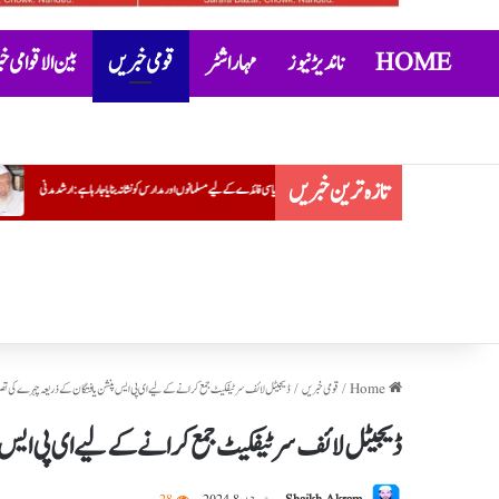
HOME
ناندیڑ نیوز
مہاراشٹر
قومی خبریں
بین الاقوامی 
تازہ ترین خبریں
سیاسی فائدے کے لیے مسلمانوں اور مدارس کو نشانہ بنایا جا رہا ہے: ارشد مدنی
عتیق احمد کے بیٹے ابان کی جھانسی میں سڑک حادث
Home
/
قومی خبریں
/
ڈیجیٹل لائف سرٹیفکیٹ جمع کرانے کے لیے ای پی ایس پنشن یافتگان کے ذریعہ چہرے کی تصدیق
ڈیجیٹل لائف سرٹیفکیٹ جمع کرانے کے لیے ای پی ایس پن