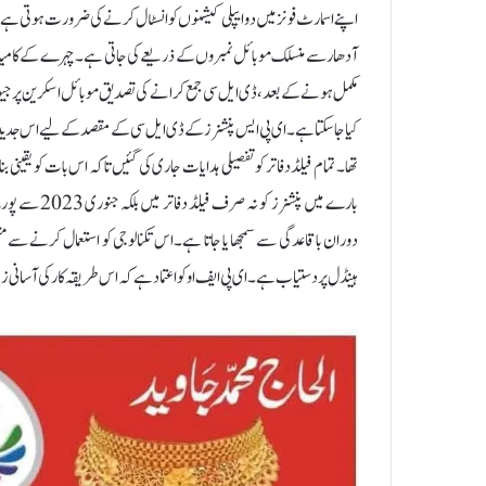
اپنے اسمارٹ فونز میں دو ایپلی کیشنوں کو انسٹال کرنے کی ضرورت ہوتی ہے، یع
آدھار سے منسلک موبائل نمبروں کے ذریعے کی جاتی ہے۔ چہرے کے کامیاب ا
مکمل ہونے کے بعد، ڈی ایل سی جمع کرانے کی تصدیق موبائل اسکرین پر جیون پ
تھا۔ تمام فیلڈ دفاتر کو تفصیلی ہدایات جاری کی گئیں تاکہ اس بات کو یقینی ب
بارے میں پنش
ہینڈل پر دستیاب ہے۔ای پی ایف او کو اعتماد ہے کہ اس طریقہ کار کی آسانی ز