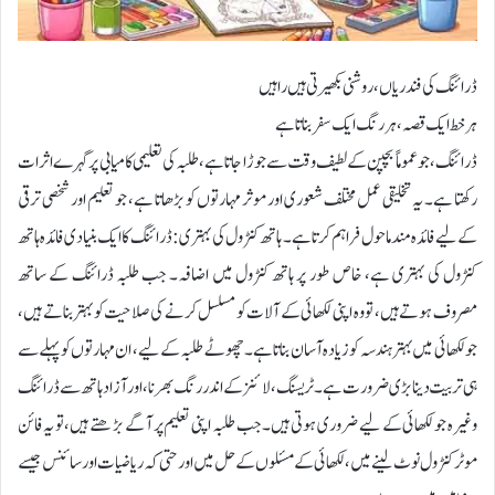
ڈرائنگ کی فندریاں، روشنی بکھیرتی ہیں راہیں
ہر خط ایک قصہ، ہر رنگ ایک سفر بناتا ہے
ڈرائنگ، جو عموماً بچپن کے لطیف وقت سے جوڑا جاتا ہے، طلبہ کی تعلیمی کامیابی پر گہرے اثرات
رکھتا ہے۔ یہ تخلیقی عمل مختلف شعوری اور موثر مہارتوں کو بڑھاتا ہے، جو تعلیم اور شخصی ترقی
کے لیے فائدہ مند ماحول فراہم کرتا ہے۔ ہاتھ کنٹرول کی بہتری : ڈرائنگ کا ایک بنیادی فائدہ ہاتھ
کنٹرول کی بہتری ہے، خاص طور پر ہاتھ کنٹرول میں اضافہ۔ جب طلبہ ڈرائنگ کے ساتھ
مصروف ہوتے ہیں، تو وہ اپنی لکھائی کے آلات کو مسلسل کرنے کی صلاحیت کو بہتر بناتے ہیں،
جو لکھائی میں بہتر ہندسہ کو زیادہ آسان بناتا ہے۔چھوٹے طلبہ کے لیے، ان مہارتوں کو پہلے سے
ہی تربیت دینا بڑی ضرورت ہے۔ ٹریسنگ، لائنز کے اندر رنگ بھرنا، اور آزاد ہاتھ سے ڈرائنگ
وغیرہ جو لکھائی کے لیے ضروری ہوتی ہیں۔ جب طلبہ اپنی تعلیم پر آ گے بڑھتے ہیں، تو یہ فائن
موٹر کنٹرول نوٹ لینے میں، لکھائی کے مسئلوں کے حل میں اور حتی کہ ریاضیات اور سائنس جیسے