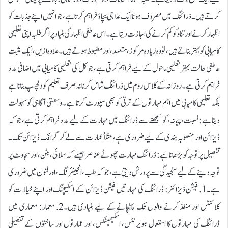
کرتے ہیں۔ ڈرائنگ میں مصروف ہونا ایک علاجی بچاؤ فراہم کرتا ہے، جو انہیں اپنے جذبات کو
اظہار کرنے اور تناو کو کم کرنے کی اجازت دیتا ہے۔ اس عاطفی اظہار کی بنیاد پر اگر طلبہ اپنی تعلیمی
کامیابی کو بہتر بناتے ہیں، تو وہ زیادہ مرکوز، متعہد، اور مضبوط ہوتے ہیں۔ علاوہ ازیں، ایک مثبت
عاطفی حالت بہتر تعلیمی ماحول کے لیے فراہم کرتی ہے، جو کل کی تعلیمی کامیابی میں اضافی مدد
فراہم کرتی ہے۔روزانہ کے کلاس روم میں ڈرائنگ شامل کرنا نہ صرف تعلیم کو دلچسپ بناتا ہے
بلکہ تعلیمی کامیابی میں اہم مہارتوں کے ترقی کو بھی سپورٹ کرتا ہے۔وسعتی آگاہی کو سہولت
دیتا ہے: نسبت، پیمانہ، کو سمجھنے سے ڈرائنگ میں مہارت کے لیے مدد فراہم کرتی ہے، جو کہ
ڈیزائن اور منصوبہ بندی کے لیے ضروری ہے، مثلاً عمارت سے لے کر گرافک ڈیزائن تک۔
تفصیل پر توجہ کو بڑھاتا ہے: ڈرائنگ مہارت چھوٹے عناصر جیسے کہ سلائی، بٹن، اور سجاوٹ پر
توجہ دینے کے لیے سنجیدگی سے پرورش دیتی ہے، جو کہ طب، انجینئرنگ، اور فنون میں ضروری
ہے۔1. فیشن ڈیزائنر: ڈرائنگ کی مہارتیں فیشن ڈیزائن کے اسکیچنگ اور اپنے خیالات کو
کلائنٹس اور منفذ کرنے والوں تک پہنچانے کے لیے بنیادی ہیں۔2. معمار: معماری میں
ڈرائنگ کی مہارتوں کا استعمال بلو پرنٹس، اسکیمیٹکس، اور عمارتوں اور ساختوں کے تفصیلی