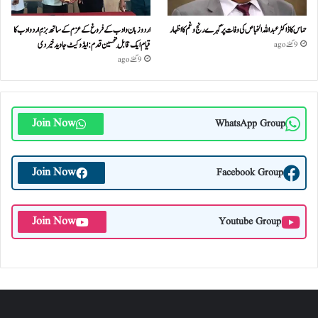
حماس کا ڈاکٹر عبداللہ الخباص کی وفات پر گہرے رنج وغم کااظہار
اردو زبان و ادب کے فروغ کے عزم کے ساتھ بزمِ اردو ادب کا
قیام ایک قابلِ تحسین قدم : ایڈوکیٹ جاوید خیردی
9 گھنٹے ago
9 گھنٹے ago
Join Now
WhatsApp Group
Join Now
Facebook Group
Join Now
Youtube Group