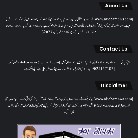
About Us
[www.aitebarnews.com] ایک جدید ڈیجیٹل نیوز پلیٹ فارم ہے۔ جو قارئین کو مستند خبریں اور مضامین فراہم کرنے کے لیے پُر
عزم ہے۔ ہمارا مقصدقارئین کو معیاری تخلیقات تک رسائی اور انہیں ایک ایسا پلیٹ فارم فراہم کرنا ہے جہاں وہ درست، غیر جانبدار اور ذمہ دارانہ
صحافت کا تجربہ کریں۔( تاریخ اشاعت : یکم؍ ستمبر 2023ء)
Contact Us
ہم آپ کی رائے، تجاویز اور سوالات کا خیرمقدم کرتے ہیں۔ ہم سےای میل: [aitebarnews@gmail.com]فون نمبر:
[9028167307]پتہ: [دفتر اعتبار نیوز، ، دیگلور ناکہ، ناندیڑ(مہاراشٹر) ] پر رابطہ کیا جاسکتا ہے۔
Disclaimer
[www.aitebarnews.com] پر شائع ہونے والے مضامین، تجزیے اور تبصرے صرف مضمون نگار کی ذاتی رائے اور خیالات پر مبنی
ہیں۔ ان خیالات سے ادارہ (اعتبار نیوز) کا متفق ہونا ضروری نہیں۔ کسی بھی قابل اعتراض تحریر کیلئے قانونی چارہ جوئی صرف ناندیڑ کی عدالت
میں ہوگی۔