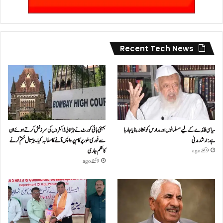
Recent Tech News
سیاسی فائدے کے لیے مسلمانوں اور مدارس کو نشانہ بنایا جا رہا
بمبئی ہائی کورٹ نے ہڑتالی ڈاکٹروں کی سرزنش کرتے ہوئے ان
ہے: ارشد مدنی
سے فوری طور پر کام پر واپس آنے کا مطالبہ کیا۔ہڑتال ختم کرنے
کا حکم جاری
9 گھنٹے ago
9 گھنٹے ago