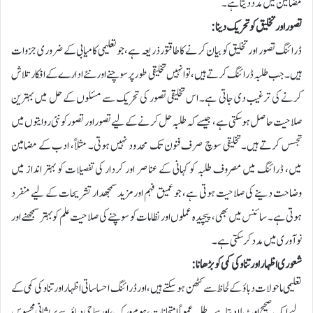
مضامین میں مدد دیتا ہے۔
تصور اور تخلیق کو تحریک دینا :
ڈرائنگ تصور اور تخلیق کو بیان کرنے کا طاقتور ذریعہ ہے، جو تعلیمی کامیابی کے ضروری جزوات
ہیں۔ جب طلبہ ڈرائنگ کرتے ہیں، تو انہیں تخلیقی طور پر سوچنے اور نئے ادارے کے افکار تلاش
کرنے کی ترغیب دی جاتی ہے۔ اس تخلیقی تصور کی تحریک سے مسئلوں کے حل میں بہترین
صلاحیت حاصل ہو سکتی ہے، جیسے کہ طلبہ حل کرنے کے لیے تصور اور تصور کو نئی روایتوں میں
تجسس کرتے ہیں۔تخلیقی سوچ صرف فنون تک محدود نہیں ہوتی۔ مثلاً، ادب کے مضامین
میں، ڈرائنگ میں مصروف طلبہ کو کہانی کے عناصر اور کردار کی تفصیلات کو بہتر انداز میں
وضاحت دینے کی صلاحیت ہوتی ہے، جو عمیق فہم اور مزید سمجھدار تشریحات کے لیے منفرد
ہوتی ہے۔ سائنس میں بھی، پیچیدہ عملوں اور نظامات کو سوچنے کی صلاحیت علم کو بہتر سمجھنے اور
نوآوری میں مدد کر سکتی ہے۔
شعوری اظہار اور تناو کی کمی کو بڑھانا :
تعلیمی ماحولات دباؤ کے لحاظ سے کٹھن ہو سکتے ہیں، اور ڈرائنگ احساساتی اظہار اور تناو کی کمی کے
لیے ایک صحیح اوٹ لا دیتا ہے۔ طلبہ عموماً امتحانات، ہوم ورک، اور سماجی دباؤ سے پریشانی محسوس