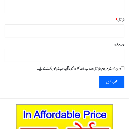
ای میل
*
ویب‌ سائٹ
اس براؤزر میں میرا نام، ای میل، اور ویب سائٹ محفوظ رکھیں اگلی بار جب میں تبصرہ کرنے کےلیے۔