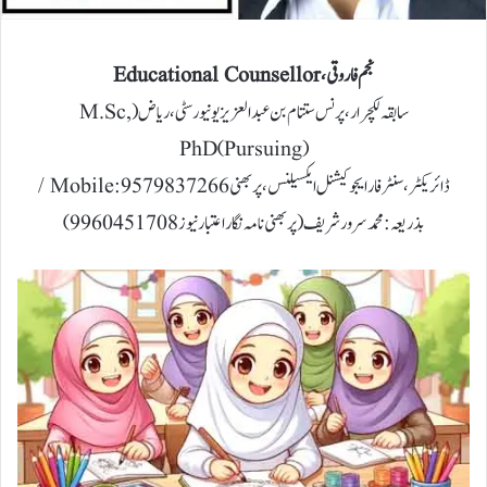
نجم فاروقی،Educational Counsellor
سا بقہ لکچرار ،پر نس ستتام بن عبد ا لعز یز یو نیور سٹی ، ریاض (M.Sc,
PhD(Pursuing)
ڈائریکٹر، سنٹر فار ایجوکیشنل ایکسیلنس، پربھنیMobile:9579837266 /
بذریعہ : محمد سرور شریف(پربھنی نامہ نگار اعتبار نیوز9960451708)