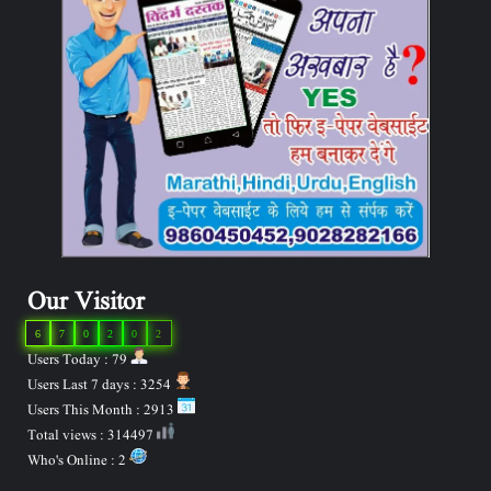
Our Visitor
6
7
0
2
0
2
Users Today : 79
Users Last 7 days : 3254
Users This Month : 2913
Total views : 314497
Who's Online : 2