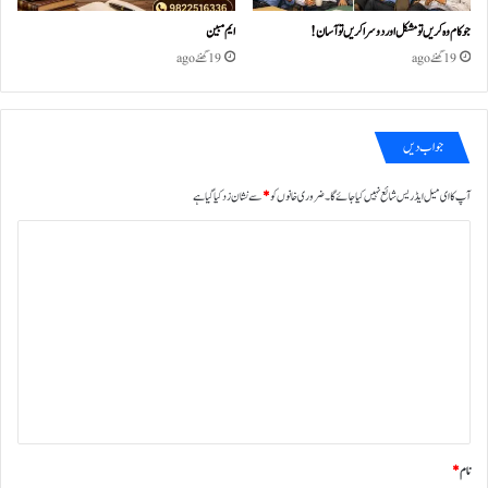
جو کام وہ کریں تو مشکل اور دوسرا کریں تو آسان !
ایم مبین
19 گھنٹے ago
19 گھنٹے ago
جواب دیں
آپ کا ای میل ایڈریس شائع نہیں کیا جائے گا۔
ضروری خانوں کو
*
سے نشان زد کیا گیا ہے
ت
ب
ص
ر
ہ
*
نام
*