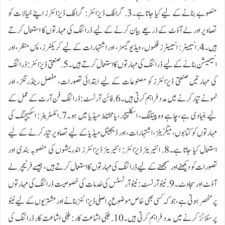
منصوبے بنانے کے لیے کیا جاتا ہے۔3. گرافک ڈیزائنر: گرافک ڈیزائنرز اپنے خیالات کو
تصاویر اور لے آؤٹ کے ذریعے بیان کرنے کے لیے ڈرائنگ کی مہارتوں کا استعمال کرتے
ہیں۔4. انیمیٹر: انیمیٹرز فلموں، ویڈیو گیمز، اور اشتہارات کے لیے کریکٹرز، پس منظر، اور
انیمیشن بنانے کے لیے ڈرائنگ کی مہارتوں کا استعمال کرتے ہیں۔5. صنعتی ڈیزائنر: ڈرائنگ
کی مہارتیں صنعتی ڈیزائنرز کو مصنوعات کے لیے ابتدائی تصورات، مفصل رینڈرنگز، اور
نمونے تیار کرنے میں مدد فراہم کرتی ہیں۔6. فائن آرٹسٹ: ڈرائنگ فن آرٹ کے عمل کے
لیے بنیادی ہے، چاہے وہ پینٹنگ، اسکلپچر، یا مختلط میڈیا میں ہو۔7. ائلسٹریٹر: اسکیچنگ کی
مہارتوں کو کتابوں، میگزینز، اشتہارات، اور ڈیجیٹل میڈیا کے لیے تصاویر تیار کرنے کے لیے
استعمال کیا جاتا ہے۔8. انٹیریئر ڈیزائنر: انٹیریئر ڈیزائنرز اندریشہوں کی منصوبہ بندی اور
تصورات کو دیکھنے اور سمجھنے کے لیے ڈرائنگ کی مہارتوں کا استعمال کرتے ہیں، جیسے فرنیچر لے
آؤٹ اور سجاوٹ۔9. ٹیٹو آرٹسٹ: ٹیٹو آرٹسٹس کی خدمات کی خصوصیت ڈرائنگ کی مہارتوں
پر منحصر ہوتی ہے، جو کہ کسی بھی خاص موضوع پر اصلی ڈیزائنز بنانے اور مشتریوں کے لیے ٹیٹو
پرسنلائز کرنے میں مدد فراہم کرتی ہیں۔10. طبی اشاعت کار: طبی اشاعت کار ڈرائنگ کی