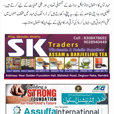
مہارتوں کا استعمال اناتومیکل ساخت کے تفصیلی تصاویر اور طبی عملیات کے لیے کرتے ہیں،
تعلیمی اور ہدایتی مقاصد کے لیے۔یہ پیشے دکھاتے ہیں کہ ڈرائنگ کی مہارتیں مختلف صنوں میں
کتنی اہم ہوتی ہیں، جہاں کریئر کی ترقی اور کامیابی کے لیے ان کا استعمال ہوتا ہے۔