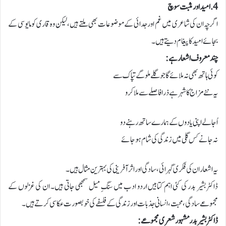
4. امید اور مثبت سوچ
اگرچہ ان کی شاعری میں غم اور جدائی کے موضوعات بھی ملتے ہیں، لیکن وہ قاری کو مایوسی کے
بجائے امید کا پیغام دیتے ہیں۔
چند معروف اشعار ہے :
کوئی ہاتھ بھی نہ ملائے گا جو گلے ملو گے تپاک سے
یہ نئے مزاج کا شہر ہے ذرا فاصلے سے ملا کرو
اُجالے اپنی یادوں کے ہمارے ساتھ رہنے دو
نہ جانے کس گلی میں زندگی کی شام ہو جائے
یہ اشعار ان کی فکری گہرائی، سادگی اور اثر آفرینی کی بہترین مثال ہیں۔
ڈاکٹر بشیر بدر کی کئی اہم کتابیں اردو ادب میں سنگِ میل سمجھی جاتی ہیں۔ ان کی غزلوں کے
مجموعے سادگی، محبت، انسانی جذبات اور زندگی کے فلسفے کی خوبصورت عکاسی کرتے ہیں۔
ڈاکٹر بشیر بدر مشہور شعری مجموعے: