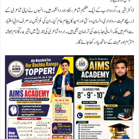
محسوس ہوتا ہے۔
ڈاکٹر بشیر بدرؔ اردو ادب کے ایک عظیم شاعر، نقاد اور دانشور ہیں۔ انہوں نے اپنی شاعری کے
ذریعے محبت، رواداری، انسان دوستی اور امید کا پیغام عام کیا۔ ان کی غزلیں نہ صرف ادبی اعتبار
سے اہم ہیں بلکہ انسانی جذبات کی ترجمان بھی ہیں۔ اردو شاعری کی تاریخ میں بشیر بدرؔ کا نام ہمیشہ
احترام اور محبت کے ساتھ یاد رکھا جائے گا۔