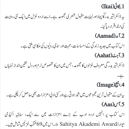
1. اِکائی (Ikai)
یہ ڈاکٹر بشیر بدرؔ کا پہلا اور نہایت مقبول شعری مجموعہ ہے۔ اسے اردو غزل میں ایک نئی روایت
کی ابتدا قرار دیا گیا۔
2. آمد (Aamad)
اس کتاب میں جدید زندگی کے احساسات، محبت اور سماجی رویّوں کی عکاسی ملتی ہے۔
3. آہٹ (Aahat)
ڈاکٹر بشیر بدرؔ کی معروف غزلوں کا مجموعہ، جس میں ان کا مخصوص نرم اور دل نشین انداز نمایاں
ہے۔
4. امیج (Image)
یہ ان کے مقبول ترین مجموعوں میں شمار ہوتی ہے اور کئی ادبی اعزازات بھی حاصل کر چکی ہے۔
5. آس (Aas)
اس کتاب پر انہیں اردو ادب کے بڑے اعزازات میں سے ایک، ساہتیہ اکیڈمی
ایوارڈ Sahitya Akademi Award ملا۔ اس میں 69 منتخب غزلیں شامل ہیں۔