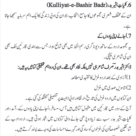
6. کلیاتِ بشیر بدر (Kulliyat-e-Bashir Badr)
ان کے مختلف شعری مجموعوں کا جامع انتخاب، جو ان کی ادبی زندگی کا ایک اہم سرمایہ سمجھا جاتا
ہے۔
7. اُجالے اپنی یادوں کے
یہ مجموعہ اردو کے ساتھ دیوناگری رسم الخط میں بھی شائع ہوا، جس سے ہندی قارئین تک بھی
ان کی شاعری پہنچی۔
ڈاکٹر بشیر بدرؔ صرف شاعر ہی نہیں بلکہ نقاد بھی تھے۔ ان کی دو اہم تحقیقی کتابیں یہ ہیں:
1) آزادی کے بعد اردو غزل کا تنقیدی مطالعہ
2) بیسویں صدی میں غزل
ان کتابوں میں اردو غزل کی تاریخ، ارتقا اور ادبی اہمیت پر تفصیلی گفتگو کی گئی ہے۔
آج کے دور میں قارئین میں مقبول کتابیں ہیں آس، مسافر، اُجالے اپنی یادوں کے، آمد، اور
کلیاتِ بشیر بدر سب سے زیادہ پڑھی جانے والی کتابوں میں شمار ہوتی ہیں۔ اردو ادب کے
شائقین خصوصاً ان کی غزلوں کو سادگی اور گہرے احساسات کی وجہ سے پسند کرتے ہیں۔