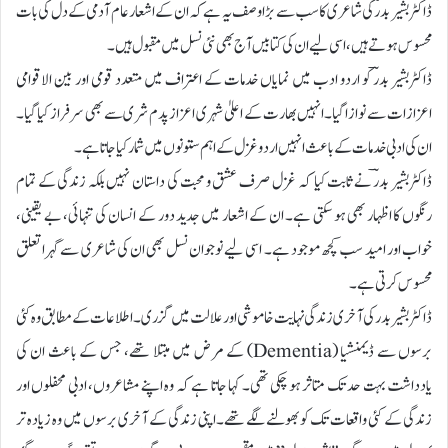
ڈاکٹر بشیر بدرؔ کی شاعری کا سب سے بڑا وصف یہ ہے کہ ان کے اشعار عام آدمی کے دل کی بات
محسوس ہوتے ہیں، اسی لیے ان کی کتابیں آج بھی نئی نسل میں مقبول ہیں۔
ڈاکٹربشیر بدرؔ کو اردو ادب میں نمایاں خدمات کے اعتراف میں متعدد قومی اور بین الاقوامی
اعزازات سے نوازا گیا۔ انہیں بھارت کے اعلیٰ شہری اعزاز پدم شری سے بھی سرفراز کیا گیا۔
ان کی ادبی خدمات کے باعث انہیں اردو غزل کے اہم ستونوں میں شمار کیا جاتا ہے۔
ڈاکٹربشیر بدرؔ نے ثابت کیا کہ غزل صرف عشق و محبت کی داستان نہیں بلکہ زندگی کے تمام
رنگوں کا اظہار بھی ہو سکتی ہے۔ ان کے اشعار میں جدید دور کے انسان کی تنہائی، بے یقینی،
خواب اور امید سب کچھ موجود ہے۔ اسی لیے نوجوان نسل بھی ان کی شاعری سے گہرا تعلق
محسوس کرتی ہے۔
ڈاکٹر بشیر بدر کی آخری زندگی نہایت خاموشی اور علالت میں گزری۔ اطلاعات کے مطابق وہ کئی
برسوں سے ڈیمنشیا (Dementia) کے مرض میں مبتلا تھے، جس کے باعث ان کی
یادداشت بہت حد تک متاثر ہو چکی تھی۔ کہا جاتا ہے کہ وہ اپنے مشاعروں، ادبی محفلوں اور
زندگی کے کئی واقعات تک کو بھولنے لگے تھے۔ اپنی زندگی کے آخری برسوں میں وہ زیادہ تر