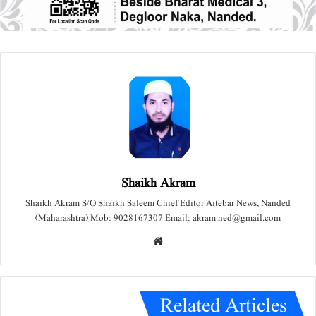
Shaikh Akram
Shaikh Akram S/O Shaikh Saleem Chief Editor Aitebar News, Nanded
(Maharashtra) Mob: 9028167307 Email: akram.ned@gmail.com
We
bsit
e
Related Articles