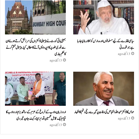
سیاسی فائدے کے لیے مسلمانوں اور مدارس کو نشانہ بنایا جا رہا
بمبئی ہائی کورٹ نے ہڑتالی ڈاکٹروں کی سرزنش کرتے ہوئے ان
ہے: ارشد مدنی
سے فوری طور پر کام پر واپس آنے کا مطالبہ کیا۔ہڑتال ختم کرنے
کا حکم جاری
13 گھنٹے ago
13 گھنٹے ago
حماس کا ڈاکٹر عبداللہ الخباص کی وفات پر گہرے رنج وغم کااظہار
اردو زبان و ادب کے فروغ کے عزم کے ساتھ بزمِ اردو ادب کا
قیام ایک قابلِ تحسین قدم : ایڈوکیٹ جاوید خیردی
13 گھنٹے ago
13 گھنٹے ago