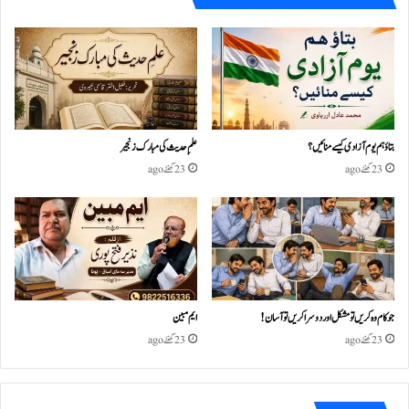
بتاؤ ہم یوم آزادی کیسے منائیں؟
علمِ حدیث کی مبارک زنجیر
23 گھنٹے ago
23 گھنٹے ago
جو کام وہ کریں تو مشکل اور دوسرا کریں تو آسان !
ایم مبین
23 گھنٹے ago
23 گھنٹے ago