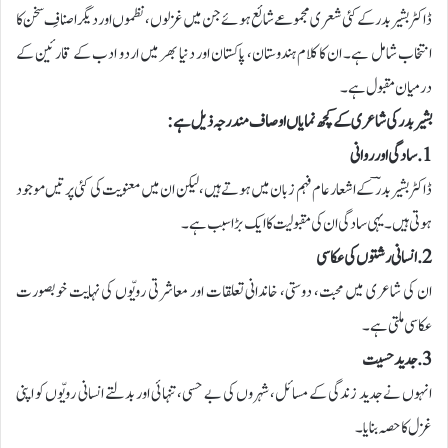
ڈاکٹر بشیر بدر کے کئی شعری مجموعے شائع ہوئے جن میں غزلوں، نظموں اور دیگر اصنافِ سخن کا
انتخاب شامل ہے۔ ان کا کلام ہندوستان، پاکستان اور دنیا بھر میں اردو ادب کے قارئین کے
درمیان مقبول ہے۔
بشیر بدر کی شاعری کے کچھ نمایاں اوصاف مندرجہ ذیل ہے:
1. سادگی اور روانی
ڈاکٹر بشیر بدرؔ کے اشعار عام فہم زبان میں ہوتے ہیں، لیکن ان میں معنویت کی کئی پرتیں موجود
ہوتی ہیں۔ یہی سادگی ان کی مقبولیت کا ایک بڑا سبب ہے۔
2. انسانی رشتوں کی عکاسی
ان کی شاعری میں محبت، دوستی، خاندانی تعلقات اور معاشرتی رویّوں کی نہایت خوبصورت
عکاسی ملتی ہے۔
3. جدید حسیت
انہوں نے جدید زندگی کے مسائل، شہروں کی بے حسی، تنہائی اور بدلتے انسانی رویّوں کو اپنی
غزل کا حصہ بنایا۔