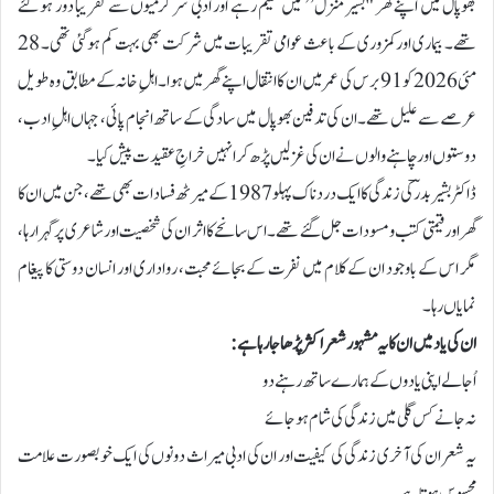
بھوپال میں اپنے گھر "بشیر منزل” میں مقیم رہے اور ادبی سرگرمیوں سے تقریباً دور ہو گئے
تھے۔ بیماری اور کمزوری کے باعث عوامی تقریبات میں شرکت بھی بہت کم ہو گئی تھی۔ 28
مئی 2026 کو 91 برس کی عمر میں ان کا انتقال اپنے گھر میں ہوا۔ اہلِ خانہ کے مطابق وہ طویل
عرصے سے علیل تھے۔ ان کی تدفین بھوپال میں سادگی کے ساتھ انجام پائی، جہاں اہلِ ادب،
دوستوں اور چاہنے والوں نے ان کی غزلیں پڑھ کر انہیں خراجِ عقیدت پیش کیا۔
ڈاکٹر بشیر بدرؔ کی زندگی کا ایک دردناک پہلو 1987 کے میرٹھ فسادات بھی تھے، جن میں ان کا
گھر اور قیمتی کتب و مسودات جل گئے تھے۔ اس سانحے کا اثر ان کی شخصیت اور شاعری پر گہرا رہا،
مگر اس کے باوجود ان کے کلام میں نفرت کے بجائے محبت، رواداری اور انسان دوستی کا پیغام
نمایاں رہا۔
ان کی یاد میں ان کا یہ مشہور شعر اکثر پڑھا جا رہا ہے:
اُجالے اپنی یادوں کے ہمارے ساتھ رہنے دو
نہ جانے کس گلی میں زندگی کی شام ہو جائے
یہ شعر ان کی آخری زندگی کی کیفیت اور ان کی ادبی میراث دونوں کی ایک خوبصورت علامت