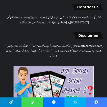
Contact Us
ہم آپ کی رائے، تجاویز اور سوالات کا خیرمقدم کرتے ہیں۔ ہم سےای میل: [aitebarnews@gmail.com]فون نمبر:
[9028167307]پتہ: [دفتر اعتبار نیوز، ، دیگلور ناکہ، ناندیڑ(مہاراشٹر) ] پر رابطہ کیا جاسکتا ہے۔
Disclaimer
[www.aitebarnews.com] پر شائع ہونے والے مضامین، تجزیے اور تبصرے صرف مضمون نگار کی ذاتی رائے اور خیالات پر مبنی
ہیں۔ ان خیالات سے ادارہ (اعتبار نیوز) کا متفق ہونا ضروری نہیں۔ کسی بھی قابل اعتراض تحریر کیلئے قانونی چارہ جوئی صرف ناندیڑ کی عدالت
میں ہوگی۔
Telegram
WhatsApp
Messenger
Skype
Facebook