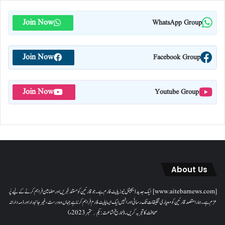
Join Now
WhatsApp Group
Join Now
Facebook Group
Join Now
Youtube Group
About Us
[www.aitebarnews.com] ایک جدید ڈیجیٹل نیوز پلیٹ فارم ہے۔ جو قارئین کو مستند خبریں اور مضامین فراہم کرنے کے لیے پُر
عزم ہے۔ ہمارا مقصدقارئین کو معیاری تخلیقات تک رسائی اور انہیں ایک ایسا پلیٹ فارم فراہم کرنا ہے جہاں وہ درست، غیر جانبدار اور ذمہ دارانہ
صحافت کا تجربہ کریں۔( تاریخ اشاعت : یکم؍ ستمبر 2023ء)