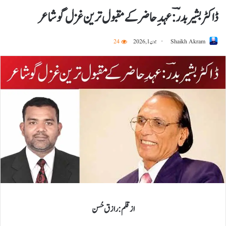
ڈاکٹر بشیر بدرؔ: عہدِ حاضر کے مقبول ترین غزل گو شاعر
Shaikh Akram
جون 1, 2026
24
از قلم : رازق حُسن