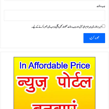
ویب‌ سائٹ
اس براؤزر میں میرا نام، ای میل، اور ویب سائٹ محفوظ رکھیں اگلی بار جب میں تبصرہ کرنے کےلیے۔