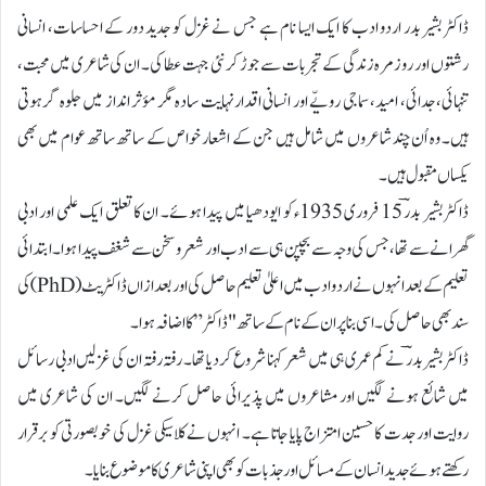
ڈاکٹر بشیر بدر اردو ادب کا ایک ایسا نام ہے جس نے غزل کو جدید دور کے احساسات، انسانی
رشتوں اور روزمرہ زندگی کے تجربات سے جوڑ کر نئی جہت عطا کی۔ ان کی شاعری میں محبت،
تنہائی، جدائی، امید، سماجی رویّے اور انسانی اقدار نہایت سادہ مگر مؤثر انداز میں جلوہ گر ہوتی
ہیں۔ وہ اُن چند شاعروں میں شامل ہیں جن کے اشعار خواص کے ساتھ ساتھ عوام میں بھی
یکساں مقبول ہیں۔
ڈاکٹر بشیر بدرؔ 15 فروری 1935ء کو ایودھیا میں پیدا ہوئے۔ ان کا تعلق ایک علمی اور ادبی
گھرانے سے تھا، جس کی وجہ سے بچپن ہی سے ادب اور شعر و سخن سے شغف پیدا ہوا۔ ابتدائی
تعلیم کے بعد انہوں نے اردو ادب میں اعلیٰ تعلیم حاصل کی اور بعد ازاں ڈاکٹریٹ (PhD) کی
سند بھی حاصل کی۔ اسی بنا پر ان کے نام کے ساتھ "ڈاکٹر” کا اضافہ ہوا۔
ڈاکٹر بشیر بدرؔ نے کم عمری ہی میں شعر کہنا شروع کر دیا تھا۔ رفتہ رفتہ ان کی غزلیں ادبی رسائل
میں شائع ہونے لگیں اور مشاعروں میں پذیرائی حاصل کرنے لگیں۔ ان کی شاعری میں
روایت اور جدت کا حسین امتزاج پایا جاتا ہے۔ انہوں نے کلاسیکی غزل کی خوبصورتی کو برقرار
رکھتے ہوئے جدید انسان کے مسائل اور جذبات کو بھی اپنی شاعری کا موضوع بنایا۔