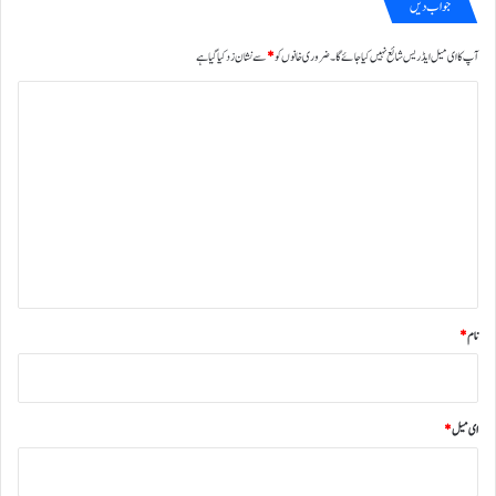
جواب دیں
آپ کا ای میل ایڈریس شائع نہیں کیا جائے گا۔
ضروری خانوں کو
*
سے نشان زد کیا گیا ہے
ت
ب
ص
ر
ہ
*
نام
*
ای میل
*