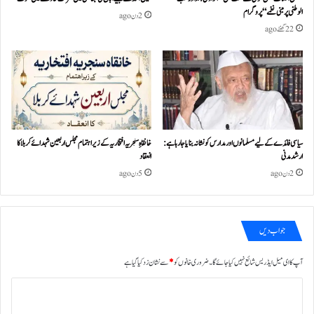
الوطنی پر مبنی نغمے“پروگرام
2 دن ago
22 گھنٹے ago
سیاسی فائدے کے لیے مسلمانوں اور مدارس کو نشانہ بنایا جا رہا ہے:
خانقاہِ سنجریہ افتخاریہ کے زیراہتمام مجلس اربعین شہدائے کربلا کا
ارشد مدنی
انعقاد
2 دن ago
5 دن ago
جواب دیں
آپ کا ای میل ایڈریس شائع نہیں کیا جائے گا۔
ضروری خانوں کو
*
سے نشان زد کیا گیا ہے
ت
ب