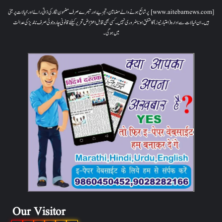
[www.aitebarnews.com] پر شائع ہونے والے مضامین، تجزیے اور تبصرے صرف مضمون نگار کی ذاتی رائے اور خیالات پر مبنی
ہیں۔ ان خیالات سے ادارہ (اعتبار نیوز) کا متفق ہونا ضروری نہیں۔ کسی بھی قابل اعتراض تحریر کیلئے قانونی چارہ جوئی صرف ناندیڑ کی عدالت
میں ہوگی۔
Our Visitor