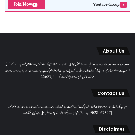
Join Now
Youtube Group
About Us
[www.aitebarnews.com] ایک جدید ڈیجیٹل نیوز پلیٹ فارم ہے۔ جو قارئین کو مستند خبریں اور مضامین فراہم کرنے کے لیے پُر
عزم ہے۔ ہمارا مقصدقارئین کو معیاری تخلیقات تک رسائی اور انہیں ایک ایسا پلیٹ فارم فراہم کرنا ہے جہاں وہ درست، غیر جانبدار اور ذمہ دارانہ
صحافت کا تجربہ کریں۔( تاریخ اشاعت : یکم؍ ستمبر 2023ء)
Contact Us
ہم آپ کی رائے، تجاویز اور سوالات کا خیرمقدم کرتے ہیں۔ ہم سےای میل: [aitebarnews@gmail.com]فون نمبر:
[9028167307]پتہ: [دفتر اعتبار نیوز، ، دیگلور ناکہ، ناندیڑ(مہاراشٹر) ] پر رابطہ کیا جاسکتا ہے۔
Disclaimer