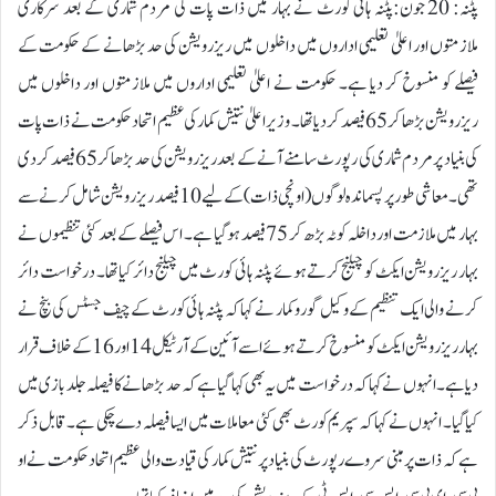
پٹنہ: 20 جون:پٹنہ ہائی کورٹ نے بہار میں ذات پات کی مردم شماری کے بعد سرکاری
ملازمتوں اور اعلیٰ تعلیمی اداروں میں داخلوں میں ریزرویشن کی حد بڑھانے کے حکومت کے
فیصلے کو منسوخ کر دیا ہے۔ حکومت نے اعلیٰ تعلیمی اداروں میں ملازمتوں اور داخلوں میں
ریزرویشن بڑھا کر 65 فیصد کر دیا تھا۔ وزیر اعلیٰ نتیش کمار کی عظیم اتحاد حکومت نے ذات پات
کی بنیاد پر مردم شماری کی رپورٹ سامنے آنے کے بعد ریزرویشن کی حد بڑھا کر 65 فیصد کر دی
تھی۔ معاشی طور پر پسماندہ لوگوں (اونچی ذات) کے لیے 10 فیصد ریزرویشن شامل کرنے سے
بہار میں ملازمت اور داخلہ کوٹہ بڑھ کر 75 فیصد ہو گیا ہے۔ اس فیصلے کے بعد کئی تنظیموں نے
بہار ریزرویشن ایکٹ کو چیلنج کرتے ہوئے پٹنہ ہائی کورٹ میں چیلنج دائر کیا تھا۔ درخواست دائر
کرنے والی ایک تنظیم کے وکیل گورو کمار نے کہا کہ پٹنہ ہائی کورٹ کے چیف جسٹس کی بنچ نے
بہار ریزرویشن ایکٹ کو منسوخ کرتے ہوئے اسے آئین کے آرٹیکل 14 اور 16 کے خلاف قرار
دیا ہے۔ انہوں نے کہا کہ درخواست میں یہ بھی کہا گیا ہے کہ حد بڑھانے کا فیصلہ جلد بازی میں
کیا گیا۔ انہوں نے کہا کہ سپریم کورٹ بھی کئی معاملات میں ایسا فیصلہ دے چکی ہے۔ قابل ذکر
ہے کہ ذات پر مبنی سروے رپورٹ کی بنیاد پر نتیش کمار کی قیادت والی عظیم اتحاد حکومت نے او