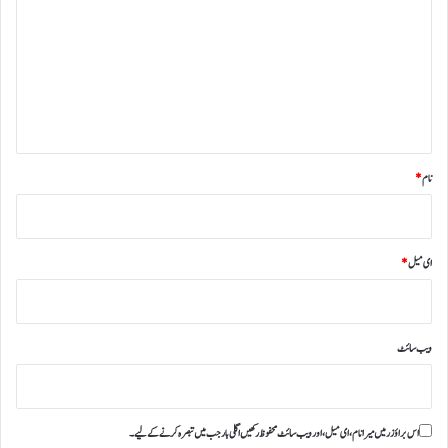
ص
ر
ہ
*
نام
*
ای میل
*
ویب‌ سائٹ
اس براؤزر میں میرا نام، ای میل، اور ویب سائٹ محفوظ رکھیں اگلی بار جب میں تبصرہ کرنے کےلیے۔