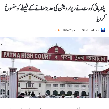
پٹنہ ہائی کورٹ نے ریزرویشن کی حد بڑھانے کے فیصلے کو منسوخ
کر دیا
Shaikh Akram
جون 20, 2024
18