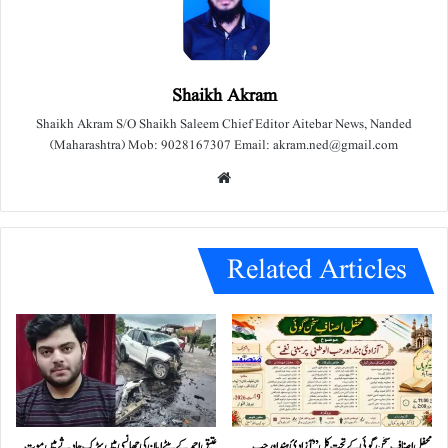
Shaikh Akram
Shaikh Akram S/O Shaikh Saleem Chief Editor Aitebar News, Nanded
(Maharashtra) Mob: 9028167307 Email: akram.ned@gmail.com
We
bsit
e
Related Articles
محفل اصناف سخن گوئی کے تحت کل ”آزادئ ہند اور حب
عتیق احمد کے بیٹے ابان کی جھانسی میں سڑک حادثے میں موت