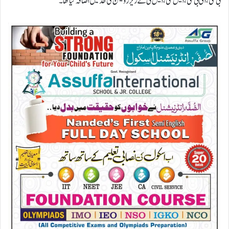
بی سی، ای بی سی، ایس سی، ایس ٹی کے ریزرویشن کی حد میں اضافہ کیا تھا۔