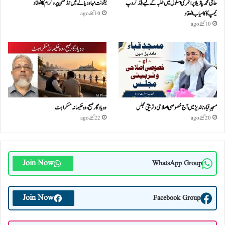
حاجی محمد پاڈیلا پرائمری اسکول میں طلبہ کے لیے بلڈ گروپ
یشونت مہا ودیالے میں انڈکشن پروگرام کا انعقاد
کیمپ کا کامیاب انعقاد
10 گھنٹے ago
10 گھنٹے ago
مسجدِ قباء ناندیڑ میں آج خصوصی اصلاحی و تربیتی مجلس
وہ یادگار صبح، وہ حکیمانہ مسکراہٹ
20 گھنٹے ago
22 گھنٹے ago
Join Now
WhatsApp Group
Join Now
Facebook Group