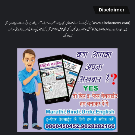
Disclaimer
[www.aitebarnews.com] پر شائع ہونے والے مضامین، تجزیے اور تبصرے صرف مضمون نگار کی ذاتی رائے اور خیالات پر مبنی
ہیں۔ ان خیالات سے ادارہ (اعتبار نیوز) کا متفق ہونا ضروری نہیں۔ کسی بھی قابل اعتراض تحریر کیلئے قانونی چارہ جوئی صرف ناندیڑ کی عدالت
میں ہوگی۔