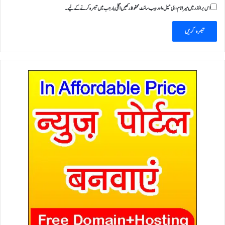
اس براؤزر میں میرا نام، ای میل، اور ویب سائٹ محفوظ رکھیں اگلی بار جب میں تبصرہ کرنے کےلیے۔