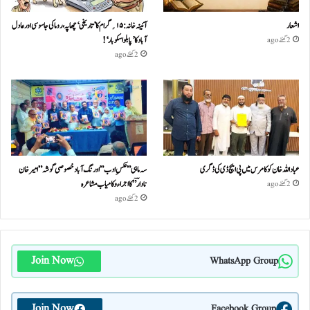
اشعار
آئینہ خانہ :۱۵؍گرام کا ’تاریخی‘ چھاپہ، روما کی جاسوسی اور عادل
آباد کا ’پابلو اسکوبار‘!
2 گھنٹے ago
2 گھنٹے ago
عباداللہ خان کو کامرس میں پی ایچ ڈی کی ڈگری
سہ ماہی ” عکسِ ادب” اورنگ آباد خصوصی گو شہ ” امیر خان
نادا رؔ ” کا اجراء و کامیاب مشا عر ہ
2 گھنٹے ago
2 گھنٹے ago
Join Now
WhatsApp Group
Join Now
Facebook Group