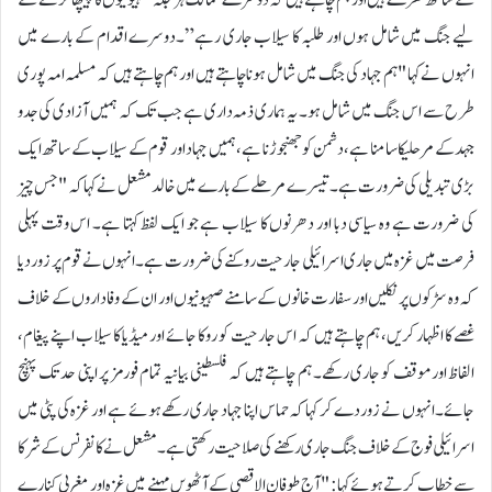
کے ساتھ کھڑے ہیں اور ہم چاہتے ہیں کہ دوسرے ممالک ہر جگہ صہیونیوں کا پیچھا کرنے کے
لیے جنگ میں شامل ہوں اور طلبہ کا سیلاب جاری رہے”۔دوسرے اقدام کے بارے میں
انہوں نے کہا "ہم جہاد کی جنگ میں شامل ہونا چاہتے ہیں اور ہم چاہتے ہیں کہ مسلمہ امہ پوری
طرح سے اس جنگ میں شامل ہو۔ یہ ہماری ذمہ داری ہے جب تک کہ ہمیں آزادی کی جدو
جہد کے مرحلیکا سامنا ہے، دشمن کو جھنجوڑنا ہے، ہمیں جہاد اور قوم کے سیلاب کے ساتھ ایک
بڑی تبدیلی کی ضرورت ہے۔تیسرے مرحلے کے بارے میں خالد مشعل نے کہا کہ "جس چیز
کی ضرورت ہے وہ سیاسی دبا اور دھرنوں کا سیلاب ہے جو ایک لفظ کہتا ہے۔ اس وقت پہلی
فرصت میں غزہ میں جاری اسرائیلی جارحیت روکنے کی ضرورت ہے۔انہوں نے قوم پر زور دیا
کہ وہ سڑکوں پر نکلیں اور سفارت خانوں کے سامنے صہیونیوں اور ان کے وفاداروں کے خلاف
غصے کا اظہار کریں، ہم چاہتے ہیں کہ اس جارحیت کو روکا جائے اور میڈیا کا سیلاب اپنے پیغام،
الفاظ اور موقف کو جاری رکھے۔ ہم چاہتے ہیں کہ فلسطینی بیانیہ تمام فورمز پر اپنی حد تک پہنچ
جائے۔انہوں نے زور دے کر کہا کہ حماس اپنا جہاد جاری رکھے ہوئے ہے اور غزہ کی پٹی میں
اسرائیلی فوج کے خلاف جنگ جاری رکھنے کی صلاحیت رکھتی ہے۔مشعل نے کانفرنس کے شرکا
سے خطاب کرتے ہوئے کہا: "آج طوفان الاقصی کے آٹھویں مہینے میں غزہ اور مغربی کنارے