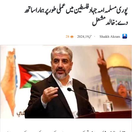
پوری مسلمہ امہ جہاد فلسطین میں عملی طور پر ہمارا ساتھ
دے:خالد مشعل
Shaikh Akram
مئی 19, 2024
28