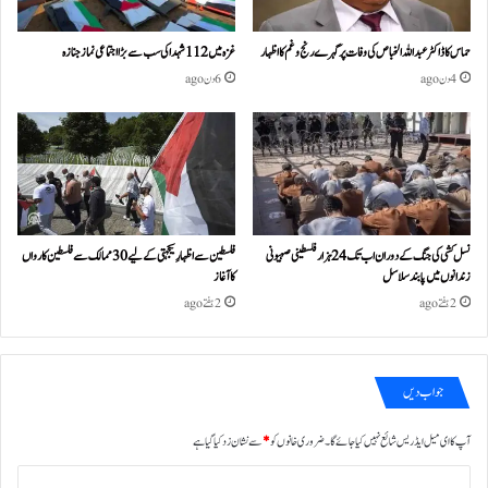
حماس کا ڈاکٹر عبداللہ الخباص کی وفات پر گہرے رنج وغم کااظہار
غزہ میں 112 شہدا کی سب سے بڑا اجتماعی نماز جنازہ
4 دن ago
6 دن ago
نسل کشی کی جنگ کے دوران اب تک 24ہزار فلسطینی صہیونی
فلسطین سے اظہارِ یکجہتی کے لیے 30 ممالک سے فلسطین کارواں
زندانوں میں پابند سلاسل
کا آغاز
2 ہفتے ago
2 ہفتے ago
جواب دیں
آپ کا ای میل ایڈریس شائع نہیں کیا جائے گا۔
ضروری خانوں کو
*
سے نشان زد کیا گیا ہے
ت