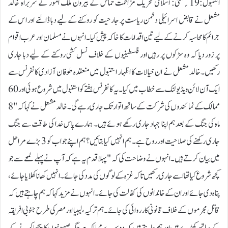
استنبول:19؍مئی: اسلامی تحریک مزاحمت حماس کے بیرون ملک امور کے سربراہ خالد
مشعل نے قابض اسرائیلی دشمن ریاست پر جارحیت کو روکنے کے لیے دبا ڈالنے اور اس کے
جرائم کا محاسبہ کرنے کے لیے تین اقدامات کا خاکہ پیش کیا۔ انہوں نے مسلمان اور عرب اقوام
پر زور دیا کہ وہ سڑکوں پر رہیں اور فلسطینیوں کے خلاف نسل کشی روکنے کے لیے دبا جاری
رکھیں۔خالد مشعل نے ان خیالات کا اظہار استنبول میں منعقدہ طوفان آزادی کانفرنس سے
ایک آن لائن ویڈیو لنک سے خطاب میں کیا۔ یہ کانفرنس ہفتے کو استنبول میں شروع ہوئی اور 60
ممالک کے نمائندوں کی شرکت کے ساتھ اتوار تک جاری رہے گی۔خالد مشعل نے کہا کہ "8
ماہ کی جنگ کے بعد ہم اپنا جہاد جاری رکھے ہوئے ہیں۔ ہمارے پاس خدا کی طاقت سے جنگ
جاری رکھنے کی صلاحیت اور روح ہے۔ ہم انہیں کیا بتائیں؟ ہم اپنے جواب کو 3 بڑے مراحل
میں بیان کرتے ہیں۔انہوں نے وضاحت کی کہ "پہلا قدم یہ ہے کہ آپ نے پہلے لمحے سے جو
کچھ شروع کیا تھا اسے جاری رکھیں تاکہ غزہ کے لوگوں کی مدد کی جائے۔ انہیں کھانا کھلایا جائے،
پناہ دی جائے اور ان کے خاندانوں کی کفالت کی جائے۔انہوں نے مزید کہا کہ ہم چاہتے ہیں کہ
قاتل مجرموں کے خلاف قانونی کارروائی کی جائے۔ہم ترکیہ، لیبیا اور مصر کی طرح جنوبی افریقہ