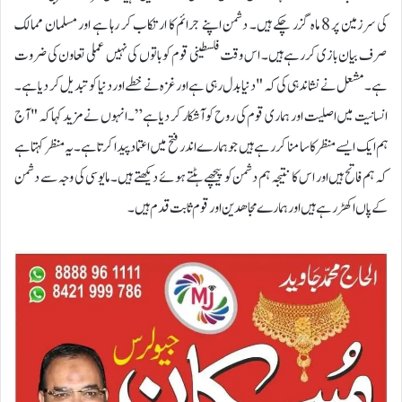
کی سرزمین پر 8 ماہ گزر چکے ہیں۔ دشمن اپنے جرائم کا ارتکاب کر رہا ہے اور مسلمان ممالک
صرف بیان بازی کررہے ہیں۔ اس وقت فلسطینی قوم کو باتوں کی نہیں عملی تعاون کی ضروت
ہے۔مشعل نے نشاندہی کی کہ "دنیا بدل رہی ہے اور غزہ نے خطے اور دنیا کو تبدیل کر دیا ہے۔
انسانیت میں اصلیت اور ہماری قوم کی روح کو آشکار کر دیا ہے”۔انہوں نے مزید کہا کہ "آج
ہم ایک ایسے منظر کا سامنا کر رہے ہیں جو ہمارے اندر فتح میں اعتماد پیدا کرتا ہے۔ یہ منظر کہتا ہے
کہ ہم فاتح ہیں اور اس کا نتیجہ ہم دشمن کو پیچھے ہٹتے ہوئے دیکھتے ہیں۔ مایوسی کی وجہ سے دشمن
کے پاں اکھڑ رہے ہیں اور ہمارے مجاھدین اور قوم ثابت قدم ہیں۔