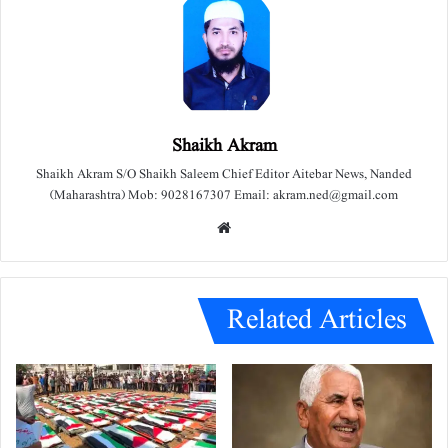
Shaikh Akram
Shaikh Akram S/O Shaikh Saleem Chief Editor Aitebar News, Nanded
(Maharashtra) Mob: 9028167307 Email: akram.ned@gmail.com
We
bsit
e
Related Articles