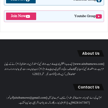
Join Now
Youtube Group
About Us
[www.aitebarnews.com] ایک جدید ڈیجیٹل نیوز پلیٹ فارم ہے۔ جو قارئین کو مستند خبریں اور مضامین فراہم کرنے کے لیے پُر
عزم ہے۔ ہمارا مقصدقارئین کو معیاری تخلیقات تک رسائی اور انہیں ایک ایسا پلیٹ فارم فراہم کرنا ہے جہاں وہ درست، غیر جانبدار اور ذمہ دارانہ
صحافت کا تجربہ کریں۔( تاریخ اشاعت : یکم؍ ستمبر 2023ء)
Contact Us
ہم آپ کی رائے، تجاویز اور سوالات کا خیرمقدم کرتے ہیں۔ ہم سےای میل: [aitebarnews@gmail.com]فون نمبر:
[9028167307]پتہ: [دفتر اعتبار نیوز، ، دیگلور ناکہ، ناندیڑ(مہاراشٹر) ] پر رابطہ کیا جاسکتا ہے۔