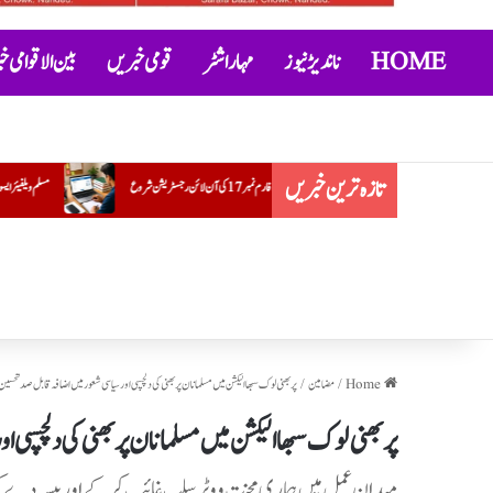
HOME
ناندیڑ نیوز
مہاراشٹر
قومی خبریں
بین الاقوامی 
تازہ ترین خبریں
مسلم ویلفیئر ایسوسی ایشن کے ضلع یوتھ صدر کے عہدے پر ضرار احمد قریشی کی تقر
Home
/
مضامین
/
پربھنی لوک سبھا الیکشن میں مسلمانان پر بھنی کی دلچسپی اور سیاسی شعور میں اضافہ قابل صد تحسین
پربھنی لوک سبھا الیکشن میں مسلمانان پر بھنی کی دلچسپی 
میدان عمل میں ہماری محنت ووٹر سلپ غائب کر کے اور پیسہ دے کر 