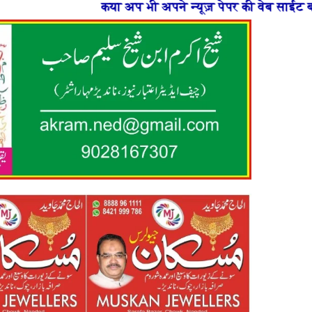
अप भी अपने न्यूज़ पेपर की वेब साईट बनाना चाहते है या फिर न