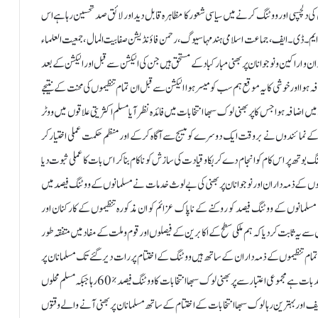
بھنی کی دلچسپی اور ووٹنگ کرنے میں سیاسی شعور کا مظاہرہ قابل دید اور لائق صد تحسین رہاہےاس
ص ایم۔ ڈی ۔ ایف ، جماعت اسلامی ہند مہاسیوگ ، رحمن فاؤنڈیشن صفا بیت المال ، جمعیت العلماء
اران و اراکین و نوجوانان پر بھنی مبارکباد کے مستحق ہیں جن کی الیکشن سے قبل اور الیکشن کے بعد
ہوا اور خوشی کا یہ موقع ہم سب کو میسر ہوا الیکشن سے قبل ان تمام تنظیموں کی محنت کے نتیجے
 دہندگان میں اضافہ ہوا جس کا پربھنی لوک سبھا انتخابات میں فائدہ نظر آیا مسلم اکثریتی علاقوں میں ووٹر
ے نمائندوں نے بروقت ایک دوسرے کو میسج سے آگاہ کر کے اور منظم حکمت عملی اختیار کر
وتھ پر اس کام کو انجام دے کر بکاو قیادت کی سازش کو ناکام بنا کر اس بات کا عملی ثبوت دیا
یموں کے ذمہ داران اور نوجوانان پربھنی کی بے لوث خدمات نے مسلمانوں کے ووٹنگ فیصد میں
 مسلمانوں کے ووٹنگ فیصد کو روکنے کے ناپاک عزائم کو ان مذکورہ تنظیموں کے کارکنان اور
 عمل سے یہ ثابت کر دیا کہ ہم ملکی سطح کے اکابرین کے فیصلوں اور قوم و ملت کے مفاد میں متفقہ طور
 تمام تنظیموں کے ذمہ داران کے ساتھ ہیں ووٹنگ کے اختتام پر رات دیر گئے تک مسلمانان پر
بھنی میں ووٹنگ فیصد کا انتظار رہا جو ہماری سیاسی بیداری ثبوت اور ایک خوش آئند بات ہے مجموعی اعتبار سے پربھنی لوک سبھا انتخابات کا ووٹنگ فیصد ٪ 60 رہا جبکہ مسلم محلوں
یف اور بہترین رہا لوک سبھا انتخابات کے اختتام کے ساتھ مسلمانان پر بھنی آنے والے وقتوں