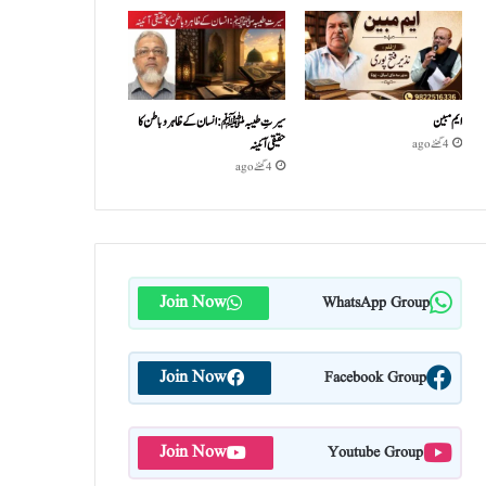
ایم مبین
سیرتِ طیبہﷺ: انسان کے ظاہر و باطن کا
حقیقی آئینہ
4 گھنٹے ago
4 گھنٹے ago
Join Now
WhatsApp Group
Join Now
Facebook Group
Join Now
Youtube Group