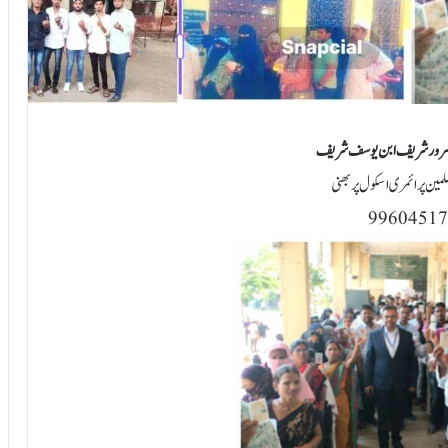
د سرور شریف ابن یوسف شریف
سلمین پرائمری اسکول پربھنی
99604517