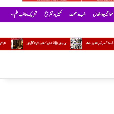
خواتین و اطفال
طب و صحت
کھیل و تفریح
تحریک طالب علم
رتِ طیبہﷺ: انسان کے ظاہر و باطن کا حقیقی آئینہ
ایم مبین
جو کام وہ کریں تو مشکل اور دوسرا کریں تو آسان !