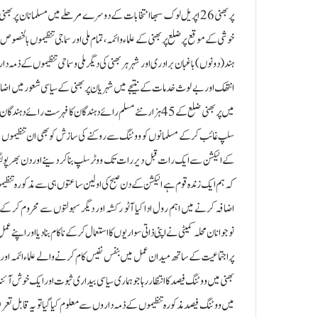
پربھنی 26 اپریل لوک سبھا انتخابات کے دوسرے مرحلے میں مسلمانان پر 
خوشی کے موقع پر ضلع پربھنی کے علماءو ائمہ، تمام ملی اور سماجی تنظیموں بالخصو
ہند ( دونوں) باغبان برادری اور شہر ہربھنی کی دیگر ملی و سماحی تنظیموں کے ذمہ د
انتھک اور بے لوث خدمات کے نتیجے میں شہریان پر بھنی کے سیاسی شعور میں اضافہ 
میں پربھنی ضلع کے45 ہزار نئے مسلم رائے دہندگان کا فہرست رائے
سلپ غائب کر کے مسلمانوں کو ووٹنگ سے روکنے کی سازش کو بھی ان تنظیموں ک
کے الیکشن سے ایک رات قبل دیر رات تک ووٹر سلپ بنا کر دینے اور دن بھر پولنگ ب
کہ ہم ایک زندہ قوم ہے الیکشن کے دن صبح کی اولین ساعتوں ہی سے مذکورہ تنظ
اضافہ کرنے میں اہم رول ادا کیا آٹو رکشہ اور دیگر سہولتوں سے محروم کر کے
نوجوانان محلہ کمیٹی نے اپنی ذاتی سواریوں کا استعمال کر کے ناکام بنا دیا اور اپنے
پر اجتماعیت کے ساتھ میدان عمل میں بنفس نفیس کام کرنے والے علماء ائمہ اور
میں ووٹنگ فیصد مذکورہ تنظیموں کے ذمہ داروں سے معلوم کیا گیا تو یہ قابل تعر