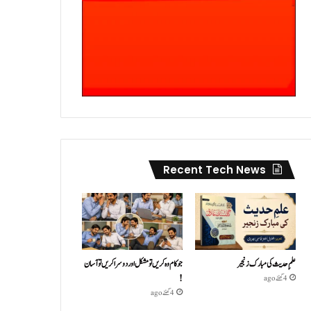
Recent Tech News
علمِ حدیث کی مبارک زنجیر
جو کام وہ کریں تو مشکل اور دوسرا کریں تو آسان
!
4 گھنٹے ago
4 گھنٹے ago