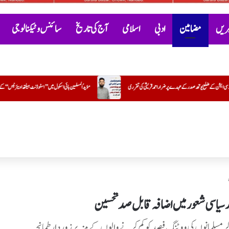
خبریں
مضامین
ادبی
اسلامی
آج کی تاریخ
سائنس و ٹیکنالوجی
ری
مؤیدُ المسلمین ہائی اسکول میں ’’اسٹوڈنٹ ہیلتھ اویئرنیس‘‘ کے تحت بلڈ گروپ کیمپ کا کامیاب انعقاد
سی
اور سیاسی شعور میں اضافہ قابل صد تحسین
مسلمانوں کی ووٹنگ فیصد کو کم کرنے والوں کے منہ پر زوردار طمانچہ