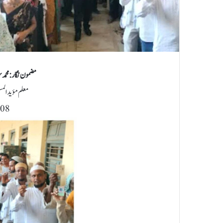
مضمون نگار :محم
معلم مؤیدالم
08