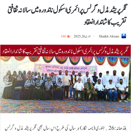
نگر پریشد مڈل و گرلس پرائمری اسکول ناندورہ میں سالانہ ثقافتی
تقریب کا شاندار انعقاد
Shaikh Akram
جنوری 26, 2025
188
بلڈھانہ:26؍جنوری (نامہ نگار) ہر سال کی طرح اس سال بھی نگر پریشد مڈل و گرلس