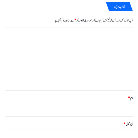
جواب دیں
آپ کا ای میل ایڈریس شائع نہیں کیا جائے گا۔
ضروری خانوں کو
*
سے نشان زد کیا گیا ہے
ت
ب
ص
ر
ہ
*
نام
*
ای میل
*