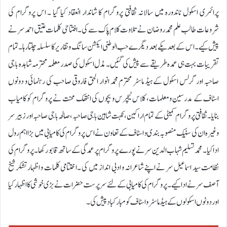
پرائمری اسکول ناندورہ میں سالانہ ثقافتی پروگرام کا شاندار انعقاد کیا گیا ۔ اس پروگرام کی
شروعات طالب علم محمد روضان نے تلاوت کلام پاک سے کی۔ افتتاحی کلمات عتیق احمد سر نے
پیش کیے۔ اس کے بعد یکے بعد دیگرے حب الوطنی ایکشن سانگ و تقاریر کا سلسلہ چلتا رہا ۔تمام
تقریبات بہت ہی عمدہ طریقے سے پیش کی گئیں۔ مڈل اسکول کی صدر معلمہ محترمہ شاہدہ باجی
صاحبہ اور گرلس اسکول کے ہیڈ ماسٹر محترم محمد انوار الحق فاروقی صاحب کی رہنمائی و دونوں
اسٹاف کے مدرسین و معلمات، کلاس ٹیچرس و بچوں کی انتھک محنت نے پروگرام کو کامیاب
بنایا۔ثقافتی پروگرام کمیٹی کے تمام اراکین، نکہت شاہین باجی صاحبہ، صالحہ باجی صاحبہ اور زبیر سر
وغیرہ ان کی سٹیک منصوبہ بندی و اسٹاف کے تعاون نے اس پروگرام کی کامیابی میں بڑا اہم رول
ادا کیا ۔ محمد تسلیم شہاب الدین سر نے پورے پروگرام پر عمدگی کے ساتھ قابو رکھا۔ پروگرام کی
نظامت سید اسماعیل سر نے اپنے شاعرانہ و ادبی انداز میں کی ۔اختتامی کلمات و اظہار تشکر شیخ
آصف سر نے ادا کیے۔ پروگرام کی کامیابی کے لئے سرپرست حضرات نے بڑی خوشی کا اظہار کیا
اور دونوں اسکولوں کے ہیڈ ماسٹر و اسٹاف کو مبارکباد پیش کی۔