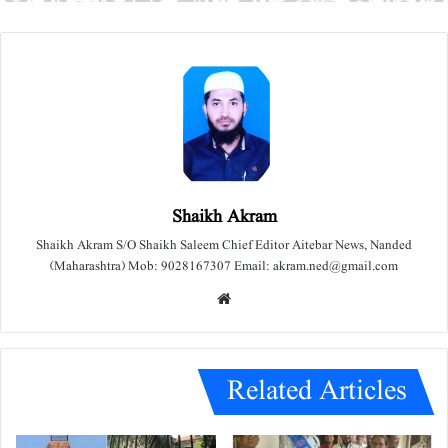
Shaikh Akram
Shaikh Akram S/O Shaikh Saleem Chief Editor Aitebar News, Nanded
(Maharashtra) Mob: 9028167307 Email: akram.ned@gmail.com
We
bsit
e
Related Articles