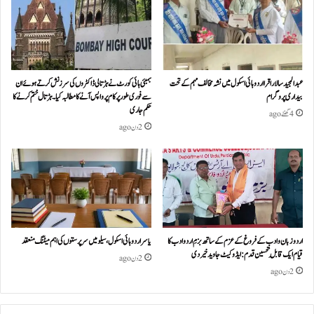
عبدالمجید سالار اقرا اردو ہائی اسکول میں نشہ مخالف مہم کے تحت
بمبئی ہائی کورٹ نے ہڑتالی ڈاکٹروں کی سرزنش کرتے ہوئے ان
بیداری پروگرام
سے فوری طور پر کام پر واپس آنے کا مطالبہ کیا۔ہڑتال ختم کرنے کا
حکم جاری
4 گھنٹے ago
2 دن ago
اردو زبان و ادب کے فروغ کے عزم کے ساتھ بزمِ اردو ادب کا
یاسر اردو ہائی اسکول، سیلو میں سرپرستوں کی اہم میٹنگ منعقد
قیام ایک قابلِ تحسین قدم : ایڈوکیٹ جاوید خیردی
2 دن ago
2 دن ago