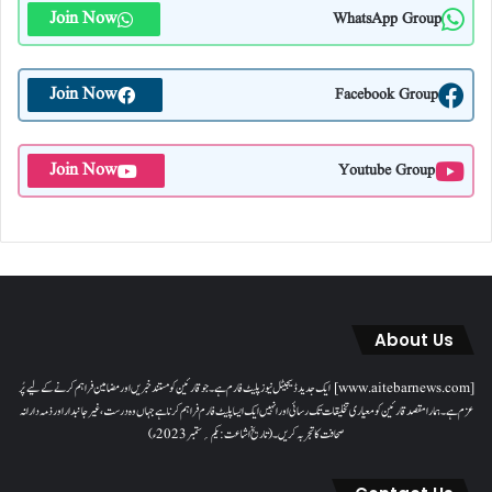
Join Now
WhatsApp Group
Join Now
Facebook Group
Join Now
Youtube Group
About Us
[www.aitebarnews.com] ایک جدید ڈیجیٹل نیوز پلیٹ فارم ہے۔ جو قارئین کو مستند خبریں اور مضامین فراہم کرنے کے لیے پُر
عزم ہے۔ ہمارا مقصدقارئین کو معیاری تخلیقات تک رسائی اور انہیں ایک ایسا پلیٹ فارم فراہم کرنا ہے جہاں وہ درست، غیر جانبدار اور ذمہ دارانہ
صحافت کا تجربہ کریں۔( تاریخ اشاعت : یکم؍ ستمبر 2023ء)