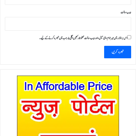
ویب‌ سائٹ
اس براؤزر میں میرا نام، ای میل، اور ویب سائٹ محفوظ رکھیں اگلی بار جب میں تبصرہ کرنے کےلیے۔