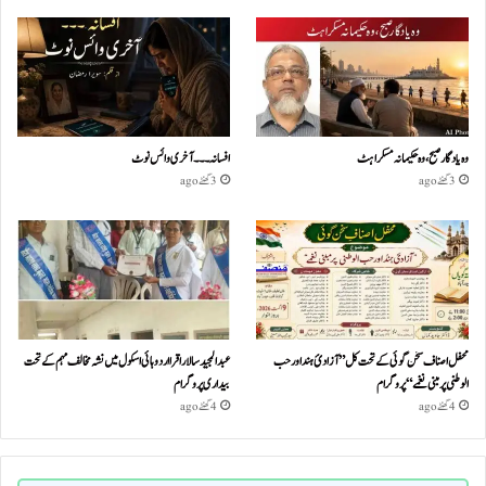
وہ یادگار صبح، وہ حکیمانہ مسکراہٹ
افسانہ۔۔۔آخری وائس نوٹ
3 گھنٹے ago
3 گھنٹے ago
محفل اصناف سخن گوئی کے تحت کل ”آزادئ ہند اور حب
عبدالمجید سالار اقرا اردو ہائی اسکول میں نشہ مخالف مہم کے تحت
الوطنی پر مبنی نغمے“پروگرام
بیداری پروگرام
4 گھنٹے ago
4 گھنٹے ago