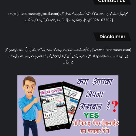
Contact Us
ہم آپ کی رائے، تجاویز اور سوالات کا خیرمقدم کرتے ہیں۔ ہم سےای میل: [aitebarnews@gmail.com]فون نمبر:
[9028167307]پتہ: [دفتر اعتبار نیوز، ، دیگلور ناکہ، ناندیڑ(مہاراشٹر) ] پر رابطہ کیا جاسکتا ہے۔
Disclaimer
[www.aitebarnews.com] پر شائع ہونے والے مضامین، تجزیے اور تبصرے صرف مضمون نگار کی ذاتی رائے اور خیالات پر مبنی
ہیں۔ ان خیالات سے ادارہ (اعتبار نیوز) کا متفق ہونا ضروری نہیں۔ کسی بھی قابل اعتراض تحریر کیلئے قانونی چارہ جوئی صرف ناندیڑ کی عدالت
میں ہوگی۔