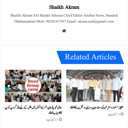
Shaikh Akram
Shaikh Akram S/O Shaikh Saleem Chief Editor Aitebar News, Nanded
(Maharashtra) Mob: 9028167307 Email: akram.ned@gmail.com
We
bsit
e
Related Articles
عقیقہ مسنونہ و سفرِ عمرہ کی سعادت پر روح پرور تقریب کا انعقاد
حاجی محمد پاڈیلا پرائمری اسکول میں طلبہ کے لیے بلڈ گروپ کیمپ
کا کامیاب انعقاد
13 گھنٹے ago
13 گھنٹے ago