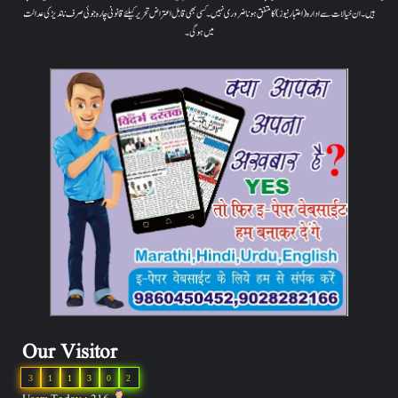
ہیں۔ ان خیالات سے ادارہ (اعتبار نیوز) کا متفق ہونا ضروری نہیں۔ کسی بھی قابل اعتراض تحریر کیلئے قانونی چارہ جوئی صرف ناندیڑ کی عدالت
میں ہوگی۔
Our Visitor
3
1
1
3
0
2