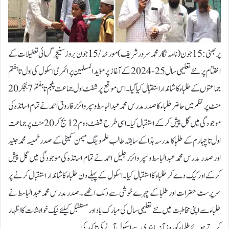
پربھنی:15 جون ( نامہ نگار محمد سرور شریف ) مورخہ/ 15جون بروز سنیچر گرمائی تعطیلات کے
اختتام پر نئے تعلیمی سال 25 -2024 کے آغاز پر مؤ ید المسلمین پرائمری اسکول کی اول تا ہفتم
جماعتوں کے طلباء کا شاندار استقبال کیا گیا ۔اس موقع پرشفٹ اول جماعت پنجم تا ہفتم 7 بجکر 20
منٹ پر نظم میں حاضر طلباء کا صدر مدرس محمد عبدالباسط و سپروائزر فاروق احمد نے تمام اساتذہ کی
موجودگی میں گل پیش کرکے استقبال کیا ۔اسی طرح شفٹ دوم 12 بج کر 20منٹ پر جماعت
اول تا چہارم کے طلبا کا مدرسہ ہذا کے سابقہ طالب علم و ینگ میمن کمیٹی کے صدر خمیسہ محمد جنید
اور صدر مدرس محمد عبدالباسط و سپر وائزر جلیل احمد نے تمام اساتذہ کی موجودگی میں گل پیش
کرکے اور کیک دے کر طلباء کا استقبال کیا ۔اسکول کے پہلے دن طلباء کا شاندار استقبال کرنے پر
سرپرست حضرات اور طلبا کے چہرے خوشی سے دمک اٹھے ۔صدر مدرس محمد عبد الباسط نے
طلباء سے اپنی مخاطبت میں نئے تعلیمی سال کی مبارک باد اور مستقبل کیلئے نیک خواہشات کا اظہار
کرتے ہوئے طلباء کو روزآنہ پابندی سے اسکول آنے کی تاکید کی۔