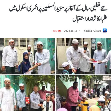
نئے تعلیمی سال کےآغاز پرمؤیدالمسلمین پرائمری اسکول میں
طلباء کا شاندار استقبال
Shaikh Akram
جون 15, 2024
350