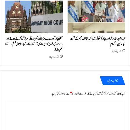
عبدالمجید سالار اقرا اردو ہائی اسکول میں نشہ مخالف مہم کے تحت
بمبئی ہائی کورٹ نے ہڑتالی ڈاکٹروں کی سرزنش کرتے ہوئے ان
بیداری پروگرام
سے فوری طور پر کام پر واپس آنے کا مطالبہ کیا۔ہڑتال ختم کرنے کا
حکم جاری
1 دن ago
3 دن ago
جواب دیں
آپ کا ای میل ایڈریس شائع نہیں کیا جائے گا۔
ضروری خانوں کو
*
سے نشان زد کیا گیا ہے
ت
ب
ص