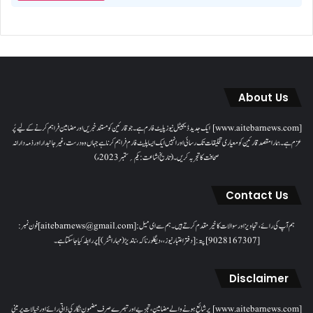
About Us
[www.aitebarnews.com] ایک جدید ڈیجیٹل نیوز پلیٹ فارم ہے۔ جو قارئین کو مستند خبریں اور مضامین فراہم کرنے کے لیے پُر
عزم ہے۔ ہمارا مقصدقارئین کو معیاری تخلیقات تک رسائی اور انہیں ایک ایسا پلیٹ فارم فراہم کرنا ہے جہاں وہ درست، غیر جانبدار اور ذمہ دارانہ
صحافت کا تجربہ کریں۔( تاریخ اشاعت : یکم؍ ستمبر 2023ء)
Contact Us
ہم آپ کی رائے، تجاویز اور سوالات کا خیرمقدم کرتے ہیں۔ ہم سےای میل: [aitebarnews@gmail.com]فون نمبر:
[9028167307]پتہ: [دفتر اعتبار نیوز، ، دیگلور ناکہ، ناندیڑ(مہاراشٹر) ] پر رابطہ کیا جاسکتا ہے۔
Disclaimer
[www.aitebarnews.com] پر شائع ہونے والے مضامین، تجزیے اور تبصرے صرف مضمون نگار کی ذاتی رائے اور خیالات پر مبنی