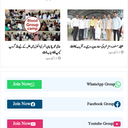
عقیقہ مسنونہ و سفرِ عمرہ کی سعادت پر روح پرور تقریب کا انعقاد
حاجی محمد پاڈیلا پرائمری اسکول میں طلبہ کے لیے بلڈ گروپ
کیمپ کا کامیاب انعقاد
13 گھنٹے ago
13 گھنٹے ago
Join Now
WhatsApp Group
Join Now
Facebook Group
Join Now
Youtube Group