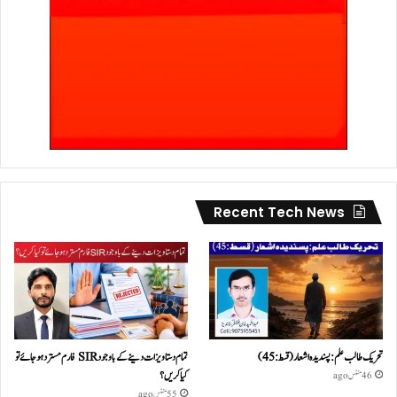
Recent Tech News
تحریک طالب علم: پسندیدہ اشعار (قسط:45)
تمام دستاویزات دینے کے باوجود SIR فارم مسترد ہو جائے تو
کیا کریں؟
46 منٹس ago
55 منٹس ago