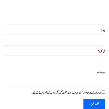
ر
ہ
*
نام
*
ای میل
*
ویب‌ سائٹ
اس براؤزر میں میرا نام، ای میل، اور ویب سائٹ محفوظ رکھیں اگلی بار جب میں تبصرہ کرنے کےلیے۔