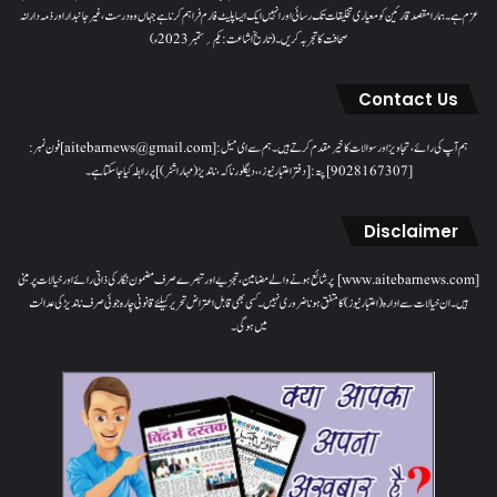
عزم ہے۔ ہمارا مقصدقارئین کو معیاری تخلیقات تک رسائی اور انہیں ایک ایسا پلیٹ فارم فراہم کرنا ہے جہاں وہ درست، غیر جانبدار اور ذمہ دارانہ
صحافت کا تجربہ کریں۔( تاریخ اشاعت : یکم؍ ستمبر 2023ء)
Contact Us
ہم آپ کی رائے، تجاویز اور سوالات کا خیرمقدم کرتے ہیں۔ ہم سےای میل: [aitebarnews@gmail.com]فون نمبر:
[9028167307]پتہ: [دفتر اعتبار نیوز، ، دیگلور ناکہ، ناندیڑ(مہاراشٹر) ] پر رابطہ کیا جاسکتا ہے۔
Disclaimer
[www.aitebarnews.com] پر شائع ہونے والے مضامین، تجزیے اور تبصرے صرف مضمون نگار کی ذاتی رائے اور خیالات پر مبنی
ہیں۔ ان خیالات سے ادارہ (اعتبار نیوز) کا متفق ہونا ضروری نہیں۔ کسی بھی قابل اعتراض تحریر کیلئے قانونی چارہ جوئی صرف ناندیڑ کی عدالت
میں ہوگی۔