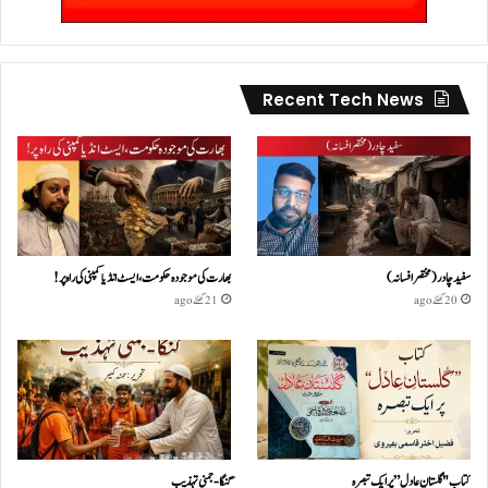
Recent Tech News
سفید چادر( مختصر افسانہ)
بھارت کی موجودہ حکومت،ایسٹ انڈیا کمپنی کی راہ پر!
20 گھنٹے ago
21 گھنٹے ago
کتاب "گلستانِ عادل” پر ایک تبصرہ
گنگا-جمنی تہذیب