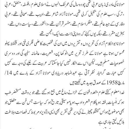
مولانا کی مادری زبان عربی تھی چودہ سال کی عمر تک انہوں نے اسلامی علوم ، فلسفہ ، منطق، عربی
، ترکی ، سب علوم کی تکمیل کرلی تھی۔مولانا آزاد شاعر تھے، ادیب تھے، صحافی تھے، عربی
وفارسی کے جید عالم تھے، مفکر اسلام تھے، مفسر قرآن تھے، دانشور تھے، سیاست داں تھے،
بہترین مقرر تھے، بلکہ یوں کہئے کہ وہ اپنی ذات سے ایک انجمن تھے
مولانا ابوالکلام آزاد کی تحریروں و تقریروں میں ان کی شخصیت کا علمی فکری فنی اور شگفتہ پہلو
محسوس ہوتا ہے مولانا کے طرز تحریر میں انوکھا پن، شعریت، عالمانہ سنجیدگی اور دوسری
خصوصیات مسلم ہیں۔ لیکن اس سے انکار نہیں کیا جا سکتا کہ عربیت کے غلبے کی وجہ سے کہیں
کہیں عبارت گرانبار نظر آتی ہے عبدالماجد دریابادی مولانا آزاد کے بارے میں 14/
مارچ 1958 کے صدق جدید میں لکھتے ہیں
خدا معلوم کتنے علوم متعدد فنون کے خزانے دماغ میں جمع ہوگئے تھے جو بروقت مستحضر طب
ہوکہ الٰہیات ,فقہ ہویا کلام شعر و ادب ہو یاموسیقی ,تاریخ ہو کہ سیاست جس فن سے متعلق جو
بھی موضوع ہو بس گفتگو چھیڑنے کی دیر تھی تقریر بھی ایسی دلآویزومربوط کہ فصاحت وبلاغت
بلائیں لیتی جارہی ہے