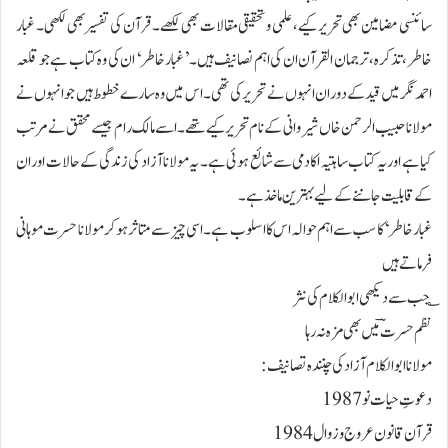
سائنسی مضامین بھی تحریر کیے، علمی و تحقیقی مقالات بھی لکھے۔ قرآن کی تفسیر بھی لکھی۔ غبار
خاطر، تذکرہ، ترجمان القرآن ان کی اہم نصانیف ہیں۔ ’غبار خاطر‘ ان کی وہ کتاب ہے جو قلعہ
احمد نگر میں قید کے دوران انہوں نے تحریر کی تھی۔ اس میں وہ سارے خطوط ہیں جو انہوں نے
مولانا حبیب الرحمن خاں شیروانی کے نام تحریر کیے تھے۔ اسے مالک رام جیسے محقق نے مرتب
کیا ہے اور یہ کتاب ساہتیہ اکادمی سے شائع ہوئی ہے۔ یہ مولانا آزاد کی زندگی کے حالات اور ان
کےقابلیت جاننے کے لیے بہترین ماخذ ہے۔
غبارخاطر‘ کا سب سے اہم حوالہ اس کا اسلوب ہے۔ اسی چیز سے متاثر ہوکر مولانا حسرت موہانی
فرماتے ہیں
؎جب سے دیکھی ابوالکلام کی نثر
نظم حسرتؔ میں بھی مزہ نہ رہا
مولانا ابوالکلام آزاد کی چنندہ تصانیف:
دعوتِ حیات نو 1987
قرآن قانون عروج وزوال 1984