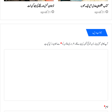
کتاب "گلستانِ عادل” پر ایک تبصرہ
نوجوان نسل اور نشے کی تباہ کن لت
21 گھنٹے ago
21 گھنٹے ago
جواب دیں
آپ کا ای میل ایڈریس شائع نہیں کیا جائے گا۔
ضروری خانوں کو
*
سے نشان زد کیا گیا ہے
ت
ب
ص
ر
ہ
*
نام
*