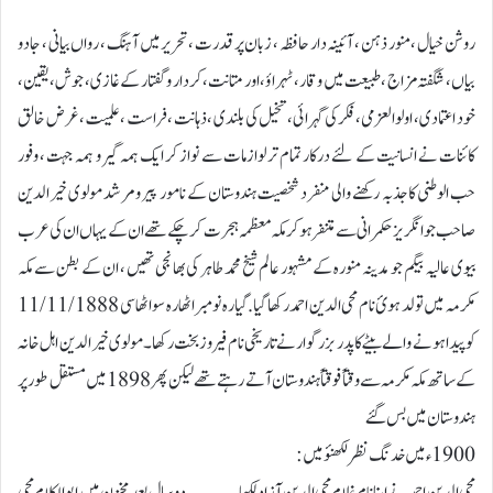
روشن خیال ، منور ذہن ، آئینہ دار حافظہ ، زبان پر قدرت ، تحریر میں آہنگ ، رواں بیانی ، جادو
بیاں ، شگفتہ مزاج ، طبیعت میں وقار ، ٹہراؤ ، اور متانت ، کردار و گفتار کے غازی ، جوش ، یقین ،
خود اعتمادی ، اولوالعزمی ، فکر کی گہرائی ، تخیل کی بلندی ، ذہانت ، فراست ، علمیت ، غرض خالق
کائنات نے انسانیت کے لئے درکار تمام تر لوازمات سے نواز کر ایک ہمہ گیر و ہمہ جہت ، وفور
حب الوطنی کا جذبہ رکھنے والی منفرد شخصیت ہندوستان کے نامور پیر ومرشد مولوی خیرالدین
صاحب جو انگریز حکمرانی سے متنفر ہوکرمکہ معظمہ ہجرت کرچکے تھے ان کے یہاں ان کی عرب
بیوی عالیہ بیگم جو مدینہ منورہ کے مشہور عالم شیخ محمد طاہر کی بھانجی تھیں ، ان کے بطن سے مکہ
مکرمہ میں تولد ہوئ نام محی الدین احمد رکھا گیا. گیارہ نومبر اٹھارہ سو اٹھاسی 11/11/1888
کو پیدا ہونے والے بیٹے کا پدر بزرگوار نے تاریخی نام فیروزبخت رکھا۔مولوی خیر الدین اہل خانہ
کے ساتھ مکہ مکرمہ سے وقتاً فوقتاً ہندوستان آتے رہتے تھے لیکن پھر 1898 میں مستقل طور پر
ہندوستان میں بس گئے
1900ء میں خدنگ نظر لکھنؤ میں: