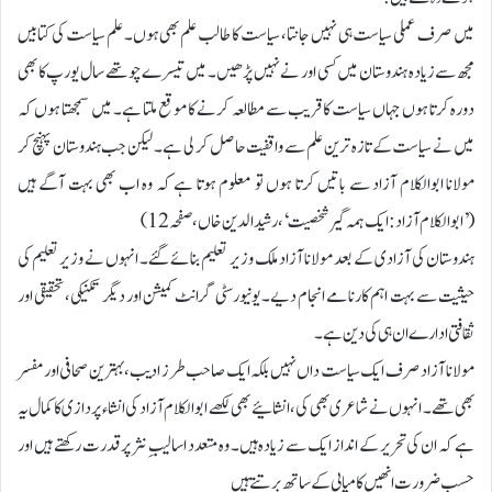
میں صرف عملی سیاست ہی نہیں جانتا، سیاست کا طالب علم بھی ہوں۔ علم سیاست کی کتابیں
مجھ سے زیادہ ہندوستان میں کسی اور نے نہیں پڑھیں۔ میں تیسرے چوتھے سال یورپ کا بھی
دورہ کرتا ہوں جہاں سیاست کا قریب سے مطالعہ کرنے کا موقع ملتا ہے۔ میں سمجھتا ہوں کہ
میں نے سیاست کے تازہ ترین علم سے واقفیت حاصل کر لی ہے۔ لیکن جب ہندوستان پہنچ کر
مولانا ابوالکلام آزاد سے باتیں کرتا ہوں تو معلوم ہوتا ہے کہ وہ اب بھی بہت آگے ہیں
(’ابوالکلام آزاد: ایک ہمہ گیر شخصیت‘، رشید الدین خاں، صفحہ 12)
ہندوستان کی آزادی کے بعد مولانا آزاد ملک وزیر تعلیم بنائے گئے۔ انہوں نے وزیر تعلیم کی
حیثیت سے بہت اہم کارنامے انجام دیے۔ یونیورسٹی گرانٹ کمیشن اور دیگر تکنیکی، تحقیقی اور
ثقافتی ادارے ان ہی کی دین ہے۔
مولانا آزاد صرف ایک سیاست داں نہیں بلکہ ایک صاحب طرز ادیب، بہترین صحافی اور مفسر
بھی تھے۔ انہوں نے شاعری بھی کی، انشائیے بھی لکھے ابوالکلام آزاد کی انشاء پردازی کا کمال یہ
ہے کہ ان کی تحریر کے انداز ایک سے زیادہ ہیں۔ وہ متعدد اسالیبِ نثر پر قدرت رکھتے ہیں اور
حسب ضرورت انھیں کامیابی کے ساتھ برتتے ہیں