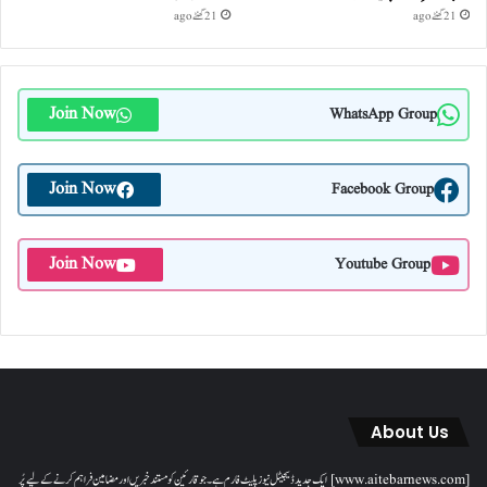
21 گھنٹے ago
21 گھنٹے ago
Join Now
WhatsApp Group
Join Now
Facebook Group
Join Now
Youtube Group
About Us
[www.aitebarnews.com] ایک جدید ڈیجیٹل نیوز پلیٹ فارم ہے۔ جو قارئین کو مستند خبریں اور مضامین فراہم کرنے کے لیے پُر