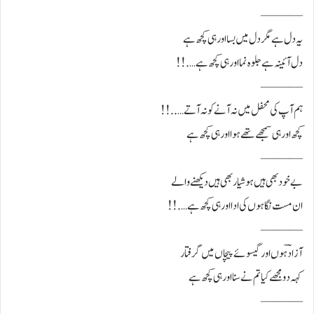
———
یہ دل ہے مگر دل میں بسا اور ہی کچھ ہے
دل آئینہ ہے جلوہ نما اور ہی کچھ ہے….!!
———
ہم آپ کی محفل میں نہ آنے کو نہ آتے…..!!
کچھ اور ہی سمجھے تھے ہوا اور ہی کچھ ہے
———
بے خود بھی ہیں ہوشیار بھی ہیں دیکھنے والے
ان مست نگاہوں کی ادا اور ہی کچھ ہے….!!
———
آزادؔ ہوں اور گیسوئے پیچاں میں گرفتار
کہہ دو مجھے کیا تم نے سنا اور ہی کچھ ہے
———