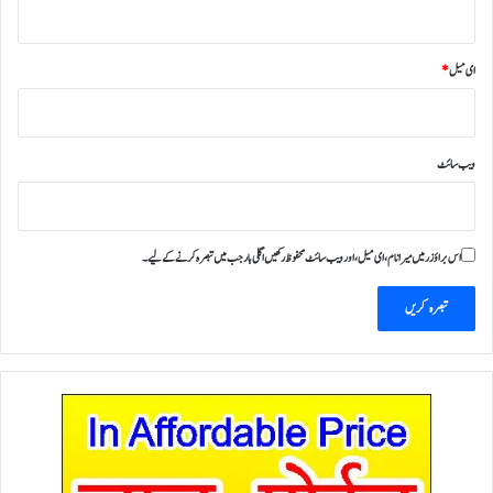
ای میل
*
ویب‌ سائٹ
اس براؤزر میں میرا نام، ای میل، اور ویب سائٹ محفوظ رکھیں اگلی بار جب میں تبصرہ کرنے کےلیے۔