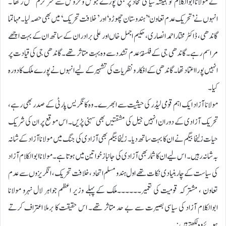
نے مولانا ابوالکلام کو ہمیشہ سیاسی محاذ پر بھی پورے جوش وخروش سے سرگرم عمل رکھا ۔
انہوں نے’تحریک عدم تعاون‘ ’ہندوستان چھوڑو‘ اور ’خلافت تحریک‘ میں بھی حصہ لیا۔ مہاتما
گاندھی، ڈاکٹر مختار احمد انصاری، حکیم اجمل خاں اور علی برادران کے ساتھ ان کے بہت اچھے
مراسم رہے۔ گاندھی جی کے فلسفۂ عدم تشدد سے وہ بہت متاثر تھے۔ گاندھی جی کی قیادت پر
انہیں پورا اعتماد تھا۔ گاندھی کے افکار و نظریات کی تشہیر کے لیے انہوں نے پورے ملک کا دورہ
کیا۔
مولانا آزاد ایک اہم قومی لیڈر کی حیثیت سے ابھرے۔ وہ کانگریس پارٹی کے صدر بھی رہے،
تحریک آزادی کے دوران انہیں جیل کی مشقتیں بھی سہنی پڑیں۔ اس موقع پر ان کی شریک
حیات زلیخا بیگم نے ان کا بہت ساتھ دیا۔ زلیخا بیگم بھی آزادی کی جنگ میں مولانا آزاد کے شانہ
بہ شانہ رہیں۔ اس لیے ان کا شمار بھی آزادی کی جانباز خواتین میں ہوتا ہے۔مولانا ابوالکلام آزاد
کی سیاست کے چار بنیادی نکات تھے اول ہندو مسلم اتحاد ، خلافت تحریک ، انگریزوں سے عدم
تعاون ، مشترکہ قومیت کی تعمیر۔۔۔۔۔۔ملک کے پہلے وزیر اعظم جواہر لال نہرو مولانا
ابوالکلام آزاد کی سیاسی بصیرت سے بے حد متاثر تھے۔ اس حقیقت کا برملا اعتراف کرتے
ہوئے وہ لکھتے ہیں: