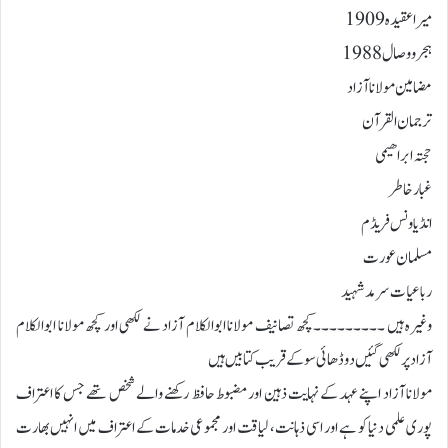
میرا عقیدہ 1909
ہجرووصال 1988
مضامین مولانا آزاد
ترجمان القرآن
حجتہ ابراھیمی
غبارخاطر
انڈیاونس فریڈم
مسلمان عورت
رباعیات سرمد شہید
وغیرہ ہیں ۔۔۔۔۔۔۔۔۔کچھ تصانیف مولانا ابوالکلام آزاد نے لکھی اور کچھ مولانا ابوالکلام
آزاد پر لکھی گئیں دو ڈھائی سو کے قریب کتابیں ہیں
مولانا آزاد اپنے عہد کے نہایت ذہین اور مضبوط حافظ رکھنے والے شخص تھے جس کا اعتراف
پوری علمی دنیا کو ہے اور اسی ذہانت، لیاقت اور مجموعی خدمات کے اعتراف میں انہیں بھارت