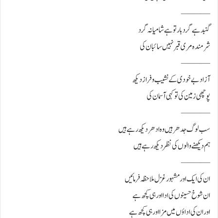
———
گنبد ہے گرد بار تو ہے شامیانہ گرد
شرمندہ مری قبر نہیں سائبان کی
———
آزاد بے خودی کے نشیب و فراز دیکھ
پوچھی زمین کی تو کہی آسمان کی
———
سب لوگ جدھر ہیں وہ ادھر دیکھ رہے ہیں
ہم دیکھنے والوں کی نظر دیکھ رہے ہیں
———
ان کی ایک اور مشہور غزل ملاحظہ فرمائیں
ان شوخ حسینوں کی ادا اور ہی کچھ ہے
اور ان کی اداؤں میں مزا اور ہی کچھ ہے