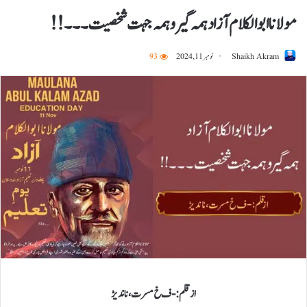
مولانا ابوالکلام آزاد ہمہ گیر و ہمہ جہت شخصیت۔۔۔!!
Shaikh Akram
نومبر 11, 2024
93
از قلم :- ف خ مسرت، ناندیڑ