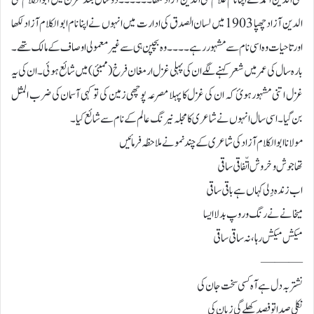
محی الدین احمد نے اپنا نام غلام محی الدین آزاد لکھا ۔۔۔۔۔۔دو سال بعد مخزن میں ابوالکلام محی
الدین آزاد چھپا 1903 میں لسان الصدق کی ادارت میں انہوں نے اپنا نام ابو الکلام آزاد لکھا
اور تاحیات وہ اسی نام سے مشہور رہے۔۔۔۔وہ بچپن ہی سے غیر معمولی اوصاف کے مالک تھے ۔
بارہ سال کی عمر میں شعر کہنے لگے ان کی پہلی غزل ارمغان فرخ (ممبئی) میں شائع ہوئی ۔ان کی یہ
غزل اتنی مشہور ہوئ کہ ان کی غزل کا پہلا مصرعہ پوچھی زمین کی تو کہی آسمان کی ضرب المثل
بن گیا ۔اسی سال انہوں نے شاعری کا مجلہ نیرنگ عالم کے نام سے شائع کیا۔
مولانا ابوالکلام آزاد کی شاعری کے چند نمونے ملاحظہ فرمائیں
تھا جوش و خروش اتّفاقی ساقی
اب زندہ دِلی کہاں ہے باقی ساقی
میخانے نے رنگ و روپ بدلا ایسا
میکش میکش رہا، نہ ساقی ساقی
———
نشتر بہ دل ہے آہ کسی سخت جان کی
نکلی صدا تو فصد کھلے گی زبان کی