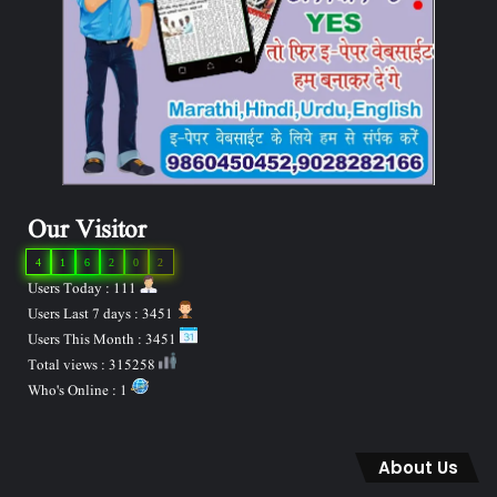
Our Visitor
4
1
6
2
0
2
Users Today : 111
Users Last 7 days : 3451
Users This Month : 3451
Total views : 315258
Who's Online : 1
About Us