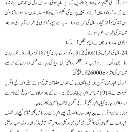
مولانا آزاد کی تعلیم وتربیت اپنے والدین کے زیر سایہ ہوئی۔ وہ دس سال کی عمر میں اپنے خاند
ان کے ساتھ ہندوستان آئے اور یہیں پر ان کی تعلیم وتربیت کا سلسلہ جاری رہا۔ مولانا آزاد کی
ادبی زندگی کا آغاز گیارہ سال کی عمر سے ہوا۔ سب سے پہلے شاعری کی طرف توجہ دی اور بعد
میں نثر کی طرف متوجہ ہوئے۔
مولوی عبدالواحد خاں نے ان کا تخلص آزاد رکھا
24 سال کی عمر میں 13/جولائی 1912ء کو الہلال جاری کیا جو 18 نومبر 1914 تک جاری
رہا ۔اپنی بیباکی ۔۔۔۔مہذب انداز تکلم اور اعلیٰ ادبی معیار کی وجہ سے محض دو سال کے عرصے
میں اس کی اشاعت 26000 تک پہنچ گئ
الہلال اخبار میں انگریزوں کی پالیسیوں کے خلاف مضامین شائع ہوتے تھے اس لیے انگریز
حکومت نے 1914 میں اس اخبار پر پابندی لگا دی۔ اس کے بعد مولانا نے ’البلاغ‘ کے نام سے
دوسرا اخبار جاری کیا یہ اخبار بھی آزاد کی انگریز مخالف پالیسی پر گامزن رہا۔
مولانا ابولکلام آزاد نے پیغام اور لسان الصدق جیسے اخبارات و رسائل بھی شائع کیے اور مختلف
اخبارات سے بھی ان کی وابستگی رہی جن میں وکیل اور امرتسر قابل ذکر ہیں۔وفور حب الوطنی