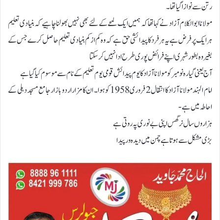
رتن سے نوازا گیا تھا۔
مولانا ابوالکلام آزاد نے کہا تھا کہ ہمیں ایک لمحے کے لئے بھی نہیں بھولنا چاہیے کہ بنیادی تعلیم
ہر ایک پر فرض ہے یہ ہر فرد کا پیدائشی حق ہے کہ وہ کم از کم بنیادی تعلیم حاصل کرے جس کے
بغیر وہ بطور شہری اپنے فرائض پوری طرح ادا نہیں کرسکتا
آج یعنی گیارہ نومبر کو مولانا آزاد کا یوم پیدائش قومی یوم تعلیم کے نام سے موسوم کیا گیا ہے
امام الہند مولانا آزاد کا انتقال 2 فروری 1958 کو ہوا۔ ان کا مزار اردو بازار جامع مسجد دہلی کے
احاطہ میں ہے-
ہزاروں سال نرگس اپنی بے نوری پہ روتی ہے
بڑی مشکل سے ہوتا ہے چمن میں دیدہ ور پیدا