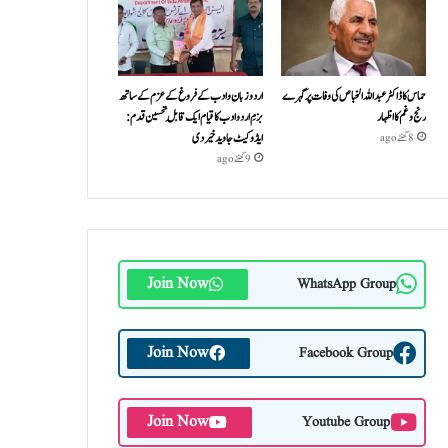
حماس کا ڈاکٹر عبداللہ الخباص کی وفات پر گہرے
اردو زبان و ادب کے فروغ کے عزم کے ساتھ
رنج وغم کااظہار
بزمِ اردو ادب کا قیام ایک قابلِ تحسین قدم :
ایڈوکیٹ جاوید خیردی
8 گھنٹے ago
9 گھنٹے ago
Join Now
WhatsApp Group
Join Now
Facebook Group
Join Now
Youtube Group