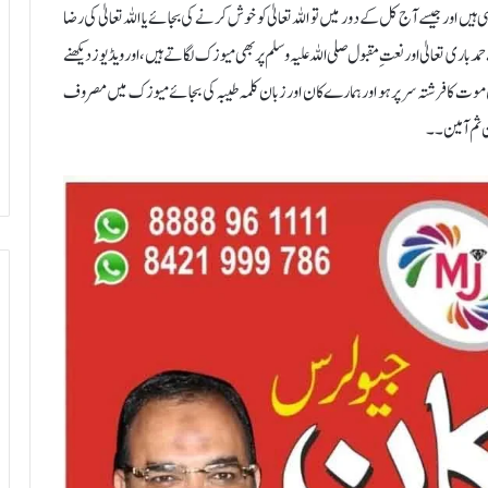
یسے آج کل کے دور میں تو اللہ تعالیٰ کو خوش کرنے کی بجائے یا اللہ تعالیٰ کی رضا
باری تعالیٰ اور نعتِ مقبول صلی اللہ علیہ وسلم پر بھی میوزک لگاتے ہیں ، اور ویڈیوز دیکھنے
ت کا فرشتہ سر پر ہو اور ہمارے کان اور زبان کلمہ طیبہ کی بجائے میوزک میں مصروف
 ثم آمین۔۔