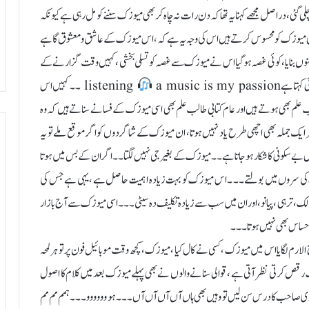
ئی ،دراصل مجھے کہنا یہ تھا کہ دن رات نہ چاہ کر بھی میوزک سننے کو مل رہی ہے کیونکہ
ھی میوزک کو محسوس کرتے ہیں اس کی وجہ یہ ہے کہ ،اس میوزک کے عاشق و معشوق گاہے
مجنوں بنایا، کوئی غصہ ہوگیا اس نے میوزک سے غصہ کو تسلی بخشی ، کہیں وقت گزارنے کے
listening
a music is my passion ۔۔ کہیں اس
لم بھی ہوتے ہیں اور عام کتابی طالب علم بھی اسی میوزک کے فسانے سناتے ہیں کہ وہ
ر ایک جملہ بھی اچھی طرح یاد نہیں ہوتا، ان میوزک کے شاگردوں کو اگر موقع ملے تو یہ
ل بے سکونی کا شکار ہو جاتا ہے۔۔ میوزک کے بغیر جی نہیں لگتا۔۔ اگر ان کے بس میں ہوتا
 سروں میں بولتے۔۔ ۔ اس میوزک کو بہت زیادہ اہمیت حاصل ہے ، یہی ہے جس کی
ک ، ترہی ، پیانو ، اور ان میں سب سے زیادہ تکلیف دہ سیٹی۔۔۔ اسی میوزک سے آج بازار
احساس بھی نہیں ہوتا۔۔۔
رم لگایا اس میں میوزک ، کسی نے کال کیا ،میوزک ،کچھ وقت موبائیل فون پر تو ہر لمحہ
زک رقص کرتی نظر آتی ہے ، قوالی سنانے والوں نے بھی پہلے میوزک بعد میں کلام کا اصول
لوی صاحب کا درس سن لیں تو وہیں بھی ہاں آں آں آں آں۔۔۔ ہو وووووو۔۔۔ ہمم مم مم