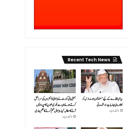
Recent Tech News
سیاسی فائدے کے لیے مسلمانوں اور مدارس کو
بمبئی ہائی کورٹ نے ہڑتالی ڈاکٹروں کی سرزنش
نشانہ بنایا جا رہا ہے: ارشد مدنی
کرتے ہوئے ان سے فوری طور پر کام پر واپس
آنے کا مطالبہ کیا۔ہڑتال ختم کرنے کا حکم جاری
8 گھنٹے ago
8 گھنٹے ago