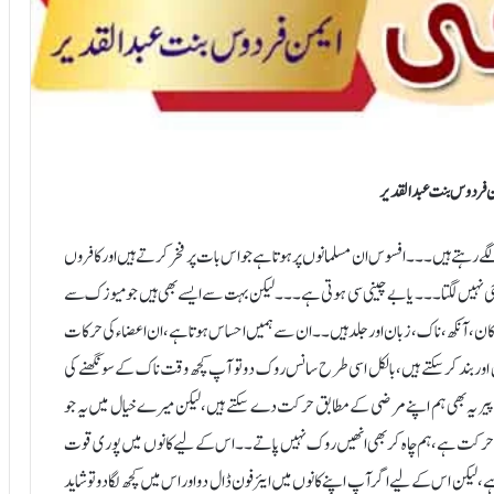
ن فردوس بنت عبدالقدیر
لگے رہتے ہیں۔۔۔ افسوس ان مسلمانوں پر ہوتا ہے جو اس بات پر فخر کرتے ہیں اور کافروں
 جی نہیں لگتا۔۔۔ یا بے چینی سی ہوتی ہے۔۔۔ لیکن بہت سے ایسے بھی ہیں جو میوزک سے
ن ، آنکھ ،ناک ، زبان اور جلد ہیں ۔۔ ان سے ہمیں احساس ہوتا ہے، ان اعضاء کی حرکات
اور بند کر سکتے ہیں، بالکل اسی طرح سانس روک دو تو آپ کچھ وقت ناک کے سونگھنے کی
پیر یہ بھی ہم اپنے مرضی کے مطابق حرکت دے سکتے ہیں، لیکن میرے خیال میں یہ جو
ارادی حرکت ہے ، ہم چاہ کر بھی انھیں روک نہیں پاتے۔۔ اس کے لیے کانوں میں پوری قوت
ہے ، لیکن اس کے لیے اگر آپ اپنے کانوں میں ایئر فون ڈال دو اور اس میں کچھ لگادو تو شاید