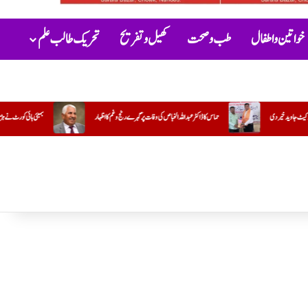
خواتین و اطفال
طب و صحت
کھیل و تفریح
تحریک طالب علم
ات پر گہرے رنج وغم کااظہار
بمبئی ہائی کورٹ نے ہڑتالی ڈاکٹروں کی سرزنش کرتے ہوئے ان سے فوری طور پر کام پر واپس آنے کا مطا