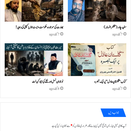
سفید چادر( مختصر افسانہ)
بھارت کی موجودہ حکومت،ایسٹ انڈیا کمپنی کی راہ پر!
7 گھنٹے ago
7 گھنٹے ago
کتاب "گلستانِ عادل” پر ایک تبصرہ
نوجوان نسل اور نشے کی تباہ کن لت
7 گھنٹے ago
8 گھنٹے ago
جواب دیں
آپ کا ای میل ایڈریس شائع نہیں کیا جائے گا۔
ضروری خانوں کو
*
سے نشان زد کیا گیا ہے