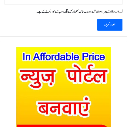
اس براؤزر میں میرا نام، ای میل، اور ویب سائٹ محفوظ رکھیں اگلی بار جب میں تبصرہ کرنے کےلیے۔