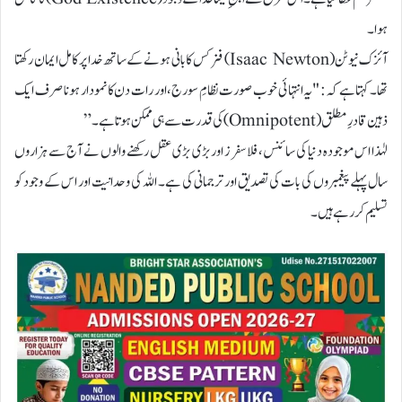
ہوا۔
آئزک نیوٹن (Isaac Newton) فزکس کا بانی ہونے کے ساتھ خدا پر کامل ایمان رکھتا
تھا۔ کہتا ہے کہ: "یہ انتہائی خوب صورت نظامِ سورج، اور رات دن کا نمودار ہونا صرف ایک
ذہین قادرِ مطلق (Omnipotent) کی قدرت سے ہی ممکن ہوتا ہے۔”
لہٰذا اس موجودہ دنیا کی سائنس، فلاسفرز اور بڑی بڑی عقل رکھنے والوں نے آج سے ہزاروں
سال پہلے پیغمبروں کی بات کی تصدیق اور ترجمانی کی ہے۔ اللہ کی وحدانیت اور اس کے وجود کو
تسلیم کر رہے ہیں۔