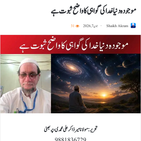
موجودہ دنیا خدا کی گواہی کا واضح ثبوت ہے
Shaikh Akram
جون 7, 2026
31
تحریر: مولانا میر ذاکر علی محمدی، پربھنی
9881836729