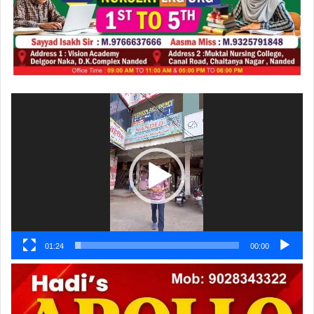
ویڈیو
پلیئر
01:24
00:00