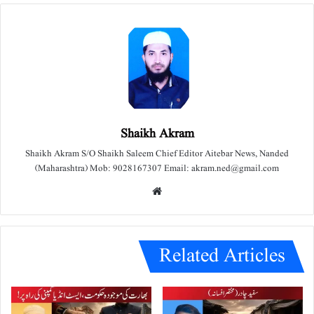
Shaikh Akram
Shaikh Akram S/O Shaikh Saleem Chief Editor Aitebar News, Nanded
(Maharashtra) Mob: 9028167307 Email: akram.ned@gmail.com
We
bsit
e
Related Articles