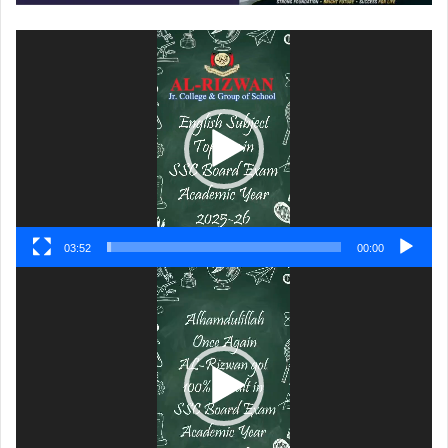
ویڈیو
پلیئر
03:52
00:00
ویڈیو
پلیئر