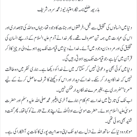
بذریعہ ضلع نامہ نگار اعتبار نیوز محمد سرور شریف
دنیا میں انسانوں کی تخلیق سے قبل، فرشتوں اور جنات کا وجود تھا، جہاں وہ اللہ کی تابعداری اور
اس کی عبادت میں ہمہ تن مصروف تھے۔ پھر خدا نے آدم علیہ السلام کے ذریعے انسان کی
تخلیق کی اور مرد و زن وجود میں آئے۔ خدا نے دنیا میں قیامت تک پیدا ہونے والی ہر چیز کا ذکر
قرآن میں کیا ہے، جو قیامت تک پیدا ہوتی رہیں گی۔
دنیا میں کوئی بھی یہ دعویٰ نہیں کر سکتا کہ میں نے خدا کو دیکھا ہے۔ ہماری نظر میں وہ طاقت
نہیں کہ خدا کا دیدار کر سکے۔ خدا کے دیدار اور اس کو دیکھنے کا شرف حاصل کرنے کے لیے
"مرنا” ضروری ہے، بغیر مرے خدا کا دیدار ممکن نہیں۔
اب تک کی تاریخ میں خدا سے ہم کلام ہمارے آخری پیغمبر محمد صلی اللہ علیہ وسلم اور حضرت
موسیٰ علیہ السلام ہوئے۔ حضرت موسیٰ سے اولاً اللہ نے اپنے جوتے اتارنے کو کہا تھا۔ پھر گفت و
شنید بھی ہوئی تھی۔
موجودہ دنیا کے ساتھ اللہ نے ازل سے ابد تک اپنی وحدانیت پوری کائنات پر آشکارا کی ہے۔