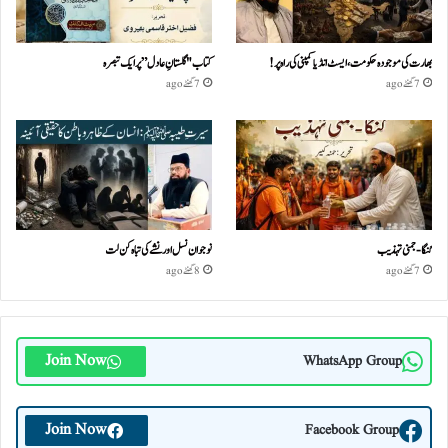
بھارت کی موجودہ حکومت،ایسٹ انڈیا کمپنی کی راہ پر!
کتاب "گلستانِ عادل” پر ایک تبصرہ
7 گھنٹے ago
7 گھنٹے ago
گنگا-جمنی تہذیب
نوجوان نسل اور نشے کی تباہ کن لت
7 گھنٹے ago
8 گھنٹے ago
Join Now
WhatsApp Group
Join Now
Facebook Group