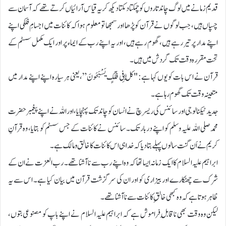
قدیم زمانے میں لوگ چاند تاروں کو چمکتا دمکتا دیکھ کر یہ قیاس آرائیاں کرتے تھے کہ آسمان سے
چسپاں ہیں، جب لوگوں نے قرآن کو پڑھا اور سمجھا تو معلوم ہوا کہ کائنات میں اجسامِ فلکی اپنے
اپنے مدار پر تیر رہے ہیں، گھوم رہے ہیں، اور یہ اپنے رب کے ایماء پر اور ایک مکمل سسٹم کے
تحت مقررہ وقت تک گردش میں ہیں۔
قرآن نے اس بات کو یوں کہا ہے: "کُلٌّ فِی فَلَکٍ یَسْبَحُونَ”، یعنی ہر سیارہ اپنے اپنے مدار میں
متعینہ وقت تک گھوم رہا ہے۔
جدید ٹیکنالوجی اور سائنس کی ریسرچ نے انسان کو چاند تک پہنچایا، اور اللہ نے اپنے پیغمبر حضرت
محمد صلی اللہ علیہ وسلم کو اپنے دربار تک۔ سائنس نے کائنات کے جس سسٹم کو بتایا، وہ قرآنِ
کریم نے اَن گنت سالوں پہلے بتا دیا کہ خدا ہی اس کائنات کا خالق و مالک ہے۔
ابراہیم علیہ السلام کا ایک زمانہ ایسا تھا کہ وہ اپنے رب سے ناآشنا تھے۔ رب العزت نے ان کے
شرک سے چھٹکارے اور بیزاری کو اور ان کی سرگزشت قرآن میں بیان کیا ہے۔ اس سے یہ
ظاہر ہوتا ہے کہ وہ کبھی خالقِ کائنات سے ناآشنا تھے۔
لیکن وہ وقت بھی ناقابلِ فراموش ہے کہ ابراہیم علیہ السلام نے اپنے باپ کو مصنوعی بتوں،