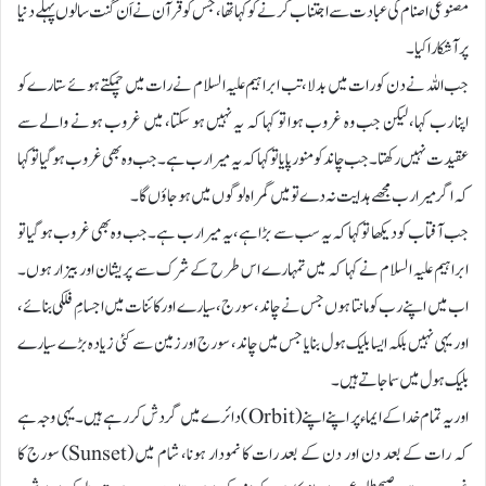
مصنوعی اصنام کی عبادت سے اجتناب کرنے کو کہا تھا، جس کو قرآن نے اَن گنت سالوں پہلے دنیا
پر آشکارا کیا۔
جب اللہ نے دن کو رات میں بدلا، تب ابراہیم علیہ السلام نے رات میں چمکتے ہوئے ستارے کو
اپنا رب کہا، لیکن جب وہ غروب ہوا تو کہا کہ یہ نہیں ہو سکتا، میں غروب ہونے والے سے
عقیدت نہیں رکھتا۔ جب چاند کو منور پایا تو کہا کہ یہ میرا رب ہے۔ جب وہ بھی غروب ہو گیا تو کہا
کہ اگر میرا رب مجھے ہدایت نہ دے تو میں گمراہ لوگوں میں ہو جاؤں گا۔
جب آفتاب کو دیکھا تو کہا کہ یہ سب سے بڑا ہے، یہ میرا رب ہے۔ جب وہ بھی غروب ہو گیا تو
ابراہیم علیہ السلام نے کہا کہ میں تمہارے اس طرح کے شرک سے پریشان اور بیزار ہوں۔
اب میں اپنے رب کو مانتا ہوں جس نے چاند، سورج، سیارے اور کائنات میں اجسامِ فلکی بنائے،
اور یہی نہیں بلکہ ایسا بلیک ہول بنایا جس میں چاند، سورج اور زمین سے کئی زیادہ بڑے سیارے
بلیک ہول میں سما جاتے ہیں۔
اور یہ تمام خدا کے ایماء پر اپنے اپنے (Orbit) دائرے میں گردش کر رہے ہیں۔ یہی وجہ ہے
کہ رات کے بعد دن اور دن کے بعد رات کا نمودار ہونا، شام میں (Sunset) سورج کا