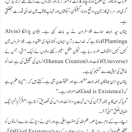
غروب ہونا اور صبح طلوع ہونا، چاند کا رات کو منور کرنا، اور ستاروں سے راستے طے کرنا، بارش،
گرمی اور سردی کا زمین پر واقع ہونا، گیلیکسی، کہکشاں اور شہابِ ثاقب میں خدا کی قدرت جھلکتی
ہے۔
چناں چہ بہت سارے فلاسفروں نے یہ بات کہی ہے۔ ایلون پلانٹنگا (Alvin
Plantinga) کا ماننا ہے کہ خداے برتر پر ایمان رکھنا بنیادی عقیدہ ہے۔ فلاسفروں میں
کہیں کہیں اختلاف ضرور رہا ہے، لیکن عقلِ سلیم رکھنے والوں نے ایک ہستی، جس نے
(Universe) کائنات اور (Human Creation) انسان کی تخلیق کی ہے، خدا کو
خالق کی حیثیت سے تسلیم کیا ہے۔
چناں چہ ابنِ سینا کا یہ جملہ بہت مشہور ہے اور حقیقت پر مبنی ہے۔ کہتے ہیں کہ: "پہلا علم یہ ہے
کہ (God is Existence) خدا موجود ہے۔”
گویا کہ ان کا یہ جملہ قرآن کی اس آیت پر دلالت اور اس کی تصدیق کرتا ہے: "اقْرَأْ بِاسْمِ رَبِّکَ
الَّذِی خَلَقَ” الیٰ آخر۔
اپنے رب کے نام سے پڑھو۔ علم اللہ کی صفتِ اعلیٰ ہے اور اسی نے دنیا کے سارے انسانوں کو
مختصر علم عطا کیا ہے۔ اس طرح سے ابنِ سینا خدا کے وجود (God Existence) کا قائل