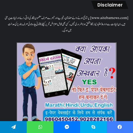
Disclaimer
[www.aitebarnews.com] پر شائع ہونے والے مضامین، تجزیے اور تبصرے صرف مضمون نگار کی ذاتی رائے اور خیالات پر مبنی
ہیں۔ ان خیالات سے ادارہ (اعتبار نیوز) کا متفق ہونا ضروری نہیں۔ کسی بھی قابل اعتراض تحریر کیلئے قانونی چارہ جوئی صرف ناندیڑ کی عدالت
میں ہوگی۔
Telegram
WhatsApp
Messenger
Skype
Facebook