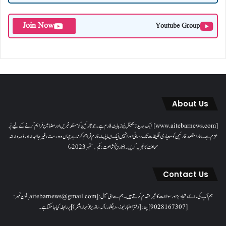
Join Now
Youtube Group
About Us
[www.aitebarnews.com] ایک جدید ڈیجیٹل نیوز پلیٹ فارم ہے۔ جو قارئین کو مستند خبریں اور مضامین فراہم کرنے کے لیے پُر
عزم ہے۔ ہمارا مقصدقارئین کو معیاری تخلیقات تک رسائی اور انہیں ایک ایسا پلیٹ فارم فراہم کرنا ہے جہاں وہ درست، غیر جانبدار اور ذمہ دارانہ
صحافت کا تجربہ کریں۔( تاریخ اشاعت : یکم؍ ستمبر 2023ء)
Contact Us
ہم آپ کی رائے، تجاویز اور سوالات کا خیرمقدم کرتے ہیں۔ ہم سےای میل: [aitebarnews@gmail.com]فون نمبر:
[9028167307]پتہ: [دفتر اعتبار نیوز، ، دیگلور ناکہ، ناندیڑ(مہاراشٹر) ] پر رابطہ کیا جاسکتا ہے۔