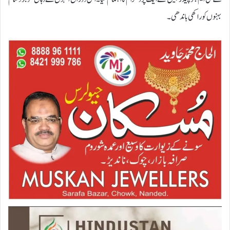
بہنوں کو راکھی باندھی۔