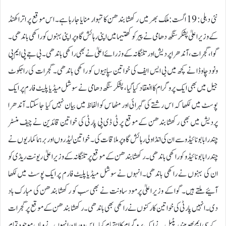
نئی دہلی: 19 اگست:ملک بھر میں رکھشا بندھن کا تہوار منایا جا رہا ہے۔ اس موقع پر اتراکھنڈ
کے وزیر اعلیٰ پشکر سنگھ دھامی نے پیر کو کھتیما میں اپنی رہائش گاہ پر اپنی بہنوں کو راکھی باندھی۔
گوا، گجرات، آندھرا پردیش اور تلنگانہ کے وزرائے اعلیٰ نے بھی راکھی باندھی۔ بی جے پی ایم پی
ونود چاوڈا نے کچھ میں بی ایس ایف کی خواتین سپاہیوں کو راکھی باندھی۔ گجرات کی راجکوٹ
جیل میں بھی ایک پروگرام کا انعقاد کیا گیا، پشکر سنگھ دھامی نے سوشل میڈیا پلیٹ فارم پر ایک
پوسٹ میں لکھا کہ اس رشتے کی گہرائی اور مٹھاس کو الفاظ میں بیان نہیں کیا جا سکتا۔ آندھرا
پردیش میں بھی رکھشا بندھن کے موقع پر ٹی ڈی پی پارٹی کی خواتین قائدین نے چیف منسٹر
چندرابابو نائیڈو سے ان کی انڈاولی رہائش گاہ پر ملاقات کی۔ خواتین لیڈروں اور برہما کماریوں نے
چندرا بابو نائیڈو کو راکھی باندھی۔ رکھشا بندھن کے موقع پر تلنگانہ کے وزیر اعلیٰ ریونت ریڈی کو
ان کی بہنوں نے راکھی باندھی۔ انہوں نے سوشل میڈیا پلیٹ فارم پر ایک پوسٹ میں لکھا
آئیے ملتے ہیں۔ گوا کے وزیر اعلیٰ پرمود ساونت نے بھی سب کو رکھشا بندھن کی مبارک باد
دی۔ انہیں پارٹی کی خواتین کارکنوں نے راکھی بھی باندھی۔ رکھشا بندھن کے موقع پر گجرات
کے سی ایم بھوپیندر پٹیل نے ایک پروگرام کا اہتمام کیا۔ اس دوران انہوں نے وہاں موجود تمام