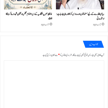
سیاسی فائدے کے لیے مسلمانوں اور مدارس کو نشانہ بنایا جا رہا ہے:
خانقاہِ سنجریہ افتخاریہ کے زیراہتمام مجلس اربعین شہدائے کربلا کا
ارشد مدنی
انعقاد
2 دن ago
5 دن ago
جواب دیں
آپ کا ای میل ایڈریس شائع نہیں کیا جائے گا۔
ضروری خانوں کو
*
سے نشان زد کیا گیا ہے
ت
ب
ص
ر
ہ
*