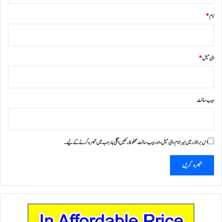
نام
*
ای میل
*
ویب‌ سائٹ
اس براؤزر میں میرا نام، ای میل، اور ویب سائٹ محفوظ رکھیں اگلی بار جب میں تبصرہ کرنے کےلیے۔