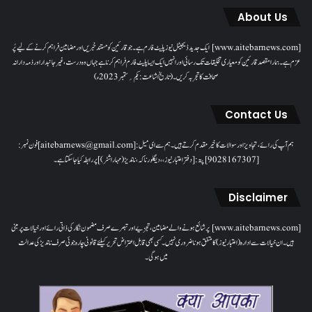
About Us
[www.aitebarnews.com] ایک جدید ڈیجیٹل نیوز پلیٹ فارم ہے۔ جو قارئین کو مستند خبریں اور مضامین فراہم کرنے کے لیے پُر
عزم ہے۔ ہمارا مقصدقارئین کو معیاری تخلیقات تک رسائی اور انہیں ایک ایسا پلیٹ فارم فراہم کرنا ہے جہاں وہ درست، غیر جانبدار اور ذمہ دارانہ
صحافت کا تجربہ کریں۔( تاریخ اشاعت : یکم؍ ستمبر 2023ء)
Contact Us
ہم آپ کی رائے، تجاویز اور سوالات کا خیرمقدم کرتے ہیں۔ ہم سےای میل: [aitebarnews@gmail.com]فون نمبر:
[9028167307]پتہ: [دفتر اعتبار نیوز، ، دیگلور ناکہ، ناندیڑ(مہاراشٹر) ] پر رابطہ کیا جاسکتا ہے۔
Disclaimer
[www.aitebarnews.com] پر شائع ہونے والے مضامین، تجزیے اور تبصرے صرف مضمون نگار کی ذاتی رائے اور خیالات پر مبنی
ہیں۔ ان خیالات سے ادارہ (اعتبار نیوز) کا متفق ہونا ضروری نہیں۔ کسی بھی قابل اعتراض تحریر کیلئے قانونی چارہ جوئی صرف ناندیڑ کی عدالت
میں ہوگی۔