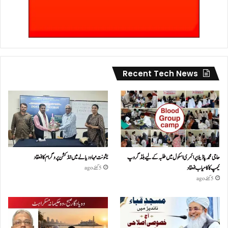
Recent Tech News
حاجی محمد پاڈیلا پرائمری اسکول میں طلبہ کے لیے بلڈ گروپ
یشونت مہا ودیالے میں انڈکشن پروگرام کا انعقاد
کیمپ کا کامیاب انعقاد
5 گھنٹے ago
5 گھنٹے ago