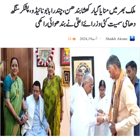
ملک بھر میں منایا گیا رکھشا بندھن، چندرابابو نائیڈو، پشکر سنگھ
دھامی سمیت کئی وزرائے اعلیٰ نے بندھوائی راکھی
Shaikh Akram
اگست 19, 2024
24