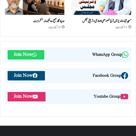
مسجدِ قباء ناندیڑ میں آج خصوصی اصلاحی و تربیتی مجلس
وہ یادگار صبح، وہ حکیمانہ مسکراہٹ
15 گھنٹے ago
16 گھنٹے ago
Join Now
WhatsApp Group
Join Now
Facebook Group
Join Now
Youtube Group