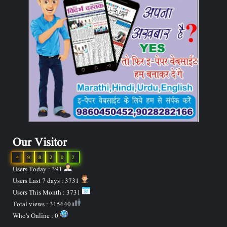
Our Visitor
4
9
8
2
0
2
Users Today : 391
Users Last 7 days : 3731
Users This Month : 3731
Total views : 315640
Who's Online : 0