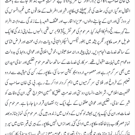
جی خان صاحب ) کا آج بروز اتوار صبح تقریباً 10 بجے حرکتِ قلب بند ہو جانے کے باعث
انتقال ہوگیا. ان کی رحلت کی خبر پھیلتے ہی ملکاپور شہر اور اطراف کے علاقوں میں غم و افسوس کی
لہر دوڑ گئی اور ان کے چاہنے والوں، عزیز و اقارب اور مختلف شعبہ ہائے زندگی سے وابستہ افراد
نے گہرے رنج و الم کا اظہار کیا. مرحوم کی عمر تقریباً 93 برس تھی. انہوں نے اپنی زندگی کا ایک
طویل عرصہ ملکاپور نگر پریشد میں بطور ٹیکس انسپکٹر انتہائی دیانت داری، محنت اور فرض شناسی
کے ساتھ خدمات انجام دیں. اپنی پیشہ ورانہ صلاحیتوں، خوش اخلاقی اور عوامی روابط کی بدولت
وہ عوام میں نہایت مقبول تھے. سرکاری خدمات کے ساتھ ساتھ مرحوم تعلیمی اور سماجی میدان
میں بھی سرگرم رہے اور معصومیہ اردو ایجوکیشن سوسائٹی، ملکاپور کے رکن کی حیثیت سے اردو
تعلیم کے فروغ اور فلاحی سرگرمیوں میں اہم کردار ادا کرتے رہے. بی جی خان صاحب کی
شخصیت اخلاص، شرافت، انسان دوستی اور خدمتِ خلق کا حسین امتزاج تھی. ان کی وفات کو
شہر کے سماجی، تعلیمی اور عوامی حلقوں کے لیے ایک بڑا نقصان قرار دیا جا رہا ہے. مرحوم کی
خدمات اور ان کی نیک یادیں ہمیشہ لوگوں کے دلوں میں زندہ رہیں گی. مرحوم کی نمازِ جنازہ بعد
نمازِ عصر گلاب بابا خانقاہ، ملکاپور میں ادا کی گئی, بعد ازاں انہیں ملکاپور کے بیری قبرستان میں سپردِ
خاک کیا گیا۔ نمازِ جنازہ اور تدفین میں بڑی تعداد میں عوام، معززینِ شہر، سیاسی و سماجی کارکنان،