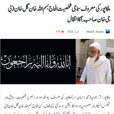
ملکاپور کی معروف سماجی شخصیت الحاج بسم اللہ خان گل خان (بی
جی خان صاحب) کا انتقال
Shaikh Akram
جون 7, 2026
470
ملکاپور: 7 /جون (محمد احسان سر) ملکاپور کی معروف، باوقار اور ہر دلعزیز شخصیت، سابق ماہر
ٹیکس انسپکٹر اور معصومیہ اردو ایجوکیشن سوسائٹی کے فعال رکن الحاج بسم اللہ خان گل خان ( بی