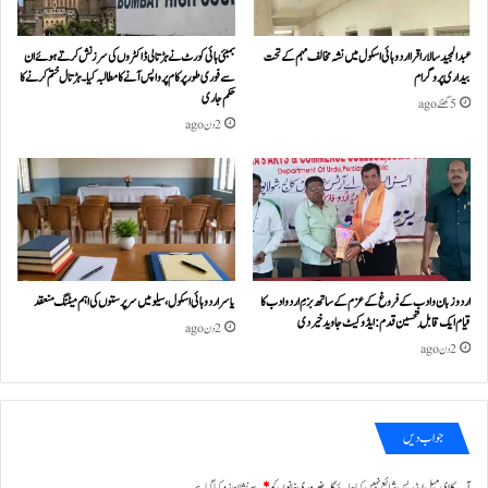
عبدالمجید سالار اقرا اردو ہائی اسکول میں نشہ مخالف مہم کے تحت
بمبئی ہائی کورٹ نے ہڑتالی ڈاکٹروں کی سرزنش کرتے ہوئے ان
بیداری پروگرام
سے فوری طور پر کام پر واپس آنے کا مطالبہ کیا۔ہڑتال ختم کرنے کا
حکم جاری
5 گھنٹے ago
2 دن ago
اردو زبان و ادب کے فروغ کے عزم کے ساتھ بزمِ اردو ادب کا
یاسر اردو ہائی اسکول، سیلو میں سرپرستوں کی اہم میٹنگ منعقد
قیام ایک قابلِ تحسین قدم : ایڈوکیٹ جاوید خیردی
2 دن ago
2 دن ago
جواب دیں
آپ کا ای میل ایڈریس شائع نہیں کیا جائے گا۔
ضروری خانوں کو
*
سے نشان زد کیا گیا ہے