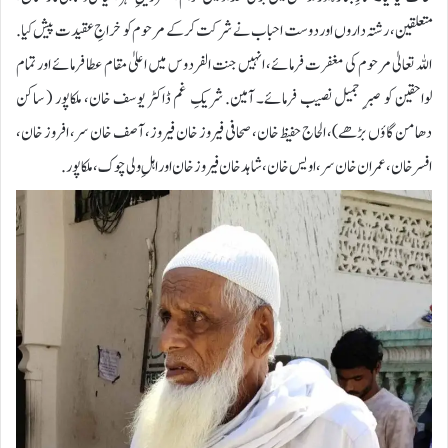
متعلقین ، رشتہ داروں اور دوست احباب نے شرکت کرکے مرحوم کو خراجِ عقیدت پیش کیا.
اللہ تعالیٰ مرحوم کی مغفرت فرمائے، انہیں جنت الفردوس میں اعلیٰ مقام عطا فرمائے اور تمام
لواحقین کو صبرِ جمیل نصیب فرمائے۔ آمین. شریکِ غم ڈاکٹر یوسف خان، ملکاپور ( ساکن
دھامن گاؤں بڑھے)، الحاج حفیظ خان، صحافی فیروز خان فیروز، آصف خان سر، افروز خان،
افسر خان، عمران خان سر، اویس خان، شاہد خان فیروز خان اور اہلِ ولی چوک، ملکاپور.