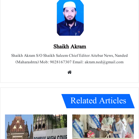
Shaikh Akram
Shaikh Akram S/O Shaikh Saleem Chief Editor Aitebar News, Nanded
(Maharashtra) Mob: 9028167307 Email: akram.ned@gmail.com
We
bsit
e
Related Articles