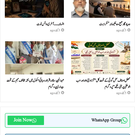
وہ یادگار صبح، وہ حکیمانہ مسکراہٹ
افسانہ۔۔۔آخری وائس نوٹ
5 گھنٹے ago
5 گھنٹے ago
محفل اصناف سخن گوئی کے تحت کل ”آزادئ ہند اور حب
عبدالمجید سالار اقرا اردو ہائی اسکول میں نشہ مخالف مہم کے تحت
الوطنی پر مبنی نغمے“پروگرام
بیداری پروگرام
5 گھنٹے ago
5 گھنٹے ago
Join Now
WhatsApp Group