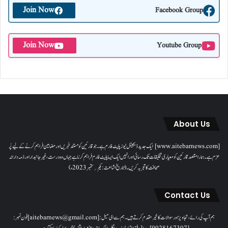
Join Now
Facebook Group
Join Now
Youtube Group
About Us
[www.aitebarnews.com] ایک جدید ڈیجیٹل نیوز پلیٹ فارم ہے۔ جو قارئین کو مستند خبریں اور مضامین فراہم کرنے کے لیے پُر
عزم ہے۔ ہمارا مقصدقارئین کو معیاری تخلیقات تک رسائی اور انہیں ایک ایسا پلیٹ فارم فراہم کرنا ہے جہاں وہ درست، غیر جانبدار اور ذمہ دارانہ
صحافت کا تجربہ کریں۔( تاریخ اشاعت : یکم؍ ستمبر 2023ء)
Contact Us
ہم آپ کی رائے، تجاویز اور سوالات کا خیرمقدم کرتے ہیں۔ ہم سےای میل: [aitebarnews@gmail.com]فون نمبر: