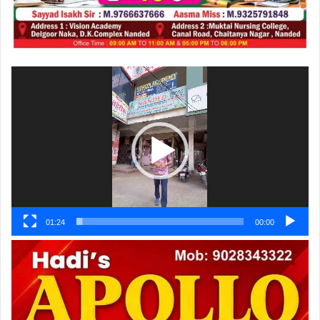
ویڈیو
پلیئر
01:24
00:00