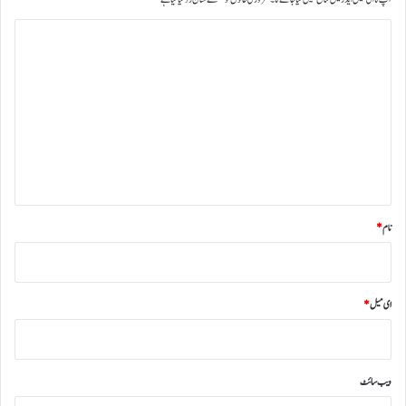
ت
ب
ص
ر
ہ
*
نام
*
ای میل
*
ویب‌ سائٹ