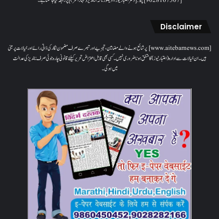
[9028167307]پتہ: [دفتر اعتبار نیوز، ، دیگلور ناکہ، ناندیڑ(مہاراشٹر) ] پر رابطہ کیا جاسکتا ہے۔
Disclaimer
[www.aitebarnews.com] پر شائع ہونے والے مضامین، تجزیے اور تبصرے صرف مضمون نگار کی ذاتی رائے اور خیالات پر مبنی
ہیں۔ ان خیالات سے ادارہ (اعتبار نیوز) کا متفق ہونا ضروری نہیں۔ کسی بھی قابل اعتراض تحریر کیلئے قانونی چارہ جوئی صرف ناندیڑ کی عدالت
میں ہوگی۔