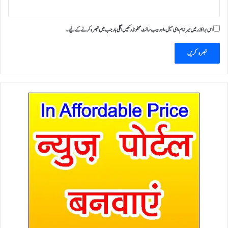
اس براؤزر میں میرا نام، ای میل، اور ویب سائٹ محفوظ رکھیں اگلی بار جب میں تبصرہ کرنے کےلیے۔