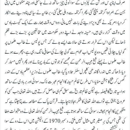
صرف اپنا پرس اور تن کے کپڑوں کے سوا کوئی چیز ساتھ نہ لے جا سکی اور چند منٹوں میں اپنی
بہن کے ہمراہ اگر تلہ پہنچ گئی، پھر اگر تلہ سے دہلی چلی گئی، برطانیہ نے سیاسی پناہ دینے سے انکار
کر دیا، امریکہ نے بھی ویزا دینے کی بات نہیں مانی، وہ اس وقت بھارت کے ایک گیسٹ ہاوس
میں وقت گزار رہی ہیں، حسینہ واجد نے اپنے دورِ حکومت میں مخالفین پر بڑے بڑے ظلم
ڈھائے لیکن اس کے فرار ہوتے ہی حالات ایسے بدلے کہ جس پولیس نے طالب علموں پر
گولیاں چلائی تھیں، وہ پولیس اب عوام سے گولی چلانے کی معافی مانگ رہی ہے، بپھرے ہوئے
طالب علموں نے پہلے شیخ مجیب الرحمن کے مجسمے کو جوتوں کے ہار پہنائے اور پھر انہیں مسمار کر
دیا، ڈھاکہ میں اندرا گاندھی کلچرل سنٹر جلا دیا گیا، طالب علموں نے وزیرِ اعظم ہاوس کے اندر
گھس کر فتح کا جشن منایا، اس طرح ظالم حسینہ کا انجام عبرت ناک رسوائی اور بربادی کے ساتھ
ہوا، یہ تاریخ کا فیصلہ ہے لیکن ظالم تاریخ سے سبق کم ہی حاصل کرتے ہیں،اللہ تعالی جب کسی کو
عروج بخشتا ہے تو اسے اللہ تعالی کا شکر بجا لانا چاہئے۔ قرآن پاک کے مطالعہ سے پتا چلتا ہے کہ
متکبرین کا انجام ہمیشہ رسوائی کے ساتھ ہوتا ہے۔شیخ مجیب الرحمن کو اللہ تعالی نے وہ مقبولت عطا
کی تھی جس کی برِ صغیر میں مثال نہیں ملتی۔ دسمبر1970 کے الیکشن میں اس نے دو کے سوا