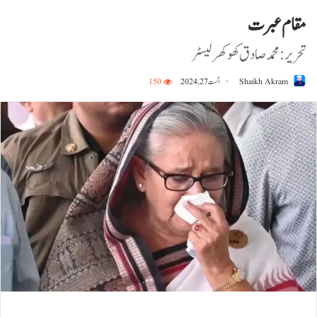
مقام عبرت
تحریر: محمد صادق کھوکھر لیسٹر
Shaikh Akram
اگست 27, 2024
150