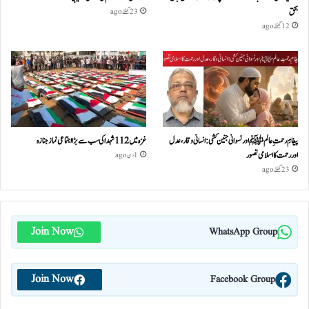
بحق
23 گھنٹے ago
12 گھنٹے ago
پیغامِ رحمتِ عالمﷺ اور نسوانی جنین کشی: انسانی وقار، عدل
غزہ میں 112 شہدا کی سب سے بڑا اجتماعی نماز جنازہ
اور رحمت کا اسلامی تصور
1 دن ago
23 گھنٹے ago
Join Now
WhatsApp Group
Join Now
Facebook Group