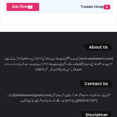
Join Now
Youtube Group
About Us
[www.aitebarnews.com] ایک جدید ڈیجیٹل نیوز پلیٹ فارم ہے۔ جو قارئین کو مستند خبریں اور مضامین فراہم کرنے کے لیے پُر
عزم ہے۔ ہمارا مقصدقارئین کو معیاری تخلیقات تک رسائی اور انہیں ایک ایسا پلیٹ فارم فراہم کرنا ہے جہاں وہ درست، غیر جانبدار اور ذمہ دارانہ
صحافت کا تجربہ کریں۔( تاریخ اشاعت : یکم؍ ستمبر 2023ء)
Contact Us
ہم آپ کی رائے، تجاویز اور سوالات کا خیرمقدم کرتے ہیں۔ ہم سےای میل: [aitebarnews@gmail.com]فون نمبر:
[9028167307]پتہ: [دفتر اعتبار نیوز، ، دیگلور ناکہ، ناندیڑ(مہاراشٹر) ] پر رابطہ کیا جاسکتا ہے۔
Disclaimer