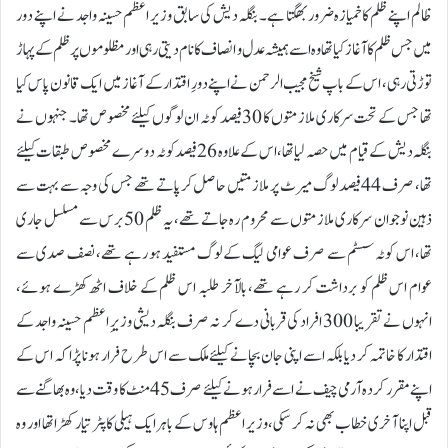
ظالم اپنے ظلم کا خمیازہ ضرور بھگتا ہے۔ بنگلہ دیش کی سابق وزیر اعظم حسینہ واجد نے اپنے دور
میں جس ظلم کا آغاز کیا تھا وہ اسے ہمیشہ عدل و انصاف کا نام دیتی رہی اور مظلوموں پر ظلم کے پہاڑ
توڑتی رہی، اس کے باپ شیخ مجیب الرحمن نے اپنے دورِ اقتدار کے آغاز میں ایک قانون پاس کیا
تھا جس کے تحت سرکاری ملازمتوں کا 30فیصد کوٹہ ان لوگوں کیلئے مخصوص تھا۔ جنہوں نے
بنگلہ دیش کے قیام میں حصہ لیا تھا، اس کے علاوہ 26فیصد کوٹہ دوسرے مخصوص طبقات کیلئے
تھا، صرف 44فیصد لوگ میرٹ پر ملازمتیں حاصل کر پاتے تھے جس کی وجہ سے بہت سے
ذہین نوجوان سرکاری ملازمتوں سے محروم رہ جاتے تھے، یہ ظلم 50برس سے مسلسل جاری
تھا، اس کوٹہ سسٹم سے صرف عوامی لیگ کے لوگ مستفید ہو رہے تھے، نصف صدی سے
عوام اس ظلم کو برداشت کر رہے تھے، بالآخر طلبہ اس ظلم کے خلاف اٹھ کھڑے ہوئے،
انہوں نے تقریبا 300 افراد کی قربانی دے کر نہ صرف بنگلہ دیشی وزیرِ اعظم حسینہ واجد کے
اقتدار کا خاتمہ کر دیا بلکہ اسے اپنی جان بچانے کیلئے ملک سے اس طرح فرار ہونا پڑا کہ اس کے
اپنے مقرر کردہ آرمی چیف نے اسے فرار ہونے کیلئے صرف 45منٹ کا وقت دیا ، وہ بھاگنے سے
قبل اپنا آخری خطاب بھی نہ کر سکی، وزیر اعظم ہاوس کے باہر ایک ہیلی کاپٹر تیار کھڑا تھا اور وہ