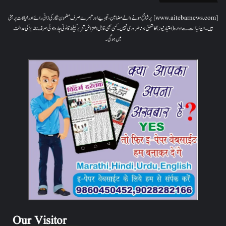
[www.aitebarnews.com] پر شائع ہونے والے مضامین، تجزیے اور تبصرے صرف مضمون نگار کی ذاتی رائے اور خیالات پر مبنی
ہیں۔ ان خیالات سے ادارہ (اعتبار نیوز) کا متفق ہونا ضروری نہیں۔ کسی بھی قابل اعتراض تحریر کیلئے قانونی چارہ جوئی صرف ناندیڑ کی عدالت
میں ہوگی۔
Our Visitor