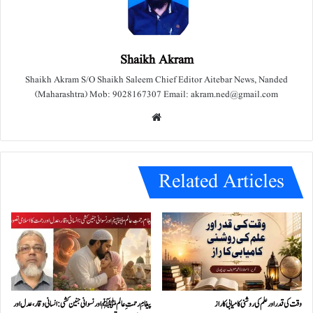
Shaikh Akram
Shaikh Akram S/O Shaikh Saleem Chief Editor Aitebar News, Nanded
(Maharashtra) Mob: 9028167307 Email: akram.ned@gmail.com
We
bsit
e
Related Articles
وقت کی قدر اور علم کی روشنی کامیابی کا راز
پیغامِ رحمتِ عالمﷺ اور نسوانی جنین کشی: انسانی وقار، عدل اور