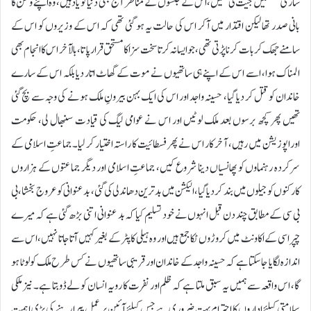
ساری نششتیں جیت لی تھیں، اس کے جلسوں کے مناظر آج بھی دنیا کو یاد ہیں، وہ اپنے وطن کا
بانی صدر تھا لیکن اقتدار میں آکر اس کی حالت یہ ہو گئی تھی کہ اس کے وزیروں کو اس کے
سامنے جھک کر بات کرنا پڑتی تھی، جو ایسا نہ کرتا سخت سزا کا مستحق قرار پاتا، بالآخر اس کا انجام بھی
المناک ہوا، اسے اس کے اپنے ہی ساتھیوں نے موت کے گھاٹ اتار دیا بلکہ اس کے سارے
خاندان کو قتل کر دیا گیا، حسینہ واجد اور اس کی ایک بہن بیرونِ ملک ہونے کی وجہ سے بچ گئی
تھیں پھر کچھ برسوں بعد ملک لوٹیں اور اس نے عوامی لیگ کی قیادت سنبھال لی، حکومت
اوراپوزیشن میں رہیں، آخر کار اس نے پھر فسطائیت کا راستہ اختیار کر لیا۔ جماعتِ اسلامی کے
سرکردہ رہنماوں کو پھانسیاں دینا شروع کیں، جماعتِ اسلامی اور دیگر جماعتوں کے ہزاروں
کارکنوں کو جیلوں میں بند کر دیا گیا، الیکشن میں بدترین دھاندلی کی گئی، بدعنوانی کو عروج بخشا، بی
بی سی کے مطابق چند دن قبل انہوں نے خود تسلیم کیا کہ بد عنوانی اتنی بڑھ گئی ہے کہ میرے
چپراسی کے اکاونٹ میں کروڑوں ٹکا جمع ہیں اور وہ ہیلی کاپٹر کے بغیر کہیں آتا جاتا نہیں، اس سے
اندازہ لگایا جاسکتا ہے کہ حسینہ واجد کے خاندان اور قریبی ساتھیوں نے کس طرح ملک کو لوٹا ہو
گا، اس واقعہ سے ہمیں یہ سبق ملتا ہے کہ ظلم اور نفرت کا رویہ انسان کو لے ڈوبتا ہے۔ نیز ملکی
سلامتی کیلئے اداروں کا احترام بہت ضروری ہے جس کیلئے آئین پر عمل پیرا رہنے کی بڑی اہمیت