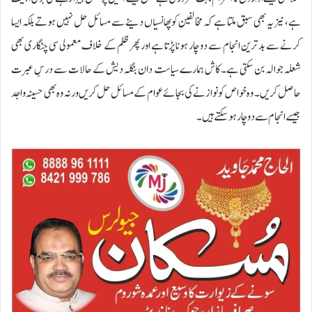
ہے، نیز یہ بھی سبق ملتا ہے کہ مخالفین کو پھانسیاں دینے سے مسائل حل نہیں ہوتے بلکہ ایسا
کرنے سے بد ترین انجام سے دو چار ہونا پڑتا ہے اور پھر ظلم کے خلاف معمولی سی چنگاری بھی
شعلہ جوالہ بن سکتی ہے۔ کاش ہمارے سیاست دان بنگلہ دیش کے حالات سے درسِ عبرت
حاصل کریں۔ وہ خواص کو نوازنے کی بجائے عوام کے مسائل حل کریں ورنہ وہ بھی حسینہ واجد
جیسے انجام سے دو چار ہو سکتے ہیں۔