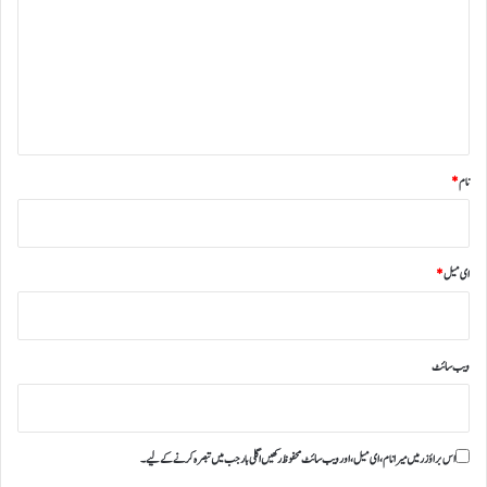
ص
ر
ہ
*
نام
*
ای میل
*
ویب‌ سائٹ
اس براؤزر میں میرا نام، ای میل، اور ویب سائٹ محفوظ رکھیں اگلی بار جب میں تبصرہ کرنے کےلیے۔