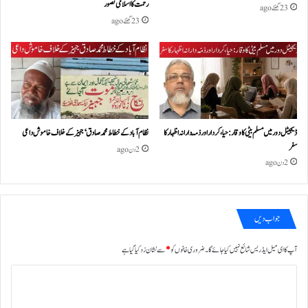
رحمت کا اسلامی تصور
23 گھنٹے ago
23 گھنٹے ago
ڈیجیٹل دور میں مسلم بیٹی کا وقار: حیا، کردار اور ذمّہ دارانہ اظہار کا
نظام آباد کے خطاط محمد صادق ‘جہیز کے خلاف خاموش داعی
سفر
2 دن ago
2 دن ago
جواب دیں
آپ کا ای میل ایڈریس شائع نہیں کیا جائے گا۔
ضروری خانوں کو
*
سے نشان زد کیا گیا ہے
ت
ب