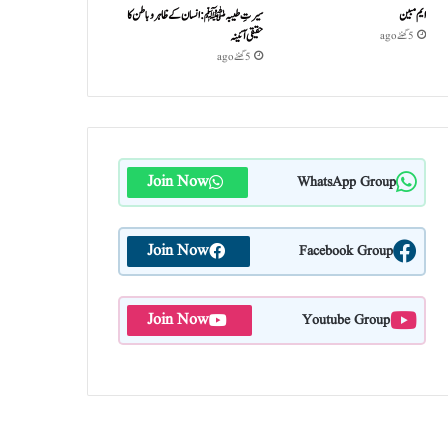
ایم مبین
سیرتِ طیبہﷺ: انسان کے ظاہر و باطن کا
حقیقی آئینہ
5 گھنٹے ago
5 گھنٹے ago
Join Now
WhatsApp Group
Join Now
Facebook Group
Join Now
Youtube Group