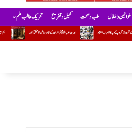
خواتین و اطفال
طب و صحت
کھیل و تفریح
تحریک طالب علم
یرتِ طیبہﷺ: انسان کے ظاہر و باطن کا حقیقی آئینہ
ایم مبین
جو کام وہ کریں تو مشکل اور دوسرا کریں تو آسان !