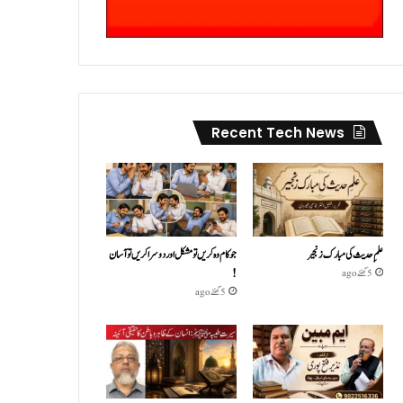
Recent Tech News
علمِ حدیث کی مبارک زنجیر
جو کام وہ کریں تو مشکل اور دوسرا کریں تو آسان
!
5 گھنٹے ago
5 گھنٹے ago