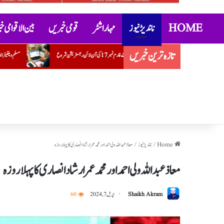
HOME
ناندیڑ نیوز
مہاراشٹر
قومی خبریں
بین الاقوامی 
تازہ ترین خبریں
مسلم ویلفیئر ایسوسی ایشن کے ضلع یوتھ صدر کے عہدے پر ضرار احمد قریشی کی تق
Home
/
ناندیڑ نیوز
/
معاذ عبداللہ ولی احمد اور محمد عمر ارشاد انصاری کا پہلا روزہ
معاذ عبداللہ ولی احمد اور محمد عمر ارشاد انصاری کا پہلا روزہ
Shaikh Akram
اپریل 7, 2024
60