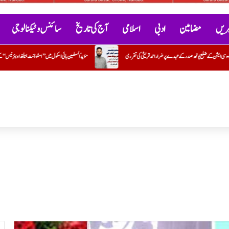
خبریں
مضامین
ادبی
اسلامی
آج کی تاریخ
سائنس و ٹیکنالوجی
رری
مؤیدُ المسلمین ہائی اسکول میں ’’اسٹوڈنٹ ہیلتھ اویئرنیس‘‘ کے تحت بلڈ گروپ کیمپ کا کامیاب انعقاد
س