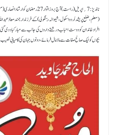
ناندیڑ:7؍اپریل(راست) آج بروز اتوار27
(معلم، ضلع پریشد اُردو اسکول، شيوالہ، ہنگولی) کے فرزند ارجمند معاذ عبدال
افراد خاندان کو دوست احباب و رشتےداروں کی جانب سے مبارکباد دی گئی اور د
بچوں کو نیک صالح صفات سے مالامال فرمائے ، دونوں جہان کی کامیابی نصیب 