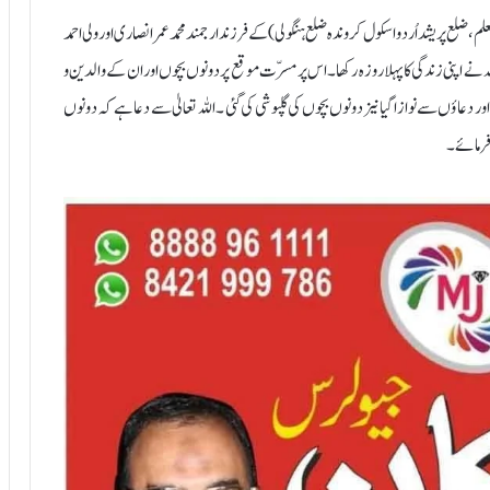
 رمضان کو ارشاد انصاری (معلم، ضلع پریشد اُردو اسکول کروندہ ضلع ہنگولی) کے فرزند ارجمند محمد عمر انصاری اور ولی احمد
لہ نے اپنی زندگی کا پہلا روزہ رکھا۔ اس پر مسرّت موقع پر دونوں بچوں اور ان کے والدین و
عاؤں سے نوازا گیا نیز دونوں بچوں کی گلپوشی کی گئی ۔ اللہ تعالیٰ سے دعا ہے کہ دونوں
فرمائے ۔