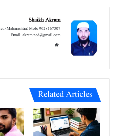
Shaikh Akram
nded (Maharashtra) Mob: 9028167307
Email: akram.ned@gmail.com
We
bsit
e
Related Articles