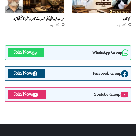
ایم مبین
سیرتِ طیبہﷺ: انسان کے ظاہر و باطن کا حقیقی آئینہ
3 گھنٹے ago
3 گھنٹے ago
Join Now
WhatsApp Group
Join Now
Facebook Group
Join Now
Youtube Group