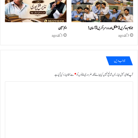
جو کام وہ کریں تو مشکل اور دوسرا کریں تو آسان !
ایم مبین
3 گھنٹے ago
3 گھنٹے ago
جواب دیں
آپ کا ای میل ایڈریس شائع نہیں کیا جائے گا۔
ضروری خانوں کو
*
سے نشان زد کیا گیا ہے
ت
ب
ص
ر
ہ
*