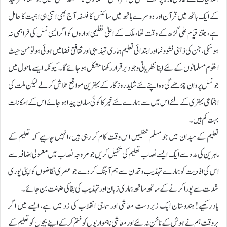
کے ایک ہاتھ میں قرآن اور دوسرے ہاتھ میں سائنس کا فلسفہ آج بھی اتنی ہی اہمیت کا حامل
ہے، جتنا قیام علی گڑھ کے وقت تھا، ملک کے اعلیٰ تعلیمی اداروں کو اگر ایسی نسل کی فراہمی نہ
ہوسکی، جن کی ذہنی نشو و نما اور ابتدائی تعلیم ہماری تہذیبی اور ثقافتی فضا میں ہوئی ہو تو من حیث
القوم مسلمانوں کے لئے اپنا نظریاتی وجود برقرار رکھنا مشکل ہوجائے گا۔ کیونکہ ایسے ماحول میں
جو نسل پروان چڑھے گی وہ اپنے لئے شاید روزگار کے بہترین مواقع تلاش کرلے لیکن ملت کی
اجتماعی بہتری کے لئے اس میں سے ہمارے لئے خیر کا کوئی سامان پیدا ہوجائے اس کے امکانات
بہت کم ہیں۔
تعلیم کے میدان میں جو مسلم تنظیمیں اس وقت کام کر رہی ہیں، انہیں چاہیے کہ تعلیم کے
ماہرین کی مدد سے ایک ایسے نصاب تعلیم کی تکمیل کریں جو مروجہ نصاب میں معمولی اضافہ سے
اس کی افادیت کو ہمارے تہذیب و تمدن سے ہم آہنگ کر دے جو عصری تقاضوں کو اپنی پوری
شدت سے پورا کرنے کے ساتھ ساتھ ہماری زبان اور تہذیب کی بقا کی ضمانت بن جائے۔
یاد رکھیے! ہندوستان ایک زبردست معاشی اور سماجی انقلاب کی زد میں ہے، ایسے میں اگر
بروقت ہم نے ہوش کے ناخن نہ لئے اور معاشی ناہمواریوں کو ختم کرکے اپنے بچوں کو تعلیم کے