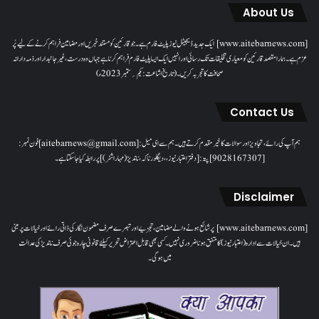
About Us
[www.aitebarnews.com] ایک جدید ڈیجیٹل نیوز پلیٹ فارم ہے۔ جو قارئین کو مستند خبریں اور مضامین فراہم کرنے کے لیے پُر
عزم ہے۔ ہمارا مقصدقارئین کو معیاری تخلیقات تک رسائی اور انہیں ایک ایسا پلیٹ فارم فراہم کرنا ہے جہاں وہ درست، غیر جانبدار اور ذمہ دارانہ
صحافت کا تجربہ کریں۔( تاریخ اشاعت : یکم؍ ستمبر 2023ء)
Contact Us
ہم آپ کی رائے، تجاویز اور سوالات کا خیرمقدم کرتے ہیں۔ ہم سےای میل: [aitebarnews@gmail.com]فون نمبر:
[9028167307]پتہ: [دفتر اعتبار نیوز، ، دیگلور ناکہ، ناندیڑ(مہاراشٹر) ] پر رابطہ کیا جاسکتا ہے۔
Disclaimer
[www.aitebarnews.com] پر شائع ہونے والے مضامین، تجزیے اور تبصرے صرف مضمون نگار کی ذاتی رائے اور خیالات پر مبنی
ہیں۔ ان خیالات سے ادارہ (اعتبار نیوز) کا متفق ہونا ضروری نہیں۔ کسی بھی قابل اعتراض تحریر کیلئے قانونی چارہ جوئی صرف ناندیڑ کی عدالت
میں ہوگی۔