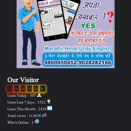
Our Visitor
1
0
6
1
0
2
Users Today : 307
Users Last 7 days : 3352
Users This Month : 2438
Total views : 313838
Who's Online : 3