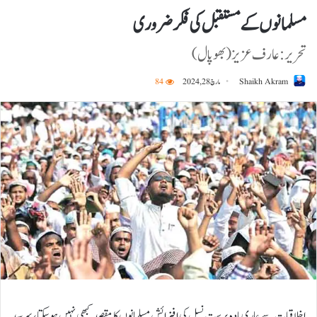
مسلمانوں کے مستقبل کی فکر ضروری
تحریر:عارف عزیز (بھوپال)
Shaikh Akram
مارچ 28, 2024
84
اخلاقیات سے عاری مادہ پرست نسل کی افزائش مسلمانوں کا مقصد کبھی نہیں ہوسکتا، سرسید