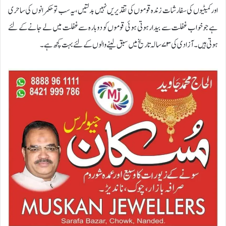
اور کمیٹیوں کی سفارشات زندہ قوموں کی تقدیریں نہیں بدلتیں، یہ سب تو حکمرانوں کی ساحری
ہے جو خواب غفلت سے بیدار ہوتی ہوئی قوموں کو دوبارہ سے غفلت میں لے جانے کے لئے
ہوتی ہیں۔ آزادی کی ۷۳ سالہ تاریخ میں سبق لینے والوں کے لئے بہت کچھ ہے۔