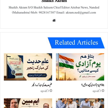
Shaikh Akram
Shaikh Akram S/O Shaikh Saleem Chief Editor Aitebar News, Nanded
(Maharashtra) Mob: 9028167307 Email: akram.ned@gmail.com
We
bsit
e
Related Articles
بتاؤ ہم یوم آزادی کیسے منائیں؟
علمِ حدیث کی مبارک زنجیر
3 گھنٹے ago
3 گھنٹے ago