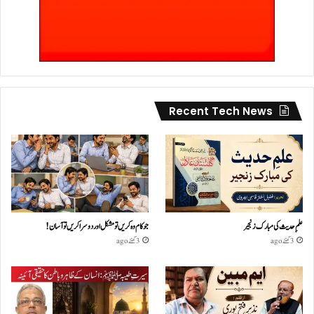
Recent Tech News
علمِ حدیث کی مبارک زنجیر
جو کام وہ کریں تو مشکل اور دوسرا کریں تو آسان !
3 گھنٹے ago
3 گھنٹے ago