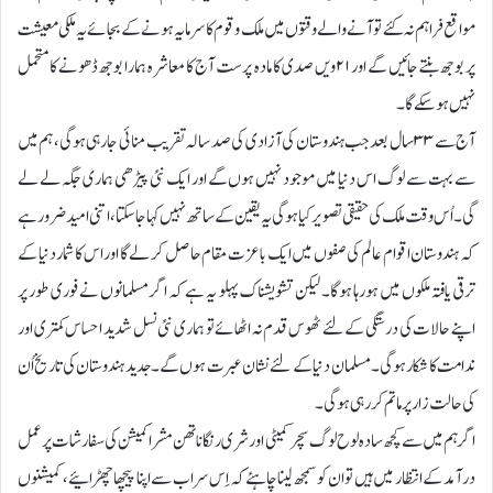
مواقع فراہم نہ کئے تو آنے والے وقتوں میں ملک و قوم کا سرمایہ ہونے کے بجائے یہ ملکی معیشت
پر بوجھ بنتے جائیں گے اور ۲۱ویں صدی کا مادہ پرست آج کا معاشرہ ہمارا بوجھ ڈھونے کا متحمل
نہیں ہوسکے گا۔
آج سے ۳۳ سال بعد جب ہندوستان کی آزادی کی صد سالہ تقریب منائی جارہی ہوگی، ہم میں
سے بہت سے لوگ اس دنیا میں موجود نہیں ہوں گے اور ایک نئی پیڑھی ہماری جگہ لے لے
گی۔ اُس وقت ملک کی حقیقی تصویر کیا ہوگی یہ یقین کے ساتھ نہیں کہا جاسکتا، اتنی امید ضرور ہے
کہ ہندوستان اقوام عالم کی صفوں میں ایک باعزت مقام حاصل کر لے گا اور اس کا شمار دنیا کے
ترقی یافتہ ملکوں میں ہورہا ہوگا۔ لیکن تشویشناک پہلو یہ ہے کہ اگر مسلمانوں نے فوری طور پر
اپنے حالات کی درستگی کے لئے ٹھوس قدم نہ اٹھائے تو ہماری نئی نسل شدید احساس کمتری اور
ندامت کا شکار ہوگی۔ مسلمان دنیا کے لئے نشان عبرت ہوں گے۔ جدید ہندوستان کی تاریخ اُن
کی حالت زار پر ماتم کر رہی ہوگی۔
اگر ہم میں سے کچھ سادہ لوح لوگ سچر کمیٹی اور شری رنگاناتھن مشرا کمیشن کی سفارشات پر عمل
درآمد کے انتظار میں ہیں تو ان کو سمجھ لینا چاہئے کہ اِس سراب سے اپنا پیچھا چھڑائیے، کمیشنوں