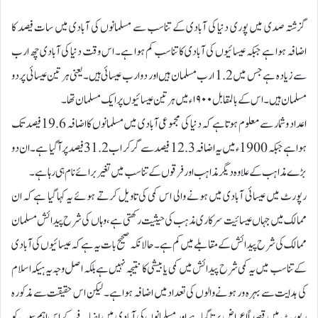
گزشتہ صدی میں پوری دنیا کی آبادی کے تناسب سے مسلمانوں کی آبادی میں سات فیصد کا
اضافہ ہوا ہے جبکہ عیسائیوں کی آبادی کا تناسب کم ہوا ہے۔ اس وقت دنیا کی آبادی چھ ارب
سے زیادہ ہے جس میں 1.2 ارب مسلمان ہیں اور دو ارب عیسائی ہیں۔ یعنی ہر تین عیسائی پر دو
مسلمان ہیں۔ اس کے بالمقابل ۱۹۰۰ء میں ہر تین عیسائیوں پر ایک مسلمان تھا۔
اعداد و شمار سے معلوم ہوتا ہے کہ دنیا کی مجموعی آبادی میں مسلمانوں کا اضافہ 19.6 فیصد تک
ہوا ہے جبکہ 1900ء میں یہ اضافہ 12.3 فیصد سے گر کر اب 31.2 فیصد پر آگیا ہے۔ ان دو
بڑے مذاہب کے علاوہ دیگر مذاہب اور فرقوں کے تناسب میں تغیر برائے نام ہی رہا ہے۔
رپورٹ میں عیسائی آبادی میں ہونے والی اس کمی کی تاویل کرتے ہوئے یہ کہا گیا ہے کہ ان
ممالک میں جہاں عیسائیت سرکاری مذہب کی حیثیت رکھتی ہے، وہاں کی شرح پیدائش مسلمان
ممالک کی شرح پیدائش کے مقابلے میں کم ہے۔ حالانکہ صحیح بات یہ ہے کہ عیسائیوں کی آبادی
کے تناسب میں یہ کمی شرح پیدائش میں کمی یا بیشی کا نتیجہ نہیں ہے بلکہ اصل وجہ یہ ہیکہ اسلام
کی ہدایت سے بہرہ ور ہونے والوں کی تعداد میں اضافہ ہوا ہے۔ لیکن اس حقیقت سے مذکورہ
رپورٹ میں قصداً اعراض برتا گیا ہے اور مسلمانوں کی آبادی میں اضافے کے اس اہم سبب کو