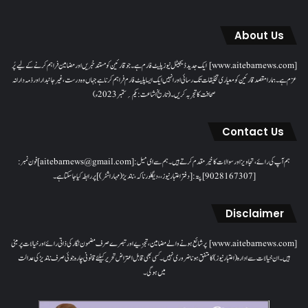
About Us
[www.aitebarnews.com] ایک جدید ڈیجیٹل نیوز پلیٹ فارم ہے۔ جو قارئین کو مستند خبریں اور مضامین فراہم کرنے کے لیے پُر
عزم ہے۔ ہمارا مقصدقارئین کو معیاری تخلیقات تک رسائی اور انہیں ایک ایسا پلیٹ فارم فراہم کرنا ہے جہاں وہ درست، غیر جانبدار اور ذمہ دارانہ
صحافت کا تجربہ کریں۔( تاریخ اشاعت : یکم؍ ستمبر 2023ء)
Contact Us
ہم آپ کی رائے، تجاویز اور سوالات کا خیرمقدم کرتے ہیں۔ ہم سےای میل: [aitebarnews@gmail.com]فون نمبر:
[9028167307]پتہ: [دفتر اعتبار نیوز، ، دیگلور ناکہ، ناندیڑ(مہاراشٹر) ] پر رابطہ کیا جاسکتا ہے۔
Disclaimer
[www.aitebarnews.com] پر شائع ہونے والے مضامین، تجزیے اور تبصرے صرف مضمون نگار کی ذاتی رائے اور خیالات پر مبنی
ہیں۔ ان خیالات سے ادارہ (اعتبار نیوز) کا متفق ہونا ضروری نہیں۔ کسی بھی قابل اعتراض تحریر کیلئے قانونی چارہ جوئی صرف ناندیڑ کی عدالت
میں ہوگی۔