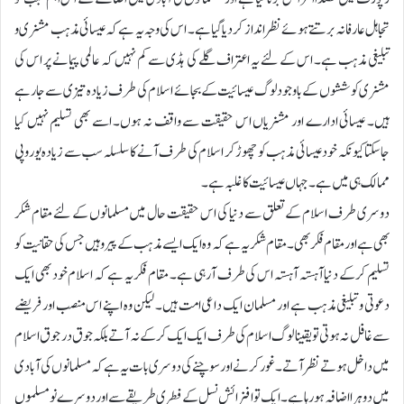
تجاہل عارفانہ برتتے ہوئے نظر انداز کر دیا گیا ہے۔ اس کی وجہ یہ ہے کہ عیسائی مذہب مشنری و
تبلیغی مذہب ہے۔ اس کے لئے یہ اعتراف گلے کی ہڈی سے کم نہیں کہ عالمی پیمانے پر اس کی
مشنری کوششوں کے باوجود لوگ عیسائیت کے بجائے اسلام کی طرف زیادہ تیزی سے جارہے
ہیں۔ عیسائی ادارے اور مشنریاں اس حقیقت سے واقف نہ ہوں۔ اسے بھی تسلیم نہیں کیا
جاسکتا کیونکہ خود عیسائی مذہب کو چھوڑ کر اسلام کی طرف آنے کا سلسلہ سب سے زیادہ یوروپی
ممالک ہی میں ہے۔ جہاں عیسائیت کا غلبہ ہے۔
دوسری طرف اسلام کے تعلق سے دنیا کی اس حقیقت حال میں مسلمانوں کے لئے مقام شکر
بھی ہے اور مقام فکر بھی۔ مقام شکر یہ ہے کہ وہ ایک ایسے مذہب کے پیرو ہیں جس کی حقانیت کو
تسلیم کرکے دنیا آہستہ آہستہ اس کی طرف آرہی ہے۔ مقام فکر یہ ہے کہ اسلام خود بھی ایک
دعوتی و تبلیغی مذہب ہے اور مسلمان ایک داعی امت ہیں۔ لیکن وہ اپنے اس منصب اور فریضے
سے غافل نہ ہوتی تو یقینا لوگ اسلام کی طرف ایک ایک کرکے نہ آتے بلکہ جوق در جوق اسلام
میں داخل ہوتے نظر آتے۔ غور کرنے اور سوچنے کی دوسری بات یہ ہے کہ مسلمانوں کی آبادی
میں دوہرا اضافہ ہورہا ہے۔ ایک تو افزائش نسل کے فطری طریقے سے اور دوسرے نو مسلموں