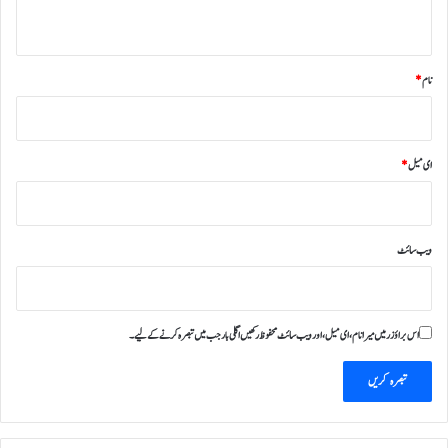
*
نام
*
ای میل
*
ویب‌ سائٹ
اس براؤزر میں میرا نام، ای میل، اور ویب سائٹ محفوظ رکھیں اگلی بار جب میں تبصرہ کرنے کےلیے۔