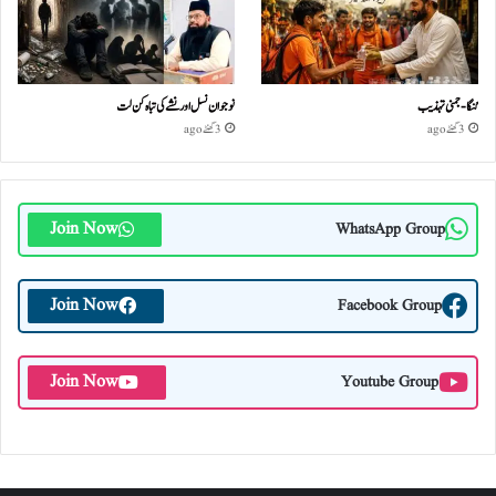
گنگا-جمنی تہذیب
نوجوان نسل اور نشے کی تباہ کن لت
3 گھنٹے ago
3 گھنٹے ago
Join Now
WhatsApp Group
Join Now
Facebook Group
Join Now
Youtube Group