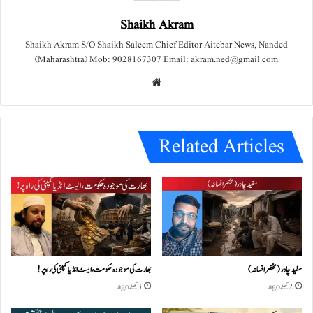
Shaikh Akram
Shaikh Akram S/O Shaikh Saleem Chief Editor Aitebar News, Nanded
(Maharashtra) Mob: 9028167307 Email: akram.ned@gmail.com
We
bsit
e
Related Articles
سفید چادر( مختصر افسانہ)
بھارت کی موجودہ حکومت،ایسٹ انڈیا کمپنی کی راہ پر!
2 گھنٹے ago
3 گھنٹے ago