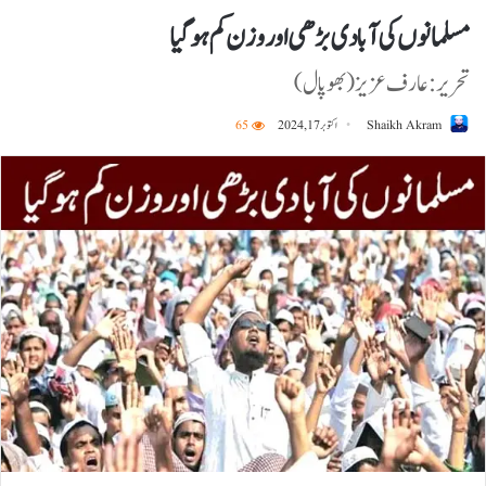
مسلمانوں کی آبادی بڑھی اور وزن کم ہوگیا
تحریر: عارف عزیز (بھوپال)
Shaikh Akram
اکتوبر 17, 2024
65