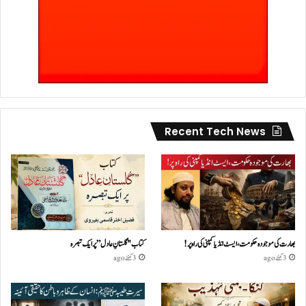
Recent Tech News
بھارت کی موجودہ حکومت،ایسٹ انڈیا کمپنی کی راہ پر!
کتاب "گلستانِ عادل” پر ایک تبصرہ
3 گھنٹے ago
3 گھنٹے ago