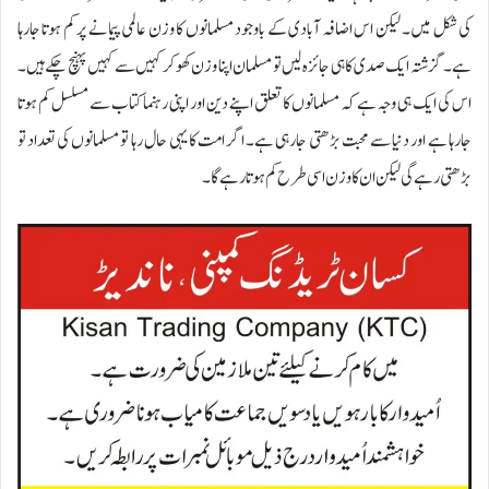
کی شکل میں۔ لیکن اس اضافہ آبادی کے باوجود مسلمانوں کا وزن عالمی پیمانے پر کم ہوتا جارہا
ہے۔ گزشتہ ایک صدی کا ہی جائزہ لیں تو مسلمان اپنا وزن کھو کر کہیں سے کہیں پہنچ چکے ہیں۔
اس کی ایک ہی وجہ ہے کہ مسلمانوں کا تعلق اپنے دین اور اپنی رہنما کتاب سے مسلسل کم ہوتا
جارہا ہے اور دنیا سے محبت بڑھتی جارہی ہے۔ اگر امت کا یہی حال رہا تو مسلمانوں کی تعداد تو
بڑھتی رہے گی لیکن ان کا وزن اسی طرح کم ہوتا رہے گا۔