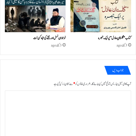
کتاب "گلستانِ عادل” پر ایک تبصرہ
نوجوان نسل اور نشے کی تباہ کن لت
3 گھنٹے ago
3 گھنٹے ago
جواب دیں
آپ کا ای میل ایڈریس شائع نہیں کیا جائے گا۔
ضروری خانوں کو
*
سے نشان زد کیا گیا ہے
ت
ب
ص
ر
ہ