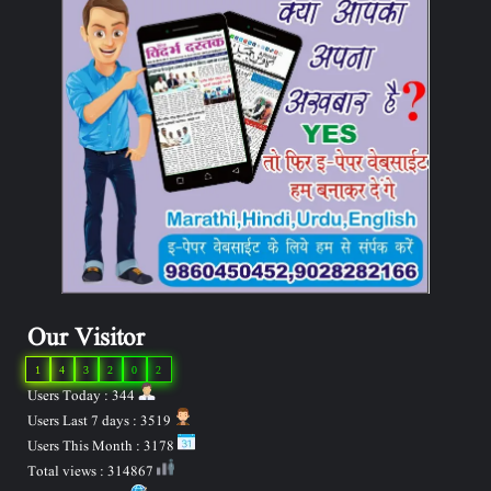
Our Visitor
1
4
3
2
0
2
Users Today : 344
Users Last 7 days : 3519
Users This Month : 3178
Total views : 314867