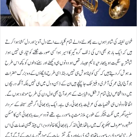
فنون لطیفہ کی شاہراہوں سے پھوٹنے والے تمام گلیارے اتنے دل آویز اور دل کشا ہوا کرتے
ہیں کہ ایک بار جو بھی اس کی زلف گرہ گیر کا اسیر ہوا کسی صورت نکلنے کو تیار ہی نہیں ہوا.
شاشتریہ سنگیت ہو یا بھارتیہ ناٹیم جیسا رقص ہو دونوں ہی دیکھنے اور سننے والوں کو کچھ اس طرح
مدہوش کردیتے ہیں کہ کسی کو اپنا ہوش ہی نہیں رہتا. اسی طرح مالیگاؤں کے وہ بزرگ حضرات
جو آج اپنی عمر کی آخری دہلیز تک جا پہنچے ہیں ان کے ذہن و دل میں ہی نہیں بلکہ آنکھ دریچوں
میں دو اشخاص اپنی تمام تر شکل و شباہت کے ہمراہ آج بھی اول دن کی طرح موجود ہوں گے.
اتفاقاً دونوں ہی شخصیات کی عرفیت بابو بھائی رہی ہے. ایک بابو بھائی اگر شبیر سیٹھ کے سردار
سنیما گھر میں ٹکٹ چیکر کے طور پر ملازمت پر مامور رہے تھے تو دوسرے بابو بھائی جن کا مسکن
مشہور و معروف بھکو چوک میں رہا تھا. ثانی الذکر بابو بھائی کا خانوادہ براس بینڈ جیسی خدمات کی اس
طرح انجام دہی پر مامور رہا تھا جو شادی بیاہ اور دیگر تقریبات کے مواقع پر بارات کے آگے آگے