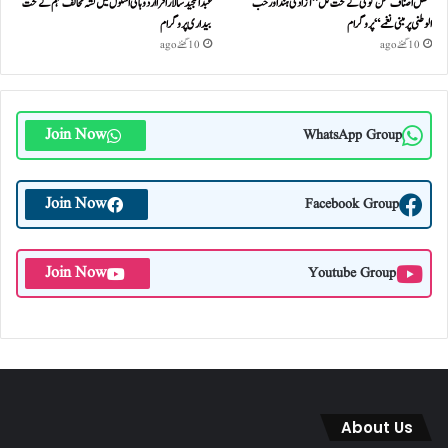
محفل اصناف سخن گوئی کے تحت کل ”آزادئ ہند اور حب
عبدالمجید سالار اقرا اردو ہائی اسکول میں نشہ مخالف مہم کے تحت
الوطنی پر مبنی نغمے“پروگرام
بیداری پروگرام
10 گھنٹے ago
10 گھنٹے ago
Join Now
WhatsApp Group
Join Now
Facebook Group
Join Now
Youtube Group
About Us