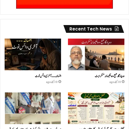
Recent Tech News
وہ یادگار صبح، وہ حکیمانہ مسکراہٹ
افسانہ۔۔۔آخری وائس نوٹ
10 گھنٹے ago
10 گھنٹے ago