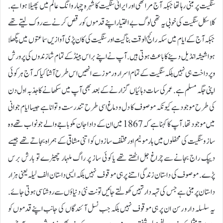
سنگیت پر مبنی رہا تھا جبکہ آج مراٹھی اور ایرانی سنگیت کا شہرہ چہار وانگ عالم میں پھیلا ہوا ہے.
کلاسکل سنگیت کی خوبی یہ تھی لوگ بے اختیار اپنے قدموں کو رقص کرنے سے روک لیتے تھے
جبکہ آج کے ایام میں سکہ رائج الوقت بنا گیت اور سنگیت کی کان پڑی آوازیں سماعتوں میں پگھلا
ہوا شیشہ انڈیل دینے کا باعث ہوتی ہیں. آپ نے اپنے براس بینڈ کے تمام شازندوں کی پرورش
و پرداخت ہی نہیں بلکہ سنگیت کے تمام اسرار و رموز سے انھیں اس طرح آشنا کیا کہ آج ہر کوئی
اپنی جگہ مسلم ہے. عمر کی سات دہائیاں گزارنے کے بعد بھی آپ میں سکھانے کا جذبہ اول دن
کی طرح موجود ہے کیونکہ موصوف کا دل و دماغ اسی طرح تندرست و توانا ہے جیسا ایام جوانی
میں موجود تھا. آپ کا کہنا ہے کہ 1867 میں ان کے دادا جان مکو باجے والے جو نواب تھے وہ
ساز و سنگیت کی محفلوں میں ہارمونیم اور مختلف سازوں کو اتنی مشاقی کے ہمراہ بجاتے تھے جیسے
دیپک راج بجانے سے چراغ جل اٹھتے تھے یا کوئی ساز پر راگ ملہار چھیڑے تو بارش برس
پڑے. موصوف کی داستان زندگی اتنے پر ہی موقوف نہیں بلکہ ایسی داستان الف لیلہ یعنی ہزار
داستان پر مبنی ہے جس کی تہہ دار تہیں کھولتے جائیں تو نت نئی دنیاؤں سے روشناسی ہوتی جائے.
یہ سلسلہ دار و رسن ان پر ہی موقوف نہیں بلکہ جب نسل آئندگاں کی جانب اپنے قدموں کو