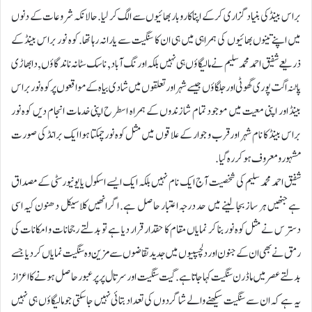
براس بینڈ کی بنیاد گزاری کر کے اپنا کاروبار بھائیوں سے الگ کر لیا. حالانکہ شروعات کے دنوں
میں اپنے تینوں بھائیوں کی ہمراہی میں ہی ان کا سنگیت سے یارانہ رہا تھا. کوہ نور براس بینڈ کے
ذریعے شفیق احمد محمد سلیم نے مالیگاؤں ہی نہیں بلکہ اورنگ آباد, ناسک سٹانہ ناند گاؤں, دابھاڑی
پاٹنہ اگت پوری گھوٹی اور جلگاؤں جیسے شہر اور تعلقوں میں شادی بیاہ کے مواقعوں پر کوہ نور براس
بینڈ اور اپنی معیت میں موجود تمام شازندوں کے ہمراہ اسطرح اپنی خدمات انجام دیں کوہ نور
براس بینڈ کا نام شہر اور قرب و جوار کے علاقوں میں مثل کوہ نور چمکتا ہوا ایک برانڈ کی صورت
مشہور و معروف ہو کر رہ گیا.
شفیق احمد محمد سلیم کی شخصیت آج ایک نام نہیں بلکہ ایک ایسے اسکول یا یونیورسٹی کے مصداق
ہے جنھیں ہر ساز بجا لینے میں حد درجہ اعتبار حاصل ہے. اگر انھیں کلاسیکل دھنون کیہ اسی
دسترس نے مثل کوہ نور بنا کر نمایاں مقام کا حقدار قرار دیا ہے تو بدلتے رجحانات و امکانات کی
رمق نے بھی ان کے جنون اور دلچسپیوں میں جدید تقاضوں سے مزین وہ سنگیت نمایاں کردیا جسے
بدلتے عصر میں ماڈرن سنگیت کہا جاتا ہے. گیت سنگیت اور سر تال پر پر عبور حاصل ہونے کا اعزاز
یہ ہے کہ ان سے سنگیت سیکھنے والے شاگردوں کی تعداد بتائی نہیں جا سکتی جو مالیگاؤں ہی نہیں