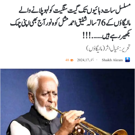
مسلسل سات دہائیوں تک گیت سنگیت کو لہو پلانے والے
مالیگاؤں کے 76 سالہ شفیق احمد مثل کوہ نور آج بھی اپنی چمک
بکھیر رہے ہیں…….!!!
تحریر :خیال اثر (مالیگاؤں)
Shaikh Akram
اکتوبر 17, 2024
48