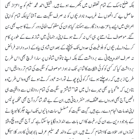
بلکہ ضلع ناسک کے تمام تعلقوں میں بکھرے ہوئے ہیں. شفیق احمد محمد سلیم کو یہ اعزاز بھی
حاصل یے کہ انھوں نے غریب و نادار بچوں کو نہ صرف سنگیت سے آشنا کیا بلکہ تمام کو اپنی
ہمراہی میں ایسے با عزت روزگار سے ہمکنار کیا جو ان کی مفلوک الحالی دور کرنے کا سبب بھی بن
گئے. موصوف نے اتنے پر ہی بس نہ کرتے ہوئے اپنی رہنمائی میں شازندے کے طور پر کام
کرنےوالے, بچوں کو بلوغیت کی حدوں تک پہنچنے کے بعد ان شادی بیاہ کے ذمہ دارانہ فرائض
نہ صرف خندہ پیشانی سے برداشت کئے بلکہ اپنے ناتواں شانوں پر سارا خرچ بھی اس طرح
برداشت کیا کہ کسی کو کوئی شکایت کا شائبہ تک نہ ہوا. موصوف کو سنگیت کی تمام تر روایتیں اس
طرح ازبر ہیں کہ راہ چلتے ہوئے اگر کوئی پوچھ لے تو راستہ عبور کرتے ہوئے بھی وہ اس طرح وہ
بتا دیں کہ "گویا یہ بھی میرے دل میں تھا” شاشتریہ سنگیت کی تمام روایتوں سے واقفیت ہی
انھیں آج بھی اوروں سے مختلف اور منفرد بناتی ہیں. ان کے بے شمار شاگرد آج بھی محکمہ پولیس
اپنی خدمات انجام دے رہے ہیں . گیت سنگیت کو مسلسل سات دہائیوں تک اپنے جگر کا لہو پلانے
کے باوجود دین سے ان کی رغبت کا اس بات سے اندازہ لگایا جا سکتا ہے کہ آج بھی وہ پنج وقتہ
نمازوں اور تلاوت کا اہتمام کرتے ہیں. ان کے والد محمد سلیم عرف بابو بھائی کا دور کلاسیکل