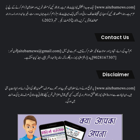
[www.aitebarnews.com] ایک جدید ڈیجیٹل نیوز پلیٹ فارم ہے۔ جو قارئین کو مستند خبریں اور مضامین فراہم کرنے کے لیے پُر
عزم ہے۔ ہمارا مقصدقارئین کو معیاری تخلیقات تک رسائی اور انہیں ایک ایسا پلیٹ فارم فراہم کرنا ہے جہاں وہ درست، غیر جانبدار اور ذمہ دارانہ
صحافت کا تجربہ کریں۔( تاریخ اشاعت : یکم؍ ستمبر 2023ء)
Contact Us
ہم آپ کی رائے، تجاویز اور سوالات کا خیرمقدم کرتے ہیں۔ ہم سےای میل: [aitebarnews@gmail.com]فون نمبر:
[9028167307]پتہ: [دفتر اعتبار نیوز، ، دیگلور ناکہ، ناندیڑ(مہاراشٹر) ] پر رابطہ کیا جاسکتا ہے۔
Disclaimer
[www.aitebarnews.com] پر شائع ہونے والے مضامین، تجزیے اور تبصرے صرف مضمون نگار کی ذاتی رائے اور خیالات پر مبنی
ہیں۔ ان خیالات سے ادارہ (اعتبار نیوز) کا متفق ہونا ضروری نہیں۔ کسی بھی قابل اعتراض تحریر کیلئے قانونی چارہ جوئی صرف ناندیڑ کی عدالت
میں ہوگی۔