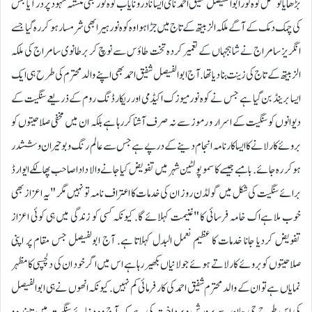
بڑھایا تو مثل کوہ نور ابوالفیصل شفیق احمد نامی ایسا نادر و نایاب کوہ نور بھی منشہہ شہود پر در آیا جس
کی چمک دمک کے آگے ملکہ الزبیتھ کے تاج میں جڑا ہوا وہ کوہ نور ہیرا بھی شرمسار ہو کر رہ گیا جسے
انگریز سامراج نے شاہجہاں کے تعمیر کردہ تخت طاؤس سے نوچ کر برطانوی سامراج کی ملکہ
الزبیتھ کے تاج کی زینت بنا دیا تھا. آج ابوالفیصل شفیق احمد بھی اپنے والد محترم کی طرح ہی ایک
ایسا برینڈ بن گیا ہے جس نے کوہ نور میوزک اکیڈمی اور ریکارڈنگ روم کے ذریعے سنگیت کے
دیوانوں کو سنگیت کے اسرار و رموز سے نہ صرف آشنا کررہا ہے بلکہ ان میں مخفی صلاحیتوں کو
بروئے کار لانے کا ایسا کارنامہ انجام دینے کے در پے ہے جس سے عالم رنگ و بو حیران و ششدر
ہو کر رہ جائے. بامبے جیسے کاسمو پولٹین شہر میں تفویض کیا جانے والا دادا صاحب پھالکے ایوارڈ
برائے سنگیت کی شکل میں گولڈن روز ان کی خدمات کا اعتراف نامہ تو نہیں مگر "یہ اعزاز بھی
خوب ملا ہےاک خامہ فرسائی کا "غنیمت کہلائے گا. کیونکہ کسی کو زندگی میں ہی کوئی اعزاز
تفویض کردیا جانا خدمات کا عظیم نعمل البدل کہلاتا ہے. آج ابولفیصل جس مقام پر اپنی
صلاحیتوں کو بروئے کار لاتے ہوئے جولانیاں بکھیر رہا ہے اس میں اگر خود ان کی دلچسپی کا مظہر
نمایاں ہے تو ان کے والد محترم شفیق احمد کی کار فرمائی کم نہیں. کیونکہ انھوں نے ہی ابوالفیصل
کی اس طرح جی جان سے پرورش و پرداخت کی ہے کہ آج وہ دنیائے سنگیت میں تابندہ و