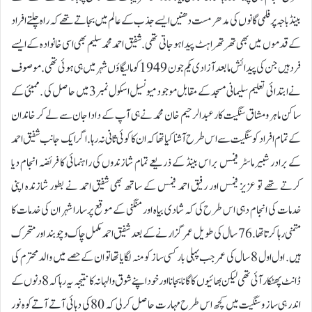
بینڈ باجہ پر فلمی گانوں کی مدھر مست دھنیں ایسے جذب کے عالم میں بجاتے تھے کہ راہ چلتے افراد
کے قدموں میں بھی تھرتھراہٹ پیدا ہو جاتی تھی. شفیق احمد محمد سلیم بھی اسی خانوادہ کے ایسے
فرد ہیں جن کی پیدائش مابعد آزادی یکم جون 1949 کو مالیگاؤں شہر میں ہی ہوئی تھی. موصوف
نے ابتدائی تعلیم سلیمانی مسجد کے مقابل موجود میونسیل اسکول نمبر3 میں حاصل کی . ممبئی کے
ساکن ماہر و مشاق سنگیت کار عبدالرحیم خان محمد نے ہی آپ کے دادا جان سے لے کر خاندان
کے تمام افراد کو سنگیت سے اس طرح آشنا کیا تھا کہ ان کا کوئی ثانی نہ رہا. اگر ایک جانب شفیق احمد
کے برادر شبیر ماسٹر فیمس براس بینڈ کے ذریعے تمام شازندوں کی راہنمائی کا فریضہ انجام دیا
کرتے تھے تو عزیز فیمس اور رفیق احمد فیمس کے ساتھ بھی شفیق احمد نے بطور شازندہ اپنی
خدمات کی انجام دہی اس طرح کی کہ شادی بیاہ اور منگنی کے موقع پر سارا شہر ان کی خدمات کا
متمنی رہا کرتا تھا. 76 سال کی طویل عمر گزارنے کے بعد شفیق احمد مکمل چاک و چوبند اور متحرک
ہیں. اول اول 8 سال کی عمر جب پہلی بار کسی ساز کو منہ لگایا تھا تو ان کے حصے میں والد محترم کی
ڈانٹ پھٹکار آئی تھی لیکن بھائیوں کا گانا بجانا اور خود اپنے شوق والہانہ کا نتیجہ یہ رہا کہ 8 دنوں کے
اندر ہی ساز و سنگیت میں کچھ اس طرح مہارت حاصل کر لی کہ 80 کی دہائی آتے آتے کوہ نور