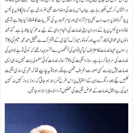
درخشاں کرنیں بکھیر رہا ہے. یہاں اس بات کی وضاحت بھی ضروری ہے کہ مالیگاؤں پولیس
پریڈ گراؤنڈ پر جب جب بھی یوم آزادی اور یوم جمہوریہ کی تقریبات کا انعقاد کیا جاتا ہے تو یہی
خانوادہ پولیس پریڈ کے دوران اپنی خدمات کی انجام دہی کے لیے مدعو کیا جاتا رہا ہے. گذشتہ
دنوں ہی عوامی فنکار گروپ اور کوہ نور میوزک اکیڈمی کے اشتراک سے شفیق احمد محمد سلیم کی 76
برسوں پر محیط خدمات کا اعتراف کیا گیا تو ان کی آنکھوں سے آنسو بہہ اٹھے کہ کوئی تو ہے جو ان کی
خدمات کی سراہنا کررہا ہے. ساز و سنگیت کی 76 سالہ خدمات کوئی معمولی بات نہیں نہ ہی ایسی
خدمات بیش بہا سے کسی صورت انحراف ممکن ہے بلکہ ہونا تو یہ چاہیے تھا کہ شہر کی ساری سنگیت
کلبیں یکے بعد دیگرے ان کے استقبال پر اس طرح کمر بستہ ہو جاتی کہ روز بروز کہیں نہ کہیں
ان کی بے مثال خدمات کے عوض سنگیت کی محفلیں آراستہ و پیراستہ ہو جاتیں.