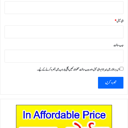
ای میل
*
ویب‌ سائٹ
اس براؤزر میں میرا نام، ای میل، اور ویب سائٹ محفوظ رکھیں اگلی بار جب میں تبصرہ کرنے کےلیے۔