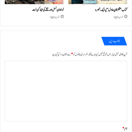
کتاب "گلستانِ عادل” پر ایک تبصرہ
نوجوان نسل اور نشے کی تباہ کن لت
1 دن ago
1 دن ago
جواب دیں
آپ کا ای میل ایڈریس شائع نہیں کیا جائے گا۔
ضروری خانوں کو
*
سے نشان زد کیا گیا ہے
ت
ب
ص
ر
ہ
*
نام
*