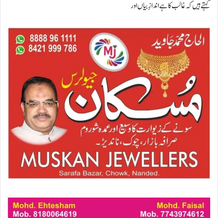
کہتے ہیں کہ غالب کا ہے اندازِ بیاں اور