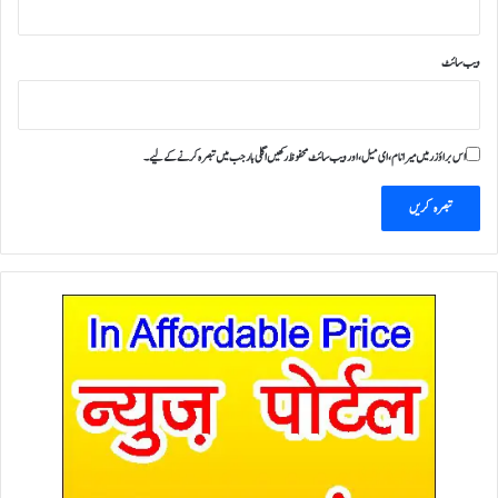
ویب‌ سائٹ
اس براؤزر میں میرا نام، ای میل، اور ویب سائٹ محفوظ رکھیں اگلی بار جب میں تبصرہ کرنے کےلیے۔