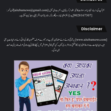
ہم آپ کی رائے، تجاویز اور سوالات کا خیرمقدم کرتے ہیں۔ ہم سےای میل: [aitebarnews@gmail.com]فون نمبر:
[9028167307]پتہ: [دفتر اعتبار نیوز، ، دیگلور ناکہ، ناندیڑ(مہاراشٹر) ] پر رابطہ کیا جاسکتا ہے۔
Disclaimer
[www.aitebarnews.com] پر شائع ہونے والے مضامین، تجزیے اور تبصرے صرف مضمون نگار کی ذاتی رائے اور خیالات پر مبنی
ہیں۔ ان خیالات سے ادارہ (اعتبار نیوز) کا متفق ہونا ضروری نہیں۔ کسی بھی قابل اعتراض تحریر کیلئے قانونی چارہ جوئی صرف ناندیڑ کی عدالت
میں ہوگی۔