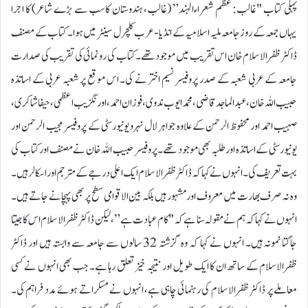
پہلی کتاب "غالب: عظم شعراءالہند” (غالب، ہندوستان کاسب سے بڑے شاعر) کا اجرا
یہاں جمعہ کے روز جامعہ ملیہ اسلامیہ کے انڈیا-عرب کلچرل سینٹر میں ہوا۔ کتاب کے مصنف
ڈاکٹر ظفرالاسلام خان اس تقریب میں موجود تھے۔کتاب کی رونمائی کی تقریب کی صدارت
جامعہ کے عربی شعبہ کے صدر پروفیسر نسیم اختر نے کی۔ اس موقع پر شعبہ عربی کے اساتذہ
حبیب اللہ خان، عبدالماجد قاضی، محمد ایوب ندوی، فوزان احمد، اورنگزیب اعظمی، حیفا شاکری،
صہیب احمد اور محفوظ الرحمن کے علاوہ جواہر لال نہرو یونیورسٹی کے پروفیسر مجیب الرحمن اور
یونیورسٹی کے اساتذہ اور طلبہ بھی موجود تھے۔پروفیسر حبیب اللہ خان نے مصنف اور کتاب کی
بہت تعریف کی۔ انہوں نے کہا کہ ڈاکٹر ظفرالاسلام ایک اعلی درجے کے مترجم اور اسکالر ہیں۔
وہ نہ صرف بھارت میں معروف اور مشہور ہیں بلکہ بین الاقوامی سطح پر بھی پہچانے جاتے ہیں۔
انہوں نے کہا کہ ہم نے مقولہ سنا ہے کہ "کام عبادت ہے”، لیکن ڈاکٹر ظفرالاسلام اس کا جیتا
جاگتا نمونہ ہیں۔ انہوں نے کہا کہ وہ گزشتہ 32 سالوں سے جامعہ سے وابستہ ہیں اور ڈاکٹر
ظفرالاسلام کے ساتھ ان کا ایک طویل اور نتیجہ خیز تعلق رہا ہے۔ جب بھی انہوں نے کسی
معاملے پر ڈاکٹر ظفرالاسلام کی رہنمائی چاہی ہے، انہوں نے مسکراتے ہوئے مدد فراہم کی۔