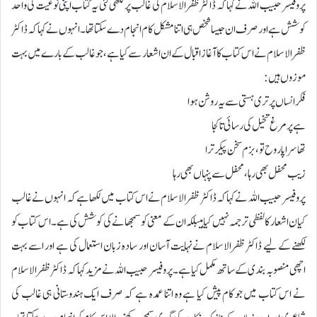
پروفیسر حبیب اللہ نے کہا کہ ڈاکٹر ظفرالاسلام کی غالب پر لکھی گئی یہ کتاب اپنی نوعیت کی واحد
کوشش ہے اور صرف ان جیسا شخص ہی اتنا مشکل کام انجام دے سکتا تھا۔ انہوں نے کہا کہ ڈاکٹر
ظفرالاسلام نے اس کتاب کا آغاز اقبال کے ان اشعار سے کیا ہے، جو غالب کے بارے میں بہت
موزوں ہیں:
فکر انساں پر تری ہستی سے یہ روشن ہوا
ہے پر مرغ تخیل کی رسائی تا کجا
تھا سراپا روح تو ،بزم سخن پیکر ترا
زیب محفل بھی رہا ،محفل سے پنہاں بھی رہا
پروفیسر حبیب اللہ نے کہا کہ ڈاکٹر ظفرالاسلام نے اس کتاب میں لکھا ہے کہ انہوں نے غالب
کیان اشعار کا لفظی ترجمہ نہیں کیا ہیبلکہ ان کے معنی کو سمجھانے کی کوشش کی ہے۔ اس کتاب کو
لکھنے کے لیے ڈاکٹر ظفرالاسلام نے نہایت آسان اور سادہ زبان استعمال کی ہے اور اسے بہت
اچھی منصوبہ بندی کے ساتھ مکمل کیا ہے۔پروفیسر حبیب اللہ نے مزید کہا کہ ڈاکٹر ظفرالاسلام
نے اس کتاب میں جو کام پیش کیا ہے وہ اتنا عمدہ ہے کہ صرف ایک ہندوستانی ہی غالب کی