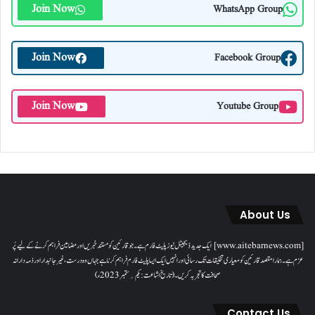
Join Now
WhatsApp Group
Join Now
Facebook Group
Join Now
Youtube Group
About Us
[www.aitebarnews.com] ایک جدید ڈیجیٹل نیوز پلیٹ فارم ہے۔ جو قارئین کو مستند خبریں اور مضامین فراہم کرنے کے لیے پُر
عزم ہے۔ ہمارا مقصدقارئین کو معیاری تخلیقات تک رسائی اور انہیں ایک ایسا پلیٹ فارم فراہم کرنا ہے جہاں وہ درست، غیر جانبدار اور ذمہ دارانہ
صحافت کا تجربہ کریں۔( تاریخ اشاعت : یکم؍ ستمبر 2023ء)
Contact Us