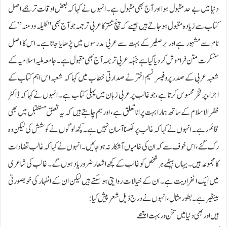
دنیا میں بے حد مقبول ہوا اور آج بھی مقبول ہے۔ انہوں نے کہا کہ بعض اوقات ترجمے اصل
کتاب سے زیادہ مقبول ہو جاتے ہیں جیسے کہ پنچ تنتر کا عربی ترجمہ جو آج بھی "کلیلہ و دمنہ” کے
نام سے مشہور ہے اور برصغیر کے بہت سے عربی مدرسوں میں پڑھایا جاتا ہے۔ اس کا اصل
سنسکرت متن فراموش کر دیا گیا ہے جبکہ عربی ترجمہ آج بھی مقبول ہے۔جامعہ ملیہ اسلامیہ کے
شعبہ عربی کے صدر پروفیسر نسیم اختر نے صدارتی خطاب میں کہا کہ شعبہ اس اہم کتاب کے
اجراء پر فخر محسوس کرتا ہے، جو غالب پر عربی زبان میں پہلی کتاب ہے۔ انہوں نے کہا کہ ڈاکٹر
ظفر الاسلام کے ساتھ ہمارا بہت پرانا تعلق ہے، اور ہم چاہتے ہیں کہ یہ تعلق مستقبل میں بھی
قائم رہے۔ انہوں نے کہا کہ غالب پر لکھنا آسان نہیں ہے۔ کچھ لوگوں نے کوشش کی لیکن وہ
رک گئے، اس خوف سے کہ ان کی خامیاں آشکار نہ ہو جائیں۔ انہوں نے کہا کہ غالب تضادات
کا مجموعہ ہیں۔ یہاں بیٹھے ہر شخص کو غالب کے کچھ اشعار ضرور یاد ہوں گے۔ غالب کی شاعری
میں ایک ا نفرادیت ہے۔ ان کے خیالات روایتی ہو سکتے ہیں لیکن ان کے اظہار کی خوبصورتی
بینظیر ہے۔بطور مثال، انہوں نے درج ذیل شعر پیش کیا:
ہیں اور بھی دنیا میں سخن ور بہت اچھے