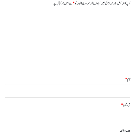
آپ کا ای میل ایڈریس شائع نہیں کیا جائے گا۔
ضروری خانوں کو
*
سے نشان زد کیا گیا ہے
ت
ب
ص
ر
ہ
*
نام
*
ای میل
*
ویب‌ سائٹ