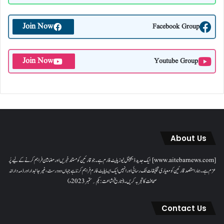
Join Now
Facebook Group
Join Now
Youtube Group
About Us
[www.aitebarnews.com] ایک جدید ڈیجیٹل نیوز پلیٹ فارم ہے۔ جو قارئین کو مستند خبریں اور مضامین فراہم کرنے کے لیے پُر
عزم ہے۔ ہمارا مقصدقارئین کو معیاری تخلیقات تک رسائی اور انہیں ایک ایسا پلیٹ فارم فراہم کرنا ہے جہاں وہ درست، غیر جانبدار اور ذمہ دارانہ
صحافت کا تجربہ کریں۔( تاریخ اشاعت : یکم؍ ستمبر 2023ء)
Contact Us