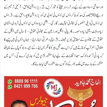
اور معاشی مساوات کے لیے ہر فرد، ہر طبقے کو شمار کریں۔ 2. ریزرویشن کا حق – آئینی ترمیم کے
ذریعے 50فیصد کی حد کو ہٹا کر ایس سی/ایس ٹی/او بی سی کو ریزرویشن کا پورا حق ہے۔ 3.ایس
سی/ایس ٹی ذیلی منصوبہ کی قانونی حیثیت۔ گارنٹی – جتنی زیادہ ایس سی/ایس ٹی آبادی، اتنا ہی
زیادہ بجٹ، یعنی زیادہ حصہ۔ 4. پانی، جنگل اور زمین کے قانونی حقوق – 1 سال میں جنگل کے
حقوق کے قانون کے مطابق لیز پر فیصلہ۔ 5. اپنی دھرتی، اپنا راج – جہاں ایس ٹی ہیں پیسے کا
اطلاق: ہم آپ کو بتاتے ہیں کہ اس سے قبل پیر کو کانگریس لیڈر کے سی۔ وینوگوپال نے بتایا تھا
کہ پارٹی آئندہ لوک سبھا انتخابات کے لیے اپنا منشور 5 اپریل کو جاری کرے گی، جس میں
منشور کے بارے میں ملک بھر کے لوگوں سے مشورہ بھی لیا جائے گا۔