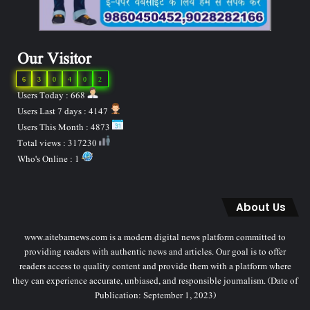
Our Visitor
6
3
0
4
0
2
Users Today : 668
Users Last 7 days : 4147
Users This Month : 4873
Total views : 317230
Who's Online : 1
About Us
www.aitebarnews.com is a modern digital news platform committed to
providing readers with authentic news and articles. Our goal is to offer
readers access to quality content and provide them with a platform where
they can experience accurate, unbiased, and responsible journalism. (Date of
Publication: September 1, 2023)