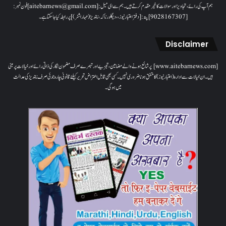
ہم آپ کی رائے، تجاویز اور سوالات کا خیرمقدم کرتے ہیں۔ ہم سےای میل: [aitebarnews@gmail.com]فون نمبر:
[9028167307]پتہ: [دفتر اعتبار نیوز، ، دیگلور ناکہ، ناندیڑ(مہاراشٹر) ] پر رابطہ کیا جاسکتا ہے۔
Disclaimer
[www.aitebarnews.com] پر شائع ہونے والے مضامین، تجزیے اور تبصرے صرف مضمون نگار کی ذاتی رائے اور خیالات پر مبنی
ہیں۔ ان خیالات سے ادارہ (اعتبار نیوز) کا متفق ہونا ضروری نہیں۔ کسی بھی قابل اعتراض تحریر کیلئے قانونی چارہ جوئی صرف ناندیڑ کی عدالت
میں ہوگی۔