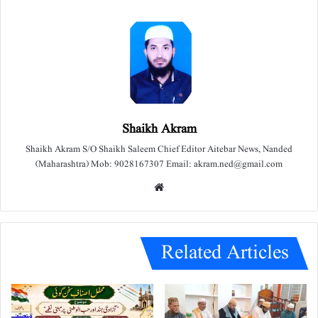
Shaikh Akram
Shaikh Akram S/O Shaikh Saleem Chief Editor Aitebar News, Nanded
(Maharashtra) Mob: 9028167307 Email: akram.ned@gmail.com
We
bsit
e
Related Articles