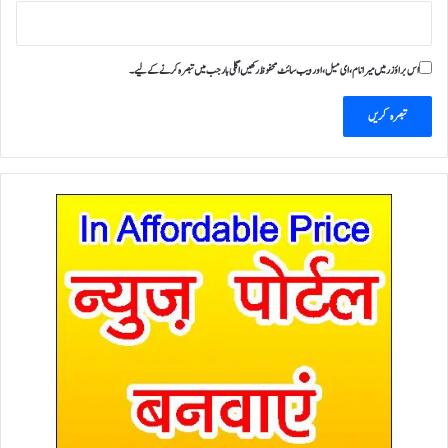
اس براؤزر میں میرا نام، ای میل، اور ویب سائٹ محفوظ رکھیں اگلی بار جب میں تبصرہ کرنے کےلیے۔