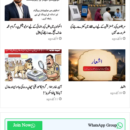
مریضوں کی رجسٹریشن کے لیے اب قطار میں کھڑے رہنے کی
اسکولوں میں طلبہ کی رہنمائی کے لیے موٹیویشنل پروگرام، محمد
ضرورت نہیں
عارف شیخ سے رابطے کی اپیل
4 گھنٹے ago
9 گھنٹے ago
اشعار
آئینہ خانہ :۱۵؍گرام کا ’تاریخی‘ چھاپہ، روما کی جاسوسی اور عادل
آباد کا ’پابلو اسکوبار‘!
10 گھنٹے ago
11 گھنٹے ago
Join Now
WhatsApp Group