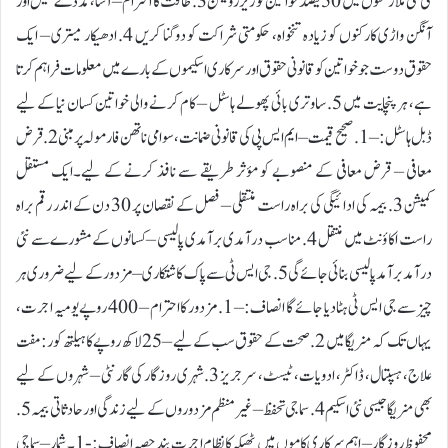
کی نئی ملازمتوں میں 50فیصد خواتین کو ریزرویشن 3. طاقت کا احترام – آشا، مڈ ڈے میل اور
آنگن واڑی کارکنوں کو زیادہ تنخواہ، حکومتی شراکت کو دوگنا کریں 4. ادھیکار میتری – ایک
حقوق دوست جو خواتین کو قانونی حقوق اور سرکاری اسکیموں کے بارے میں معلومات فراہم کرتا
ہے، ہر پنچایت میں 5. ساوتری بائی پھولے ہاسٹل – کام کرنے والی خواتین کسان نیا کے لیے
ڈبل ہاسٹل: – 1. صحیح قیمت – ایم ایس پی کی قانونی ضمانت، سوامی ناتھن فارمولہ پر مبنی 2. قرض
معافی – قرض معافی کے منصوبے کو مؤثر طریقے سے نافذ کرنے کے لیے۔ایک مستقل
کمیشن 3. بیمہ کی ادائیگی کی براہ راست منتقلی – فصل کے نقصان پر 30 دن کے اندر رقم براہ
راست اکاؤنٹ میں منتقل 4. مناسب درآمدی برآمدی پالیسی – کسانوں کے مشورے سے نئی
درآمد برآمد پالیسی بنائی جائے گی 5. جی ایس ٹی سے پاک کاشتکاری – مزدور کے لیے ضروری ہر
چیز سے جی ایس ٹی ہٹا دیا جائے گا انصاف: – 1. مزدور کا احترام – 400 روپے یومیہ اجرت،
یہاں تک کہ منریگا میں 2. صحت کے حقوق سب کے لیے – 25 لاکھ روپے کا ہیلتھ کور: مفت
علاج، ہسپتال، ڈاکٹر، ادویات، ٹیسٹ، سرجریز 3. شہری روزگار کی گارنٹی – شہروں کے لیے
بھی منریگا جیسی نئی اسکیم 4. سماجی تحفظ – غیر منظم مزدوروں کے لیے زندگی اور حادثاتی بیمہ 5.
محفوظ روزگار – اہم سرکاری کاموں میں ٹھیکہ کا نظام اجرت بند حصہ انصاف:- 1۔ شمار – سماجی