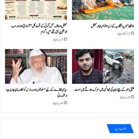
خانقاہِ سنجریہ افتخاریہ کے زیراہتمام ماہانہ محفل
محفل اصناف سخن گوئی کے تحت کل ”آزادئ ہند اور حب
الوطنی پر مبنی نغمے“پروگرام
12 گھنٹے ago
3 دن ago
عتیق احمد کے بیٹے ابان کی جھانسی میں سڑک حادثے میں موت
سیاسی فائدے کے لیے مسلمانوں اور مدارس کو نشانہ بنایا جا رہا ہے:
ارشد مدنی
4 دن ago
4 دن ago
جواب دیں