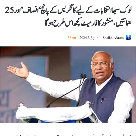
لوک سبھا انتخابات کے لیے کانگریس کے پانچ ‘انصاف’ اور 25
ضمانتیں، منشور کا فارمیٹ کچھ اس طرح ہوگا
Shaikh Akram
اپریل 3, 2024
38