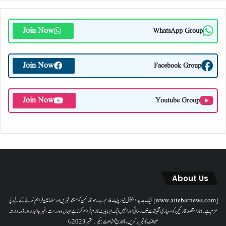
Join Now
WhatsApp Group
Join Now
Facebook Group
Join Now
Youtube Group
About Us
[www.aitebarnews.com] ایک جدید ڈیجیٹل نیوز پلیٹ فارم ہے۔ جو قارئین کو مستند خبریں اور مضامین فراہم کرنے کے لیے پُر
عزم ہے۔ ہمارا مقصدقارئین کو معیاری تخلیقات تک رسائی اور انہیں ایک ایسا پلیٹ فارم فراہم کرنا ہے جہاں وہ درست، غیر جانبدار اور ذمہ دارانہ
صحافت کا تجربہ کریں۔( تاریخ اشاعت : یکم؍ ستمبر 2023ء)