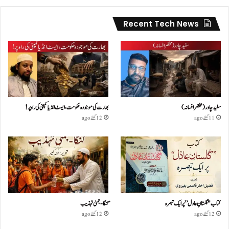
Recent Tech News
سفید چادر( مختصر افسانہ)
بھارت کی موجودہ حکومت،ایسٹ انڈیا کمپنی کی راہ پر!
11 گھنٹے ago
12 گھنٹے ago
کتاب "گلستانِ عادل” پر ایک تبصرہ
گنگا-جمنی تہذیب
12 گھنٹے ago
12 گھنٹے ago