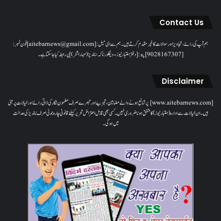
Contact Us
ہم آپ کی رائے، تجاویز اور سوالات کا خیرمقدم کرتے ہیں۔ ہم سےای میل: [aitebarnews@gmail.com]فون نمبر:
[9028167307]پتہ: [دفتر اعتبار نیوز، ، دیگلور ناکہ، ناندیڑ(مہاراشٹر) ] پر رابطہ کیا جاسکتا ہے۔
Disclaimer
[www.aitebarnews.com] پر شائع ہونے والے مضامین، تجزیے اور تبصرے صرف مضمون نگار کی ذاتی رائے اور خیالات پر مبنی
ہیں۔ ان خیالات سے ادارہ (اعتبار نیوز) کا متفق ہونا ضروری نہیں۔ کسی بھی قابل اعتراض تحریر کیلئے قانونی چارہ جوئی صرف ناندیڑ کی عدالت
میں ہوگی۔