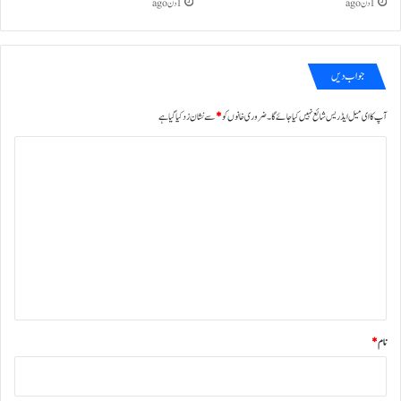
1 دن ago
1 دن ago
جواب دیں
آپ کا ای میل ایڈریس شائع نہیں کیا جائے گا۔
ضروری خانوں کو
*
سے نشان زد کیا گیا ہے
ت
ب
ص
ر
ہ
*
نام
*