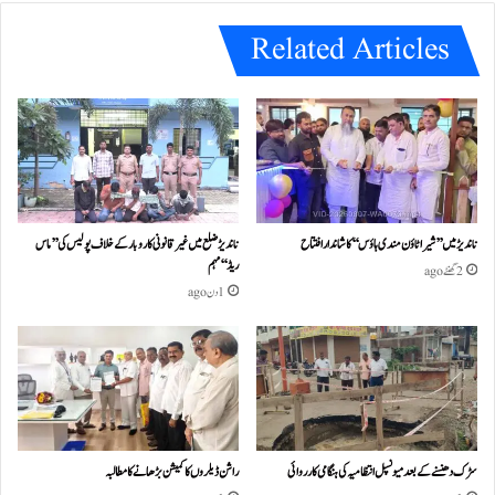
e
Related Articles
ناندیڑ میں ’’شیرا ٹاؤن مندی ہاؤس‘‘ کا شاندار افتتاح
ناندیڑ ضلع میں غیر قانونی کاروبار کے خلاف پولیس کی ’’ماس
ریڈ‘‘ مہم
2 گھنٹے ago
1 دن ago
سڑک دھنسنے کے بعد میونسپل انتظامیہ کی ہنگامی کارروائی
راشن ڈیلروں کا کمیشن بڑھانے کا مطالبہ