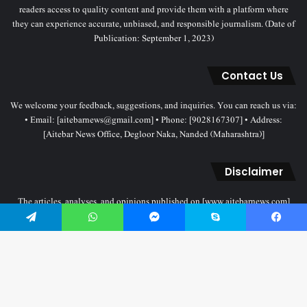
readers access to quality content and provide them with a platform where
they can experience accurate, unbiased, and responsible journalism. (Date of
Publication: September 1, 2023)
Contact Us
We welcome your feedback, suggestions, and inquiries. You can reach us via:
• Email: [aitebarnews@gmail.com] • Phone: [9028167307] • Address:
[Aitebar News Office, Degloor Naka, Nanded (Maharashtra)]
Disclaimer
The articles, analyses, and opinions published on [www.aitebarnews.com]
solely represent the personal views and opinions of the authors. These views
do not necessarily reflect the stance of the Aitebar News management. Any
Telegram
WhatsApp
Messenger
Skype
Facebook
legal proceedings related to objectionable content will be subject to the
jurisdiction of the Nanded court only.