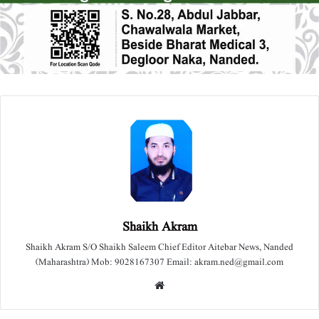
Shaikh Akram
Shaikh Akram S/O Shaikh Saleem Chief Editor Aitebar News, Nanded
(Maharashtra) Mob: 9028167307 Email: akram.ned@gmail.com
We
bsit