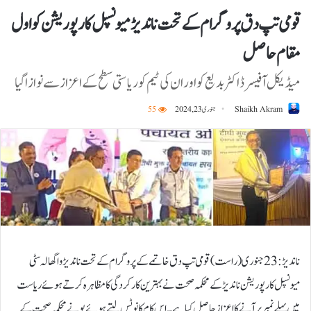
قومی تپ دق پروگرام کے تحت ناندیڑ میونسپل کارپوریشن کو اول
مقام حاصل
میڈیکل آفیسر ڈاکٹر بدیع کو اور ان کی ٹیم کو ریاستی سطح کے اعزازسے نوازا گیا
Shaikh Akram
جنوری 23, 2024
55
ناندیڑ: 23 جنوری (راست) قومی تپ دق خاتمے کے پروگرام کے تحت ناندیڑ واگھالہ سٹی
میونسپل کارپوریشن ناندیڑکے محکمہ صحت نے بہترین کارکردگی کا مظاہرہ کرتے ہوئے ریاست
میں پہلے نمبر پر آنے کا اعزاز حاصل کیا ہے۔ اس کام کا نوٹس لیتے ہوئے پونے محکمہ صحت کے