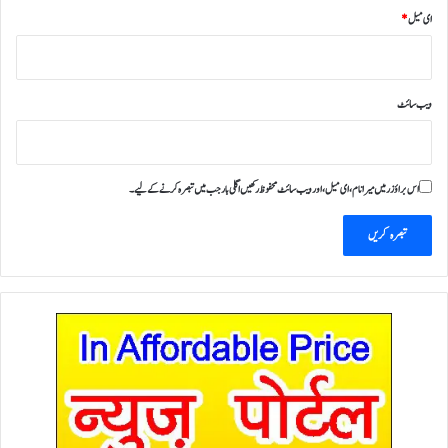
ای میل
*
ویب‌ سائٹ
اس براؤزر میں میرا نام، ای میل، اور ویب سائٹ محفوظ رکھیں اگلی بار جب میں تبصرہ کرنے کےلیے۔