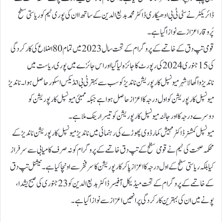
ڈائریکٹر نےسٹی ٹی بی ادھیکاری ڈاکٹر محمد بدیع الدین کے ساتھ اان کی پوری ٹیم کو ریاستی سطح
پُروقار اعزاز سے نوازا گیا ہے۔
قومی تپ دق کے خاتمے کے پروگرام کے تحت سال 2023 میں تمام 80 اضلاع کی کارکردگی
کی 15 جنوری 2024 کی رپورٹ کا جائزہ لیا گیااور اس جائزے میں پوری ریاست میں
ناندیڑواگھالا شہرمیونسپل کارپوریشن ناندیڑ کو سب سے بہتر ٹی بی انڈیکس اسکور حاصل ہوا ۔ناندیڑ
میونسپل کارپوریشن کو اول درجہ کا اعزاز حاصل ہوا ہےجبکہ ممبئی میونسپل کارپوریشن کو
دوسرے درجہ کا اور جالنہ میونسپل کارپوریشن کو تیسرا رینک ملا ہے۔
میونسپل کمشنرڈاکٹر مہیش کمار ڈوی پھوڑ ےکی رہنمائی میں ناندیڑ میونسپل کارپوریشن ناندیڑکے
محکمہ صحت کی ٹیم نے قومی سظح کے تپ دق خاتمے کے پروگرام کو نہ صرف کامیابی سے سرفراز
کیا بلکہ ریاستی سطح کے اول درجہ کا اعزاز پاکر کارپوریشن کا سر فخر سے اونچا کیا ہے۔ نیشنل تپ دق
کے خاتمے کے پروگرام کے تحت میڈیکل آفیسر ڈاکٹر بدیع الدین کو 23 جنوری کی صبح یشدا،
پونے میں ان کی بہترین کارکردگی پر انھیں اعزاز سے نوازا گیا ہے۔