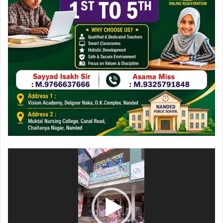
ویڈیو
پلیئر