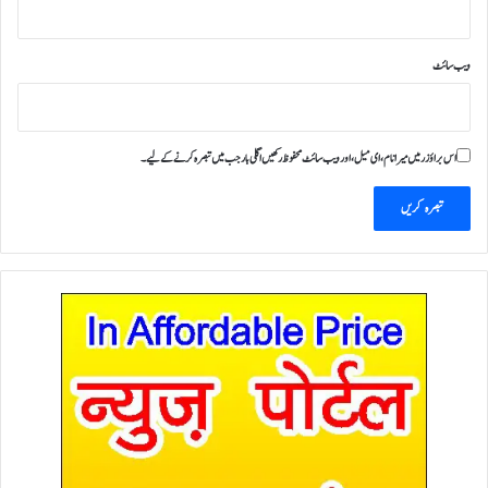
ویب‌ سائٹ
اس براؤزر میں میرا نام، ای میل، اور ویب سائٹ محفوظ رکھیں اگلی بار جب میں تبصرہ کرنے کےلیے۔