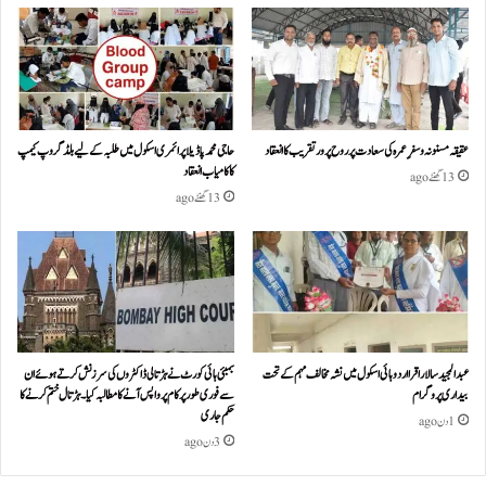
عقیقہ مسنونہ و سفرِ عمرہ کی سعادت پر روح پرور تقریب کا انعقاد
حاجی محمد پاڈیلا پرائمری اسکول میں طلبہ کے لیے بلڈ گروپ کیمپ
کا کامیاب انعقاد
13 گھنٹے ago
13 گھنٹے ago
عبدالمجید سالار اقرا اردو ہائی اسکول میں نشہ مخالف مہم کے تحت
بمبئی ہائی کورٹ نے ہڑتالی ڈاکٹروں کی سرزنش کرتے ہوئے ان
بیداری پروگرام
سے فوری طور پر کام پر واپس آنے کا مطالبہ کیا۔ہڑتال ختم کرنے کا
حکم جاری
1 دن ago
3 دن ago