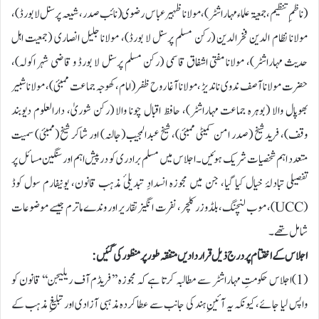
(ناظمِ تنظیم، جمعیۃ علماء مہاراشٹر)، مولانا ظہیر عباس رضوی (نائب صدر، شیعہ پرسنل لا بورڈ)،
مولانا نظام الدین فخرالدین (رکن مسلم پرسنل لا بورڈ)، مولانا جلیل انصاری (جمعیت اہل
حدیث مہاراشٹر)، مولانا مفتی اشفاق قاسمی (رکن مسلم پرسنل لا بورڈ و قاضی شہر اکولہ)،
حضرت مولانا آصف ندوی ناندیڑ ،مولانا آغا روح ظفر (امام، کھوجہ جماعت ممبئی)، مولانا شبیر
بھوپال والا (بوہرہ جماعت مہاراشٹر)، حافظ اقبال چونا والا (رکن شوریٰ، دارالعلوم دیوبند
وقف)، فرید شیخ (صدر امن کمیٹی ممبئی)، شیخ عبدالمجیب (جالنہ) اور شاکر شیخ (ممبئی) سمیت
متعدد اہم شخصیات شریک ہوئیں۔اجلاس میں مسلم برادری کو درپیش اہم اور سنگین مسائل پر
تفصیلی تبادلۂ خیال کیا گیا، جن میں مجوزہ انسدادِ تبدیلیٔ مذہب قانون، یونیفارم سول کوڈ
(UCC)، موب لنچنگ، بلڈوزر کلچر، نفرت انگیز تقاریر اور وندے ماترم جیسے موضوعات
شامل تھے۔
اجلاس کے اختتام پر درج ذیل قراردادیں متفقہ طور پر منظور کی گئیں:
(1)اجلاس حکومتِ مہاراشٹر سے مطالبہ کرتا ہے کہ مجوزہ ’’فریڈم آف ریلیجن‘‘ قانون کو
واپس لیا جائے، کیونکہ یہ آئینِ ہند کی جانب سے عطا کردہ مذہبی آزادی اور تبلیغِ مذہب کے