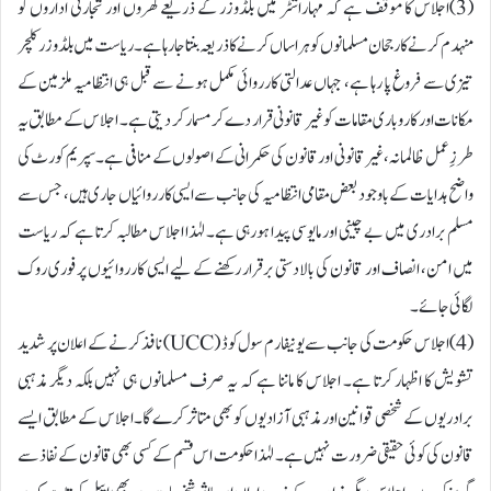
(3)اجلاس کا موقف ہے کہ مہاراشٹر میں بلڈوزر کے ذریعے گھروں اور تجارتی اداروں کو
منہدم کرنے کا رجحان مسلمانوں کو ہراساں کرنے کا ذریعہ بنتا جا رہا ہے۔ ریاست میں بلڈوزر کلچر
تیزی سے فروغ پا رہا ہے، جہاں عدالتی کارروائی مکمل ہونے سے قبل ہی انتظامیہ ملزمین کے
مکانات اور کاروباری مقامات کو غیر قانونی قرار دے کر مسمار کر دیتی ہے۔ اجلاس کے مطابق یہ
طرزِ عمل ظالمانہ، غیر قانونی اور قانون کی حکمرانی کے اصولوں کے منافی ہے۔ سپریم کورٹ کی
واضح ہدایات کے باوجود بعض مقامی انتظامیہ کی جانب سے ایسی کارروائیاں جاری ہیں، جس سے
مسلم برادری میں بے چینی اور مایوسی پیدا ہو رہی ہے۔ لہٰذا اجلاس مطالبہ کرتا ہے کہ ریاست
میں امن، انصاف اور قانون کی بالادستی برقرار رکھنے کے لیے ایسی کارروائیوں پر فوری روک
لگائی جائے۔
(4)اجلاس حکومت کی جانب سے یونیفارم سول کوڈ (UCC) نافذ کرنے کے اعلان پر شدید
تشویش کا اظہار کرتا ہے۔ اجلاس کا ماننا ہے کہ یہ صرف مسلمانوں ہی نہیں بلکہ دیگر مذہبی
برادریوں کے شخصی قوانین اور مذہبی آزادیوں کو بھی متاثر کرے گا۔ اجلاس کے مطابق ایسے
قانون کی کوئی حقیقی ضرورت نہیں ہے۔ لہٰذا حکومت اس قسم کے کسی بھی قانون کے نفاذ سے