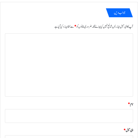
جواب دیں
آپ کا ای میل ایڈریس شائع نہیں کیا جائے گا۔
ضروری خانوں کو
*
سے نشان زد کیا گیا ہے
ت
ب
ص
ر
ہ
*
نام
*
ای میل
*