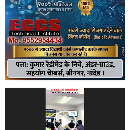
ویڈیو
پلیئر