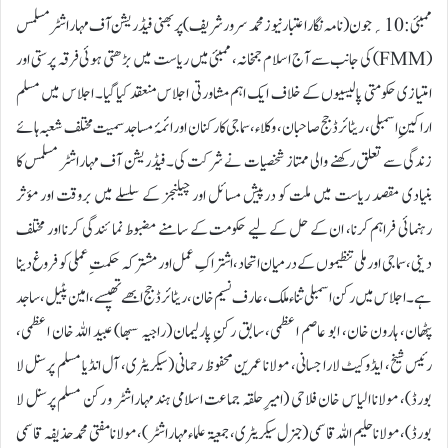
ممبئی: 10؍جون (نامہ نگار اعتبار نیوز محمد سرور شریف )پربھنی فیڈریشن آف مہاراشٹر مسلمس
(FMM) کی جانب سے آج اسلام جمخانہ، ممبئی میں ریاست میں بڑھتی ہوئی فرقہ پرستی اور
امتیازی حکومتی پالیسیوں کے خلاف ایک اہم مشاورتی اجلاس منعقد کیا گیا۔ اجلاس میں مسلم
اراکینِ اسمبلی، ریٹائرڈ جج صاحبان، وکلاء، سماجی کارکنان اور ائمۂ مساجد سمیت مختلف شعبہ ہائے
زندگی سے تعلق رکھنے والی ممتاز شخصیات نے شرکت کی۔فیڈریشن آف مہاراشٹر مسلمس کا
بنیادی مقصد ریاست میں ملت کو درپیش مسائل اور چیلنجز کے سلسلے میں بروقت اور مؤثر
رہنمائی فراہم کرنا، ان کے حل کے لیے حکومت کے سامنے مضبوط نمائندگی کرنا اور مختلف
دینی، سماجی اور ملی تنظیموں کے درمیان اتحاد، اشتراکِ عمل اور مشترکہ حکمتِ عملی کو فروغ دینا
ہے۔اجلاس میں رکن اسمبلی ثناء ملک، عارف نسیم خان، ریٹائرڈ جج ابھے تھپسے، امین پٹیل، ساجد
پٹھان، ہارون خان، ابو عاصم اعظمی، سابق رکنِ پارلیمان (راجیہ سبھا) عبید اللہ خان اعظمی،
رئیس شیخ، ایڈوکیٹ لارا جسانی، مولانا عمرین محفوظ رحمانی (سیکریٹری، آل انڈیا مسلم پرسنل لا
بورڈ)، مولانا الیاس خان فلاحی (امیرِ حلقہ جماعت اسلامی ہند مہاراشٹر و رکن مسلم پرسنل لا
بورڈ)، مولانا حلیم اللہ قاسمی (جنرل سیکریٹری، جمعیۃ علماء مہاراشٹر)، مولانا مفتی محمد حذیفہ قاسمی