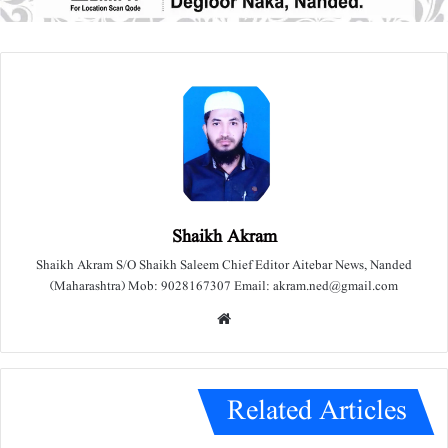
Shaikh Akram
Shaikh Akram S/O Shaikh Saleem Chief Editor Aitebar News, Nanded
(Maharashtra) Mob: 9028167307 Email: akram.ned@gmail.com
We
bsit
e
Related Articles