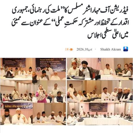
فیڈریشن آف مہاراشٹر مسلمس کا ’’ملت کی رہنمائی، جمہوری
اقدار کے تحفظ اور مشترکہ حکمتِ عملی‘‘ کے عنوان سے ممبئی
میں اعلیٰ سطحی اجلاس
Shaikh Akram
جون 10, 2026
18