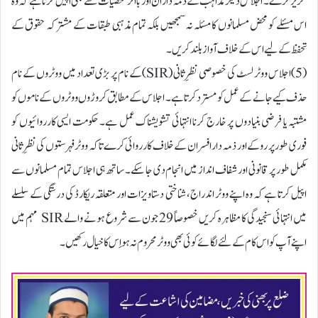
گریز کرے۔ اجلاس دیگر مذاہب کے ذمہ داران اور بااثر شخصیات سے بھی اپیل کرتا ہے کہ وہ
اس مسئلے کو محض مسلمانوں کا مسئلہ نہ سمجھیں بلکہ تمام مذہبی طبقات کے مشترکہ حقوق کے
تحفظ کے لیے اس کے خلاف آواز بلند کریں۔
(5)اجلاس ووٹر لسٹ کی خصوصی نظرِ ثانی (SIR) کے نام پر بڑی تعداد میں ووٹروں کے نام
حذف کیے جانے کے عمل کو مسترد کرتا ہے۔ اجلاس کے مطابق کروڑوں ووٹروں کے ناموں کو
مشتبہ یا فرضی بنیادوں پر خارج کرنا انتہائی تشویشناک عمل ہے۔ حکومت ایسی کارروائیوں کو
فوری طور پر روکے اور ذمہ دار افسران کے خلاف کارروائی کرے تاکہ ووٹر فہرستوں کی نظرِ ثانی
مکمل طور پر قانونی اور شفاف انداز میں انجام دی جا سکے۔ ساتھ ہی اجلاس تمام مسلمانوں سے
اپیل کرتا ہے کہ وہ اپنے ووٹر اندراج، شناختی دستاویزات اور متعلقہ ریکارڈ کی درستگی کے سلسلے
میں انتہائی سنجیدگی کا مظاہرہ کریں خصوصاً 29 جون سے شروع ہونے والے SIR مہم میں
اپنے آپ کو اس کام کے لئے لگائے کوئی بھی ووٹر محروم نہ ہو اِس کا خیال رکھیں۔