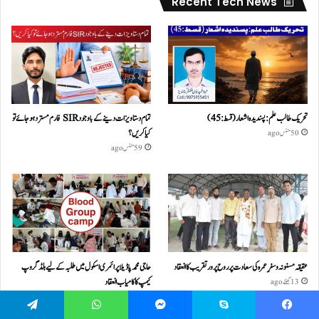
Recent Tech News
تحریک طالب علم: پسندیدہ اشعار (قسط:45)
تمام دستاویزات دینے کے باوجود SIR فارم مسترد ہو جائے تو
کیا کریں؟
50 منٹس ago
59 منٹس ago
عقیقہ مسنونہ و سفرِ عمرہ کی سعادت پر روح پرور تقریب کا انعقاد
حاجی محمد پاڈیلا پرائمری اسکول میں طلبہ کے لیے بلڈ گروپ
کیمپ کا کامیاب انعقاد
13 گھنٹے ago
13 گھنٹے ago
Telegram
WhatsApp
Messenger
Skype
Facebook