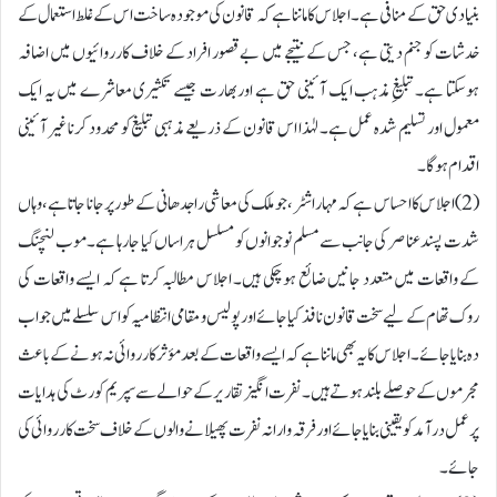
بنیادی حق کے منافی ہے۔ اجلاس کا ماننا ہے کہ قانون کی موجودہ ساخت اس کے غلط استعمال کے
خدشات کو جنم دیتی ہے، جس کے نتیجے میں بے قصور افراد کے خلاف کارروائیوں میں اضافہ
ہوسکتا ہے۔ تبلیغِ مذہب ایک آئینی حق ہے اور بھارت جیسے تکثیری معاشرے میں یہ ایک
معمول اور تسلیم شدہ عمل ہے۔ لہٰذا اس قانون کے ذریعے مذہبی تبلیغ کو محدود کرنا غیر آئینی
اقدام ہوگا۔
(2)اجلاس کا احساس ہے کہ مہاراشٹر، جو ملک کی معاشی راجدھانی کے طور پر جانا جاتا ہے، وہاں
شدت پسند عناصر کی جانب سے مسلم نوجوانوں کو مسلسل ہراساں کیا جا رہا ہے۔ موب لنچنگ
کے واقعات میں متعدد جانیں ضائع ہو چکی ہیں۔ اجلاس مطالبہ کرتا ہے کہ ایسے واقعات کی
روک تھام کے لیے سخت قانون نافذ کیا جائے اور پولیس و مقامی انتظامیہ کو اس سلسلے میں جواب
دہ بنایا جائے۔ اجلاس کا یہ بھی ماننا ہے کہ ایسے واقعات کے بعد مؤثر کارروائی نہ ہونے کے باعث
مجرموں کے حوصلے بلند ہوتے ہیں۔ نفرت انگیز تقاریر کے حوالے سے سپریم کورٹ کی ہدایات
پر عمل درآمد کو یقینی بنایا جائے اور فرقہ وارانہ نفرت پھیلانے والوں کے خلاف سخت کارروائی کی
جائے۔