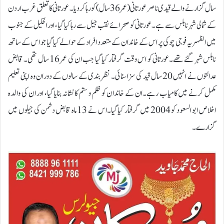
سال گزارنے والے قیدی ناصر عورتانی (عمر36 سال) کو رہا کردیا۔ عورتانی کا تعلق غرب اردن
کے شمالی شہر نابلس سے ہے۔عورتانی کو صحرائے نقب جیل سے رہا کیا گیا، اور الخلیل کے جنوب
میں الظہریہ فوجی چوکی پر اس کے خاندان کے متعدد افراد کے حوالے کیا گیا جو اس کے ساتھ
نابلس شہر گئے تھے۔عورتانی کو اس وقت گرفتار کیا گیا جب ان کی عمر 16 سال تھی۔ قابض
عدالتوں نے انہیں 20 سال قید کی سزا سنائی۔ نظر بندی کے سالوں کے دوران وہ اپنی تعلیم
مکمل کرنے میں کامیاب رہے۔ان کے خاندان کو ظلم و ستم کا نشانہ بنایا گیا، اور ان کی والدہ
اخلاص ابو السعود کو 2004 میں گرفتار کیا گیا۔اس نے 13 ماہ قابض دشمن کی جیلوں میں
گزارے۔