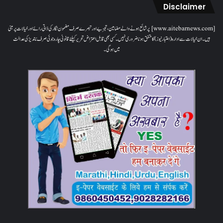
Disclaimer
[www.aitebarnews.com] پر شائع ہونے والے مضامین، تجزیے اور تبصرے صرف مضمون نگار کی ذاتی رائے اور خیالات پر مبنی
ہیں۔ ان خیالات سے ادارہ (اعتبار نیوز) کا متفق ہونا ضروری نہیں۔ کسی بھی قابل اعتراض تحریر کیلئے قانونی چارہ جوئی صرف ناندیڑ کی عدالت
میں ہوگی۔