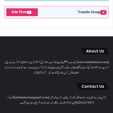
Join Now
Youtube Group
About Us
[www.aitebarnews.com] ایک جدید ڈیجیٹل نیوز پلیٹ فارم ہے۔ جو قارئین کو مستند خبریں اور مضامین فراہم کرنے کے لیے پُر
عزم ہے۔ ہمارا مقصدقارئین کو معیاری تخلیقات تک رسائی اور انہیں ایک ایسا پلیٹ فارم فراہم کرنا ہے جہاں وہ درست، غیر جانبدار اور ذمہ دارانہ
صحافت کا تجربہ کریں۔( تاریخ اشاعت : یکم؍ ستمبر 2023ء)
Contact Us
ہم آپ کی رائے، تجاویز اور سوالات کا خیرمقدم کرتے ہیں۔ ہم سےای میل: [aitebarnews@gmail.com]فون نمبر:
[9028167307]پتہ: [دفتر اعتبار نیوز، ، دیگلور ناکہ، ناندیڑ(مہاراشٹر) ] پر رابطہ کیا جاسکتا ہے۔