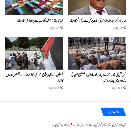
حماس کا ڈاکٹر عبداللہ الخباص کی وفات پر گہرے رنج وغم کااظہار
غزہ میں 112 شہدا کی سب سے بڑا اجتماعی نماز جنازہ
1 دن ago
3 دن ago
نسل کشی کی جنگ کے دوران اب تک 24ہزار فلسطینی صہیونی
فلسطین سے اظہارِ یکجہتی کے لیے 30 ممالک سے فلسطین کارواں
زندانوں میں پابند سلاسل
کا آغاز
1 ہفتہ ago
1 ہفتہ ago
جواب دیں
آپ کا ای میل ایڈریس شائع نہیں کیا جائے گا۔
ضروری خانوں کو
*
سے نشان زد کیا گیا ہے