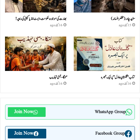
سفید چادر( مختصر افسانہ)
بھارت کی موجودہ حکومت،ایسٹ انڈیا کمپنی کی راہ پر!
15 گھنٹے ago
16 گھنٹے ago
کتاب "گلستانِ عادل” پر ایک تبصرہ
گنگا-جمنی تہذیب
16 گھنٹے ago
16 گھنٹے ago
Join Now
WhatsApp Group
Join Now
Facebook Group