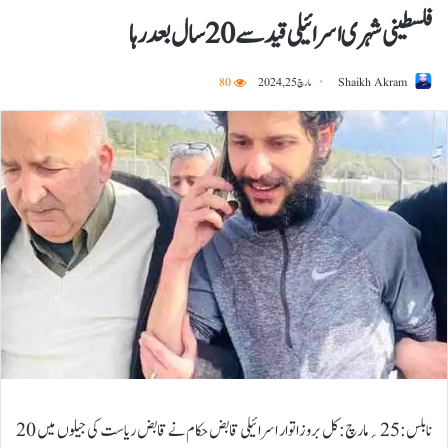
فلسطینی شہری اسرائیلی قید سے 20 سال بعد رہا
Shaikh Akram
مارچ 25, 2024
80
نابلس:25؍مارچ:کل بروز اتوار اسرائیلی قابض حکام نے قابض ریاست کی جیلوں میں 20