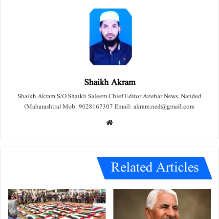
Shaikh Akram
Shaikh Akram S/O Shaikh Saleem Chief Editor Aitebar News, Nanded
(Maharashtra) Mob: 9028167307 Email: akram.ned@gmail.com
We
bsit
e
Related Articles