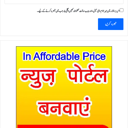
اس براؤزر میں میرا نام، ای میل، اور ویب سائٹ محفوظ رکھیں اگلی بار جب میں تبصرہ کرنے کےلیے۔