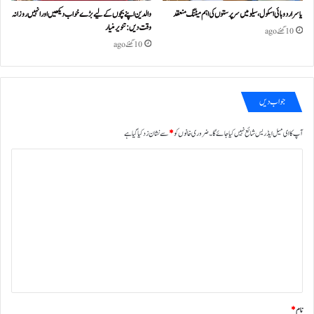
یاسر اردو ہائی اسکول، سیلو میں سرپرستوں کی اہم میٹنگ منعقد
والدین اپنے بچوں کے لیے بڑے خواب دیکھیں اور انہیں روزانہ
وقت دیں : تنویر منیار
10 گھنٹے ago
10 گھنٹے ago
جواب دیں
آپ کا ای میل ایڈریس شائع نہیں کیا جائے گا۔
ضروری خانوں کو
*
سے نشان زد کیا گیا ہے
ت
ب
ص
ر
ہ
*
نام
*