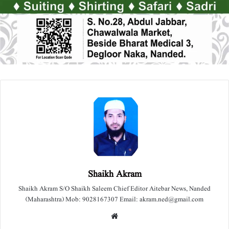
Shaikh Akram
Shaikh Akram S/O Shaikh Saleem Chief Editor Aitebar News, Nanded
(Maharashtra) Mob: 9028167307 Email: akram.ned@gmail.com
We
bsit