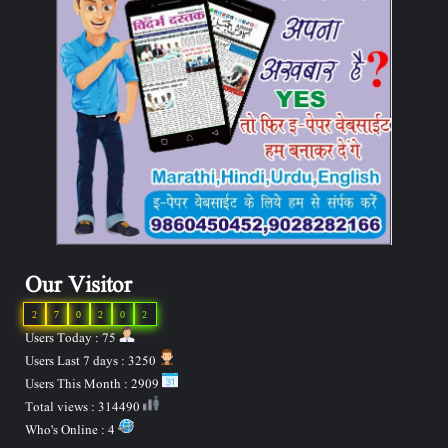
Our Visitor
2
7
0
2
0
2
Users Today : 75
Users Last 7 days : 3250
Users This Month : 2909
Total views : 314490
Who's Online : 4