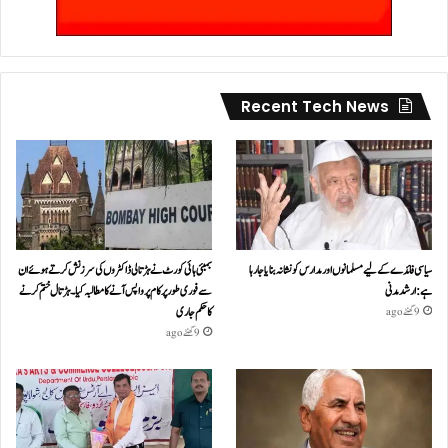
Recent Tech News
سیاسی فائدے کے لیے مسلمانوں اور مدارس کو نشانہ بنایا جا رہا
بمبئی ہائی کورٹ نے ہڑتالی ڈاکٹروں کی سرزنش کرتے ہوئے ان
ہے: ارشد مدنی
سے فوری طور پر کام پر واپس آنے کا مطالبہ کیا۔ہڑتال ختم کرنے
کا حکم جاری
9 گھنٹے ago
9 گھنٹے ago