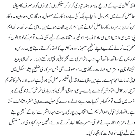
ایجوکیشن ٹیوب کے ذریعے بلا معاوضہ تیاری کراو کر سینکڑوں نوجوانوں کو نہ صرف کامیابی
حاصل کرنے میں اہم رول ادا کیا ہے بلکہ کئی بے روزگار کے حصول روزگار میں معاون و مددگار
بن کر ان برسر روزگار حاصل کرانے میں اہم ذریعہ ثابت ہوئے ہیں۔ اسی کے ساتھ ساتھ ایم
پی ایس سی ، ایس ایس سی، اوقاف بورڈ وغیرہ امتحانات کے لیے بھی ملک و قوم کے نوجوانوں کو
متحریک کرنے کے لیے اپنے سطح پر سیمینار اور ورکشاپ کا انعقاد کرتے رہتے ہیں۔ درس و
تدریس کے ساتھ ساتھ آپ ادب و شاعری سے بھی کافی دلچسپی رکھتے ہیں۔ ساتھ ہی جدید
ٹیکنالوجی پر دسترس و مہارت رکھتے ہیں۔موصوف ابھی جس سرکاری ضلع پریشد اسکول میں
اپنی خدمات انجام دے رہے ہیں وہی سے ابتدائی تعلیم حاصل کی ہوئی ہے اور یہ ادارہ شہر کا قدیم
ترین اور قابل اعتماد شہر کو بڑے بڑے سیاسی ، سماجی ، فکری، کاروباری غرض کہ زندگی کے ہر
شعبہ میں ملک و قوم کو ماہر شخصیات دینے والے ادارے کی حیثیت سے اپنی منفرد شناخت رکھتا
ہے۔انصاری اقبال عبدالرحیم کے انتخاب پر پوری ریاست مہاراشٹر سے ان کے سبھی چاہنے
والے، عزیز واقارب نے خوشی و مسرت کا اظہار کرتے ہوئے انھیں مبارکباد دی اور مستقبل
کے لیے نیک خواہشات کااظہار کیا۔