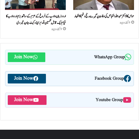
حماس کا ڈاکٹر عبداللہ الخباص کی وفات پر گہرے رنج وغم کااظہار
اردو زبان و ادب کے فروغ کے عزم کے ساتھ بزمِ اردو ادب کا
قیام ایک قابلِ تحسین قدم : ایڈوکیٹ جاوید خیردی
9 گھنٹے ago
9 گھنٹے ago
Join Now
WhatsApp Group
Join Now
Facebook Group
Join Now
Youtube Group