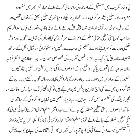
پُروقار تقریب میں مستقبل کے اساتذہ کی راہنمائی کرنے والے مہارشٹر بھر میں مشہور و
معروف اور ضلع پریشد مرکزی مدرسہ تحتانیہ برانچ اردو پاتھری ضلع پربھنی کے فعال شخصیت
کے حامل ، سماجی اور قومی خدمات میں پیش پیش رہنے والے عالی جناب انصاری اقبال عبدالرحیم
صاحب کو ریاستی سطح پر مثالی معلم کے اعزاز سے سرفراز کیا گیا اور اُن کی قابلیت’تجربہ اور موثر
تعلیمی خدمات کو سراہتے ہوئے تنظیم کی جانب سے انھیں مومنٹو ٹرافی اور شال و گل کے ساتھ
توصیف نامہ پیش کیا گیا۔یہ اعزاز انھیں تقریب کی خصوصی مہمان ،راجیہ سبھا ایم پی ڈاکٹر فوزیہ
خان صاحبہ کے ہاتھوں دیا گیا۔واضح ہوکے موصوف خانگی، کارپوریشن اور ضلع پریشد تینوں
شعبوں کے مدارس میں صدر مدرس اور تدریسی فرائض کا پندرہ سالہ تجربہ رکھتے ہیں۔ ان کے
شاگردوں میں سے کئی آج بہترین بزنس مین بن چکے ہیں تو کئی انجینئرنگ، میڈیکل، وکالت اور
ٹیچر ٹریننگ کی تعلیم حاصل کررہے ہیں۔ اپنے پیشہ معلمی میں نمایاں کارکردگی کے ساتھ ہی
ساتھ موصوف ریاستی سطح پر منعقد کیے جانے والے مہاراشٹر معلم اہلیتی امتحان (مہا ٹی ای ٹی) ،
ملکی سطح پر منعقد کیے جانے والے قومی معلم اہلیتی امتحان (سی ٹی ای ٹی) ، ٹیچرس ایپٹیٹیوڈ اینڈ
انٹیلیجنس ٹیسٹ (ٹی اے آئی ٹی) ، پوتر پورٹل ٹیچرس بھرتی امتحانات کی اپنے یوٹیوب چینل