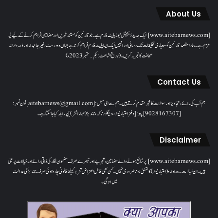
About Us
[www.aitebarnews.com] ایک جدید ڈیجیٹل نیوز پلیٹ فارم ہے۔ جو قارئین کو مستند خبریں اور مضامین فراہم کرنے کے لیے پُر
عزم ہے۔ ہمارا مقصدقارئین کو معیاری تخلیقات تک رسائی اور انہیں ایک ایسا پلیٹ فارم فراہم کرنا ہے جہاں وہ درست، غیر جانبدار اور ذمہ دارانہ
صحافت کا تجربہ کریں۔( تاریخ اشاعت : یکم؍ ستمبر 2023ء)
Contact Us
ہم آپ کی رائے، تجاویز اور سوالات کا خیرمقدم کرتے ہیں۔ ہم سےای میل: [aitebarnews@gmail.com]فون نمبر:
[9028167307]پتہ: [دفتر اعتبار نیوز، ، دیگلور ناکہ، ناندیڑ(مہاراشٹر) ] پر رابطہ کیا جاسکتا ہے۔
Disclaimer
[www.aitebarnews.com] پر شائع ہونے والے مضامین، تجزیے اور تبصرے صرف مضمون نگار کی ذاتی رائے اور خیالات پر مبنی
ہیں۔ ان خیالات سے ادارہ (اعتبار نیوز) کا متفق ہونا ضروری نہیں۔ کسی بھی قابل اعتراض تحریر کیلئے قانونی چارہ جوئی صرف ناندیڑ کی عدالت
میں ہوگی۔