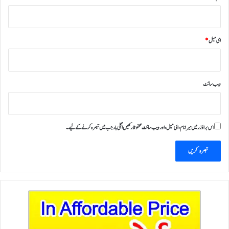
ای میل
*
ویب‌ سائٹ
اس براؤزر میں میرا نام، ای میل، اور ویب سائٹ محفوظ رکھیں اگلی بار جب میں تبصرہ کرنے کےلیے۔