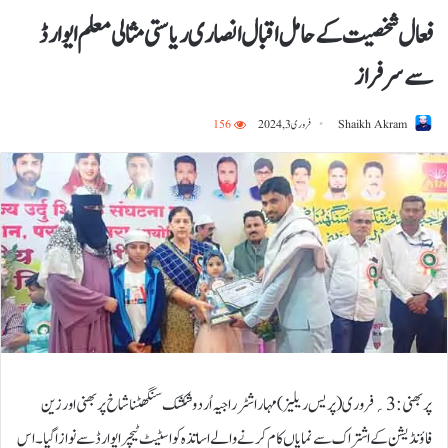
فعال شخصیت کے حامل اقبال انصاری ریاستی مثالی معلم ایوارڈ
سے سرفراز
Shaikh Akram
فروری 3, 2024
156
پربھنی:3؍ فروری (پریس ریلیز) مہاراشٹر راجیہ اُردو شکشک سنگھٹنا شاخ پربھنی اور زین
فاؤنڈیشن کے اشتراک سے نمایاں کام کرنے والے اساتذہ کو اسٹیٹ ٹیچر ایوارڈ سے نوازا گیا۔اس