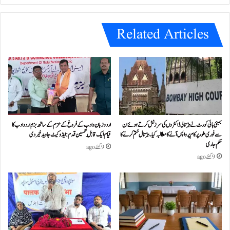
e
Related Articles
بمبئی ہائی کورٹ نے ہڑتالی ڈاکٹروں کی سرزنش کرتے ہوئے ان
اردو زبان و ادب کے فروغ کے عزم کے ساتھ بزمِ اردو ادب کا
سے فوری طور پر کام پر واپس آنے کا مطالبہ کیا۔ہڑتال ختم کرنے کا
قیام ایک قابلِ تحسین قدم : ایڈوکیٹ جاوید خیردی
حکم جاری
9 گھنٹے ago
9 گھنٹے ago