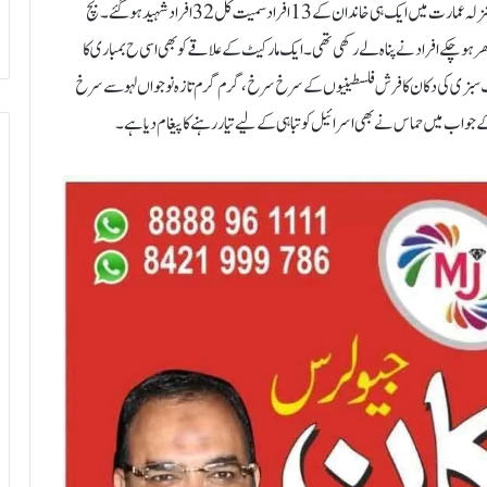
تھے۔خان یونس کے علاقے میں اسرائیلی بمباری کا ہدف بننے والی ایک چار منزلہ عمارت میں ایک ہی خاندان کے 13 افراد سمیت کل 32 افراد شہید ہو گئے۔ بچ
ے بتایا کہ اس بلڈنگ میں 100 کے قریب بے گھر ہو چکے افراد نے پناہ لے رکھی تھی۔ایک مارکیٹ کے علاقے کو بھی اسی ح بمباری کا
اں ایک سبزی کی دکان کا فرش فلسطینیوں کے سرخ سرخ ، گرم گرم تازہ نوجواں لہو سے سرخ
 جواب میں حماس نے بھی اسرائیل کو تباہی کے لیے تیار رہنے کا پیغام دیا ہے۔