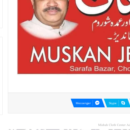
Messenger
Skype
Misbah Cloth Center Ad