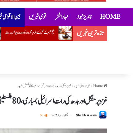
HOME
ناندیڑ نیوز
مہاراشٹر
قومی خبریں
بین الاقوامی 
تازہ ترین خبریں
شیخ شمیم کے قتل کے ملزم شبّر دادا کو دو روزہ پولیس ریمانڈ
’’مکسوپیتھی‘‘ کے خلاف آئی ایم اے کی احتجاجی تحریک
Home
/
بین الاقوامی خبریں
/
غزہ پرمنگل اور بدھ کی رات اسرائیلی بمباری، 80 فلسطینی شہید
غزہ پرمنگل اور بدھ کی رات اسرائیلی بمباری، 80 فلسطینی شہید
Shaikh Akram
اکتوبر 25, 2023
53