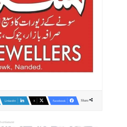
Share
LinkedIn
X
Facebook
vertisment