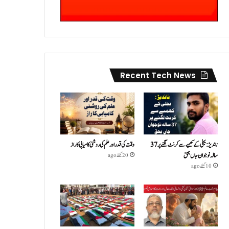
Recent Tech News
ناندیڑ: بجلی کے کھمبے سے کرنٹ لگنے پر 37
وقت کی قدر اور علم کی روشنی کامیابی کا راز
سالہ نوجوان جاں بحق
20 گھنٹے ago
10 گھنٹے ago