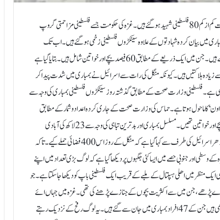
غزہ،۲۵؍اکتوبر:غزہ میں اسرائیلی بمباری سے منگل اور بدھ کی درمیانی رات کم از کم 80 فلسطینی شہید ہو گئے ہیں۔ غزہ کی حکومت جسے فلسطینی مزاحمتی گروپ
ری میں بیان کردہ شہادتوں کے علاوہ سینکڑوں فلسطینی زخمی ہو گئے ہیں۔اب تک
اسرائیلی بمباری کے نتیجے میں غزہ میں لگ بھگ 6000 فلسطینی شہید ہو چکے ہیں۔ جن میں ایک ذریعے کے مطابق 60 فیصد بچے اور خواتین شامل ہیں۔بتایا گیا ہے
ادہ ہلاکتیں ہیں۔ کیونکہ منگل کی رات سے اسرائیل نے بمباری میں شدت پیدا کر
ا رہی ہے۔فلسطینی وزارت صحت کے مطابق گذشتہ روز سینکڑوں فلسطینی بمباری کی وجہ سے
شٹ ڈاون ‘ کا ماحول ہوتا ہے۔حماس کی وزارت صحت کے جاری کردہ اعداد و شمار کے مطابق
منگل کے روز مجموعی طور پر 704 فلسطینی لقمہ اجل بنے۔ان میں زیادہ تر بچے اور خواتین تھیں۔ مسلسل بمباری اور بد ترین تباہی کی وجہ سے 23 لاکھ کی آبادی
خوراک، پانی اور ادویات کے علاوہ ایندھن اور کمبلوں تک سے محروم ہے۔ادھر اسرائیل کی طرف سے کہا گیا ہے کہ منگل کے روز اس 400 فضائی حملے کیے۔ تاکہ
 کے وسطی اور جنوبی حصے میں ایسا کئی جگہوں پر دیکھا گیا ہے کہ لوگ بڑی تعداد میں اپنے
ایک منظر میں اھلی ہسپتال کے ملبے کے قریب ایک فلسطینی باپ کو دیکھا جا سکتا ہے۔ جو
ا ہے اوراس کے تین بچوں کی لاشیں پڑی ہیں۔ کارکنوں نے 24 جنازے پڑھے ، جن میں سے اکثریت بچوں کے جنازے پڑھنے کی تھی۔غزہ میں جہاں ائے
روز ایک ہی خاندان کی کئی کئی ہلاکتیں ہو رہی ہیں۔ ان میں دو خاندان ایسے بھی ہیں جن کے 47 افراد بمباری میں جان سے گئے ہیں۔ یہ لوگ رفح کے نزدیک رہتے