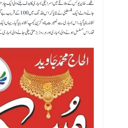
جانے والے ایک فلسطینی ن
نشانہ بنایا گیا ۔ اس بمباری سے نصیرت پناہ گزین کیمپ نشانہ بایا گیا۔ یہ
تھا۔اس مسلسل ہونے والی بمباری اور ہر روز بڑھتی چلی جانے والی بمباری کے