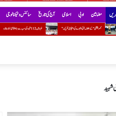
خبریں
مضامین
ادبی
اسلامی
آج کی تاریخ
سائنس و ٹیکنالوجی
غزہ میں 112 شہدا کی سب سے بڑا اجتماعی نماز جنازہ
پیغامِ رحمتِ عالمﷺ اور نسوانی جنین کشی: انسانی 