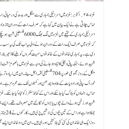
حماس چلاتی ہے نے ایک بیان میں کہا ہے کہ صرف رات کے دوران تازہ بمبا
کہ غزہ میں صرف ایک رات کے دوران ہونے والی یہ اب تک کی یہ سب سے زی
دی ہے۔ یہ بمباری خاندانوں کے خاندانوں سمیت گھروں کو ملبے کا ڈھیر بن
شہید ہوئے، جبکہ پانی و بجلی کا تباہ ہو جانے کی وجہ سے غزہ میں بالعموم ‘
حماس رہنماوں کو ہلاک کیا جاسکے اور اس کے کمانڈ سنٹرز کو تباہ کیا جاسکے۔غزہ
شہید اور زخمی ہونے والے بچوں یا بڑوں کو نکالنے میں مصروف تھے۔ایسے ہی 
جھکا ہو