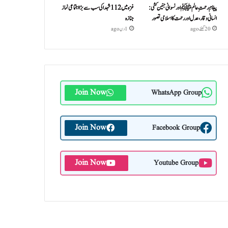
پیغامِ رحمتِ عالمﷺ اور نسوانی جنین کشی:
غزہ میں 112 شہدا کی سب سے بڑا اجتماعی نماز
انسانی وقار، عدل اور رحمت کا اسلامی تصور
جنازہ
20 گھنٹے ago
1 دن ago
Join Now
WhatsApp Group
Join Now
Facebook Group
Join Now
Youtube Group