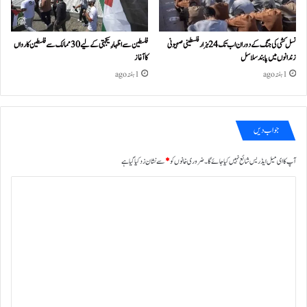
نسل کشی کی جنگ کے دوران اب تک 24ہزار فلسطینی صہیونی
فلسطین سے اظہارِ یکجہتی کے لیے 30 ممالک سے فلسطین کارواں
زندانوں میں پابند سلاسل
کا آغاز
1 ہفتہ ago
1 ہفتہ ago
جواب دیں
آپ کا ای میل ایڈریس شائع نہیں کیا جائے گا۔
ضروری خانوں کو
*
سے نشان زد کیا گیا ہے
ت
ب
ص
ر
ہ
*