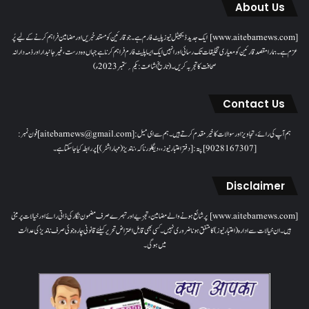
About Us
[www.aitebarnews.com] ایک جدید ڈیجیٹل نیوز پلیٹ فارم ہے۔ جو قارئین کو مستند خبریں اور مضامین فراہم کرنے کے لیے پُر
عزم ہے۔ ہمارا مقصدقارئین کو معیاری تخلیقات تک رسائی اور انہیں ایک ایسا پلیٹ فارم فراہم کرنا ہے جہاں وہ درست، غیر جانبدار اور ذمہ دارانہ
صحافت کا تجربہ کریں۔( تاریخ اشاعت : یکم؍ ستمبر 2023ء)
Contact Us
ہم آپ کی رائے، تجاویز اور سوالات کا خیرمقدم کرتے ہیں۔ ہم سےای میل: [aitebarnews@gmail.com]فون نمبر:
[9028167307]پتہ: [دفتر اعتبار نیوز، ، دیگلور ناکہ، ناندیڑ(مہاراشٹر) ] پر رابطہ کیا جاسکتا ہے۔
Disclaimer
[www.aitebarnews.com] پر شائع ہونے والے مضامین، تجزیے اور تبصرے صرف مضمون نگار کی ذاتی رائے اور خیالات پر مبنی
ہیں۔ ان خیالات سے ادارہ (اعتبار نیوز) کا متفق ہونا ضروری نہیں۔ کسی بھی قابل اعتراض تحریر کیلئے قانونی چارہ جوئی صرف ناندیڑ کی عدالت
میں ہوگی۔