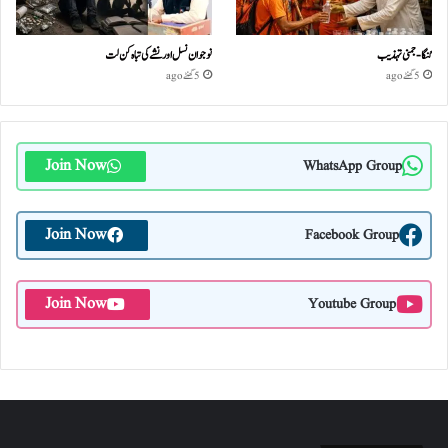
گنگا-جمنی تہذیب
نوجوان نسل اور نشے کی تباہ کن لت
5 گھنٹے ago
5 گھنٹے ago
Join Now
WhatsApp Group
Join Now
Facebook Group
Join Now
Youtube Group