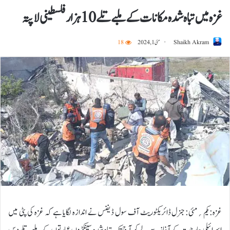
غزہ میں تباہ شدہ مکانات کے ملبے تلے10 ہزار فلسطینی لاپتہ
Shaikh Akram
مئی 1, 2024
18
غزہ:یکم؍مئی: جنرل ڈائریکٹوریٹ آف سول ڈیفنس نے اندازہ لگایا ہے کہ غزہ کی پٹی میں