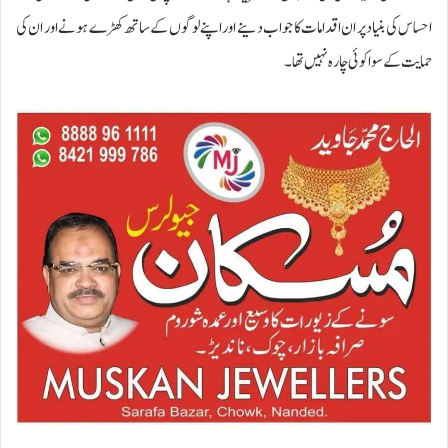
احساس کی بنیاد پر ان اقدامات کا جواب دینے اور اپنے لوگوں کے ساتھ کھڑے ہونے اور ان کی
حمایت کے سوا کوئی چارہ نہیں تھا۔