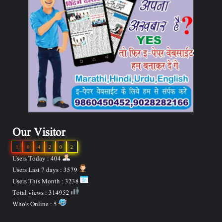
Our Visitor
1
0
4
2
0
2
Users Today : 404
Users Last 7 days : 3579
Users This Month : 3238
Total views : 314952
Who's Online : 5