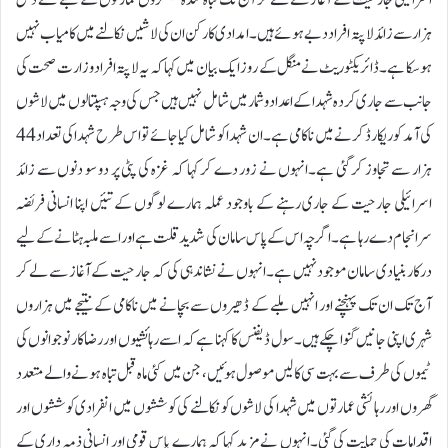
اسرائیلی جارحیت کے آغاز سے لے کر آج تک تباہ شدہ سینکڑوں عمارتوں کے ملبے تلے دس
ہزار سے زائد لاپتہ افراد دبے ہوئے ہیں۔امدادی کارکن ان کی لاشیں نکالنے میں کامیاب نہیں
ہو سکا ہے۔ڈائریکٹوریٹ نے منگل کے روز ایک بیان میں کہا کہ یہ لاپتہ افراد وزارت صحت کی
جانب سے جاری کردہ شہدا کے اعدادوشمار میں شامل نہیں ہیں جس کی وجہ ہسپتالوں میں لاشوں
کی آمد کو ریکارڈ کرنے میں ناکامی ہے۔ ان شہدا کو شامل کیا جائے تواس طرح شہدا کی تعداد 44
ہزار سے تجاوز کر گئی ہے۔انہوں نے زور دے کر کہا کہ غزہ کی پٹی پر دو سو دنوں سے زائد
اسرائیلی جارحیت کے جاری رہنے کے باوجود عملہ ہمارے لوگوں کے تئیں اپنا انسانی فریضہ
سرانجام دے رہا ہے۔ اگرچہ اس کے پاس سامان کی شدید قلت ہے اور اسے ملبہ ہٹانے کے لیے
درکار بنیادی سامان موجود نہیں ہے۔انہوں نے نشاندہی کی کہ جارحیت کے آغاز سے لے کر
آج تک ان تک پہنچنے اور انہیں ملبے کے ڈھیروں سے بچانے میں ناکامی کے نتیجے میں ہزاروں
شہری اپنی جانیں گنوا چکے ہیں۔سول ڈیفنس کا کہنا ہے کہ اسے رہائشیوں اور رضاکار نوجوانوں کی
ٹیموں کی طرف سے بہت سی کالیں موصول ہوئیں، جن میں کئی ماہ قبل تباہ ہونے والے متعدد
گھروں اور رہائشی عمارتوں میں شہدا کی لاشوں کو نکالنے کی کوششوں میں انفرادی کوششوں اور
اقدامات کی حمایت کی گئی۔انہوں نے مزید کہا کہ ہمارے پاس قومی اور انسانی ذمہ داری کے