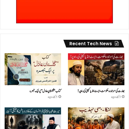
Recent Tech News
بھارت کی موجودہ حکومت،ایسٹ انڈیا کمپنی کی راہ پر!
کتاب "گلستانِ عادل” پر ایک تبصرہ
5 گھنٹے ago
5 گھنٹے ago