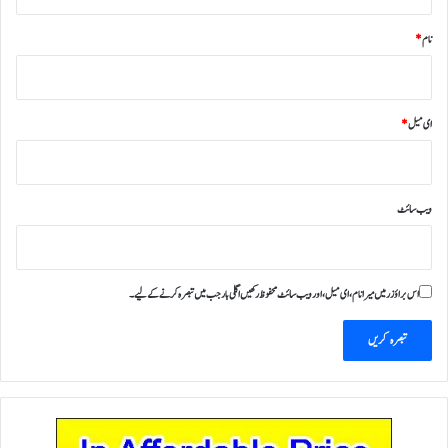
نام
*
ای میل
*
ویب‌ سائٹ
اس براؤزر میں میرا نام، ای میل، اور ویب سائٹ محفوظ رکھیں اگلی بار جب میں تبصرہ کرنے کےلیے۔