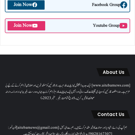
Join Now
Facebook Group
Join Now
Youtube Group
About Us
[www.aitebarnews.com] ایک جدید ڈیجیٹل نیوز پلیٹ فارم ہے۔ جو قارئین کو مستند خبریں اور مضامین فراہم کرنے کے لیے پُر
عزم ہے۔ ہمارا مقصدقارئین کو معیاری تخلیقات تک رسائی اور انہیں ایک ایسا پلیٹ فارم فراہم کرنا ہے جہاں وہ درست، غیر جانبدار اور ذمہ دارانہ
صحافت کا تجربہ کریں۔( تاریخ اشاعت : یکم؍ ستمبر 2023ء)
Contact Us
ہم آپ کی رائے، تجاویز اور سوالات کا خیرمقدم کرتے ہیں۔ ہم سےای میل: [aitebarnews@gmail.com]فون نمبر:
[9028167307]پتہ: [دفتر اعتبار نیوز، ، دیگلور ناکہ، ناندیڑ(مہاراشٹر) ] پر رابطہ کیا جاسکتا ہے۔