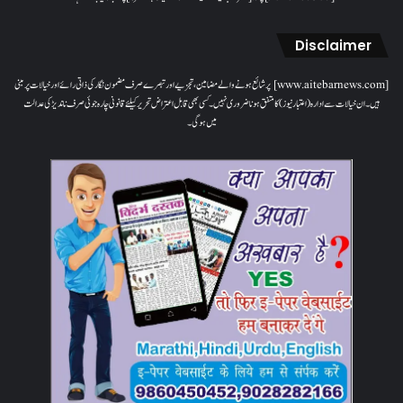
Disclaimer
[www.aitebarnews.com] پر شائع ہونے والے مضامین، تجزیے اور تبصرے صرف مضمون نگار کی ذاتی رائے اور خیالات پر مبنی
ہیں۔ ان خیالات سے ادارہ (اعتبار نیوز) کا متفق ہونا ضروری نہیں۔ کسی بھی قابل اعتراض تحریر کیلئے قانونی چارہ جوئی صرف ناندیڑ کی عدالت
میں ہوگی۔