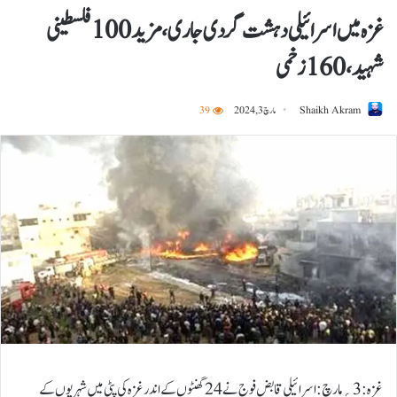
غزہ میں اسرائیلی دہشت گردی جاری، مزید100 فلسطینی
شہید،160 زخمی
Shaikh Akram
مارچ 3, 2024
39
غزہ:3؍مارچ:اسرائیلی قابض فوج نے 24 گھنٹوں کے اندر غزہ کی پٹی میں شہریوں کے