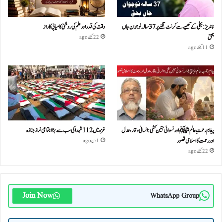
ناندیڑ: بجلی کے کھمبے سے کرنٹ لگنے پر 37 سالہ نوجوان جاں
وقت کی قدر اور علم کی روشنی کامیابی کا راز
بحق
22 گھنٹے ago
11 گھنٹے ago
پیغامِ رحمتِ عالمﷺ اور نسوانی جنین کشی: انسانی وقار، عدل
غزہ میں 112 شہدا کی سب سے بڑا اجتماعی نماز جنازہ
اور رحمت کا اسلامی تصور
1 دن ago
22 گھنٹے ago
Join Now
WhatsApp Group