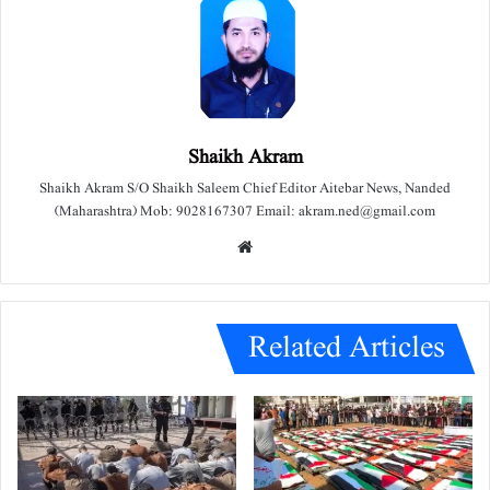
Shaikh Akram
Shaikh Akram S/O Shaikh Saleem Chief Editor Aitebar News, Nanded
(Maharashtra) Mob: 9028167307 Email: akram.ned@gmail.com
We
bsit
e
Related Articles