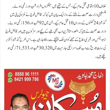
خلاف 10 اجتماعی قتل عام کیے، جس کے نتیجے میں سینکڑوں افراد شہید اور زخمی ہوئے۔
فلسطینی وزارت صحت نے ہفتے کے روز ایک بیان میں کہا کہ قابض فوج نے غزہ کی پٹی میں
گذشتہ 24 گھنٹوں کے دوران 10 قتل عام کیے، جن میں 92 شہید اور 156 زخمی ہوئے۔
وزارت صحت نے بتایا کہ متعدد متاثرین اب بھی ملبے کے نیچے اور سڑکوں پر ہیں اور قابض فوج
ایمبولینس اور شہری دفاع کے عملے کو ان تک پہنچنے سے روکا جا رہی ہے۔اس طرح گذشتہ اکتوبر
کی سات تاریخ سے اب تک اسرائیلی جارحیت میں 30,320 شہید اور 71,533 زخمی ہو
چکے ہیں۔