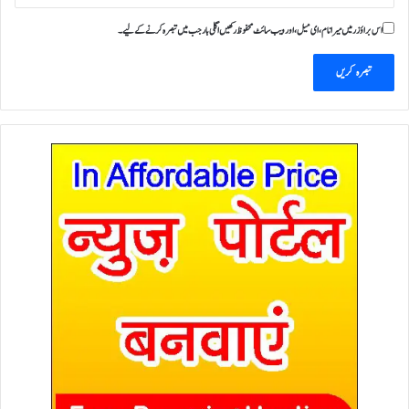
اس براؤزر میں میرا نام، ای میل، اور ویب سائٹ محفوظ رکھیں اگلی بار جب میں تبصرہ کرنے کےلیے۔