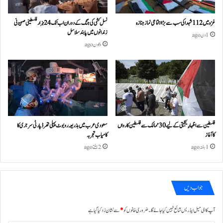
غزہ میں 112 شہدا کی سب سے بڑا اجتماعی نماز جنازہ
نسل کشی کی جنگ کے دوران اب تک 24ہزار فلسطینی صہیونی
زندانوں میں پابند سلاسل
1 دن ago
6 دن ago
فلسطین سے اظہارِ یکجہتی کے لیے 30 ممالک سے فلسطین کارواں
سعودی عرب میں بذریعہ روبوٹ پہلی تھرڈ پارٹی سرجری کا
کا آغاز
کامیاب تجربہ
1 ہفتہ ago
2 ہفتے ago
جواب دیں
آپ کا ای میل ایڈریس شائع نہیں کیا جائے گا۔
ضروری خانوں کو
*
سے نشان زد کیا گیا ہے