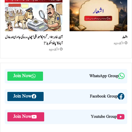
اشعار
آئینہ خانہ :۱۵؍گرام کا ’تاریخی‘ چھاپہ، روما کی جاسوسی اور عادل
آباد کا ’پابلو اسکوبار‘!
9 گھنٹے ago
9 گھنٹے ago
Join Now
WhatsApp Group
Join Now
Facebook Group
Join Now
Youtube Group