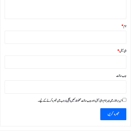
*
نام
*
ای میل
*
ویب‌ سائٹ
اس براؤزر میں میرا نام، ای میل، اور ویب سائٹ محفوظ رکھیں اگلی بار جب میں تبصرہ کرنے کےلیے۔