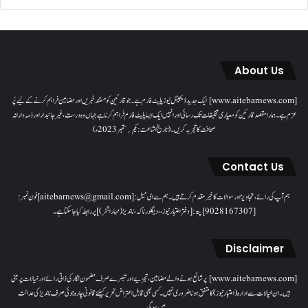
About Us
[www.aitebarnews.com] ایک جدید ڈیجیٹل نیوز پلیٹ فارم ہے۔ جو قارئین کو مستند خبریں اور مضامین فراہم کرنے کے لیے پُر
عزم ہے۔ ہمارا مقصدقارئین کو معیاری تخلیقات تک رسائی اور انہیں ایک ایسا پلیٹ فارم فراہم کرنا ہے جہاں وہ درست، غیر جانبدار اور ذمہ دارانہ
صحافت کا تجربہ کریں۔( تاریخ اشاعت : یکم؍ ستمبر 2023ء)
Contact Us
ہم آپ کی رائے، تجاویز اور سوالات کا خیرمقدم کرتے ہیں۔ ہم سےای میل: [aitebarnews@gmail.com]فون نمبر:
[9028167307]پتہ: [دفتر اعتبار نیوز، ، دیگلور ناکہ، ناندیڑ(مہاراشٹر) ] پر رابطہ کیا جاسکتا ہے۔
Disclaimer
[www.aitebarnews.com] پر شائع ہونے والے مضامین، تجزیے اور تبصرے صرف مضمون نگار کی ذاتی رائے اور خیالات پر مبنی
ہیں۔ ان خیالات سے ادارہ (اعتبار نیوز) کا متفق ہونا ضروری نہیں۔ کسی بھی قابل اعتراض تحریر کیلئے قانونی چارہ جوئی صرف ناندیڑ کی عدالت
میں ہوگی۔