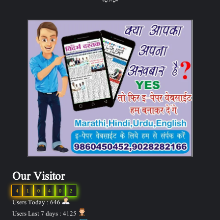
Our Visitor
4
1
0
4
0
2
Users Today : 646
Users Last 7 days : 4125