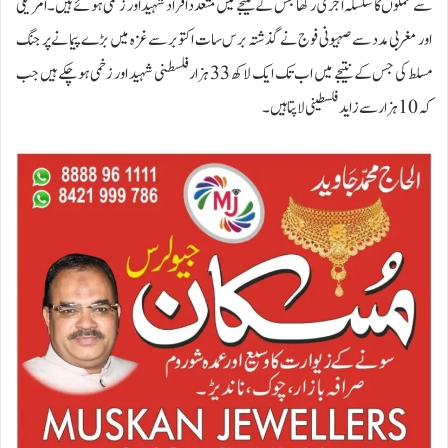
سے حملوں کا سلسلہ اجری رکھا جس کے نتیجے میں متعدد افراد شہید اور زخمی ہوئے ہیں۔امریکی
اور مغربی مدد سے صہیونی فوج نے گذشتہ برس سات اکتوبر سے غزہ میں بڑے پیمانے پر جنگ
مسلط کی جس کے نتیجے میں اب تک ایک لاکھ 33 ہزار فلسطنی شہید اور زخمی ہوچکے ہیں جب
کہ 10 ہزار سے زاید فلسطینی لاپتا ہیں۔