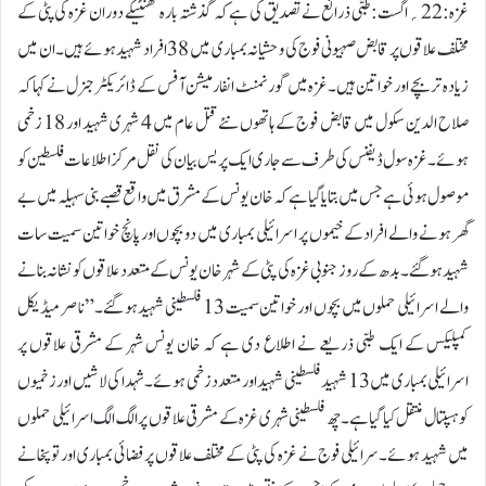
غزہ:22؍اگست:طبی ذرائع نے تصدیق کی ہے کہ گذشتہ بارہ گھنٹیکے دوران غزہ کی پٹی کے
مختلف علاقوں پر قابض صہیونی فوج کی وحشیانہ بمباری میں 38 افراد شہید ہوئے ہیں۔ ان میں
زیادہ تر بچے اور خواتین ہیں۔غزہ میں گورنمنٹ انفارمیشن آفس کے ڈائریکٹر جنرل نے کہاکہ
صلاح الدین سکول میں قابض فوج کے ہاتھوں نئے قتل عام میں 4 شہری شہید اور 18 زخمی
ہوئے۔غزہ سول ڈیفنس کی طرف سے جاری ایک پریس بیان کی نقل مرکزاطلاعات فلسطین کو
موصول ہوئی ہے جس میں بتایا گیا ہے کہ خان یونس کے مشرق میں واقع قصبے بنی سہیلہ میں بے
گھر ہونے والے افراد کے خیموں پر اسرائیلی بمباری میں دو بچوں اور پانچ خواتین سمیت سات
شہید ہوگئے۔بدھ کے روز جنوبی غزہ کی پٹی کے شہر خان یونس کے متعدد علاقوں کو نشانہ بنانے
والے اسرائیلی حملوں میں بچوں اور خواتین سمیت 13 فلسطینی شہید ہو گئے۔”ناصر میڈیکل
کمپلیکس کے ایک طبی ذریعے نے اطلاع دی ہے کہ خان یونس شہر کے مشرقی علاقوں پر
اسرائیلی بمباری میں 13 شہید فلسطینی شہید اور متعدد زخمی ہوئے۔ شہدا کی لاشیں اور زخمیوں
کو ہسپتال منتقل کیا گیا ہے۔چھ فلسطینی شہری غزہ کے مشرقی علاقوں پر الگ الگ اسرائیلی حملوں
میں شہید ہوئے۔سرائیلی فوج نے غزہ کی پٹی کے مختلف علاقوں پر فضائی بمباری اور توپخانے