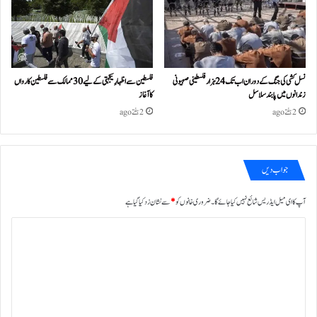
نسل کشی کی جنگ کے دوران اب تک 24ہزار فلسطینی صہیونی
فلسطین سے اظہارِ یکجہتی کے لیے 30 ممالک سے فلسطین کارواں
زندانوں میں پابند سلاسل
کا آغاز
2 ہفتے ago
2 ہفتے ago
جواب دیں
آپ کا ای میل ایڈریس شائع نہیں کیا جائے گا۔
ضروری خانوں کو
*
سے نشان زد کیا گیا ہے
ت
ب
ص
ر
ہ