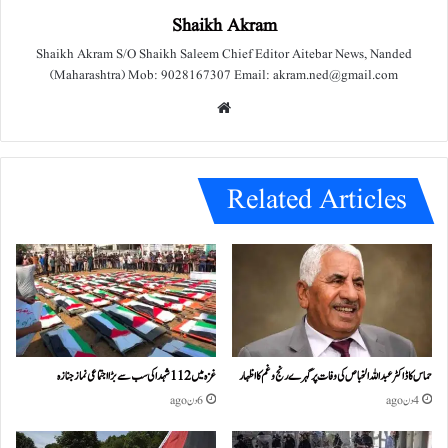
Shaikh Akram
Shaikh Akram S/O Shaikh Saleem Chief Editor Aitebar News, Nanded
(Maharashtra) Mob: 9028167307 Email: akram.ned@gmail.com
We
bsit
e
Related Articles
حماس کا ڈاکٹر عبداللہ الخباص کی وفات پر گہرے رنج وغم کااظہار
غزہ میں 112 شہدا کی سب سے بڑا اجتماعی نماز جنازہ
4 دن ago
6 دن ago