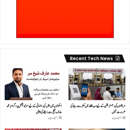
Recent Tech News
مریضوں کی رجسٹریشن کے لیے اب قطار میں کھڑے رہنے کی
اسکولوں میں طلبہ کی رہنمائی کے لیے موٹیویشنل پروگرام، محمد
ضرورت نہیں
عارف شیخ سے رابطے کی اپیل
3 گھنٹے ago
7 گھنٹے ago