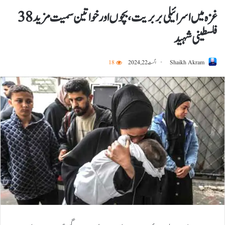
غزہ میں اسرائیلی بربریت، بچوں اور خواتین سمیت مزید 38
فلسطینی شہید
Shaikh Akram
اگست 22, 2024
18