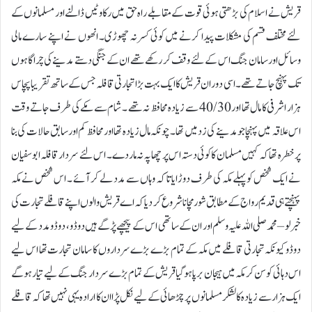
قریش نے اسلام کی بڑھتی ہوئی قوت کے مقابلے راہ حق میں رکا وٹیں ڈالنے اور مسلمانوں کے
لئے مختلف قسم کی مشکلات پیدا کرنے میں کوئی کسر نہ چھوڑی۔ انھوں نے اپنے سارے مالی
وسائل اورسامان جنگ اس کے لئے وقف کر رکھے تھے ان کے جنگی دستے مدینے کی چراگاہوں
تک پہنچ جاتے تھے۔ اسی دوران قریش کا ایک بہت بڑا تجارتی قافلہ جس کے ساتھ تقریبا پچاس
ہزار اشرفی کا مال تھا اور 40/30 سے زیادہ محافظ نہ تھے ۔ شام سے مکے کی طرف جاتے وقت
اس علاقہ میں پہنچا جو مدینے کی زد میں تھا۔ چونکہ مال زیادہ تھا اور محافظ کم اور سابق حالات کی بنا
پر خطرہ تھا کہ کہیں مسلمان کا کوئی دستہ اس پر چھا پہ نہ مار دے۔ اس لئے سردار قافلہ ابو سفیان
نے ایک شخص کو پہلے مکہ کی طرف دوڑایا تا کہ وہاں سے مدد لے کر آئے ۔ اس شخص نے مکہ
پہنچتے ہی قدیم رواج کے مطابق شور مچانا شروع کر دیا کہ اے قریش والوں اپنے قافلے تجارت کی
خبر لو – محمد صلی اللہ علیہ وسلم اور ان کےساتھی اس کے پیچھے پڑ گے ہیں دوڈو، دوڈو مدد کے لیے
دوڈو کیونکہ تجارتی قافلے میں مکہ کے تمام بڑے بڑے سرداروں کا سامان تجارت تھا اس لیے
اس دہائی کو سن کر مکہ میں ہیجان برپا ہوگیا قریش کے تمام بڑے سردار جنگ کے لیے تیار ہوگے
ایک ہزار سے زیادہ کا لشکر مسلمانوں پر چڑھائی کے لیے نکل پڑا ان کا ارادہ یہی نہیں تھا کہ قافلے