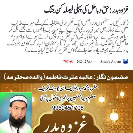
غزوہ بدر:حق و باطل کی پہلی فیصلہ کن جنگ
(قارئین یہ مضمون دراصل ایک تقریری مقابلہ کے لیے میرے طالب
علمی کے زمانہ میں میری پیاری امی نے اپنے مبارک ہاتھوں سے مجھے لکھ کر
دیا تھا اور میں نے اس مقابلہ میں اس تقریر کو پیش کرتےہوے انعام دوم
حاصل کیا تھا میں نے ضروری سمجھا کہ 17 رمضان المبارک کا دن جو جنگ
بدر کے لیے ہمیشہ یاد رکھا جاے گا اس تقریر کو شائع کیا جاے ۔)
Shaikh Akram
مارچ 27, 2024
707