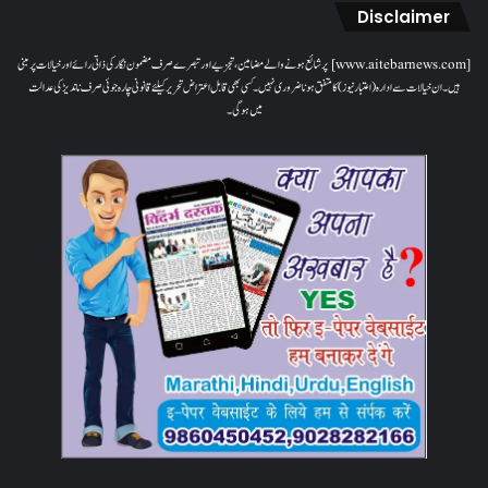
Disclaimer
[www.aitebarnews.com] پر شائع ہونے والے مضامین، تجزیے اور تبصرے صرف مضمون نگار کی ذاتی رائے اور خیالات پر مبنی
ہیں۔ ان خیالات سے ادارہ (اعتبار نیوز) کا متفق ہونا ضروری نہیں۔ کسی بھی قابل اعتراض تحریر کیلئے قانونی چارہ جوئی صرف ناندیڑ کی عدالت
میں ہوگی۔