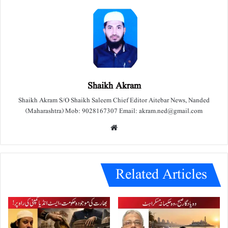
Shaikh Akram
Shaikh Akram S/O Shaikh Saleem Chief Editor Aitebar News, Nanded
(Maharashtra) Mob: 9028167307 Email: akram.ned@gmail.com
We
bsit
e
Related Articles