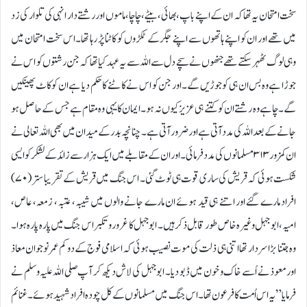
سخت امتحان یہ تھا کہ ان کے اپنے باپ، بھائی ، بیٹے، چاچا، ماموں اور رشتے دار انہی کی تلوار کی زد
میں تھے اور ان کو اپنے ہاتھوں سے اپنے جگر کے ٹکڑوں کو کاٹنا پڑ رہا تھا۔ اس سخت امتحان میں
وہی لوگ ٹھہر سکتےتھےجنھوں نے سچے دل سے اللہ سے یہ عہد کیا تھا کہ جن رشتوں کو اس نے
جوڑا ہے وہ بس ان ہی کو جوڑیں گے۔ اور جن کو اس نے کاٹنے کا حکم دیا ہے ان کو کاٹ پھینکیں
گے۔ چاہے وہ رشتے ان کو کتنے ہی عزیز کیوں نہ ہو۔ ایمان کا یہی وہ مقام ہے جس کے حاصل ہو
جانے کے بعد اللہ کی مدد آتی ہے اور ضرور آتی ہے۔ چنانچہ بدر کے میدان میں بھی اللہ تعالی نے
ان کمزور ۳۱۳ مسلمانوں کی مدد فرمائی۔ اور ان کے مقابلے میں ایک ہزار سے زائد کے لشکر کو ایسی
شکست ہوئی کہ قریش کی ساری قوت ہی ٹوٹ گئی۔ اس جنگ میں قریش کے تقریبا ستر (۷۰)
افراد مارے گئے اور اتنے ہی قید ہوئے ان مارے جانے والوں میں شیبہ، عتبہ، زمعہ، عاص،
امیہ، ابو جہل وغیرہ خاص طور قابل ذکر ہیں۔ ابو جہل کا غرور و تکبر اس جنگ میں پارہ پارہ ہوا۔
وہ جتنا بڑا سردار تھا اتنی ہی ذلت کی موت نصیب ہوئی کہ اسلامی فوج کے دو کم عمر نوجوان معاذ
اور معوذ نے اُسے خاک و خون میں ڈبو دیا۔ ابو جہل کی لاش دیکھ کر آپ صلی اللہ علیہ وسلم نے
فرمایا ” یہ اس اُمت کا فرعون تھا ۔ اس جنگ میں مسلمانوں کے کل چودہ افراد شہید ہوئے ۔ غنائم