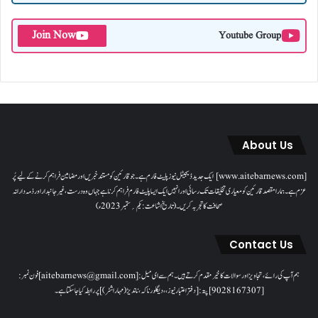
Join Now
Youtube Group
About Us
[www.aitebarnews.com] ایک جدید ڈیجیٹل نیوز پلیٹ فارم ہے۔ جو قارئین کو مستند خبریں اور مضامین فراہم کرنے کے لیے پُر
عزم ہے۔ ہمارا مقصدقارئین کو معیاری تخلیقات تک رسائی اور انہیں ایک ایسا پلیٹ فارم فراہم کرنا ہے جہاں وہ درست، غیر جانبدار اور ذمہ دارانہ
صحافت کا تجربہ کریں۔( تاریخ اشاعت : یکم؍ ستمبر 2023ء)
Contact Us
ہم آپ کی رائے، تجاویز اور سوالات کا خیرمقدم کرتے ہیں۔ ہم سےای میل: [aitebarnews@gmail.com]فون نمبر:
[9028167307]پتہ: [دفتر اعتبار نیوز، ، دیگلور ناکہ، ناندیڑ(مہاراشٹر) ] پر رابطہ کیا جاسکتا ہے۔