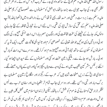
رسول اللہ صلی اللہ علیہ وسلم فوج کے ساتھ وادی بدر کے قریب فروکش ہوئے ۔ ادھر قریشی
لشکر بھی بدر کی جانب تیزی سے بڑھ رہا تھا۔ ابو جہل کو مسلمانوں سے خصوصاً نبی کریم صلی للہ
علیہ وسلم سے زبردست دشمنی اور حسد تھا۔ یہی تو تھا جس نے دارالند وا میں (نعوذباللہ) آپ
صلی اللہ علیہ وسلم کے قتل کی سازش تیار کی تھی۔ اس لئے اس نے تجارتی قافلہ کے بچ جانے پر
واپس مکہ جانے کےفیصلے کی سخت مخالفت کی اور جنگ پر مصر رہا۔ اس رات جسکی صبح بدر کی جنگ
ہوئی دو باتیں ایسی ہوئیں جو اللہ تعالی کے خصوصی کرم اور تائید الہی کا ثبوت تھیں۔ ایک تو یہ کہ
مسلمانوں کو سکون کے ساتھ نیند آئی اور وہ صبح تازہ دم ہو کر اُٹھے۔ دوسرے اس رات کو بارش
ہوئی ۔ بارش ہو جانے سے ریتیلی زمین سخت ہو گئی اور مسلمانوں کے لئے میدان اچھا ہو گیا۔
اسکے بر عکس مشرکین نشیب میں ہونے کی وجہ سے وہاں کیچڑ ہو گیا اور ان کے پاؤں دھسنے لگے۔
اسلامی تاریخ کے زریں صفحات شاہد ہیں کہ عرب کے ریگزار اور سنگلاخ زمین پر مسلمان بے
برگ و بار اور تہی دامن تھے۔ اور دوسری جانب تمام تر ہتھیاروں اور سامان حرب سے لیس
لشکر جرار حق کومٹانے کی مذموم کوشش کر رہا تھا۔لیکن فرزندان اسلام میں محض کلمہ طیبہ نے
جوش و ہمت اور عزم و استقلال پیدا کر دیا تھا۔ ان کی رگوں میں گرم خون بحر بیکراں کی طرح