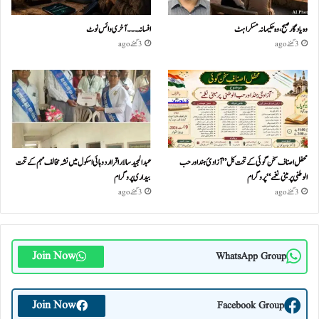
وہ یادگار صبح، وہ حکیمانہ مسکراہٹ
افسانہ۔۔۔آخری وائس نوٹ
3 گھنٹے ago
3 گھنٹے ago
محفل اصناف سخن گوئی کے تحت کل ”آزادئ ہند اور حب
عبدالمجید سالار اقرا اردو ہائی اسکول میں نشہ مخالف مہم کے تحت
الوطنی پر مبنی نغمے“پروگرام
بیداری پروگرام
3 گھنٹے ago
3 گھنٹے ago
Join Now
WhatsApp Group
Join Now
Facebook Group