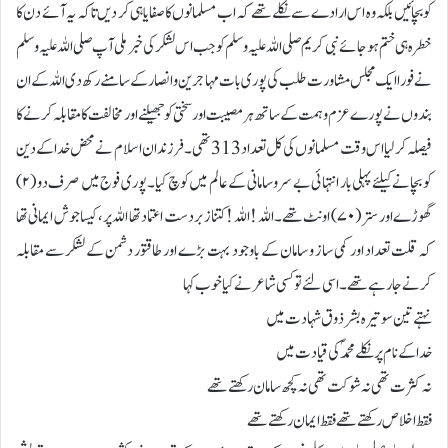
کو بچائیں بلکہ وہ اس ارادے سے نکلے تھے کہ اب مسلمانوں کا صفایا ہی کر دیں تاکہ یہ آئے دن کا
خطرہ ہی ختم ہو جائے نبی کریم صلی اللہ علیہ وسلم کو جب اس لشکر کی خبر ملی آپ صلی اللہ علیہ وسلم
نے فورا ایک مجلس مشاورت طلب کی پوری بات مہاجرین و انصار کے سامنے رکھ دی اللہ کے ان
بندوں نے پورے عزم و ہمت کے ساتھ ہر مصیبت اور سختی کو جھیلنے اور مخالفت کا مقابلہ کرنے کا
فیصلہ کر لیا اس وقت مسلمانوں کی کل تعداد 313 تھی۔ فرزندان اسلام نے محض خدا کے دین
کو بچانے کیلئے پہلی بار انتہائی بے سرو سامانی کے عالم میں کوچ کیا۔ پوری فوج میں صرف دو (۲)
گھوڑے اور ستر (۷۰) اونٹ تھے۔ اللہ ! اللہ ! کتنا زبردست اعتماد تھا اللہ پر ، کیسا جوش ایمانی تھا
کہ قلت تعداد اور کمی ساز و سامان کے باوجود بہت بڑے اور طاقتور دشمن کے لشکر سے مقابلہ
کرنے جا رہے تھے۔ اسی لئے تو کسی شاعر نے کیا خوب کہا
نہتے تین سو تیرہ بشر ذوق شہادت میں
خدا کے نام پر نکلے محمدؐ کی قیادت میں
نہ کثرت تھی نہ شوکت تھی نہ کچھ سامان رکھتے تھے
فقط اخلاص رکھتے تھے فقط ایمان رکھتے تھے