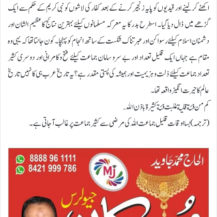
اکھٹے کر لینے اور قیدیوں کو پایہ زنجیر کرنے کے بعدکفار کی لاشوں کو نبی کریم کے حکم سے ایک
گڑھے میں ڈال دیا گیا۔ اسطرح بدر کا یہ معرکہ مسلمانوں کیلئے بہترین نتائج کا عظیم الشان اور
دشمنان اسلام کیلئےرسوا کن اور عبرتناک شکست کے ساتھ انجام کو پہنچا۔ کون جانتا تھا کہ یہی وہ
مقام ہے جہاں ایک قلیل تعداد اور بے سرو سامان جماعت کیلئے فتح و کامرانی اور دوسری کثیر
تعداد جماعت کیلئے ذلت و ہزیمیت اور ہمیشہ کی پستی مقدر ہے؟ یہ تاریخ عرب ہی کا نہیں تاریخ
عالم کا حیرت انگیز واقعہ تھا۔
كم من فئة قلية غلبت فئة كثيرة باذن الله .
(ترجمہ) بسا اوقات قلیل جماعت اللہ کی مرضی سے کثیر جماعت پر غالب آجاتی ہے۔