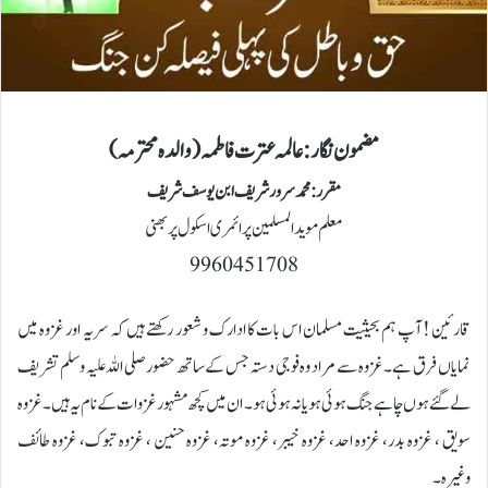
مضمون نگار : عالمہ عترت فاطمہ (والدہ محترمہ)
مقرر :محمد سرور شریف ابن یوسف شریف
معلم مویدالمسلمین پرائمری اسکول پربھنی
9960451708
قارئین ! آپ ہم بحیثیت مسلمان اس بات کا ادارک و شعور رکھتے ہیں کہ سریہ اور غزوہ میں
نمایاں فرق ہے۔ غزوہ سے مراد وہ فوجی دستہ جس کے ساتھ حضور صلی اللہ علیہ وسلم تشریف
لے گئے ہوں چاہے جنگ ہوئی ہو یا نہ ہوئی ہو۔ ان میں کچھ مشہور غزوات کے نام یہ ہیں۔ غزوہ
سویق ، غزوہ بدر، غزوہ احد، غزوہ خیبر، غزوہ موتہ، غزوہ حنین ، غزوہ تبوک، غزوہ طائف
وغیرہ۔