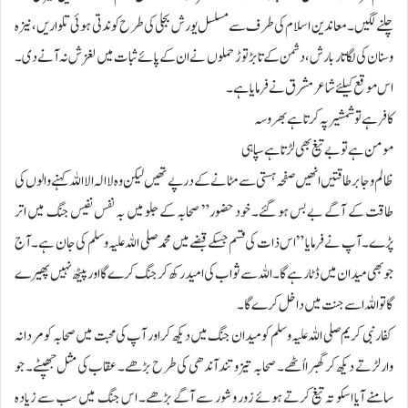
چلنے لگیں۔ معاندین اسلام کی طرف سے مسلسل یورش بجلی کی طرح کو ندتی ہوئی تلواریں، نیزہ
و سنان کی لگاتار بارش، دشمن کے تابڑ توڑ حملوں نے ان کے پائے ثبات میں لغزش نہ آنے دی۔
اس موقع کیلئے شاعر مشرق نے فرمایا ہے۔
کا فر ہے تو شمشیر پہ کرتا ہے بھروسہ
مومن ہے تو بے تیغ بھی لڑتا ہے سپاہی
ظالم و جابر طاقتیں انھیں صفحہ ہستی سے مٹانے کے درپے تھیں لیکن وہ لا الہ الا اللہ کہنے والوں کی
طاقت کے آگے بے بس ہو گئے۔ خود حضور” صحابہ کے جلو میں بہ نفس نفیس جنگ میں اتر
پڑے۔ آپ نے فرمایا ” اس ذات کی قسم جسکے قبضے میں محمد صلی اللہ علیہ وسلم کی جان ہے۔ آج
جو بھی میدان میں ڈٹا ر ہے گا ۔ اللہ سے ثواب کی امید رکھ کر جنگ کرے گا اور پیٹھ نہیں پھیرے
گا تواللہ اسے جنت میں داخل کرے گا۔
کفار نبی کریم صلی اللہ علیہ وسلم کو میدان جنگ میں دیکھ کر اور آپ کی محبت میں صحابہ کو مردانہ
وارلڑتے دیکھ کر گھبرا اُٹھے۔ صحابہ تیز و تند آندھی کی طرح بڑھے۔ عقاب کی مثل جھپٹے۔ جو
سامنے آیا اسکو تہ تیغ کرتے ہوئے زور و شور سے آگے بڑھے۔ اس جنگ میں سب سے زیادہ