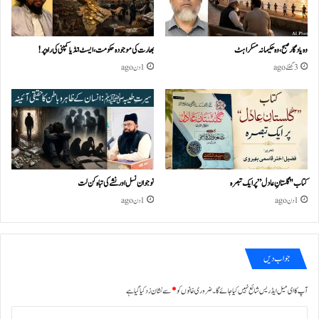
وہ یادگار صبح، وہ حکیمانہ مسکراہٹ
بھارت کی موجودہ حکومت،ایسٹ انڈیا کمپنی کی راہ پر!
3 گھنٹے ago
1 دن ago
کتاب "گلستانِ عادل” پر ایک تبصرہ
نوجوان نسل اور نشے کی تباہ کن لت
1 دن ago
1 دن ago
جواب دیں
آپ کا ای میل ایڈریس شائع نہیں کیا جائے گا۔
ضروری خانوں کو
*
سے نشان زد کیا گیا ہے
ت