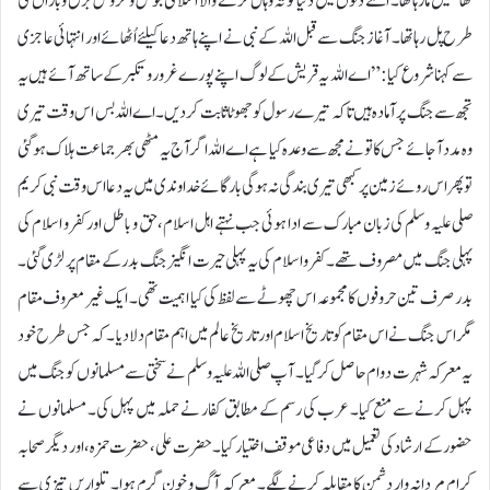
ٹھاٹھیں مارہا تھا۔ انکے دلوں میں دنیا کو تہ وہال کرنے والا اسلامی جوش و خروش برق و باراں کی
طرح پل رہا تھا ۔ آغاز جنگ سے قبل اللہ کے نبی نے اپنےہاتھ دعا کیلئے اُٹھائے اور انتہائی عاجزی
سے کہنا شروع کیا: ” اے اللہ یہ قریش کے لوگ اپنے پورے غرور و تکبر کے ساتھ آئے ہیں یہ
تجھ سے جنگ پر آمادہ ہیں تا کہ تیرے رسول کو جھوٹا ثابت کر دیں۔ اے اللہ بس اس وقت تیری
وہ مدد آ جائے جس کا تو نے مجھ سے وعدہ کیا ہے اے اللہ اگر آج یہ مٹھی بھر جماعت ہلاک ہو گئی
تو پھر اس روئے زمین پرکبھی تیری بندگی نہ ہوگی بارگائے خداوندی میں یہ دعا اس وقت نبی کریم
صلی علیہ وسلم کی زبان مبارک سے ادا ہوئی جب نہتے اہل اسلام،حق و باطل اور کفر و اسلام کی
پہلی جنگ میں مصروف تھے۔ کفر و اسلام کی یہ پہلی حیرت انگیز جنگ بدر کے مقام پر لڑی گئی۔
بدر صرف تین حروفوں کا مجموعہ اس چھوٹے سے لفظ کی کیا اہمیت تھی۔ ایک غیر معروف مقام
مگر اس جنگ نے اس مقام کو تاریخ اسلام اور تاریخ عالم میں اہم مقام دلا دیا ۔ کہ جس طرح خود
یہ معرکہ شہرت دوام حاصل کر گیا۔ آپ صلی اللہ علیہ وسلم نے سختی سے مسلمانوں کو جنگ میں
پہل کرنے سے منع کیا۔ عرب کی رسم کے مطابق کفار نے حملہ میں پہل کی۔ مسلمانوں نے
حضور کے ارشاد کی تعمیل میں دفاعی موقف اختیار کیا ۔ حضرت علی، حضرت حمزہ ، اور دیگر صحابہ
کرام مردانہ وار دشمن کا مقابلہ کرنے لگے۔ معرکہ آگ و خون گرم ہوا۔ تلواریں تیزی سے