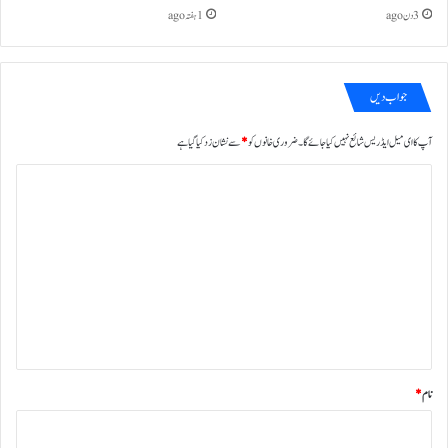
3 دن ago
1 ہفتہ ago
جواب دیں
آپ کا ای میل ایڈریس شائع نہیں کیا جائے گا۔
ضروری خانوں کو
*
سے نشان زد کیا گیا ہے
ت
ب
ص
ر
ہ
*
نام
*