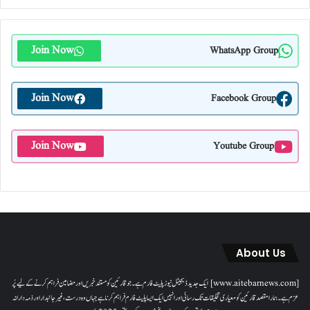
Join Now
WhatsApp Group
Join Now
Facebook Group
Join Now
Youtube Group
About Us
[www.aitebarnews.com] ایک جدید ڈیجیٹل نیوز پلیٹ فارم ہے۔ جو قارئین کو مستند خبریں اور مضامین فراہم کرنے کے لیے پُر
عزم ہے۔ ہمارا مقصدقارئین کو معیاری تخلیقات تک رسائی اور انہیں ایک ایسا پلیٹ فارم فراہم کرنا ہے جہاں وہ درست، غیر جانبدار اور ذمہ دارانہ