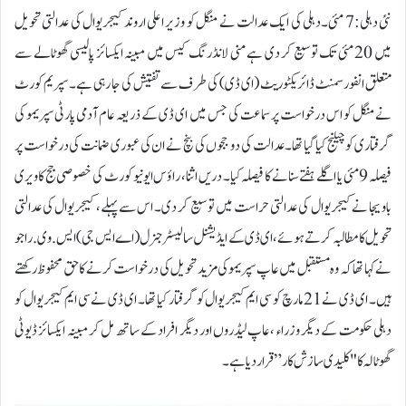
نئی دہلی:7 مئی۔دہلی کی ایک عدالت نے منگل کو وزیر اعلی اروند کیجریوال کی عدالتی تحویل
میں 20 مئی تک توسیع کر دی ہے منی لانڈرنگ کیس میں مبینہ ایکسائز پالیسی گھوٹالے سے
متعلق انفورسمنٹ ڈائریکٹوریٹ (ای ڈی) کی طرف سے تفتیش کی جا رہی ہے۔ سپریم کورٹ
نے منگل کو اس درخواست پر سماعت کی جس میں ای ڈی کے ذریعہ عام آدمی پارٹی سپریمو کی
گرفتاری کو چیلنج کیا گیا تھا۔ عدالت کی دو ججوں کی بنچ نے ان کی عبوری ضمانت کی درخواست پر
فیصلہ 9 مئی یا اگلے ہفتے سنانے کا فیصلہ کیا۔ دریں اثنا، راؤس ایونیو کورٹ کی خصوصی جج کاویری
باویجا نے کیجریوال کی عدالتی حراست میں توسیع کر دی۔ اس سے پہلے، کیجریوال کی عدالتی
تحویل کا مطالبہ کرتے ہوئے، ای ڈی کے ایڈیشنل سالیسٹر جنرل (اے ایس جی) ایس.وی. راجو
نے کہا تھا کہ وہ مستقبل میں عاپ سپریمو کی مزید تحویل کی درخواست کرنے کا حق محفوظ رکھتے
ہیں۔ ای ڈی نے 21 مارچ کو سی ایم کیجریوال کو گرفتار کیا تھا۔ ای ڈی نے سی ایم کیجریوال کو
دہلی حکومت کے دیگر وزراء ،عاپ لیڈروں اور دیگر افراد کے ساتھ مل کر مبینہ ایکسائز ڈیوٹی
گھوٹالہ کا "کلیدی سازش کار” قرار دیا ہے۔