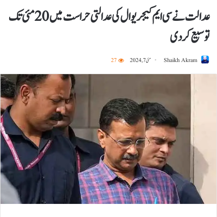
عدالت نے سی ایم کیجریوال کی عدالتی حراست میں 20 مئی تک
توسیع کردی
Shaikh Akram
مئی 7, 2024
27