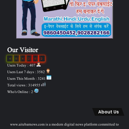
Our Visitor
4
0
4
2
0
2
Users Today : 407
Users Last 7 days : 3582
Users This Month : 3241
Total views : 314955
Who's Online : 2
About Us
www.aitebarnews.com is a modern digital news platform committed to