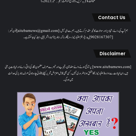
صحافت کا تجربہ کریں۔( تاریخ اشاعت : یکم؍ ستمبر 2023ء)
Contact Us
ہم آپ کی رائے، تجاویز اور سوالات کا خیرمقدم کرتے ہیں۔ ہم سےای میل: [aitebarnews@gmail.com]فون نمبر:
[9028167307]پتہ: [دفتر اعتبار نیوز، ، دیگلور ناکہ، ناندیڑ(مہاراشٹر) ] پر رابطہ کیا جاسکتا ہے۔
Disclaimer
[www.aitebarnews.com] پر شائع ہونے والے مضامین، تجزیے اور تبصرے صرف مضمون نگار کی ذاتی رائے اور خیالات پر مبنی
ہیں۔ ان خیالات سے ادارہ (اعتبار نیوز) کا متفق ہونا ضروری نہیں۔ کسی بھی قابل اعتراض تحریر کیلئے قانونی چارہ جوئی صرف ناندیڑ کی عدالت
میں ہوگی۔