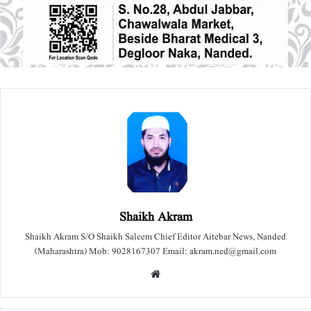
Shaikh Akram
Shaikh Akram S/O Shaikh Saleem Chief Editor Aitebar News, Nanded
(Maharashtra) Mob: 9028167307 Email: akram.ned@gmail.com
We
bsit
e