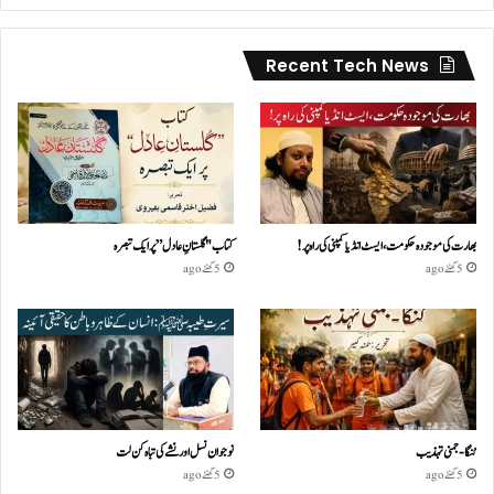
Recent Tech News
بھارت کی موجودہ حکومت،ایسٹ انڈیا کمپنی کی راہ پر!
کتاب "گلستانِ عادل” پر ایک تبصرہ
5 گھنٹے ago
5 گھنٹے ago
گنگا-جمنی تہذیب
نوجوان نسل اور نشے کی تباہ کن لت
5 گھنٹے ago
5 گھنٹے ago