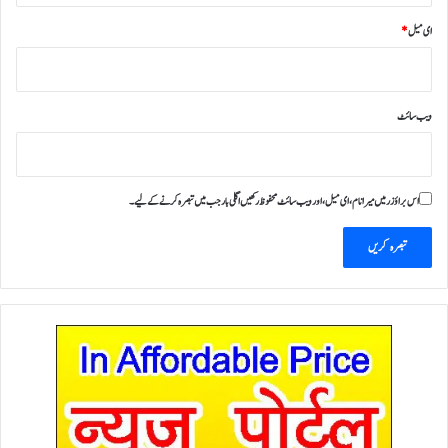
ای میل
*
ویب‌ سائٹ
اس براؤزر میں میرا نام، ای میل، اور ویب سائٹ محفوظ رکھیں اگلی بار جب میں تبصرہ کرنے کےلیے۔