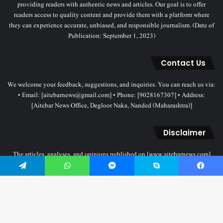
providing readers with authentic news and articles. Our goal is to offer
readers access to quality content and provide them with a platform where
they can experience accurate, unbiased, and responsible journalism. (Date of
Publication: September 1, 2023)
Contact Us
We welcome your feedback, suggestions, and inquiries. You can reach us via:
• Email: [aitebarnews@gmail.com] • Phone: [9028167307] • Address:
[Aitebar News Office, Degloor Naka, Nanded (Maharashtra)]
Disclaimer
The articles, analyses, and opinions published on [www.aitebarnews.com]
solely represent the personal views and opinions of the authors. These views
do not necessarily reflect the stance of the Aitebar News management. Any
Telegram
WhatsApp
Messenger
Skype
Facebook
legal proceedings related to objectionable content will be subject to the
jurisdiction of the Nanded court only.