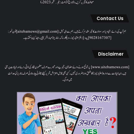
صحافت کا تجربہ کریں۔( تاریخ اشاعت : یکم؍ ستمبر 2023ء)
Contact Us
ہم آپ کی رائے، تجاویز اور سوالات کا خیرمقدم کرتے ہیں۔ ہم سےای میل: [aitebarnews@gmail.com]فون نمبر:
[9028167307]پتہ: [دفتر اعتبار نیوز، ، دیگلور ناکہ، ناندیڑ(مہاراشٹر) ] پر رابطہ کیا جاسکتا ہے۔
Disclaimer
[www.aitebarnews.com] پر شائع ہونے والے مضامین، تجزیے اور تبصرے صرف مضمون نگار کی ذاتی رائے اور خیالات پر مبنی
ہیں۔ ان خیالات سے ادارہ (اعتبار نیوز) کا متفق ہونا ضروری نہیں۔ کسی بھی قابل اعتراض تحریر کیلئے قانونی چارہ جوئی صرف ناندیڑ کی عدالت
میں ہوگی۔