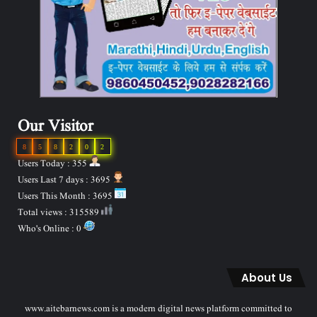
Our Visitor
8
5
8
2
0
2
Users Today : 355
Users Last 7 days : 3695
Users This Month : 3695
Total views : 315589
Who's Online : 0
About Us
www.aitebarnews.com is a modern digital news platform committed to