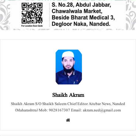
Shaikh Akram
Shaikh Akram S/O Shaikh Saleem Chief Editor Aitebar News, Nanded
(Maharashtra) Mob: 9028167307 Email: akram.ned@gmail.com
We
bsit
e