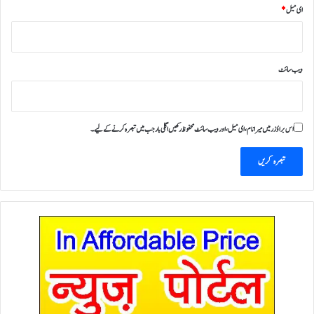
ای میل
*
ویب‌ سائٹ
اس براؤزر میں میرا نام، ای میل، اور ویب سائٹ محفوظ رکھیں اگلی بار جب میں تبصرہ کرنے کےلیے۔