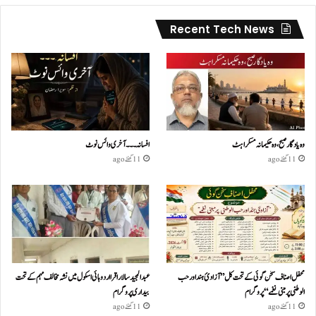
Recent Tech News
وہ یادگار صبح، وہ حکیمانہ مسکراہٹ
افسانہ۔۔۔آخری وائس نوٹ
11 گھنٹے ago
11 گھنٹے ago
محفل اصناف سخن گوئی کے تحت کل ”آزادئ ہند اور حب
عبدالمجید سالار اقرا اردو ہائی اسکول میں نشہ مخالف مہم کے تحت
الوطنی پر مبنی نغمے“پروگرام
بیداری پروگرام
11 گھنٹے ago
11 گھنٹے ago