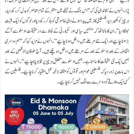
ذریعے فلسطینی قوم کے مقاصد حاصل نہیں ہوسکے جس کے بعد ہمیں مزاحمت کی طرف آنا
پڑا۔انہوں نے نشاندہی کی کہ "اس جنگ نے خطے میں منظر کے تمام عناصر کو بدل کر رکھ دیا۔
ہر چیز کو بکھیر دیا، فلسطینی کاز میں پیدا ہونے والی خاموشی کو ہلا کر رکھ دیا اور لوگوں کو ایک مثبت
جھٹکا دیا”۔ان کا ماننا تھا کہ "ہمیں سیاسی اور سکیورٹی کے لحاظ سے درحقیقت اوسلو سے آگے
بڑھنا چاہیے اور ایک نئے مرحلے میں داخل ہونا چاہیے”۔انہوں نے مزید کہا کہ "ہم دوسری
انتفاضہ کے بعد اوسلو کے بعد کے مرحلے میں داخل ہو چکے ہیں۔ آج طوفان الاقصی کے بعد
ہمیں ایک نئی حقیقت کا سامنا ہے۔ ہمیں اوسلو سے متعلق ہر چیز پر قابو پانا چاہیے”۔انہوں نے
اس بات پر زور دیا کہ فلسطینی عوام اور قوتوں کو متفقہ لائحہ عمل اختیار کرنا چاہیے۔ فلسطین کے
کسی ایک علاقے کو دوسرے سے الگ نہیں کرنا چاہیے۔