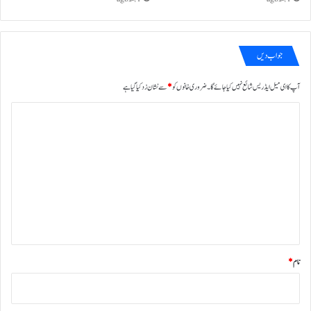
جواب دیں
آپ کا ای میل ایڈریس شائع نہیں کیا جائے گا۔
ضروری خانوں کو
*
سے نشان زد کیا گیا ہے
ت
ب
ص
ر
ہ
*
نام
*