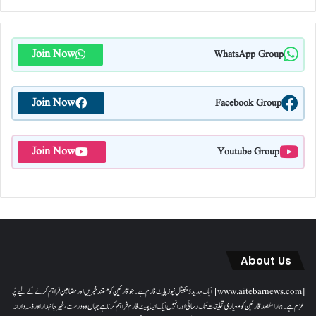
Join Now
WhatsApp Group
Join Now
Facebook Group
Join Now
Youtube Group
About Us
[www.aitebarnews.com] ایک جدید ڈیجیٹل نیوز پلیٹ فارم ہے۔ جو قارئین کو مستند خبریں اور مضامین فراہم کرنے کے لیے پُر
عزم ہے۔ ہمارا مقصدقارئین کو معیاری تخلیقات تک رسائی اور انہیں ایک ایسا پلیٹ فارم فراہم کرنا ہے جہاں وہ درست، غیر جانبدار اور ذمہ دارانہ