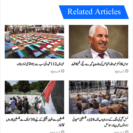
Related Articles
حماس کا ڈاکٹر عبداللہ الخباص کی وفات پر گہرے رنج وغم کااظہار
غزہ میں 112 شہدا کی سب سے بڑا اجتماعی نماز جنازہ
2 دن ago
4 دن ago
نسل کشی کی جنگ کے دوران اب تک 24ہزار فلسطینی صہیونی
فلسطین سے اظہارِ یکجہتی کے لیے 30 ممالک سے فلسطین کارواں
زندانوں میں پابند سلاسل
کا آغاز
1 ہفتہ ago
1 ہفتہ ago