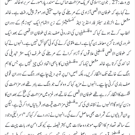
بیروت:27؍جون:اسلامی تحریک مزاحمت حماس کے سمندر پار امور کے سربراہ خالد مشعل
نے کہا ہے کہ طوفان الاقصی آزادی کے مرحلے کی جانب حقیقی اور موثر پیش رفت ہے۔خالد
مشعل نے الزیتونہ سینٹر فار اسٹڈیز اینڈ کنسلٹیشنز کے زیر اہتمام ایک سمپوزیم کے دوران
خطاب کرتے ہوئے کہا کہ "فلسطینیوں کی اندرونی صف بندی طوفان الاقصی کے بعد ایک
ضروری اور ناگزیر معاملہ بن گیا ہے۔ اسے ملتوی کرنے کی کوئی گنجائش نہیں ہے۔انہوں نے کہا
کہ طوفان الاقصی فلسطینی علاقوں کو آزاد کرانے کے مرحلے کی طرف ایک مثر تبدیلی کی
نمائندگی کرتا ہے خالد مشعل نیکہا کہ "فلسطینیوں کا باہمی اتحاد ایسی چیز نہیں ہے جس کا ہم
جنگ کے خاتمے تک انتظار کریں۔ بلکہ ہمیں اس پر توجہ دینی چاہیے اور جنگ کے دوران قومی
صف بندی کرنی چاہیے۔انہوں نے مزید کہا کہ وہ لوگ جو جنگ سے باہر تھے اور مزاحمت کی
شکست کا انتظار کر رہے تھے طوفان الاقصی کے خاتمے اور غزہ میں مزاحمت کی فتح کے بعد ان کا
وزن کیا ہوگا؟انہوں نے نشاندہی کی کہ "فلسطینی مزاحمت قیمت اور قربانیاں ادا کرتی ہے، لیکن
یہ ان قربانیوں کے ثمرات بھی حاصل کرے گی۔انہوں نے زور دے کر کہا کہ "اسرائیلی وجود
کے ساتھ تصادم کا انتخاب موجودہ حالات میں بہتر فیصلہ ہے کیونکہ امن اور بات چیت کے