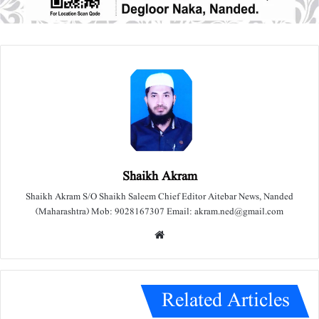
Shaikh Akram
Shaikh Akram S/O Shaikh Saleem Chief Editor Aitebar News, Nanded
(Maharashtra) Mob: 9028167307 Email: akram.ned@gmail.com
We
bsit
e
Related Articles