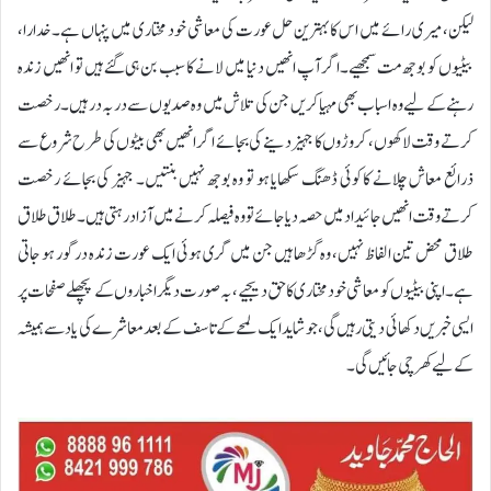
لیکن، میری رائے میں اس کا بہترین حل عورت کی معاشی خود مختاری میں پنہاں ہے۔ خدارا،
بیٹیوں کو بوجھ مت سمجھیے۔ اگر آپ انھیں دنیا میں لانے کا سبب بن ہی گئے ہیں تو انھیں زندہ
رہنے کے لیے وہ اسباب بھی مہیا کریں جن کی تلاش میں وہ صدیوں سے در بہ در ہیں۔ رخصت
کرتے وقت لاکھوں، کروڑوں کا جہیز دینے کی بجائے اگر انھیں بھی بیٹوں کی طرح شروع سے
ذرائع معاش چلانے کا کوئی ڈھنگ سکھایا ہو تو وہ بوجھ نہیں بنتیں۔ جہیز کی بجائے رخصت
کرتے وقت انھیں جائیداد میں حصہ دیا جائے تو وہ فیصلہ کرنے میں آزاد رہتی ہیں۔ طلاق طلاق
طلاق محض تین الفاظ نہیں، وہ گڑھا ہیں جن میں گری ہوئی ایک عورت زندہ درگور ہو جاتی
ہے۔اپنی بیٹیوں کو معاشی خود مختاری کا حق دیجیے، بہ صورت دیگر اخباروں کے پچھلے صفحات پر
ایسی خبریں دکھائی دیتی رہیں گی، جو شاید ایک لمحے کے تاسف کے بعد معاشرے کی یاد سے ہمیشہ
کے لیے کھرچی جائیں گی۔