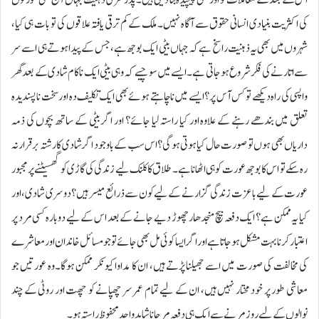
اس کے بعد کے معاملات کو اور بھی پیچیدہ بنا دیتی ہیں۔ پدر سری ذہنیت جہاں آج بھی عورتوں
کی اکثریت بنیادی انسانی حقوق سے آگاہ نہیں۔ ملک کے کم ترقی یافتہ علاقوں کی تو بات ہی کیا،
شہروں میں بھی یہ ذہنیت راسخ ہے کہ جہاں بیٹی ایک بوجھ ہے، جس کے پیدا ہوتے ہی اسے سر
سے اتارنے کی فکر شروع ہو جاتی ہے۔ ایسے میں سوچیے کہ وہی بیٹی ایک نا کام شادی کے بعد گھر
واپسی کی راہ دیکھے تو کس آس پر؟ ایسے میں نا چاہتے ہوئے بھی ایک تکلیف دہ اور سخت نا پسندیدہ
تعلق میں بندھے رہنے کے علاوہ اور کیا راستہ لیا جائے؟ اور اگر بیٹی کے ساتھ بچوں کی ذمہ
داریاں بھی ہوں تو صورت حال کیا ہوتی ہو گی؟اس سب کے با وجود اگر شادی کا رشتہ برقرار نہ
رہ سکے تو اس کا بوجھ عورت کو ہی اٹھانا ہے۔ طلاق کا کلنک لیے زندگی کی گاڑی کو گھسیٹنے پر مجبور
عورت کے لیے با عزت زندگی گزارنے کے لیے کون سے ذرائع میسر ہیں؟ دوسری شادی، اور
کیا یہ ممکن ہے؟ ایک دفعہ بیچ منجدھار چھوڑ دیے جانے کے بعد اس کے لیے دوبارہ کسی مرد پر
اعتبار کرنا بہت مشکل ہو جاتا ہے اور اگر ایسا کوئی مل بھی جائے تو جو مسائل خاندان اور معاشرے
کی مخالفت کی صورت میں اسے جھیلنا پڑتے ہیں، ان کا مداوا کیونکر ممکن ہوگا۔وہ عورتیں جو
معاشی طور پر خود مختار نہیں ہیں، ان کے لیے تمام عمر سر چھپانے کو چھت اور روٹی کے چند
نوالوں کے لیے روز مرنے سے ایک ہی دفعہ مر جانا شاید واحد محفوظ راستہ ہو۔