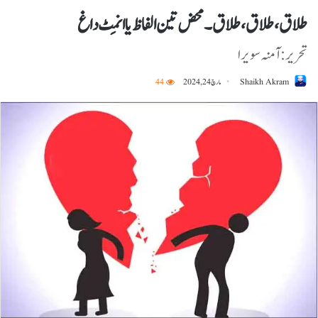
طلاق، طلاق، طلاق۔ محض تین الفاظ یا انمِٹ داغ
تحریر:آمنہ سویرا
Shaikh Akram
مارچ 24, 2024
44