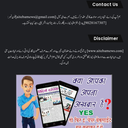
Contact Us
ہم آپ کی رائے، تجاویز اور سوالات کا خیرمقدم کرتے ہیں۔ ہم سےای میل: [aitebarnews@gmail.com]فون نمبر:
[9028167307]پتہ: [دفتر اعتبار نیوز، ، دیگلور ناکہ، ناندیڑ(مہاراشٹر) ] پر رابطہ کیا جاسکتا ہے۔
Disclaimer
[www.aitebarnews.com] پر شائع ہونے والے مضامین، تجزیے اور تبصرے صرف مضمون نگار کی ذاتی رائے اور خیالات پر مبنی
ہیں۔ ان خیالات سے ادارہ (اعتبار نیوز) کا متفق ہونا ضروری نہیں۔ کسی بھی قابل اعتراض تحریر کیلئے قانونی چارہ جوئی صرف ناندیڑ کی عدالت
میں ہوگی۔