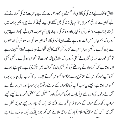
طلاق کا کلنک لیے زندگی کی گاڑی کو گھسیٹنے پر مجبور عورت کے لیے با عزت زندگی گزارنے کے
لیے کون سے ذرائع میسر ہیں؟ہم اپنی زندگی میں کتنے ہی ایسے فیصلے کرتے ہیں، جن پر بعد میں
پچھتانا پڑتا ہے۔ دوستوں کی ٹولیاں اور دفاتر کی راہداریاں ہم صرف اس لیے چھوڑ دیتے ہیں
کیوں کہ ہم وہاں مس فٹ ہو رہے تھے۔ یقینا شادی کا رشتہ ان معاشی اور معاشرتی بندھنوں
سے بڑھ کر ہے۔ لیکن یہاں اس سے کنارہ کشی کلنک کا ٹیکہ لگوانے جیسا ہے۔ نبھانا ممکن نہ رہے
تو بھی عورت طلاق نہیں لے سکتی، کیوں کہ طلاق یافتہ عورت تو منحوس ہوتی ہے۔کبھی کبھی
ایسا ہوتا ہے کہ کسی حادثے یا واقعے کی خبر ہمیں اپنی گرفت میں جکڑ لیتی ہے۔ نا چاہتے ہوئے
بھی آپ خود کو اس کے متاثرین سے جڑا ہوا محسوس کرتے ہیں۔ ان کا کرب اپنی جان پر یوں
محسوس ہوتا ہے، جیسے یہ سب آپ کی نگاہوں کے سامنے وقوع پذیر ہو رہا ہو۔ اس سانحے سے
گزرنے والوں کی اس لمحے کیا کیفیت ہوگی؟ زندگی اور مستقبل کے متعلق انھوں نے کیسے کیسے
خواب دیکھ رکھے ہوں گے، جو نا تمام ٹھہرے۔ایسی ہی ایک خبر چند روز پہلے میری نظر سے
گزری، جس کے مطابق اسلام آباد کے نواحی علاقے میں گھریلو نا چاقی پر ایک خاتون نے اپنے