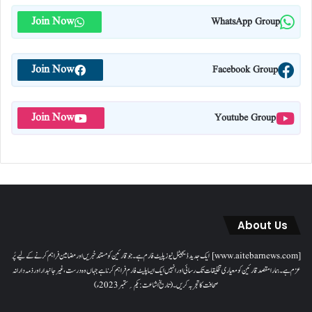
Join Now
WhatsApp Group
Join Now
Facebook Group
Join Now
Youtube Group
About Us
[www.aitebarnews.com] ایک جدید ڈیجیٹل نیوز پلیٹ فارم ہے۔ جو قارئین کو مستند خبریں اور مضامین فراہم کرنے کے لیے پُر
عزم ہے۔ ہمارا مقصدقارئین کو معیاری تخلیقات تک رسائی اور انہیں ایک ایسا پلیٹ فارم فراہم کرنا ہے جہاں وہ درست، غیر جانبدار اور ذمہ دارانہ
صحافت کا تجربہ کریں۔( تاریخ اشاعت : یکم؍ ستمبر 2023ء)