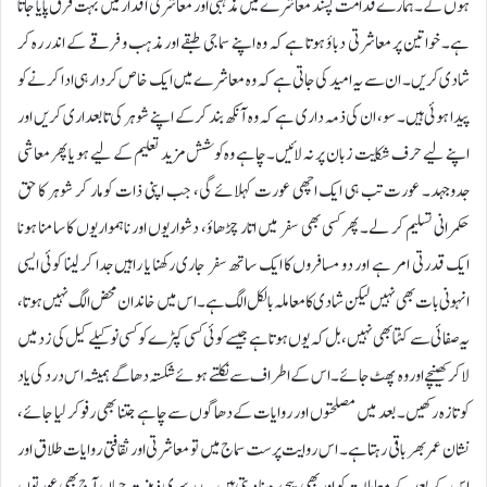
ہوں گے۔ہمارے قدامت پسند معاشرے میں مذہبی اور معاشرتی اقدار میں بہت فرق پایا جاتا
ہے۔ خواتین پر معاشرتی دباؤ ہوتا ہے کہ وہ اپنے سماجی طبقے اور مذہب و فرقے کے اندر رہ کر
شادی کریں۔ ان سے یہ امید کی جاتی ہے کہ وہ معاشرے میں ایک خاص کردار ہی ادا کرنے کو
پیدا ہوئی ہیں۔ سو، ان کی ذمہ داری ہے کہ وہ آنکھ بند کر کے اپنے شوہر کی تابعداری کریں اور
اپنے لیے حرف شکایت زبان پر نہ لائیں۔ چاہے وہ کوشش مزید تعلیم کے لیے ہو یا پھر معاشی
جدوجہد۔ عورت تب ہی ایک اچھی عورت کہلائے گی، جب اپنی ذات کو مار کر شوہر کا حق
حکمرانی تسلیم کر لے۔ پھر کسی بھی سفر میں اتار چڑھاؤ، دشواریوں اور نا ہمواریوں کا سامنا ہونا
ایک قدرتی امر ہے اور دو مسافروں کا ایک ساتھ سفر جاری رکھنا یا راہیں جدا کر لینا کوئی ایسی
انہونی بات بھی نہیں لیکن شادی کا معاملہ بالکل الگ ہے۔ اس میں خاندان محض الگ نہیں ہوتا،
یہ صفائی سے کٹتا بھی نہیں، بل کہ یوں ہوتا ہے جیسے کوئی کسی کپڑے کو کسی نوکیلے کیل کی زد میں
لا کر کھینچے اور وہ پھٹ جائے۔ اس کے اطراف سے نکلتے ہوئے شکستہ دھاگے ہمیشہ اس درد کی یاد
کو تازہ رکھیں۔ بعد میں مصلحتوں اور روایات کے دھاگوں سے چاہے جتنا بھی رفو کر لیا جائے،
نشان عمر بھر باقی رہتا ہے۔ اس روایت پرست سماج میں تو معاشرتی اور ثقافتی روایات طلاق اور