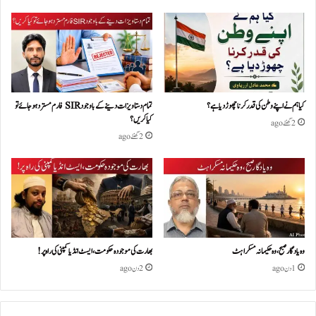
کیا ہم نے اپنے وطن کی قدر کرنا چھوڑ دیا ہے؟
تمام دستاویزات دینے کے باوجود SIR فارم مسترد ہو جائے تو
کیا کریں؟
2 گھنٹے ago
2 گھنٹے ago
وہ یادگار صبح، وہ حکیمانہ مسکراہٹ
بھارت کی موجودہ حکومت،ایسٹ انڈیا کمپنی کی راہ پر!
1 دن ago
2 دن ago