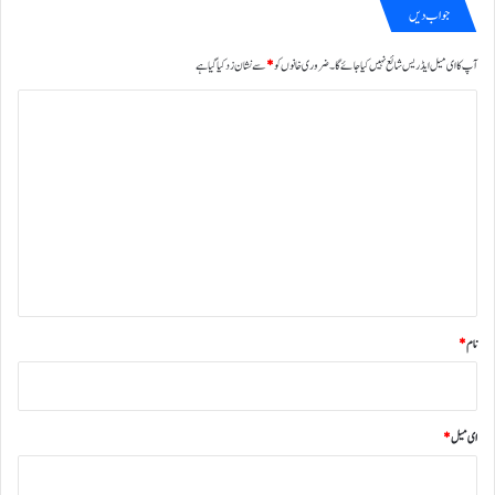
جواب دیں
آپ کا ای میل ایڈریس شائع نہیں کیا جائے گا۔
ضروری خانوں کو
*
سے نشان زد کیا گیا ہے
ت
ب
ص
ر
ہ
*
نام
*
ای میل
*