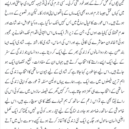
تین بچوں کو قتل کرنے کے بعد خودکشی کر لی۔ کسی جرم کی کوئی توجیہہ نہیں دی جا سکتی اور ایسے
میں کہاں قتل جیسا جرم اور وہ بھی ایک ماں کے ہاتھوں اپنی اولاد کا۔ لیکن ہر تصویر کے دو رخ
ہوتے ہیں۔ اس عورت کا خیال دماغ میں بس کہیں اٹک سا گیا ہے۔ وہ کیا عوامل، خدشات اور
عدم تحفظ کی کیفیات ہوں گی، جن کے زیر اثر ایک ماں اس انتہائی اقدام تک اٹھانے پر مجبور
ہوئی؟خاندان معاشرے کی اکائی ہے اور اس کی اساس، شادی کا رشتہ ہے۔ شادی ایک ایسا
بندھن ہے، جو دو انسانوں کو زندگی بھر کے لیے ایک کر دیتا ہے۔ دو انسان جو زندگی کے سفر
کے لیے ایک ایسے راستے کا انتخاب کرتے ہیں جہاں ان کے مفادات، نفع و نقصان ایک ہو
جاتے ہیں۔ اس لیے بجا طور پر کہا جاتا ہے کہ شادی کے لیے جیون ساتھی کا انتخاب زندگی کے
اہم ترین فیصلوں میں سے ایک ہے۔ہمارے یہاں اولین مسئلہ تو عورت کو اپنی زندگی کے
ساتھی کے انتخاب سے ہی کھڑا ہو جاتا ہے۔ اگر کہیں گھر کے فیصلہ سازوں میں سے کوئی اس کی
رائے لیتا بھی ہے تو اس زعم کے ساتھ کہ ہم تمہارے بھلے کا ہی سوچ رہے ہیں، اس لیے
خاموشی کے ساتھ رضامند ہو جا ورنہ نتائج کے لیے تیار رہو۔ کوئی یہ نہیں دیکھتا کہ ایک مکمل
اجنبی انسان، ماحول اور جگہ پر ایک نئی زندگی کا آغاز کرتے ہوئے کیسے وسوسے دل میں آتے