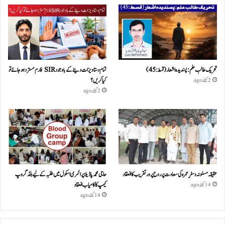
تحریک طالب علم: پسندیدہ اشعار (قسط:45)
تمام دستاویزات دینے کے باوجود SIR فارم مسترد ہو جائے تو
کیا کریں؟
2 گھنٹے ago
2 گھنٹے ago
عقیقہ مسنونہ و سفرِ عمرہ کی سعادت پر روح پرور تقریب کا انعقاد
حاجی محمد پاڈیلا پرائمری اسکول میں طلبہ کے لیے بلڈ گروپ
کیمپ کا کامیاب انعقاد
14 گھنٹے ago
14 گھنٹے ago