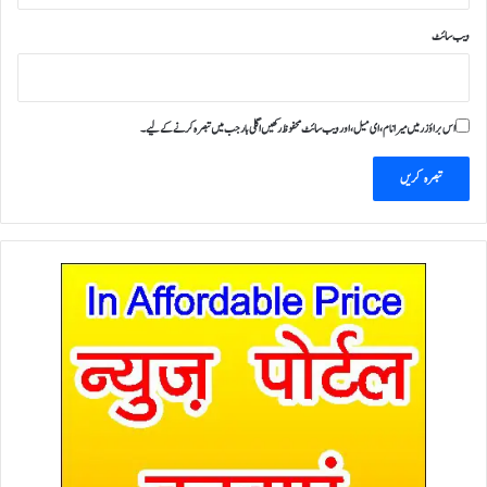
ویب‌ سائٹ
اس براؤزر میں میرا نام، ای میل، اور ویب سائٹ محفوظ رکھیں اگلی بار جب میں تبصرہ کرنے کےلیے۔