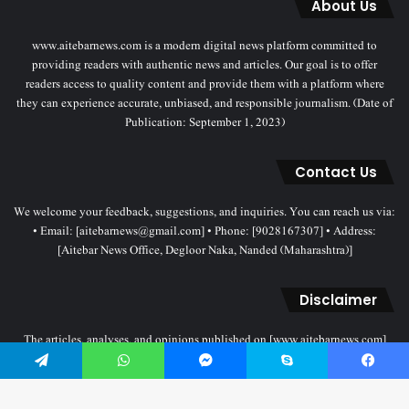
About Us
www.aitebarnews.com is a modern digital news platform committed to
providing readers with authentic news and articles. Our goal is to offer
readers access to quality content and provide them with a platform where
they can experience accurate, unbiased, and responsible journalism. (Date of
Publication: September 1, 2023)
Contact Us
We welcome your feedback, suggestions, and inquiries. You can reach us via:
• Email: [aitebarnews@gmail.com] • Phone: [9028167307] • Address:
[Aitebar News Office, Degloor Naka, Nanded (Maharashtra)]
Disclaimer
The articles, analyses, and opinions published on [www.aitebarnews.com]
solely represent the personal views and opinions of the authors. These views
do not necessarily reflect the stance of the Aitebar News management. Any
Telegram
WhatsApp
Messenger
Skype
Facebook
legal proceedings related to objectionable content will be subject to the