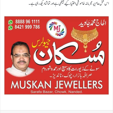
اس قتل عام پر مجرمانہ خاموشی اختیار کیے بیٹھی ہے اور تماشا دیکھ رہی ہے۔