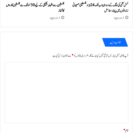
نسل کشی کی جنگ کے دوران اب تک 24ہزار فلسطینی صہیونی
فلسطین سے اظہارِ یکجہتی کے لیے 30 ممالک سے فلسطین کارواں
زندانوں میں پابند سلاسل
کا آغاز
1 ہفتہ ago
1 ہفتہ ago
جواب دیں
آپ کا ای میل ایڈریس شائع نہیں کیا جائے گا۔
ضروری خانوں کو
*
سے نشان زد کیا گیا ہے
ت
ب
ص
ر
ہ
*
نام
*