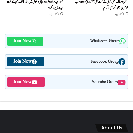
محفل اصناف سخن گوئی کے تحت کل ”آزادئ ہند اور حب
عبدالمجید سالار اقرا اردو ہائی اسکول میں نشہ مخالف مہم کے تحت
الوطنی پر مبنی نغمے“پروگرام
بیداری پروگرام
8 گھنٹے ago
8 گھنٹے ago
Join Now
WhatsApp Group
Join Now
Facebook Group
Join Now
Youtube Group
About Us