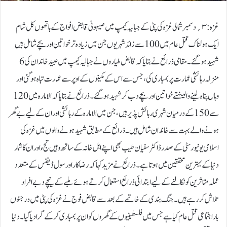
غزہ:۳؍دسمبرشمالی غزہ کی پٹی کے جبالیہ کیمپ میں صیہونی قابض افواج کے ہاتھوں کل شام
ایک ہولناک قتل عام میں 100 سے زائد شہریوں جن میں زیادہ تر خواتین اور بچے شامل ہیں
شہید ہو گئے۔مقامی ذرائع نے بتایا کہ قابض طیاروں نے جبالیہ کیمپ میں عبید خاندان کی 6
منزلہ رہائشی عمارت پر بمباری کی، جس سے اس کے مکینوں کے اوپر سے عمارت تباہ ہوگئی اور
وہاں پناہ لینے والینہتے خواتین اور بچے دب کر شہید ہوگئے۔ذرائع نے بتایا کہ الامارہ میں 120
سے 150 کے درمیان شہری رہائش پذیر ہیں، جن میں الامارہ کے رہائشی اور ان کے لیے بے گھر
ہونے والے بہت سے خاندان شامل ہیں۔ذرائع کے مطابق شہید ہونے والوں میں غزہ کی
اسلامی یونیورسٹی کے صدر ڈاکٹر سفیان طیب بھی اپنے اہل خانہ کے ساتھ وہیں تجء اور ان کا شمار
دنیا کے بہترین محققین میں ہوتا ہے۔ذرائع نے مزید کہا کہ رضاکار اور سول ڈیفنس کے متعدد
عملہ متاثرین کو نکالنے کے لیے ابتدائی ذرائع استعمال کرتے ہوئے ملبے کے نیچے دبے افراد
تلاش کر رہے ہیں۔جنگ بندی کے خاتمے کے بعد سے قابض فوج نے غزہ کی پٹی میں درجنوں
بار اجتماعی قتل عام کیا ہے جس میں فلسطینیوں کے گھروں کو ان پر بمباری کرکے گرا دیا گیا۔ دنیا