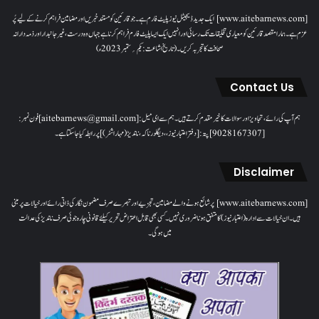
[www.aitebarnews.com] ایک جدید ڈیجیٹل نیوز پلیٹ فارم ہے۔ جو قارئین کو مستند خبریں اور مضامین فراہم کرنے کے لیے پُر
عزم ہے۔ ہمارا مقصدقارئین کو معیاری تخلیقات تک رسائی اور انہیں ایک ایسا پلیٹ فارم فراہم کرنا ہے جہاں وہ درست، غیر جانبدار اور ذمہ دارانہ
صحافت کا تجربہ کریں۔( تاریخ اشاعت : یکم؍ ستمبر 2023ء)
Contact Us
ہم آپ کی رائے، تجاویز اور سوالات کا خیرمقدم کرتے ہیں۔ ہم سےای میل: [aitebarnews@gmail.com]فون نمبر:
[9028167307]پتہ: [دفتر اعتبار نیوز، ، دیگلور ناکہ، ناندیڑ(مہاراشٹر) ] پر رابطہ کیا جاسکتا ہے۔
Disclaimer
[www.aitebarnews.com] پر شائع ہونے والے مضامین، تجزیے اور تبصرے صرف مضمون نگار کی ذاتی رائے اور خیالات پر مبنی
ہیں۔ ان خیالات سے ادارہ (اعتبار نیوز) کا متفق ہونا ضروری نہیں۔ کسی بھی قابل اعتراض تحریر کیلئے قانونی چارہ جوئی صرف ناندیڑ کی عدالت
میں ہوگی۔