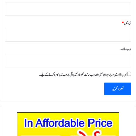
ای میل
*
ویب‌ سائٹ
اس براؤزر میں میرا نام، ای میل، اور ویب سائٹ محفوظ رکھیں اگلی بار جب میں تبصرہ کرنے کےلیے۔