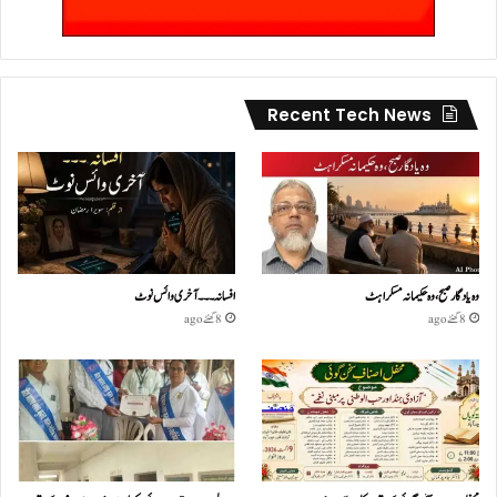
Recent Tech News
وہ یادگار صبح، وہ حکیمانہ مسکراہٹ
افسانہ۔۔۔آخری وائس نوٹ
8 گھنٹے ago
8 گھنٹے ago