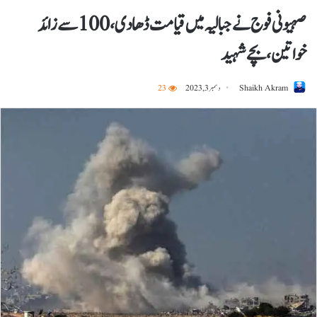
صہیونی فوج نے جبالیہ میں قیامت ڈھادی،100 سے زائد
خواتین،بچے شہید
Shaikh Akram
دسمبر 3, 2023
23