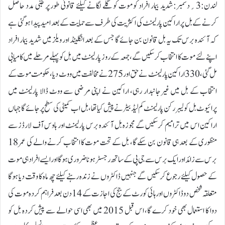
لندن:3؍دسمبر:شدید بیمار افراد کو موت کو گلے لگانے کیلئے قانونی طور پر طبی مدد حاصل
کرنے کے بل پر اراکین پارلیمنٹ کی اکثریت کی طرف سے حمایت کے بعد امید پیدا ہو گئی ہے
کہ آئندہ برس تک یہ بل قانون بن جائے گا جس کے بعد انگلینڈ اور ویلز میں شدید بیمار افراد
اپنے لئے موت کا انتخاب کرسکیں گے، جمعہ کے روز پارلیمنٹ میں بل کو پہلے مرحلے میں کامیابی
مل گئی، 330 اراکین پارلیمنٹ نے حق اور 275 نے مخالفت میں ووٹ دیا، حکومت موت کے
انتخاب کے بل میں غیرجانبدار رہی، اراکین نے اپنی مرضی سے ووٹ ڈالا پارلیمنٹ میں
پرائیوٹ بل کو لیبر رکن پارلیمنٹ کم لیڈ بیٹر نے پیش کیا تھا، بل اب کمیٹی کی سطح پر جائے گا جہاں
اراکین اس میں ترامیم کرسکیں گے مجوزہ بل آئندہ برس پارلیمنٹ اور ہاوس آف لارڈز سے
منظوری کے بعد ہی قانون بن سکے گا، بل کے تحت موت کا انتخاب کرنے والے کی عمر 18
برس سے زائد اور ایک برس سے جی پی کے ساتھ رجسٹر ہونا ضروری ہوگا اور ایسے افراد ہی موت
کے حصول کیلئے رجوع کرسکیں گے جنہیں ڈاکٹروں نے زندہ رہنے کیلئے چھ ماہ کا وقت دیا ہوگا
متعلقہ شخص دو ڈاکٹروں اور ہائی کورٹ کے جج کی اجازت کے 14 دن بعد فراہم کردہ موت کی
دوا کا استعمال بھی خود کرے گا، اس قبل 2015 میں بھی اسی حوالے سے پیش کردہ بل کو