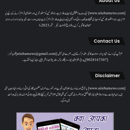
About Us
[www.aitebarnews.com] ایک جدید ڈیجیٹل نیوز پلیٹ فارم ہے۔ جو قارئین کو مستند خبریں اور مضامین فراہم کرنے کے لیے پُر
عزم ہے۔ ہمارا مقصدقارئین کو معیاری تخلیقات تک رسائی اور انہیں ایک ایسا پلیٹ فارم فراہم کرنا ہے جہاں وہ درست، غیر جانبدار اور ذمہ دارانہ
صحافت کا تجربہ کریں۔( تاریخ اشاعت : یکم؍ ستمبر 2023ء)
Contact Us
ہم آپ کی رائے، تجاویز اور سوالات کا خیرمقدم کرتے ہیں۔ ہم سےای میل: [aitebarnews@gmail.com]فون نمبر:
[9028167307]پتہ: [دفتر اعتبار نیوز، ، دیگلور ناکہ، ناندیڑ(مہاراشٹر) ] پر رابطہ کیا جاسکتا ہے۔
Disclaimer
[www.aitebarnews.com] پر شائع ہونے والے مضامین، تجزیے اور تبصرے صرف مضمون نگار کی ذاتی رائے اور خیالات پر مبنی
ہیں۔ ان خیالات سے ادارہ (اعتبار نیوز) کا متفق ہونا ضروری نہیں۔ کسی بھی قابل اعتراض تحریر کیلئے قانونی چارہ جوئی صرف ناندیڑ کی عدالت
میں ہوگی۔