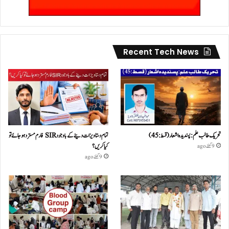
Recent Tech News
تحریک طالب علم: پسندیدہ اشعار (قسط:45)
تمام دستاویزات دینے کے باوجود SIR فارم مسترد ہو جائے تو
کیا کریں؟
9 گھنٹے ago
9 گھنٹے ago