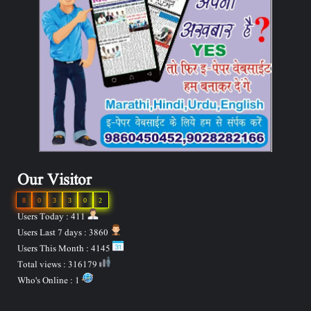
Our Visitor
8
0
3
3
0
2
Users Today : 411
Users Last 7 days : 3860
Users This Month : 4145
Total views : 316179
Who's Online : 1