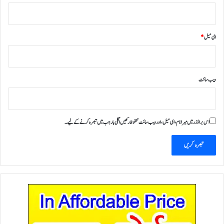
ای میل
*
ویب‌ سائٹ
اس براؤزر میں میرا نام، ای میل، اور ویب سائٹ محفوظ رکھیں اگلی بار جب میں تبصرہ کرنے کےلیے۔