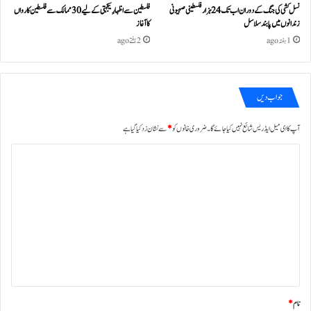
نسل کشی کی جنگ کے دوران اب تک 24ہزار فلسطینی صہیونی
فلسطین سے اظہارِ یکجہتی کے لیے 30 ممالک سے فلسطین کارواں
زندانوں میں پابند سلاسل
کا آغاز
1 ہفتہ ago
2 ہفتے ago
جواب دیں
آپ کا ای میل ایڈریس شائع نہیں کیا جائے گا۔
ضروری خانوں کو
*
سے نشان زد کیا گیا ہے
ت
ب
ص
ر
ہ
*
نام
*