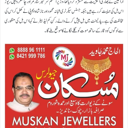
اراکین نے بھاری اکثریت سے مسترد کردیا تھا، وزیر اعظم سر کئیرسٹارمر اور چانسلر ریچل ریوز
اس بل کی حمایت کررہے ہیں جبکہ جسٹس سیکرٹری شبانہ محمود اور ناز شاہ ایم پی نے کھل کر اس کی
مخالفت کی ہے ۔پارلیمنٹ میں بل پیش کرنے والے رکن کم لیڈ بیٹر نے کہا اس بل کی منظوری
سے لوگوں کو وقار کے ساتھ موت کو گلے لگانے کا موقع ملے گا۔