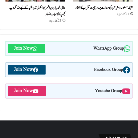
عقیقہ مسنونہ و سفرِ عمرہ کی سعادت پر روح پرور تقریب کا انعقاد
حاجی محمد پاڈیلا پرائمری اسکول میں طلبہ کے لیے بلڈ گروپ
کیمپ کا کامیاب انعقاد
21 گھنٹے ago
21 گھنٹے ago
Join Now
WhatsApp Group
Join Now
Facebook Group
Join Now
Youtube Group