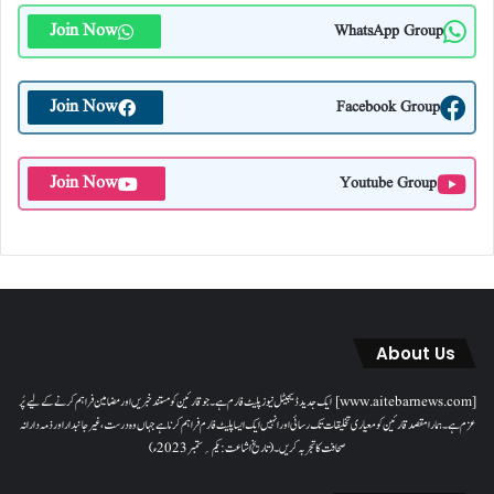
Join Now
WhatsApp Group
Join Now
Facebook Group
Join Now
Youtube Group
About Us
[www.aitebarnews.com] ایک جدید ڈیجیٹل نیوز پلیٹ فارم ہے۔ جو قارئین کو مستند خبریں اور مضامین فراہم کرنے کے لیے پُر
عزم ہے۔ ہمارا مقصدقارئین کو معیاری تخلیقات تک رسائی اور انہیں ایک ایسا پلیٹ فارم فراہم کرنا ہے جہاں وہ درست، غیر جانبدار اور ذمہ دارانہ
صحافت کا تجربہ کریں۔( تاریخ اشاعت : یکم؍ ستمبر 2023ء)