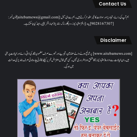
Contact Us
ہم آپ کی رائے، تجاویز اور سوالات کا خیرمقدم کرتے ہیں۔ ہم سےای میل: [aitebarnews@gmail.com]فون نمبر:
[9028167307]پتہ: [دفتر اعتبار نیوز، ، دیگلور ناکہ، ناندیڑ(مہاراشٹر) ] پر رابطہ کیا جاسکتا ہے۔
Disclaimer
[www.aitebarnews.com] پر شائع ہونے والے مضامین، تجزیے اور تبصرے صرف مضمون نگار کی ذاتی رائے اور خیالات پر مبنی
ہیں۔ ان خیالات سے ادارہ (اعتبار نیوز) کا متفق ہونا ضروری نہیں۔ کسی بھی قابل اعتراض تحریر کیلئے قانونی چارہ جوئی صرف ناندیڑ کی عدالت
میں ہوگی۔