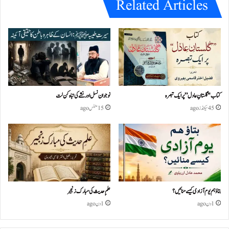
Related Articles
کتاب "گلستانِ عادل” پر ایک تبصرہ
نوجوان نسل اور نشے کی تباہ کن لت
45 سیکنڈز ago
15 منٹس ago
بتاؤ ہم یوم آزادی کیسے منائیں؟
علمِ حدیث کی مبارک زنجیر
1 دن ago
1 دن ago