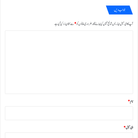
جواب دیں
آپ کا ای میل ایڈریس شائع نہیں کیا جائے گا۔
ضروری خانوں کو
*
سے نشان زد کیا گیا ہے
ت
ب
ص
ر
ہ
*
نام
*
ای میل
*