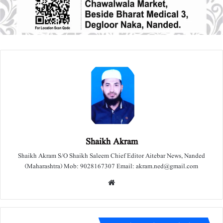
Shaikh Akram
Shaikh Akram S/O Shaikh Saleem Chief Editor Aitebar News, Nanded
(Maharashtra) Mob: 9028167307 Email: akram.ned@gmail.com
We
bsit
e