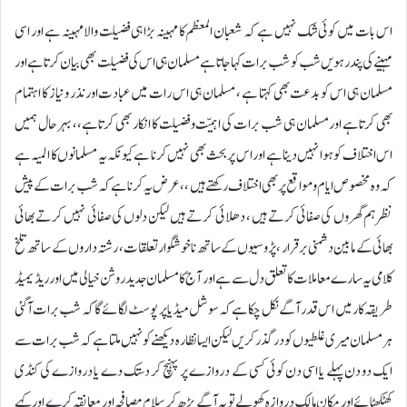
اس بات میں کوئی شک نہیں ہے کہ شعبان المعظم کا مہینہ بڑا ہی فضیلت والا مہینہ ہے اور اسی
مہینے کی پندرہویں شب کو شب برات کہا جاتا ہے مسلمان ہی اس کی فضیلت بھی بیان کرتا ہے اور
مسلمان ہی اس کو بدعت بھی کہتا ہے ، مسلمان ہی اس رات میں عبادت اور نذر ونیاز کا اہتمام
بھی کرتاہے اور مسلمان ہی شب برات کی اہمیّت و فضیلت کا انکار بھی کرتاہے ،، بہرحال ہمیں
اس اختلاف کو ہوا نہیں دینا ہے اور اس پر بحث بھی نہیں کرنا ہے کیونکہ یہ مسلمانوں کا المیہ ہے
کہ وہ مخصوص ایام و مواقع پر بھی اختلاف رکھتے ہیں ،، عرض یہ کرنا ہے کہ شب برات کے پیش
نظر ہم گھروں کی صفائی کرتے ہیں ، دھلائی کرتے ہیں لیکن دلوں کی صفائی نہیں کرتے بھائی
بھائی کے مابین دشمنی برقرار ، پڑوسیوں کے ساتھ ناخوشگوار تعلقات ، رشتہ داروں کے ساتھ تلخ
کلامی یہ سارے معاملات کا تعلق دل سے ہے اور آج کا مسلمان جدید روشن خیالی میں اور ریڈیمیڈ
طریقہ کار میں اس قدر آگے نکل چکاہے کہ سوشل میڈیا پر پوسٹ لگائے گا کہ شب برات آگئی
ہر مسلمان میری غلطیوں کو درگذر کریں لیکن ایسا نظارہ دیکھنے کو نہیں ملتا ہے کہ شب برات سے
ایک دو دن پہلے یا اسی دن کوئی کسی کے دروازے پر پہنچ کر دستک دے یا دروازے کی کنڈی
کھٹکھٹائے اور مکان مالک دروازہ کھولے تو یہ آگے بڑھ کر سلام مصافحہ اور معانقہ کرے اور کہے