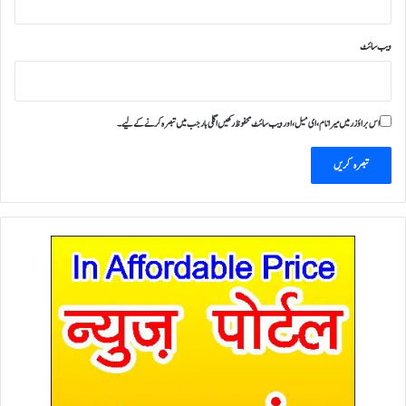
ویب‌ سائٹ
اس براؤزر میں میرا نام، ای میل، اور ویب سائٹ محفوظ رکھیں اگلی بار جب میں تبصرہ کرنے کےلیے۔