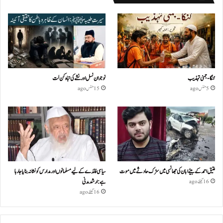
گنگا-جمنی تہذیب
نوجوان نسل اور نشے کی تباہ کن لت
5 منٹس ago
15 منٹس ago
عتیق احمد کے بیٹے ابان کی جھانسی میں سڑک حادثے میں موت
سیاسی فائدے کے لیے مسلمانوں اور مدارس کو نشانہ بنایا جا رہا
ہے: ارشد مدنی
16 گھنٹے ago
16 گھنٹے ago