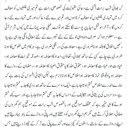
کہ بھائی شب برات آگئی ہے دعا کی مقبولیت کی خصوصی رات ہے تم میری غلطیوں کو معاف
کرو میں تمہاری غلطیوں کو معاف کرتا ہوں اور تم میرے لئے دعا کرو اور میں تمہارے لئے دعا
کروں گا ،، آخر سوشل میڈیا پر پوسٹ لگا سکتے ہو تو اسے عملی جامہ پہنانے میں کیوں شرم آتی
ہے ،، معلوم ہوا کہ صرف واہ واہی لوٹنے کے لئے تبصرے کے لئے معافی مانگی جارہی ہے یاد
رکھیں اخلاق کا بلند ہونا ضروری ہے ، معاملات کی درستگی ضروری ہے ، ہرکام میں خلوص کا ہونا
ضروری ہے چاہے کسی کے ساتھ بھلائی ، تعاؤن ، امداد کا معاملہ ہو ، صدقہ خیرات کا معاملہ ہو،
عیادت اور عبادت کا معاملہ ہو ، حقوق اللہ کا یا حقوق العباد کا معاملہ ہو ، رمضان کے روزے کا
معاملہ ہو یا پنجوقتہ نماز کا معاملہ ہو اخلاص کا ہونا لازم ہے لیکن انتہائی افسوس کی بات ہے کہ
ہمارے اندر سے اخلاص ختم ہوتا جارہا ہے ، ایک دوسرے کے ساتھ ہمدردی کا جذبہ ختم ہوتا جارہا
ہے ، دوسروں کی پریشانی اور تکالیف کے احساس کا جذبہ بھی ختم ہوتا جارہا ہے اور سب کچھ ختم
ہونے کا ہی نتیجہ ہے کہ مختلف مواقع پر اور بالخصوص شب برات کے موقع پر ہم گھروں کی
صفائی دھلائی کرتے ہیں مگر ہم اپنے گھروں کو دھلتے ہیں اور پانی دروازے کے باہر بہا دیتے ہیں
اپنے دروازے کے سامنے راستوں کو کچڑے اور گندے پانی سے تر کرکے چھوڑ دیتے ہیں جس