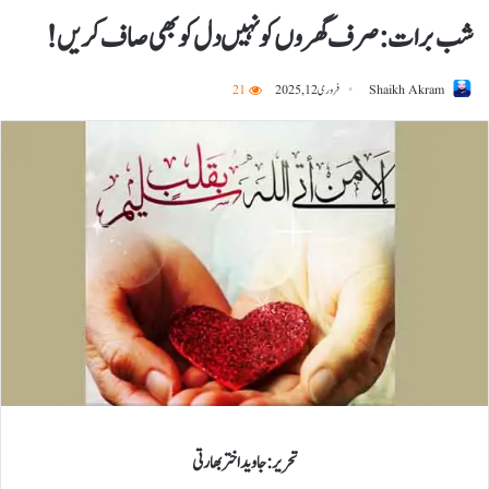
شب برات: صرف گھروں کو نہیں دل کو بھی صاف کریں!
Shaikh Akram
فروری 12, 2025
21
تحریر:جاوید اختر بھارتی