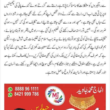
سے راہگیروں کو مشکلات کا سامنا کرنا پڑتا ہے راستے سے گزرتے ہوئے گندے پانی کی چھینٹیں
اوپر پڑتی ہیں اب اس راستے سے گذرنے والا شخص اپنے گھر کے لئے بھی جاتاہے ، رشتہ داروں
کے وہاں بھی جاتاہے ، مسجد اور مدرسے بھی جاتاہے بتائیے اسے تکلیف ہوگی کہ نہیں ،، ہوگی
ضرور ہوگی ،، ہمیں تو راستہ صاف رکھنے کی تعلیم دی گئی ہے ،، راہ میں پتھر ہو تو ہٹادیا جائے ،
تکلیف پہنچانے والی کوئی چیز ہو تو ہٹادیا جائے یہ مذہب اسلام کی تعلیمات میں شامل ہے ،، لیکن
ہم خود ہی اپنے گھر کی گندگی باہر بہاکر دوسروں کے لئے مصیبت کھڑی کرتے ہیں اسی لئے کہا گیا
ہے کہ صرف گھروں کی صفائی نہ کریں بلکہ دلوں کی بھی صفائی کریں ،، دل کا صاف رکھنا بے حد
ضروری ہے ، اچھے اخلاق ، اچھے برتاؤ ، اچھے کام ، اچھی سوچ اور اچھا نظریہ رکھنے سے انسان کے
اندر نکھار بڑھتا ہے اور انسانیت کو فروغ حاصل ہوتاہے ۔