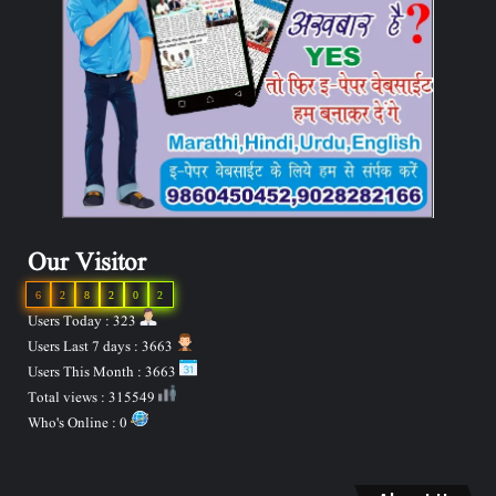
Our Visitor
6
2
8
2
0
2
Users Today : 323
Users Last 7 days : 3663
Users This Month : 3663
Total views : 315549
Who's Online : 0