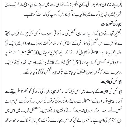
پھر اپنے خاندان اور یونیورسٹی کے پروفیسرزکے تعاون سے میں اپنے سادہ پروجیکٹ کو ایک ایسی
اختراع میں تبدیل کرنے میں کامیاب ہوگئی جو اس گروپ کی خدمت کرتا ہے۔
ایجاد کی تفصیلات
انجینیر شہد نے مزید کہا کہ یہ ایجاد نابینا شخص کی مدد کرتی ہے جب وہ کسی بھی چیز کے قریب پہنچتا
ہے تو اس سے اس شخص کی خواہش کے مطابق آواز اور حرکت ہوتی ہے اور اس میں ایک ٹچ
سینسر لگایا جاتا ہے۔ فاصلے کو کنٹرول کرنے کے لیے چھڑی کا ہینڈل 50 سینٹی میٹر کے فاصلے پر
موجود اشیا کو محسوس کرتا ہے اور 150 سینٹی میٹر کے فاصلے پراسٹک اور تیار شدہ شیشے کو ایک
دوسرے سے وائرلیس طور پر منسلک کیا جاتا ہے، تاکہ نابینا شخص کو آگاہ کیا جا سکے۔
ڈیوائس کی اہمیت
ڈیوائس کی اہمیت کے بارے میں اس نیکہا کہ یہ آلہ نابینا افراد کی زندگی کو محفوظ طریقے سے
آسان بناتا ہیتاکہ اس کے استعمال سے وہ اپنی ذاتی زندگی کو قدرتی طور پر اور آسانی سے انجام دے
سکیں ۔ مجھے امید ہے کہ وہ اپنی خدمت کرنے کا یقین دلا سکتے ہیں۔ مستقبل قریب میں اس میں
مزید بہتری کی امید ہے۔انہوں نے کہا کہ اس ایجاد سے مارکیٹ میں مالی فوائد کے ساتھ ساتھ