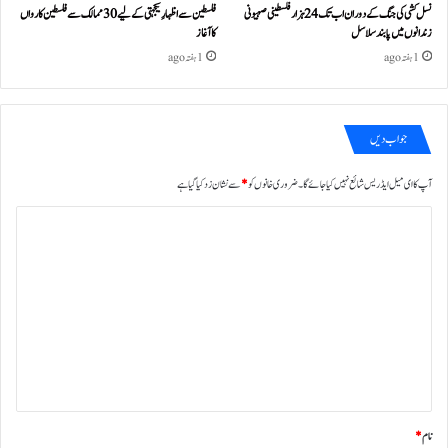
نسل کشی کی جنگ کے دوران اب تک 24ہزار فلسطینی صہیونی
فلسطین سے اظہارِ یکجہتی کے لیے 30 ممالک سے فلسطین کارواں
زندانوں میں پابند سلاسل
کا آغاز
1 ہفتہ ago
1 ہفتہ ago
جواب دیں
آپ کا ای میل ایڈریس شائع نہیں کیا جائے گا۔
ضروری خانوں کو
*
سے نشان زد کیا گیا ہے
ت
ب
ص
ر
ہ
*
نام
*