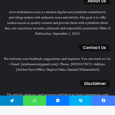
About Us
www.aitebarnews.com is a modern digital news platform committed to
providing readers with authentic news and articles. Our goal is to offer
readers access to quality content and provide them with a platform where
they can experience accurate, unbiased, and responsible journalism. (Date of
Publication: September 1, 2023)
Contact Us
We welcome your feedback, suggestions, and inquiries. You can reach us via:
• Email: [aitebarnews@gmail.com] • Phone: [9028167307] • Address:
[Aitebar News Office, Degloor Naka, Nanded (Maharashtra)]
Disclaimer
The articles, analyses, and opinions published on [www.aitebarnews.com]
solely represent the personal views and opinions of the authors. These views
do not necessarily reflect the stance of the Aitebar News management. Any
Telegram
WhatsApp
Messenger
Skype
Facebook
legal proceedings related to objectionable content will be subject to the