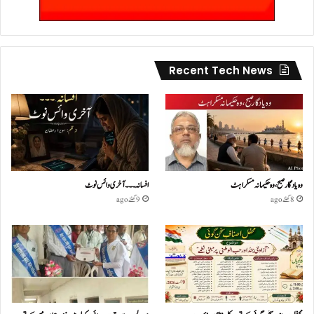
Recent Tech News
وہ یادگار صبح، وہ حکیمانہ مسکراہٹ
افسانہ۔۔۔آخری وائس نوٹ
8 گھنٹے ago
9 گھنٹے ago