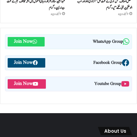
محفل اصناف سخن گوئی کے تحت کل ”آزادئ ہند اور حب
عبدالمجید سالار اقرا اردو ہائی اسکول میں نشہ مخالف مہم کے تحت
الوطنی پر مبنی نغمے“پروگرام
بیداری پروگرام
9 گھنٹے ago
9 گھنٹے ago
Join Now
WhatsApp Group
Join Now
Facebook Group
Join Now
Youtube Group
About Us