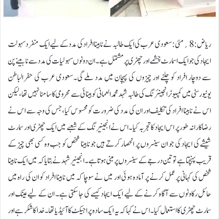
ریاض:8؍مئی: سعودی عرب کی ایک طالبہ نے نابینا افراد کی مدد کے لیے ایک منفرد سہولت
ایجاد کی جو ایک اسمارٹ چشمے اور چھڑی پرمشتمل ہے۔ ان دونوں سہولیات کی مدد سے نابینے پن
سے دوچار افراد کو چلنے اور چیزوں کی پہچان میں مدد ملے گی۔سعودی عرب کی حفر الباطن
یونیورسٹی میں کمپیوٹر انجینئرنگ کی طالبہ شہد محمد العمانی کو بینائی سے محرومی کا سامنا نہیں تھا، لیکن
اس نے نابینا افراد کی تکلیف اور ان کی مدد کی ضرورت کو محسوس کیا، جس کی وجہ سے اس نے
رضاکارانہ طور پر اس ایجاد کا تجربہ کیا۔ اس نے انجینیرنگ کے شعبے میں ایک چھڑی اور سمارٹ
شیشے کی ایجاد کی جو ان سینسروں پر انحصار کرتے ہیں جو نابینا شخص کو جب وہ کسی بھی چیز کے
قریب پہنچتا ہے تو تین درجے کے سینسروں پر مبنی ہوتا ہے۔انجینیر شہد نے بتایا کہ میں ایک نابینا
شخص کی کہانی پرعمل کرنے پر آمادہ ہوئی اور میں نے سوچا کہ میں نابینا افراد کو ان کی راہ میں
حائل رکاوٹوں سے آگاہ کرنے کے لیے ایک ایجاد کیسے کی جا سکتی ہے۔ ان کے لیے عینک اور
سمارٹ چھڑی کا استعمال کیا۔اس نے کہا کہ یہ ایک سادہ پراجیکٹ کا آئیڈیا تھا۔ خدا کا شکر ہے اور