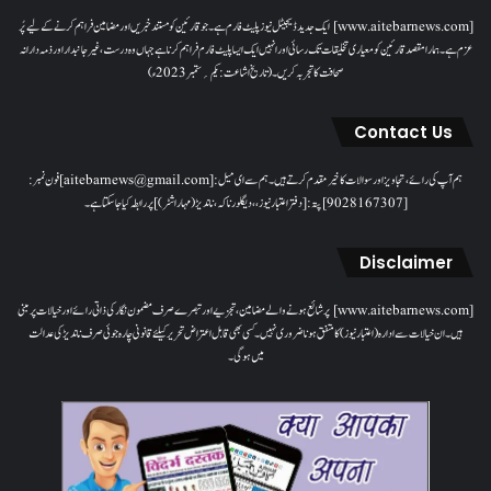
[www.aitebarnews.com] ایک جدید ڈیجیٹل نیوز پلیٹ فارم ہے۔ جو قارئین کو مستند خبریں اور مضامین فراہم کرنے کے لیے پُر
عزم ہے۔ ہمارا مقصدقارئین کو معیاری تخلیقات تک رسائی اور انہیں ایک ایسا پلیٹ فارم فراہم کرنا ہے جہاں وہ درست، غیر جانبدار اور ذمہ دارانہ
صحافت کا تجربہ کریں۔( تاریخ اشاعت : یکم؍ ستمبر 2023ء)
Contact Us
ہم آپ کی رائے، تجاویز اور سوالات کا خیرمقدم کرتے ہیں۔ ہم سےای میل: [aitebarnews@gmail.com]فون نمبر:
[9028167307]پتہ: [دفتر اعتبار نیوز، ، دیگلور ناکہ، ناندیڑ(مہاراشٹر) ] پر رابطہ کیا جاسکتا ہے۔
Disclaimer
[www.aitebarnews.com] پر شائع ہونے والے مضامین، تجزیے اور تبصرے صرف مضمون نگار کی ذاتی رائے اور خیالات پر مبنی
ہیں۔ ان خیالات سے ادارہ (اعتبار نیوز) کا متفق ہونا ضروری نہیں۔ کسی بھی قابل اعتراض تحریر کیلئے قانونی چارہ جوئی صرف ناندیڑ کی عدالت
میں ہوگی۔