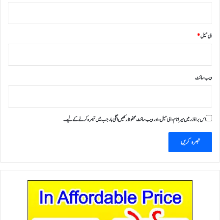
ای میل
*
ویب‌ سائٹ
اس براؤزر میں میرا نام، ای میل، اور ویب سائٹ محفوظ رکھیں اگلی بار جب میں تبصرہ کرنے کےلیے۔