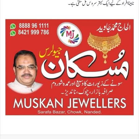
نابینا افراد کے لیے ایک بہتر سروس مل سکتی ہے۔