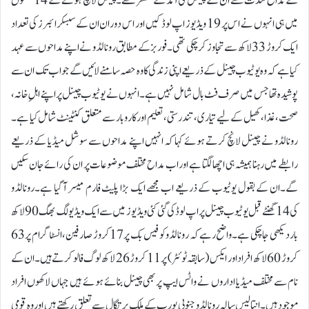
کے مداح شدت سے ان کے چینل کی آمد کے منتظر تھے۔چینل لانچ ہونے کے 14 گھنٹوں
میں ہی انہوں نے اس پر 19 ویڈیوز اپ لوڈ کیں اور اس دوران ان کے سبسکرائبرز کی تعداد
ایک کروڑ 33 لاکھ سے تجاوز کر چکی تھی۔فوربز کے مطابق رونالڈو نے اپنے مداحوں سے عہد
کیا ہے کہ وہ یوٹیوب چینل کے ذریعے اپنی زندگی کا وہ حصہ سامنے لائیں گے جو اب تک ان سے
پوشیدہ تھا جس میں صرف فٹ بال شامل نہیں ہے۔انہوں نے یوٹیوب چینل پر اپنے اہلِ خانہ،
صحت، غذا، کھیل کے لیے تیاری، تندرستی، تعلیم اور کاروبار سے متعلق کنٹینٹ شامل کیا ہے۔
رونالڈو نے چینل لانچ کرتے ہوئے کہا کہ انہیں اپنے مداحوں سے سوشل میڈیا کے ذریعے
رابطے میں رہنا ہمیشہ ہی اچھا لگتا ہے اور اب مداح مختلف موضوعات پر ان کی رائے جان سکیں
گے۔ان کے بقول یوٹیوب کے ذریعے اب مجھے ایک بڑا پلیٹ فارم میسر آ گیا ہے۔رونالڈو
کی 14 گھنٹے قبل یوٹیوب چینل پر اپ لوڈ کی گئی کئی ویڈیوز میں سے ایک ویڈیو لگ بھگ 90 لاکھ
بار دیکھی جا چکی ہے۔واضح رہے کہ رونالڈو کو فیس بک پر 17 کروڑ صارفین، انسٹاگرام پر 63
کروڑ 60 لاکھ افراد اور ایکس (سابقہ ٹوئٹر) پر 11 کروڑ 26 لاکھ لوگ فالو کرتے ہیں۔ان کے
نام سے مختلف میڈیا اداروں نے واٹس ایپ پر بھی چینل بنائے ہوئے ہیں جہاں لاکھوں افراد
موجود ہیں۔انتالیس سالہ رونالڈو جنوبی یورپ کے ملک پرتگال سے تعلق رکھتے ہیں اور وہ قومی