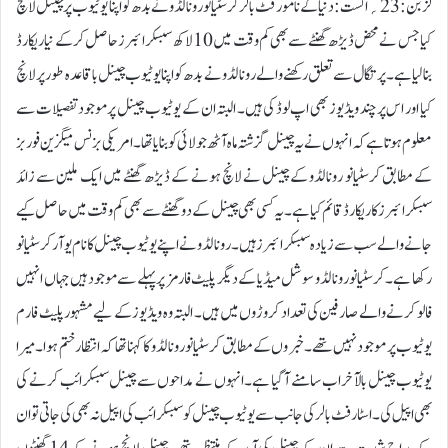
لزبن :23؍اگست:دنیا کے نامور فٹ بالر کرسٹیانو رونالڈو نے بدھ کو اپنا یوٹیوب پر چینل لانچ
کیا جس نے محض ڈیڑھ گھنٹے سے بھی کم وقت میں 10 لاکھ سبسکرائبرز حاصل کر کے نیا ریکارڈ
بنا لیا ہے۔پرتگال سے تعلق رکھنے والے رونالڈو نے بدھ کو اپنا یوٹیوب چینل باقاعدہ طور پر لانچ
کیا اور اس پر چند ویڈیوز بھی اپ لوڈ کی ہیں۔ البتہ ان کے یوٹیوب چینل پر موجود تفصیلات سے
معلوم ہوتا ہے کہ انہوں نے یہ چینل گزشتہ ماہ آٹھ جولائی کو بنایا تھا۔امریکی بزنس میگزین فوربز
کے مطابق کرسٹیانو رونالڈو کے چینل نے لانچ ہونے کے ڈیڑھ گھنٹے میں ایک ملین سے زائد
سبسکرائبرز کا ریکارڈ قائم کیا ہے۔ یہ کسی بھی چینل کے دو گھنٹے سے بھی کم وقت میں حاصل کیے
جانے والے سب سے زیادہ سبسکرائبرز ہیں۔رونالڈو نے اپنے یو ٹیوب چینل کا نام یو آر کرسٹیانو
رکھا ہے۔کرسٹیانو رونالڈو سوشل میڈیا کے دیگر پلیٹ فارمز پر پہلے سے موجود ہیں جہاں انہیں
فالو کرنے والے صارفین کی تعداد کروڑوں میں ہیں۔ البتہ وہ ویڈیوز کے لیے مشہور پلیٹ فارم
یوٹیوب پر موجود نہیں تھے۔خبر وں کے مطابق کرسٹیانو رونالڈو کا کہنا تھا کہ انتظار ختم ہوا۔ میرا
یوٹیوب چینل بالآخر اب سامنے آ گیا ہے۔ انہوں نے مداحوں سے چینل سبسکرائب کرنے کی
بھی اپیل کی۔اسٹار فٹ بالر کی جانب سے یوٹیوب چینل کو سبسکرائب کی اپیل نہ بھی کی جاتی تو ان