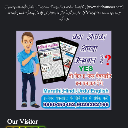
[www.aitebarnews.com] پر شائع ہونے والے مضامین، تجزیے اور تبصرے صرف مضمون نگار کی ذاتی رائے اور خیالات پر مبنی
ہیں۔ ان خیالات سے ادارہ (اعتبار نیوز) کا متفق ہونا ضروری نہیں۔ کسی بھی قابل اعتراض تحریر کیلئے قانونی چارہ جوئی صرف ناندیڑ کی عدالت
میں ہوگی۔
Our Visitor