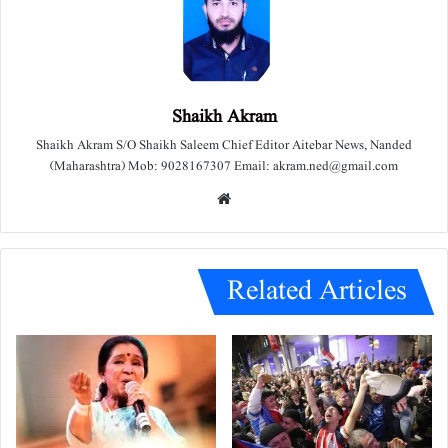
Shaikh Akram
Shaikh Akram S/O Shaikh Saleem Chief Editor Aitebar News, Nanded
(Maharashtra) Mob: 9028167307 Email: akram.ned@gmail.com
We
bsit
e
Related Articles