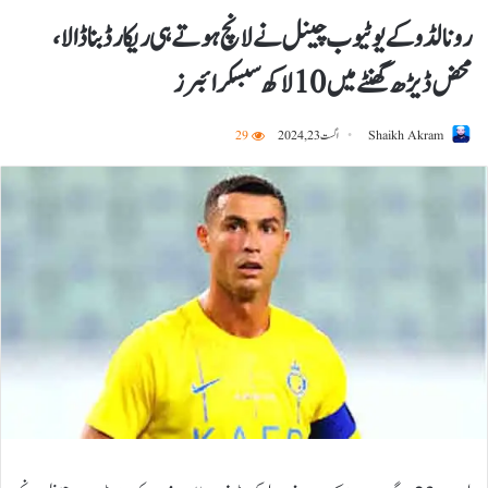
رونالڈو کے یوٹیوب چینل نے لانچ ہوتے ہی ریکارڈ بنا ڈالا،
محض ڈیڑھ گھنٹے میں10 لاکھ سبسکرائبرز
Shaikh Akram
اگست 23, 2024
29