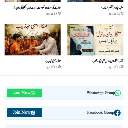
سفید چادر( مختصر افسانہ)
بھارت کی موجودہ حکومت،ایسٹ انڈیا کمپنی کی راہ پر!
12 گھنٹے ago
13 گھنٹے ago
کتاب "گلستانِ عادل” پر ایک تبصرہ
گنگا-جمنی تہذیب
13 گھنٹے ago
13 گھنٹے ago
Join Now
WhatsApp Group
Join Now
Facebook Group