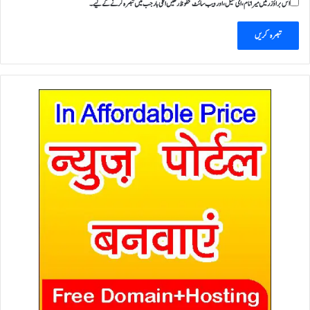
اس براؤزر میں میرا نام، ای میل، اور ویب سائٹ محفوظ رکھیں اگلی بار جب میں تبصرہ کرنے کےلیے۔