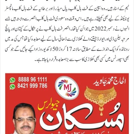
ٹیم کے اسٹار ہیں۔وہ اسپین کے فٹ بال کلب ریال میڈرڈ اور برطانیہ کے فٹ بال کلب مانچسٹر
یونائیٹڈ کے لیے بھی کھیلتے رہے ہیں۔ اس وقت وہ سعودی فٹ بال کلب النصر سے وابستہ ہیں جسے
انہوں نے دسمبر 2022 میں جوائن کیا تھا۔النصر فٹ بال کلب نے پرتگال کے کپتان اور پانچ
مرتبہ بیلن ڈی اور ایوارڈ جیتنے والے کھلاڑی سے ڈھائی سال کے لیے معاہدہ کیا تھا جس کی مد میں
رونالڈو کو ایک اندازے کے مطابق سالانہ 17 کروڑ 50 لاکھ یوروز ادا کیے جائیں گے جو کسی
بھی اسپورٹس میں کسی بھی کھلاڑی کا سب سے بڑا معاہدہ قرار دیا جاتا ہے۔