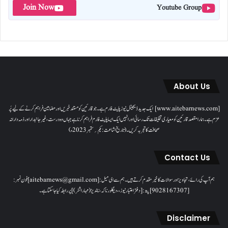
Join Now
Youtube Group
About Us
[www.aitebarnews.com] ایک جدید ڈیجیٹل نیوز پلیٹ فارم ہے۔ جو قارئین کو مستند خبریں اور مضامین فراہم کرنے کے لیے پُر
عزم ہے۔ ہمارا مقصدقارئین کو معیاری تخلیقات تک رسائی اور انہیں ایک ایسا پلیٹ فارم فراہم کرنا ہے جہاں وہ درست، غیر جانبدار اور ذمہ دارانہ
صحافت کا تجربہ کریں۔( تاریخ اشاعت : یکم؍ ستمبر 2023ء)
Contact Us
ہم آپ کی رائے، تجاویز اور سوالات کا خیرمقدم کرتے ہیں۔ ہم سےای میل: [aitebarnews@gmail.com]فون نمبر:
[9028167307]پتہ: [دفتر اعتبار نیوز، ، دیگلور ناکہ، ناندیڑ(مہاراشٹر) ] پر رابطہ کیا جاسکتا ہے۔
Disclaimer