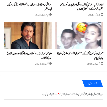
فیفا ورلڈکپ: جرمنی کیخلاف تاریخی کامیابی پر پیراگوئے میں
موسیقی کی دنیا کا ایک سنہری باب ختم، آشا بھوسلے کی زندگی پر
جشن، حکومت کا عام تعطیل کا اعلان
ایک نظر
جولائی 1, 2026
اپریل 12, 2026
’’سال ہوا کی طرح گزر گئے…‘‘مصری فٹبالر محمد صلاح کی بہن کا
دن میں صرف ایک بار کھاتا ہوں اور 4 گھنٹے سوتا ہوں: شاہ رخ
جذباتی پیغام
خان کا انکشاف
اگست 23, 2025
اگست 20, 2024
جواب دیں
آپ کا ای میل ایڈریس شائع نہیں کیا جائے گا۔
ضروری خانوں کو
*
سے نشان زد کیا گیا ہے
ت