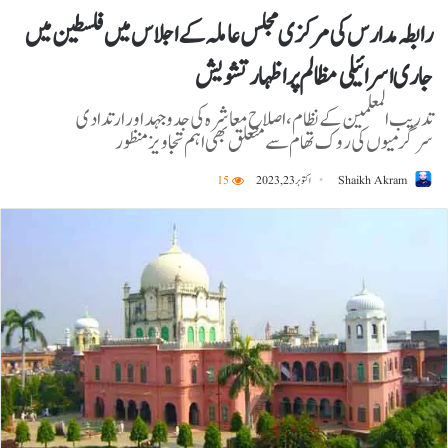
رابطہ مدارس کی مرکز ی مجلس عاملہ کے اجلاس میں فلسطین میں
جاری اسرائیلی مظالم پر اظہارتشویش
تدریب المعلمین کے نظام، اصلاحِ معاشرہ کی جدوجہد اورارتدادی
سرگرمیوں کی روک تھام سے متعلق بھی اہم تجاویز منظور
Shaikh Akram
اکتوبر 23, 2023
15