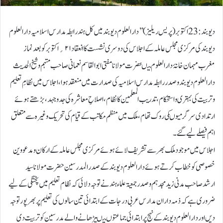
دیوبند:23 اکتوبر(پریس ریلیز)’’دارالعلوم دیوبند میں کل ہندرابطہ مدارس اسلامیہ دارالعلوم
دیوبند کی مرکزی مجلس عاملہ کے اجلاس کی دوسری نشست کا انعقاد ۲۱؍اکتوبر کوبعد نماز
مغرب مہمان خانۂ دارالعلوم میںحضرت مولانا مفتی ابوالقاسم نعمانی صاحب مہتمم وشیخ الحدیث
دارالعلوم دیوبند وصدررابطہ مدارس اسلامیہ کی صدارت میں منعقد ہوا،اجلاس میں نظامِ تعلیم
وتربیت کی بہتری واستحکام،تدریب المعلمین کا نظام، اصلاحِ معاشرہ کی جدوجہد، بڑھتے ہوئے
ارتدادی سرگرمیوںکی روک تھام، ملک میں منظم مکاتب کے قیام کی تحریک وغیرہ سے متعلق
اہم فیصلے لیے گئے۔
اجلاس میں موجود ملک بھر سے تشریف لائے ہوئے مرکزی مجلس عاملہ کے ارکان ومدعووین
خصوصی کوخطاب کرتے ہوئے دارالعلوم دیوبند کے صدرالمدرسین حضرت مولانا سید
ارشدصاحب مدنی زیدمجدہم وصدر جمعیۃ علماء ہندنے توجہ دلائی کہ نظام تعلیم میں پختگی کے لیے
ضروری ہے کہ ذمہ داران مدارس عربی درجات کے ابتدائی تین سالوں کی تعلیم پر بھرپور توجہ
دیں اور دارالعلوم دیوبند کے نہج پر ابتدائی جماعتوں میںپڑھانے والے مدرسین کو تربیت دی