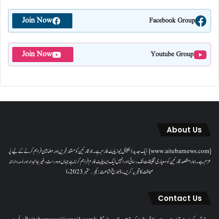
Join Now
Facebook Group
Join Now
Youtube Group
About Us
[www.aitebarnews.com] ایک جدید ڈیجیٹل نیوز پلیٹ فارم ہے۔ جو قارئین کو مستند خبریں اور مضامین فراہم کرنے کے لیے پُر
عزم ہے۔ ہمارا مقصدقارئین کو معیاری تخلیقات تک رسائی اور انہیں ایک ایسا پلیٹ فارم فراہم کرنا ہے جہاں وہ درست، غیر جانبدار اور ذمہ دارانہ
صحافت کا تجربہ کریں۔( تاریخ اشاعت : یکم؍ ستمبر 2023ء)
Contact Us