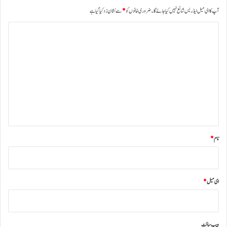
آپ کا ای میل ایڈریس شائع نہیں کیا جائے گا۔
ضروری خانوں کو
*
سے نشان زد کیا گیا ہے
ت
ب
ص
ر
ہ
*
نام
*
ای میل
*
ویب‌ سائٹ