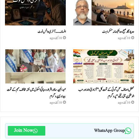
وہ یادگار صبح، وہ حکیمانہ مسکراہٹ
افسانہ۔۔۔آخری وائس نوٹ
10 گھنٹے ago
10 گھنٹے ago
محفل اصناف سخن گوئی کے تحت کل ”آزادئ ہند اور حب
عبدالمجید سالار اقرا اردو ہائی اسکول میں نشہ مخالف مہم کے تحت
الوطنی پر مبنی نغمے“پروگرام
بیداری پروگرام
10 گھنٹے ago
10 گھنٹے ago
Join Now
WhatsApp Group