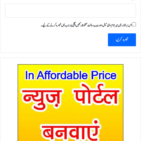
اس براؤزر میں میرا نام، ای میل، اور ویب سائٹ محفوظ رکھیں اگلی بار جب میں تبصرہ کرنے کےلیے۔