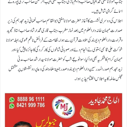
جناب مولانا مفتی محمد اقبال صاحب وانیم باڑی، جناب مفتی طیب الرحمن صاحب تری پورہ کے
اسمائے گرامی شامل ہیں۔
اجلاس کی دوسری نشست کا آغاز حضرت مولانا مفتی ابوالقاسم صاحب نعمانی زید مجدہم کی زیر
صدارت مہمان خانہ دارالعلوم میں بعد نماز مغرب ،جناب قاری محمد ارشاد صاحب استاذ تجوید
وقراء ت دارالعلوم دیوبند کی تلاوت قرآن سے ہوا۔ نظامت کے فرائض ناظم عمومی رابطہ مولانا
شوکت علی قاسمی بستوی نے انجام دئے اور صوبائی شاخوں کی کارکردگی کا جائزہ پیش کیا، اور
مہمان کرام کا شکریہ بھی ادا کیا،سوا نو بجے شب کوحضرت مولانا سید ارشد صاحب مدنی
زیدمجدہم صدرالمدرسین دارالعلوم دیوبند وصدرجمعیۃ علماء ہند کی دعا پردونشستوں پر مشتمل
مجلس عاملہ کا یہ اجلاس اختتام پذیر ہوا۔