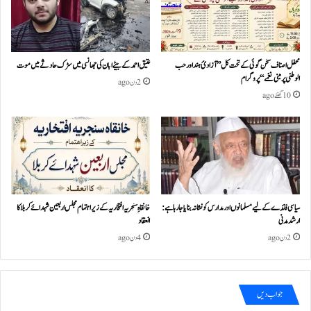
محفل اصناف سخن گوئی کے تحت کل ”آزادئ ہند اور حب
عتیق احمد کے بیٹے ابان کی جھانسی میں سڑک حادثے میں موت
الوطنی پر مبنی نغمے“پروگرام
2 دن ago
10 گھنٹے ago
سیاسی فائدے کے لیے مسلمانوں اور مدارس کو نشانہ بنایا جا رہا ہے:
خانقاہِ سنجریہ افتخاریہ کے زیراہتمام مجلس اربعین شہدائے کربلا کا
ارشد مدنی
انعقاد
2 دن ago
4 دن ago
جواب دیں