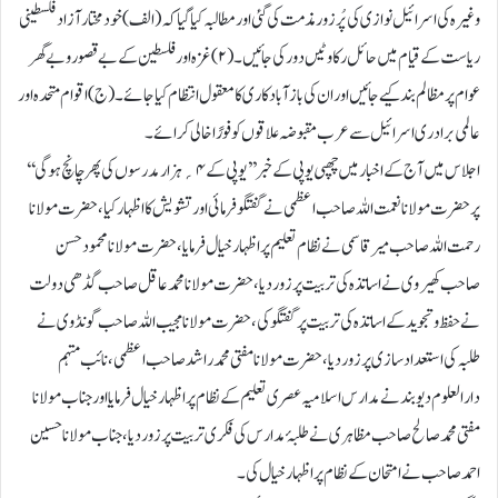
وغیرہ کی اسرائیل نوازی کی پُرزور مذمت کی گئی اور مطالبہ کیا گیا کہ (الف) خودمختار آزاد فلسطینی
ریاست کے قیام میں حائل رکاوٹیں دور کی جائیں۔(۲)غزہ اور فلسطین کے بے قصور وبے گھر
عوام پر مظالم بند کیے جائیں اور ان کی بازآبادکاری کا معقول انتظام کیا جائے۔ (ج) اقوام متحدہ اور
عالمی برادری اسرائیل سے عرب مقبوضہ علاقوں کو فورًا خالی کرائے۔
اجلاس میں آج کے اخبار میں چھپی یوپی کے خبر’’یوپی کے ۴؍ہزار مدرسوں کی پھر چانچ ہوگی‘‘
پر حضرت مولانا نعمت اللہ صاحب اعظمی نے گفتگو فرمائی اور تشویش کا اظہار کیا، حضرت مولانا
رحمت اللہ صاحب میر قاسمی نے نظام تعلیم پر اظہار خیال فرمایا،حضرت مولانا محمود حسن
صاحب کھیروی نے اساتذہ کی تربیت پر زور دیا، حضرت مولانا محمد عاقل صاحب گڈھی دولت
نے حفظ وتجوید کے اساتذہ کی تربیت پر گفتگو کی، حضرت مولانا مجیب اللہ صاحب گونڈوی نے
طلبہ کی استعداد سازی پر زوردیا، حضرت مولانامفتی محمد راشد صاحب اعظمی، نائب مہتمم
دارالعلوم دیوبند نے مدارس اسلامیہ عصری تعلیم کے نظام پر اظہار خیال فرمایا اورجناب مولانا
مفتی محمد صالح صاحب مظاہری نے طلبۂ مدارس کی فکری تربیت پر زور دیا ، جناب مولانا حسین
احمد صاحب نے امتحان کے نظام پر اظہار خیال کی۔