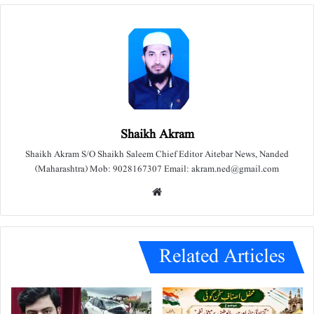
Shaikh Akram
Shaikh Akram S/O Shaikh Saleem Chief Editor Aitebar News, Nanded
(Maharashtra) Mob: 9028167307 Email: akram.ned@gmail.com
We
bsit
e
Related Articles