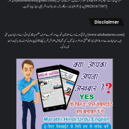
ہم آپ کی رائے، تجاویز اور سوالات کا خیرمقدم کرتے ہیں۔ ہم سےای میل: [aitebarnews@gmail.com]فون نمبر:
[9028167307]پتہ: [دفتر اعتبار نیوز، ، دیگلور ناکہ، ناندیڑ(مہاراشٹر) ] پر رابطہ کیا جاسکتا ہے۔
Disclaimer
[www.aitebarnews.com] پر شائع ہونے والے مضامین، تجزیے اور تبصرے صرف مضمون نگار کی ذاتی رائے اور خیالات پر مبنی
ہیں۔ ان خیالات سے ادارہ (اعتبار نیوز) کا متفق ہونا ضروری نہیں۔ کسی بھی قابل اعتراض تحریر کیلئے قانونی چارہ جوئی صرف ناندیڑ کی عدالت
میں ہوگی۔