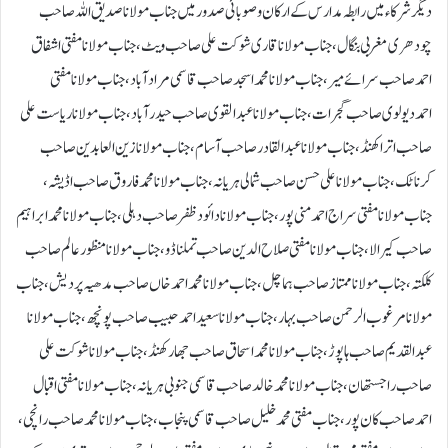
دیگرشرکاء میں رابطہ مدارس کے ارکان وصوبائی صدور میں جناب مولانا صدیق اللہ صاحب
چودھری مغربی بنگال ،جناب مولانا قاری شوکت علی صاحب ویٹ، جناب مولانا مفتی اشفاق
احمد صاحب سرائے میر،جناب مولانا محمد اسجد صاحب قاسمی مرادآباد،جناب مولانا مفتی
احمددیولوی صاحب گجرات،جناب مولانا عبدالقوی صاحب حیدرآباد،جناب مولانا ریاست علی
صاحب اتراکھنڈ،جناب مولانا عبدالقادرصاحب آسام،جناب مولانا زین العابدین صاحب
کرناٹک،جناب مولانا علی حسن صاحب شمالی ہریانہ ،جناب مولانا محمد فاروق صاحب اڈیشہ،
جناب مولانا مفتی سراج احمد منی پور، جناب مولانا دائود ظفر صاحب دہلی، جناب مولانا محمد ابراہیم
صاحب کیرالا، جناب مولانا مفتی صلاح الدین صاحب تملناڈو، جناب مولانا منظور عالم صاحب
کلکتہ، جناب مولانا ممتاز صاحب ہماچل، جناب مولانا محمد احمد خاں صاحب مدھیہ پردیش، جناب
مولانا مرغوب الرحمن صاحب بہار، جناب مولانا سعید احمدحبیب صاحب پونچھ، جناب مولانا
عبدالقدیم صاحب ہاپوڑ، جناب مولانا محمد اسحاق صاحب جھارکھنڈ، جناب مولانا شوکت علی
صاحب راجستھان،جناب مولانا محمد خالد صاحب قاسمی جنوبی ہریانہ، جناب مولانا مفتی اقبال
احمدصاحب کان پور، جناب مفتی محمد خلیل صاحب قاسمی پنجاب، جناب مولانا محمد صاحب رانچی،