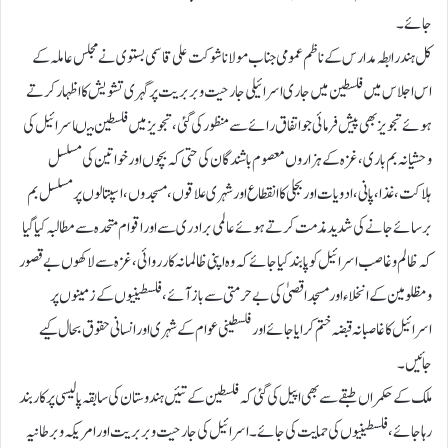
جائے۔
کل ہند رابطہ مدارس کے ناظم عمومی جناب مولانا شوکت علی قاسمی بستوی نے مجلس عاملہ کے
اس اجلاس میں فلسطین میں جاری اسرائیلی جارحیت وبربریت پر گہری تشویش کا اظہار کرتے
ہوئے تجویز بھی پیش فرمائی جو اتفاق رائے سے منظور کی گئی،تجویز میں فلسطین میںاسرائیل کی
وحشیانہ بم باری،غزہ کے ہزاروں معصوم باشندگان کی حتی کہ بچوں اور خواتین کی مسلسل
ہلاکت،غذا، پانی ، ادویات اور بجلی کا انقطاع اور شہری علاقوں،مسجدوں، اسپتالوں پر مسلسل بم
برسائے جانے کی شدید مذمت کرتے ہوئے عالمی برادری سے اور اقوام متحدہ سے مطالبہ کیا گیا
کہ ظالم وغاصب اسرائیل کو پابندکیا جائے کہ وہ اپنی ظالمانہ کارروائی،غزہ سے لاکھوں بے قصور
ومظلومین کے انخلاء اور مسجد اقصیٰ کی بے حرمتی سے بازآئے،فلسطینیوں کے زمینوں پر
اسرائیل کاغاصبانہ قبضہ ختم کرایا جائے اور فلسطینی عوام کے شہری اور انسانی حقوق بحال کیے
جائیں۔
ملک کے حکمراں طبقے سے بھی اپیل کی گئی کہ فلسطین کے تئیں ہندوستان کی سابقہ پالیسی پر کاربند
رہا جائے، فلسطینیوں کی حمایت کی جائے۔اسرائیل کی جارحیت وبربریت اور امریکہ وبرطانیہ