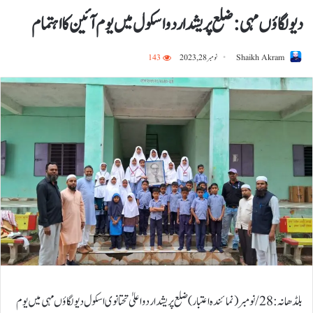
دیولگاؤں مہی: ضلع پریشد اردو اسکول میں یوم آئین کا اہتمام
Shaikh Akram
نومبر 28, 2023
143
بلڈھانہ: 28/نومبر(نمائندہ اعتبار) ضلع پریشد اردو اعلیٰ تحتانوی اسکول دیولگاؤں مہی میں یوم