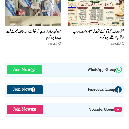
محفل اصناف سخن گوئی کے تحت کل ”آزادئ ہند اور حب
عبدالمجید سالار اقرا اردو ہائی اسکول میں نشہ مخالف مہم کے تحت
الوطنی پر مبنی نغمے“پروگرام
بیداری پروگرام
5 گھنٹے ago
5 گھنٹے ago
Join Now
WhatsApp Group
Join Now
Facebook Group
Join Now
Youtube Group