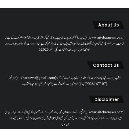
About Us
[www.aitebarnews.com] ایک جدید ڈیجیٹل نیوز پلیٹ فارم ہے۔ جو قارئین کو مستند خبریں اور مضامین فراہم کرنے کے لیے پُر
عزم ہے۔ ہمارا مقصدقارئین کو معیاری تخلیقات تک رسائی اور انہیں ایک ایسا پلیٹ فارم فراہم کرنا ہے جہاں وہ درست، غیر جانبدار اور ذمہ دارانہ
صحافت کا تجربہ کریں۔( تاریخ اشاعت : یکم؍ ستمبر 2023ء)
Contact Us
ہم آپ کی رائے، تجاویز اور سوالات کا خیرمقدم کرتے ہیں۔ ہم سےای میل: [aitebarnews@gmail.com]فون نمبر:
[9028167307]پتہ: [دفتر اعتبار نیوز، ، دیگلور ناکہ، ناندیڑ(مہاراشٹر) ] پر رابطہ کیا جاسکتا ہے۔
Disclaimer
[www.aitebarnews.com] پر شائع ہونے والے مضامین، تجزیے اور تبصرے صرف مضمون نگار کی ذاتی رائے اور خیالات پر مبنی
ہیں۔ ان خیالات سے ادارہ (اعتبار نیوز) کا متفق ہونا ضروری نہیں۔ کسی بھی قابل اعتراض تحریر کیلئے قانونی چارہ جوئی صرف ناندیڑ کی عدالت
میں ہوگی۔