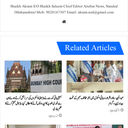
Shaikh Akram S/O Shaikh Saleem Chief Editor Aitebar News, Nanded
(Maharashtra) Mob: 9028167307 Email: akram.ned@gmail.com
We
bsit
e
Related Articles
عبدالمجید سالار اقرا اردو ہائی اسکول میں نشہ مخالف مہم کے تحت
بمبئی ہائی کورٹ نے ہڑتالی ڈاکٹروں کی سرزنش کرتے ہوئے ان
بیداری پروگرام
سے فوری طور پر کام پر واپس آنے کا مطالبہ کیا۔ہڑتال ختم کرنے کا
حکم جاری
5 گھنٹے ago
2 دن ago