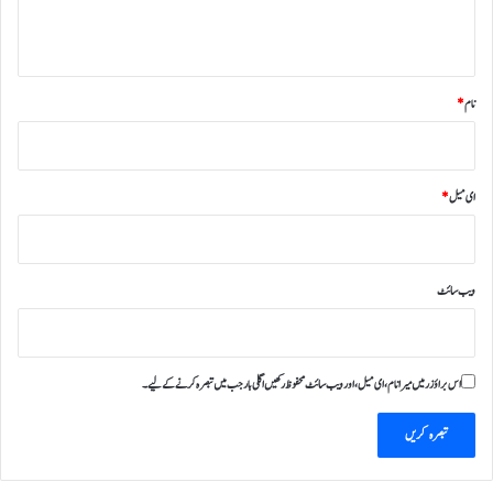
*
نام
*
ای میل
*
ویب‌ سائٹ
اس براؤزر میں میرا نام، ای میل، اور ویب سائٹ محفوظ رکھیں اگلی بار جب میں تبصرہ کرنے کےلیے۔