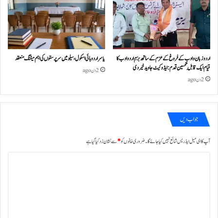
اردو زبان و ادب کے فروغ کے عزم کے ساتھ بزمِ اردو ادب کا
یاسر اردو ہائی اسکول، سیلو میں سرپرستوں کی اہم میٹنگ منعقد
قیام ایک قابلِ تحسین قدم : ایڈوکیٹ جاوید خیردی
2 دن ago
2 دن ago
جواب دیں
آپ کا ای میل ایڈریس شائع نہیں کیا جائے گا۔
ضروری خانوں کو
*
سے نشان زد کیا گیا ہے
ت
ب
ص
ر
ہ