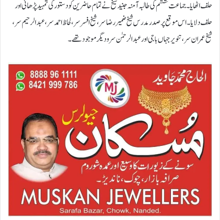
حلف اٹھایا۔ جماعت ششم کی طالبہ آمنہ جنید شیخ نے تمام حاضرین کو دستور کی تمہید پڑھائی اور
حلف دلایا۔ اس موقع پر صدر مدرس شیخ ضمیر رضا سر، شیخ افسرسر، لحاظ احمدسر، عبدالرحیم سر،
شیخ عمران سر، تنویر جہاں باجی اور عبدالرحمٰن سر و دیگر موجود تھے۔