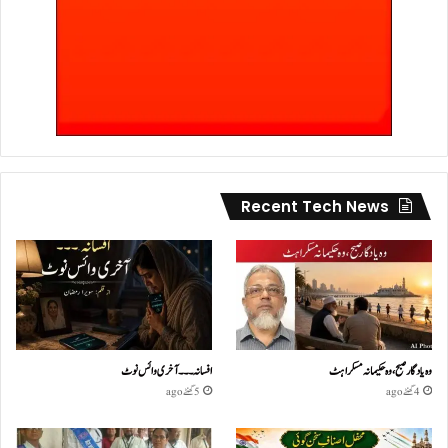
Recent Tech News
وہ یادگار صبح، وہ حکیمانہ مسکراہٹ
افسانہ۔۔۔آخری وائس نوٹ
4 گھنٹے ago
5 گھنٹے ago