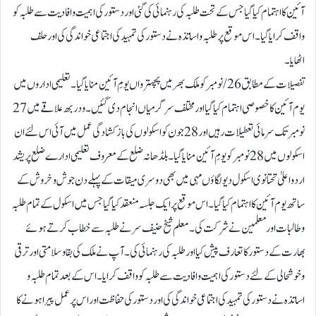
آئین کا اہتمام کیا گیا جس کے تحت طلبہ کی رہنمائی کی گئی اور دستور کی اہمیت و افادیت سے طلبہ کو
واقف کرایا گیا۔ اس موقع پر طلبہ و اساتذہ نے دستور کی تمہید کی اجتماعی خواندگی کی اور حلف
اٹھایا۔
تفصیلات کے مطابق 26/ نومبر کو ملک بھر میں پچہترواں یومِ آئین منایا گیا۔ تعلیمی اداروں میں
یوم آئین کا خصوصی اہتمام کیا گیا اور مختلف سرگرمیاں انجام دی گئیں۔ ودربھ علاقے میں 27
نومبرتک سرمائی تعطیلات رہیں اور 28 جون کو اسکولوں کی بازکشادگی عمل میں آئی اس لئے ان
اسکولوں میں 28 نومبر کو یومِ آئین منایا گیا۔ بلڈھانہ ضلع کے معروف تعلیمی ادارے ضلع پریشد
اردو اعلیٰ تحتانوی اسکول دیولگاؤں مہی میں بھی دوسری میقات کے پہلے دن جوش و خروش کے
ساتھ یوم آئین کا اہتمام کیا گیا۔ اس موقع پر ایک جلسہ منعقد کیا گیا جس میں اسکول کے تمام طلبہ
و طالبات اور معلمین نے شرکت کی۔ معلم شیخ حنیف سر نے طلبہ سے خطاب کرتے ہوئے
بھارت کے دستور کا تعارف پیش کیا اور طلبہ کی رہنمائی کی۔ آپ نے ملک کی بقا و سلامتی اور ترقی
و خوشحالی کے لئے دستور کی اہمیت و افادیت سے طلبہ کو واقف کرایا۔ اس کے بعد تمام طلبہ و
اساتذہ نے دستور کی تمہید کی اجتماعی خواندگی کی اور دستور کی حفاظت اور اس پر عمل پیرا ہونے کا