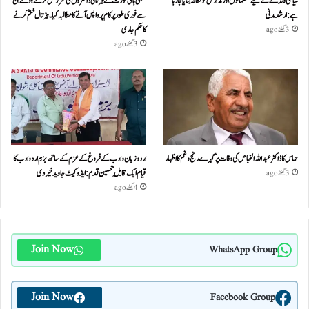
سیاسی فائدے کے لیے مسلمانوں اور مدارس کو نشانہ بنایا جا رہا
بمبئی ہائی کورٹ نے ہڑتالی ڈاکٹروں کی سرزنش کرتے ہوئے ان
ہے: ارشد مدنی
سے فوری طور پر کام پر واپس آنے کا مطالبہ کیا۔ہڑتال ختم کرنے
کا حکم جاری
3 گھنٹے ago
3 گھنٹے ago
حماس کا ڈاکٹر عبداللہ الخباص کی وفات پر گہرے رنج وغم کااظہار
اردو زبان و ادب کے فروغ کے عزم کے ساتھ بزمِ اردو ادب کا
قیام ایک قابلِ تحسین قدم : ایڈوکیٹ جاوید خیردی
3 گھنٹے ago
4 گھنٹے ago
Join Now
WhatsApp Group
Join Now
Facebook Group