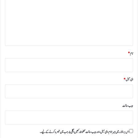
ص
ر
ہ
*
نام
*
ای میل
*
ویب‌ سائٹ
اس براؤزر میں میرا نام، ای میل، اور ویب سائٹ محفوظ رکھیں اگلی بار جب میں تبصرہ کرنے کےلیے۔