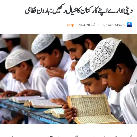
دینی ادارے اپنے کارکنان کا خیال رکھیں :ہارون نظامی
Shaikh Akram
اگست 20, 2024
39