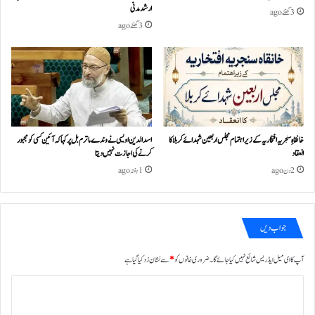
ارشد مدنی
3 گھنٹے ago
3 گھنٹے ago
خانقاہِ سنجریہ افتخاریہ کے زیراہتمام مجلس اربعین شہدائے کربلا کا
اسد الدین اویسی نے وندے ماترم بل پر کہا کہ آئین کسی کو مجبور
انعقاد
کرنے کی اجازت نہیں دیتا
2 دن ago
1 ہفتہ ago
جواب دیں
آپ کا ای میل ایڈریس شائع نہیں کیا جائے گا۔
ضروری خانوں کو
*
سے نشان زد کیا گیا ہے
ت
ب