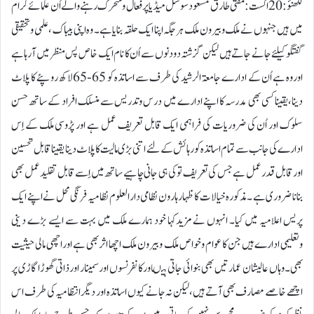
لکھنؤ:20 اگست:مفتی طارق مسعود سوشل میڈیا پرفعال ومتحرک رہنے والے اُن علمائے کرام
میں ہیں جنہوں نے ملک وبیرون ملک ہرجگہ اپنا ایک حلقہ بنایاہے۔ وہ اپنی بیباک ، علمی وتحقیقی
گفتگو کیلئے جانے جاتے ہیں لیکن گزشتہ دودنوں سے اُن کا نام ایک خاص پس منظرمیں آرہاہے
اوروہ ہے اُن کے ادارے جامعۃ الرشید کی طرف سے اساتذہ کو 65-65لاکھ روپئے کا پلاٹ
دینا،یقینا کسی بھی مدرسہ کا اپنے ادارے میں درس وتدریس سے منسلک افراد کے ساتھ حسن
سلوک اور اُن کی ضروریات کی فراہمی ایک قابل تعریف عمل ہے اور پڑوسی ملک کے اِس
ادارے کی جانب سے تمام اساتذہ کو رہائش کے لئے اتنی بڑی مالیت کا پلاٹ دینا یقینا قابل تحسین
اورقابل قدر عمل ہے جس کی تعریف تو کی ہی جانی چاہیے ساتھ میں اِسے قابل تقلید عمل بھی
بنانا ضروری ہے ۔مذکورہ خیالات کا ظہار ہارون نظامی دارالعلوم نظامیہ فرنگی محل نے اپنے ایک
پریس اعلامیہ میں کیا۔ انہوں نے مزیدکہا خود ہمارے ملک میں بہت سے ایسے بڑے دینی
وتعلیمی ادارے ہیں جن کا عوام وخواص ملک وبیرون ملک اچھا اثربھی ہے اوراچھی مالی حیثیت
بھی۔وہاں عالیشان عمارتیں بھی بنوائی جاتی ہیںاورکانفرنسوں اورسمینار اورذاتی گھوڑا گاڑی پر
اچھے خاصے مصارف بھی آتے ہیں،لیکن نہ جانے کیوں اساتذہ اور دیگرانتظامیہ کی طرف اس