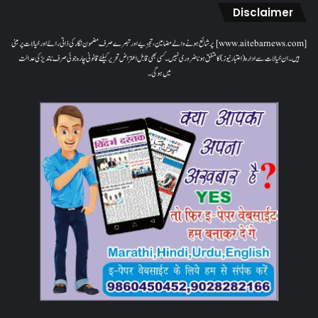
Disclaimer
[www.aitebarnews.com] پر شائع ہونے والے مضامین، تجزیے اور تبصرے صرف مضمون نگار کی ذاتی رائے اور خیالات پر مبنی
ہیں۔ ان خیالات سے ادارہ (اعتبار نیوز) کا متفق ہونا ضروری نہیں۔ کسی بھی قابل اعتراض تحریر کیلئے قانونی چارہ جوئی صرف ناندیڑ کی عدالت
میں ہوگی۔