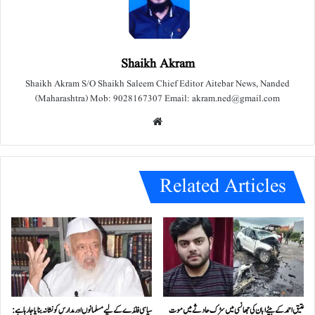
Shaikh Akram
Shaikh Akram S/O Shaikh Saleem Chief Editor Aitebar News, Nanded
(Maharashtra) Mob: 9028167307 Email: akram.ned@gmail.com
We
bsit
e
Related Articles
عتیق احمد کے بیٹے ابان کی جھانسی میں سڑک حادثے میں موت
سیاسی فائدے کے لیے مسلمانوں اور مدارس کو نشانہ بنایا جا رہا ہے: