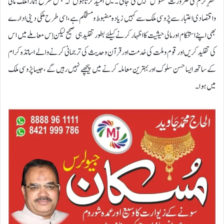
نظرِکرم کی ضرورت محسوس نہیں کی جاتی ۔میں امیدکرتاہوں کہ جس طرح ہمارا ملک مالی
واقتصادی اعتبار سے پڑوسی ملک سے کہیں زیادہ مضبوط ومستحکم ہے ،اسی طرح ملکی دینی ادارے
بھی اپنے استحکام اور مالی حیثیت کا اظہار کرنے کیلئے بطور تقلید ہی صحیح لیکن اِس معاملے میں اس
کی تقلید کریں اور قوم وملت کی خدمت اورقرآن وحدیث کی ترجمانی کرنے والے اساتذہ کرام
کے ساتھ ایسا حسن سلوک اوربہترین معاملہ کرنے میں پیچھے نہیں رہیں گے ،جیسا پڑوسی ملک
میں ہوا۔