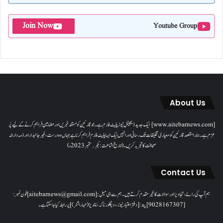
Join Now
Youtube Group
About Us
[www.aitebarnews.com] ایک جدید ڈیجیٹل نیوز پلیٹ فارم ہے۔ جو قارئین کو مستند خبریں اور مضامین فراہم کرنے کے لیے پُر
عزم ہے۔ ہمارا مقصدقارئین کو معیاری تخلیقات تک رسائی اور انہیں ایک ایسا پلیٹ فارم فراہم کرنا ہے جہاں وہ درست، غیر جانبدار اور ذمہ دارانہ
صحافت کا تجربہ کریں۔( تاریخ اشاعت : یکم؍ ستمبر 2023ء)
Contact Us
ہم آپ کی رائے، تجاویز اور سوالات کا خیرمقدم کرتے ہیں۔ ہم سےای میل: [aitebarnews@gmail.com]فون نمبر:
[9028167307]پتہ: [دفتر اعتبار نیوز، ، دیگلور ناکہ، ناندیڑ(مہاراشٹر) ] پر رابطہ کیا جاسکتا ہے۔