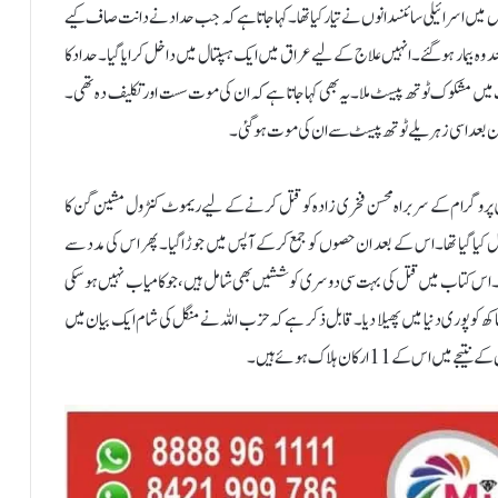
 میں اسرائیلی سائنسدانوں نے تیار کیا تھا۔کہا جاتا ہے کہ جب حداد نے دانت صاف کیے
وہ بیمار ہوگئے۔ انہیں علاج کے لیے عراق میں ایک ہسپتال میں داخل کرایا گیا۔حداد کا
یگ میں مشکوک ٹوتھ پیسٹ ملا۔یہ بھی کہا جاتا ہے کہ ان کی موت سست اور تکلیف دہ تھی۔
ے کہ اس نے 2020 میں ایران کے جوہری پروگرام کے سربراہ محسن فخری زادہ کو قتل کرنے کے لیے ریموٹ کنٹرول مشین گن کا
ل کیا گیا تھا۔ اس کے بعد ان حصوں کو جمع کرکے آپس میں جوڑا گیا۔ پھر اس کی مدد سے
ھا۔اس کتاب میں قتل کی بہت سی دوسری کوششیں بھی شامل ہیں، جو کامیاب نہیں ہوسکی
 کو پوری دنیا میں پھیلا دیا۔قابل ذکر ہے کہ حزب اللہ نے منگل کی شام ایک بیان میں
ے 11 ارکان ہلاک ہوئے ہیں۔