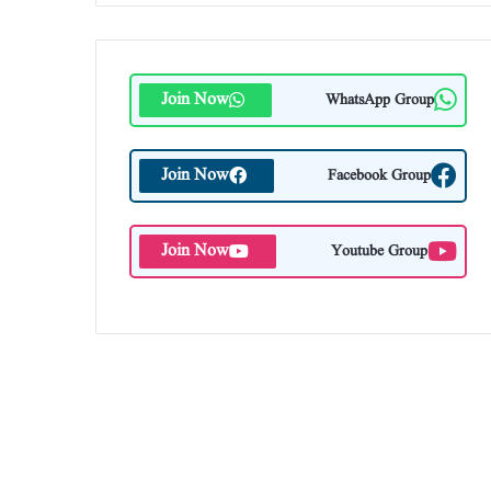
Join Now
WhatsApp Group
Join Now
Facebook Group
Join Now
Youtube Group