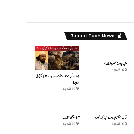
Recent Tech News
سفید چادر( مختصر افسانہ)
16 گھنٹے ago
بھارت کی موجودہ حکومت،ایسٹ انڈیا کمپنی کی
راہ پر!
16 گھنٹے ago
کتاب "گلستانِ عادل” پر ایک تبصرہ
گنگا-جمنی تہذیب
16 گھنٹے ago
16 گھنٹے ago