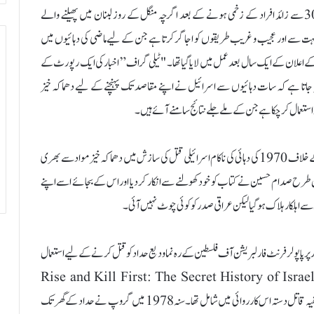
تل ابیب :19؍ستمبر:حزب اللہ کے موبائل پیجرز کے ہیکنگ اور 3000 سے زائد افراد کے زخمی ہونے کے بعد اگرچہ منگل کے روز لبنان میں پھیلنے والے
 بہت سے اور عجیب و غریب طریقوں کو اجاگر کرتا ہے جن کے لیے ماضی کی دہائیوں میں
کی ہے۔موساد کا قیام 1949 میں "اسرائیل” کے اعلان کے ایک سال بعد عمل میں لایا گیا تھا۔ "ٹیلی گراف” اخبار کی ایک رپورٹ کے
 جاتا ہے کہ سات دہائیوں سے اسرائیل نے اپنے مقاصد تک پہنچنے کے لیے دھماکہ خیز
استعمال کرچکا ہے جن کے ملے جلے نتائج سامنے آئے ہیں۔
سنہ 2012 میں ایک دستاویزی فلم میں دعوی کیا گیا تھا کہ صدام حسین کے خلاف 1970 کی دہائی کی ناکام اسرائیلی قتل کی سازش میں دھماکہ خیز مواد سے بھری
کہ کس طرح صدام حسین نے کتاب کو خود کھولنے سے انکار کر دیا اور اس کے بجائے اسے اپنے
 سے اہلکار ہلاک ہو گیا لیکن عراقی صدر کو کوئی چوٹ نہیں آئی۔
ور پر پاپولر فرنٹ فار لبریشن آف فلسطین کے رہ نما ودیع حداد کو قتل کرنے کے لیے استعمال
گیا تھا۔نیویارک ٹائمز کے صحافی رونن برگمین کی 2018 کی کتاب "Rise and Kill First: The Secret History of Israel’s
Targeted Assassinations” کے مطابق موساد کا ایک خفیہ قاتل دستہ اس کارروائی میں شامل تھا۔سنہ 1978 میں گروپ نے حداد کے گھر تک