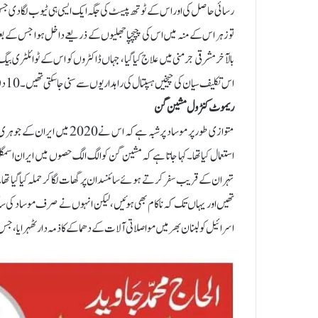
رسائی حاصل کی اور اس کے ٹوتھ پیسٹ کی جگہ ایک ایسی ہی ٹیوب لگا دی جس
تو زہر اس کے منہ میں اس کی چپچپا جھلیوں کے ذریعے داخل ہوا جس کے بعد 
بالآخر مشرقی جرمنی میں علاج کیا گیا، جہاں ڈاکٹروں کو اس کے ٹوائلٹری ب
اس تکلیف سیان کی چیخیں ہسپتال کی راہداریوں سے سنی جا سکتی تھیں۔ 10 دن بعد اسی زہریلے ٹوتھ پیسٹ سے ان کی موت ہو گئی۔
ریموٹ کنٹرول مشین گن
متوازی طور پر موساد پر شبہ ہ
استعمال کیا تھا۔کہا جاتا ہے کہ مشین گن کوالگ الگ حصوں میں ایران اسمگ
تہران کے قریب سفر کرتے ہوئے سائنسدان پر گھات لگا کر حملہ کیا گیا ت
تھیں اور یہاں تک کہ ناکام بھی ہوئیں، لیکن انہوں نے صرف موساد کی ساکھ
اسرائیل کو لبنان بھر میں مواصلاتی آلات کے دھماکے کا ذمہ دار ٹھہرایا، جس کے نتیجے میں اس ک