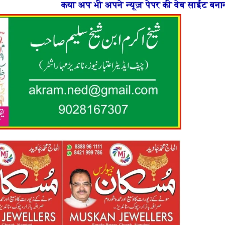
अप भी अपने न्यूज़ पेपर की वेब साईट बनाना चाहते है या फिर न