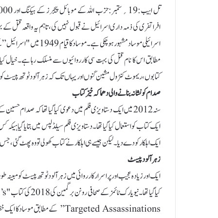
افراتفری کی ذمہ داری اسرائیل نے قبول نہیں کی، تاہم یہ واقعہ قتل کے
اسرائیلی موساد مشہور ہو چ
مطابق اس کا نام قتل کی بہت سی کارروائیوں سے منسلک رہا ہے۔خیال کیا
کتابوں، ریموٹ کنٹرول مشین گنوں اور یہاں تک کہ زہر آلود ٹوتھ پیسٹ کو 
صدام کو نشانہ بنانے والی دھماکہ خیز کتاب
ایک کتاب کو استعمال کیا گیا تھا۔دستاویزی فلم سیلڈ لپس میں بتایا گیا ہی
ایک اہلکار کو دے دیا۔لیکن جیسے ہی اہلکار نے کتاب کھولی تو وہ پھٹ گئی، جس
زہر آلود پیسٹ
ایک اور زیادہ عجیب اور پراسرار کارروائی میں زہر آلود ٹوتھ پیسٹ کو مبینہ ط
کیا 