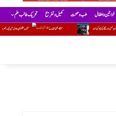
خواتین و اطفال
طب و صحت
کھیل و تفریح
تحریک طالب علم
گنگا-جمنی تہذیب
کتاب "گلستانِ عادل” پر ایک تبصرہ
بھارت کی موجودہ حکومت،ایسٹ انڈیا کمپنی کی راہ پر!