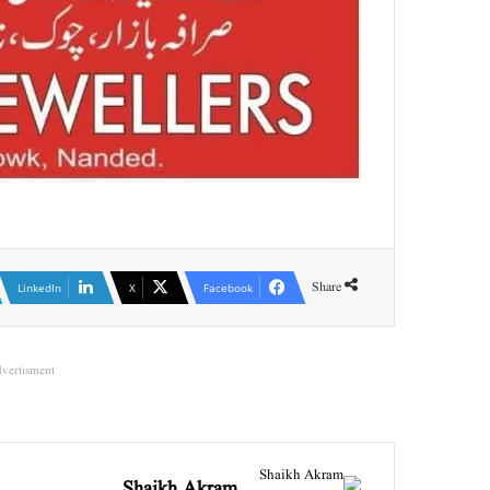
Share
LinkedIn
X
Facebook
vertisment
Shaikh Akram