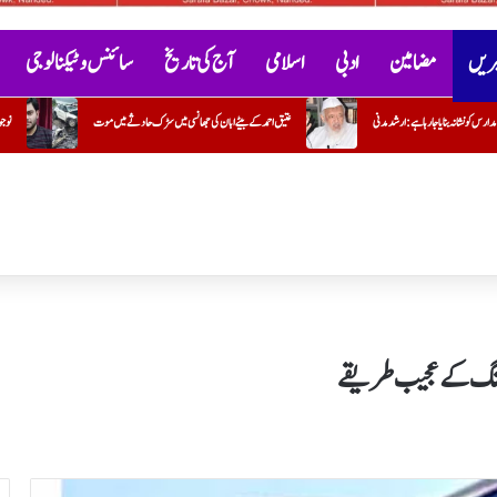
خبریں
مضامین
ادبی
اسلامی
آج کی تاریخ
سائنس و ٹیکنالوجی
عتیق احمد کے بیٹے ابان کی جھانسی میں سڑک حادثے میں موت
نوجوان نسل اور نشے کی تباہ کن لت
کلنگ کے عجیب طریقے