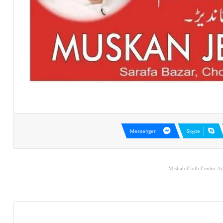
Messenger
Skype
Misbah Cloth Center Ad