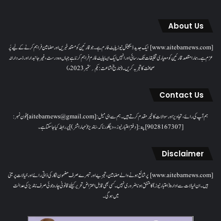
About Us
[www.aitebarnews.com] ایک جدید ڈیجیٹل نیوز پلیٹ فارم ہے۔ جو قارئین کو مستند خبریں اور مضامین فراہم کرنے کے لیے پُر
عزم ہے۔ ہمارا مقصدقارئین کو معیاری تخلیقات تک رسائی اور انہیں ایک ایسا پلیٹ فارم فراہم کرنا ہے جہاں وہ درست، غیر جانبدار اور ذمہ دارانہ
صحافت کا تجربہ کریں۔( تاریخ اشاعت : یکم؍ ستمبر 2023ء)
Contact Us
ہم آپ کی رائے، تجاویز اور سوالات کا خیرمقدم کرتے ہیں۔ ہم سےای میل: [aitebarnews@gmail.com]فون نمبر:
[9028167307]پتہ: [دفتر اعتبار نیوز، ، دیگلور ناکہ، ناندیڑ(مہاراشٹر) ] پر رابطہ کیا جاسکتا ہے۔
Disclaimer
[www.aitebarnews.com] پر شائع ہونے والے مضامین، تجزیے اور تبصرے صرف مضمون نگار کی ذاتی رائے اور خیالات پر مبنی
ہیں۔ ان خیالات سے ادارہ (اعتبار نیوز) کا متفق ہونا ضروری نہیں۔ کسی بھی قابل اعتراض تحریر کیلئے قانونی چارہ جوئی صرف ناندیڑ کی عدالت
میں ہوگی۔