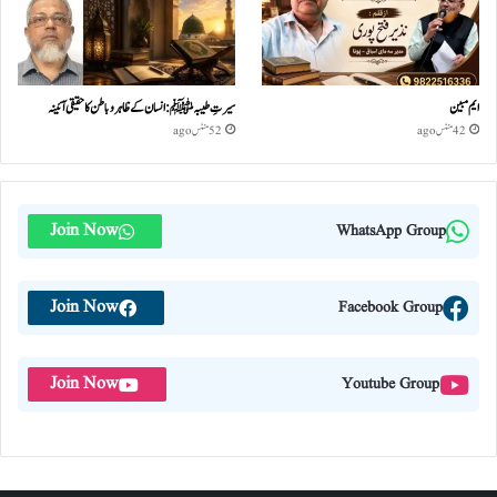
ایم مبین
سیرتِ طیبہﷺ: انسان کے ظاہر و باطن کا حقیقی آئینہ
42 منٹس ago
52 منٹس ago
Join Now
WhatsApp Group
Join Now
Facebook Group
Join Now
Youtube Group