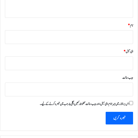
*
نام
*
ای میل
*
ویب‌ سائٹ
اس براؤزر میں میرا نام، ای میل، اور ویب سائٹ محفوظ رکھیں اگلی بار جب میں تبصرہ کرنے کےلیے۔