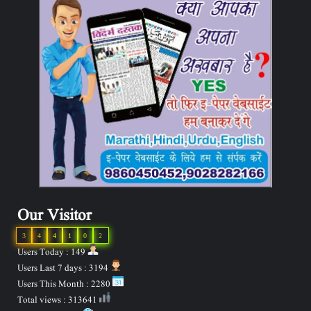
Our Visitor
3
4
4
1
0
2
Users Today : 149
Users Last 7 days : 3194
Users This Month : 2280
Total views : 313641