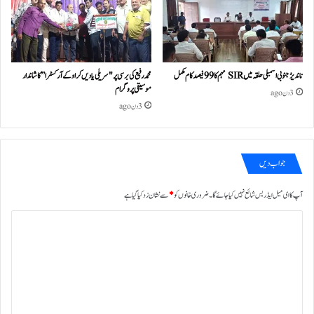
ناندیڑ جنوبی اسمبلی حلقہ میں SIR مہم کا 99 فیصد کام مکمل
محمد رفیع کی برسی پر "سریلی یادیں کراوکے آرکسٹرا” کا شاندار
موسیقی پروگرام
3 دن ago
3 دن ago
جواب دیں
آپ کا ای میل ایڈریس شائع نہیں کیا جائے گا۔
ضروری خانوں کو
*
سے نشان زد کیا گیا ہے
ت
ب
ص
ر
ہ