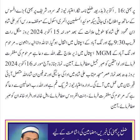
پربھنی:16؍اکتوبر ( بذریعہ ضلع نامہ نگار اعتبار نیوز محمد سرور شریف پربھنی) بڑے افسوس
کے ساتھ یہ اطلاع دی جاتی ہیکہ موئید المسلمین پرائمری اسکول کے موظف مدرس اکبر علی شاہ
ابن محمود علی شاہ کا طویل علالت کے بعد مورخہ 15 اکٹوبر 2024 بروز منگل رات
قریب 9:30بجے اورنگ آباد کے اسپتال میں انتقال ہوگیا. انا للہ وانا الیہ راجعون ۔ مرحوم
اورنگ آباد کے MGM اسپتال میں زیر علاج تھے.اللہ سے دعا ہے مرحوم کی مغفرت
فرمائے اور لواحقین کو صبر جمیل عطا فرمائے.آمین۔ نماز جنازہ آج مورخہ 16 اکٹوبر 2024
بروز بدھ بعد نماز عصر مسجد مہتاب علی شاہ میں ادا کی جائیگی اور تدفین ان شاءاللہ متصل آبائی
قبرستان میں عمل میں آئے گی ۔ ادارہ اعتبار نیوز شریک غم ہے اور اللہ رب العالمین سے دعا گو
ہے کہ مرحوم کی مغفرت فرمائے ، جنت الفردوس عطا فرمائے، اہل خانہ اور افراد خاندان کو صبر
عطا فرمائے، آمین