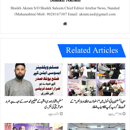
Shaikh Akram
Shaikh Akram S/O Shaikh Saleem Chief Editor Aitebar News, Nanded
(Maharashtra) Mob: 9028167307 Email: akram.ned@gmail.com
We
bsit
e
Related Articles
مؤیدُ المسلمین ہائی اسکول میں ’’اسٹوڈنٹ ہیلتھ اویئرنیس‘‘ کے
مسلم ویلفیئر ایسوسی ایشن کے ضلع یوتھ صدر کے عہدے پر ضرار
تحت بلڈ گروپ کیمپ کا کامیاب انعقاد
احمد قریشی کی تقرری
58 منٹس ago
1 گھنٹہ ago