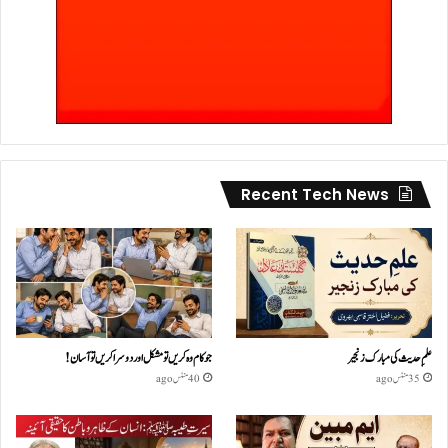
Recent Tech News
علمِ حدیث کی مبارک زنجیر
جو کام وہ کریں تو مشکل اور دوسرا کریں تو آسان !
35 منٹس ago
40 منٹس ago