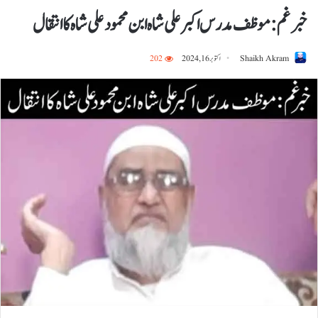
خبر غم:موظف مدرس اکبر علی شاہ ابن محمود علی شاہ کاانتقال
Shaikh Akram
اکتوبر 16, 2024
202