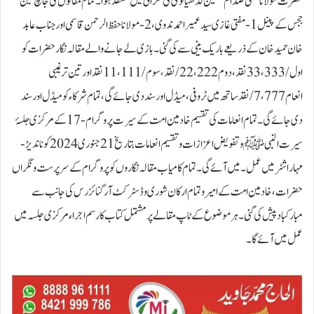
حضرت مولانا مفتی صدام حسین لدھیانوی کی نگرانی میں منعقد ہوا۔ تمام مقالوں کی جانچ تین
ججس کے پینل 1- مفتی غازی سید عمیر احمد ندوی، 2- مولانا حفظ الرحمن قاسمی اور جناب عابد
خان حمید خان کے ذریعے باریک بینی سے کی گئی۔بازی لے جانے والے مقالہ نگار حضرات کو
اول /33،333 نقد، دوم 22،222/ نقد، سوم /11،111 نقد اور تین ترغیبی
انعام 7،777/ نقد ساتھ میں ٹروفی ، میڈل اور سند دی جائے گی، تمام شرکاء کو میڈل اور سند
دی جائے گی۔ تمام انعامات کی تقسیم خادمین امت کے سیرت پروگرام-17کے مرکزی جلسۂ
سیرت النبی ﷺ و تفویض اعزازات و تقسیم انعامات بتاریخ 21 جنوری 2024 کو ناندیڑ-
مہاراشٹر میں عمل۔میں آئے گی۔تمام کامیاب مقالہ نگاروں کو پروگرام کے سرپرست و نگراں
حضرات، خادمین امت کے امیر و تمام ارکان شوری و ڈسٹرکٹ آرگنائزرس کی جانب سے
مبارکباد پیش کی گئی۔ہرموضوع کے ٹاپ مقالے پر مشتمل کتاب کا رسم اجراء مرکزی جلسہ میں
عمل میں آئے گا۔