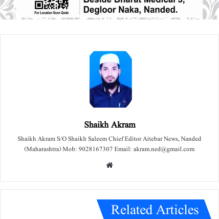
Shaikh Akram
Shaikh Akram S/O Shaikh Saleem Chief Editor Aitebar News, Nanded
(Maharashtra) Mob: 9028167307 Email: akram.ned@gmail.com
We
bsit
e
Related Articles