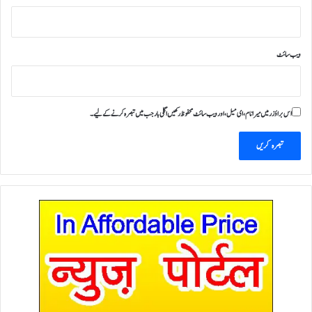
ویب‌ سائٹ
اس براؤزر میں میرا نام، ای میل، اور ویب سائٹ محفوظ رکھیں اگلی بار جب میں تبصرہ کرنے کےلیے۔