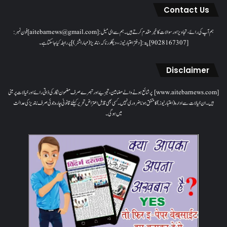
Contact Us
ہم آپ کی رائے، تجاویز اور سوالات کا خیرمقدم کرتے ہیں۔ ہم سےای میل: [aitebarnews@gmail.com]فون نمبر:
[9028167307]پتہ: [دفتر اعتبار نیوز، ، دیگلور ناکہ، ناندیڑ(مہاراشٹر) ] پر رابطہ کیا جاسکتا ہے۔
Disclaimer
[www.aitebarnews.com] پر شائع ہونے والے مضامین، تجزیے اور تبصرے صرف مضمون نگار کی ذاتی رائے اور خیالات پر مبنی
ہیں۔ ان خیالات سے ادارہ (اعتبار نیوز) کا متفق ہونا ضروری نہیں۔ کسی بھی قابل اعتراض تحریر کیلئے قانونی چارہ جوئی صرف ناندیڑ کی عدالت
میں ہوگی۔