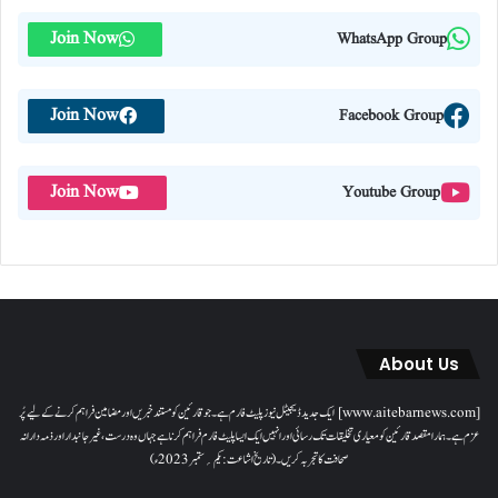
Join Now
WhatsApp Group
Join Now
Facebook Group
Join Now
Youtube Group
About Us
[www.aitebarnews.com] ایک جدید ڈیجیٹل نیوز پلیٹ فارم ہے۔ جو قارئین کو مستند خبریں اور مضامین فراہم کرنے کے لیے پُر
عزم ہے۔ ہمارا مقصدقارئین کو معیاری تخلیقات تک رسائی اور انہیں ایک ایسا پلیٹ فارم فراہم کرنا ہے جہاں وہ درست، غیر جانبدار اور ذمہ دارانہ
صحافت کا تجربہ کریں۔( تاریخ اشاعت : یکم؍ ستمبر 2023ء)