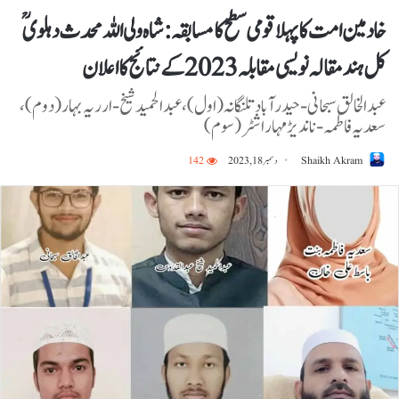
خادمین امت کا پہلا قومی سطح کا مسابقہ: شاہ ولی اللہ محدث دہلویؒ
کل ہند مقالہ نویسی مقابلہ 2023 کے نتائج کا اعلان
عبدالخالق سبحانی-حیدرآباد تلنگانہ (اول)،عبدالحمید شیخ-ارریہ بہار (دوم)،
سعدیہ فاطمہ-ناندیڑ مہاراشٹر(سوم)
Shaikh Akram
دسمبر 18, 2023
142