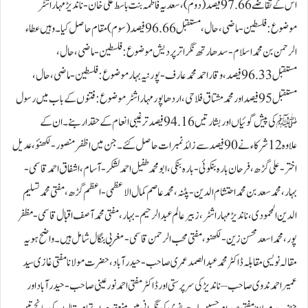
اس کے تقاضے 97.66 فیصد(دوم)، سعدیہ فاطمہ بنت باسط علی خان-ناندیڑ مہاراشٹر
موضوع: فلسطین-ماضی، حال، مستقبل 96.66 فیصد (سوم) مقام حاصل کیا۔ وہیں عطاء
الرحمن بن محمد اسلام-سدھارتھ نگر اتر پردیش موضوع:فلسطین-ماضی، حال،
مستقبل 96.33 فیصد، وقار احمد محمد عارف-پورنیہ بہار موضوع:فلسطین-ماضی، حال،
مستقبل 95 فیصد اور محمد مشتاق فلاحی،اردھاپور مہاراشٹر موضوع:فتنوں کے باب میں رسول
ﷺ کی پیش گوئیاں اور بشارتیں 94.16 فیصد ترغیبی انعام کے حقدار بنے۔ ان کے
علاوہ 12شرکاء نے 90 فیصد سے زائد نمبرات حاصل کئے۔جن میں اظفر منصور-لکھنؤ، عدیل
اختر-علی گڑھ، فرحان بارہ بنکوئی- بارہ بنکی، ابو محمد طفیل احمد لشکر-آسام، اشفاق احمد قاسمی-
بہار، محمد سعد بن محمد احتشام الدین-پٹنہ، محمد عاصم کمال الاعظمی-اعظم گڑھ، مفتی محمد تسلیم
الدین المحمودی،ناندیڑ مہاراشٹر، زبیر عالم عبدالرحیم-بہار،مفتی محمد آصف اقبال قاسمی-مظفر
پور، محمد اسعد محسن زین-لکھنو، مفتی محب الرحمن قاسمی-مغربی بنگال شامل ہیں۔واضح ہو یہ
مقالہ نویسی مقابلہ ڈاکٹر محمد عبدالصمد عمری صاحب -حیدرآباد، حضرت مولانا مفتی غازی سید
عمیر احمد ندوی صاحب – ناندیڑ کی سرپرستی اور ڈاکٹر مفتی احمد نورعینی صاحب- حیدرآباد اور