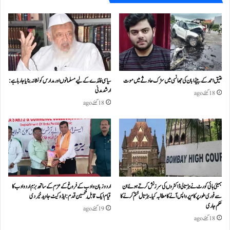
عتیق احمد کے بیٹے ابان کی جھانسی میں سڑک حادثے میں موت
سیاسی فائدے کے لیے مسلمانوں اور مدارس کو نشانہ بنایا جا رہا ہے:
ارشد مدنی
18 گھنٹے ago
18 گھنٹے ago
بمبئی ہائی کورٹ نے ہڑتالی ڈاکٹروں کی سرزنش کرتے ہوئے ان
اردو زبان و ادب کے فروغ کے عزم کے ساتھ بزمِ اردو ادب کا
سے فوری طور پر کام پر واپس آنے کا مطالبہ کیا۔ہڑتال ختم کرنے کا
قیام ایک قابلِ تحسین قدم : ایڈوکیٹ جاوید خیردی
حکم جاری
19 گھنٹے ago
18 گھنٹے ago