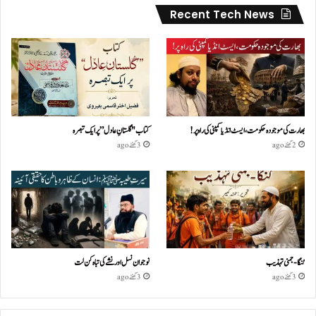
Recent Tech News
بھارت کی موجودہ حکومت،ایسٹ انڈیا کمپنی کی راہ پر!
کتاب "گلستانِ عادل” پر ایک تبصرہ
2 گھنٹے ago
3 گھنٹے ago
گنگا-جمنی تہذیب
نوجوان نسل اور نشے کی تباہ کن لت
3 گھنٹے ago
3 گھنٹے ago