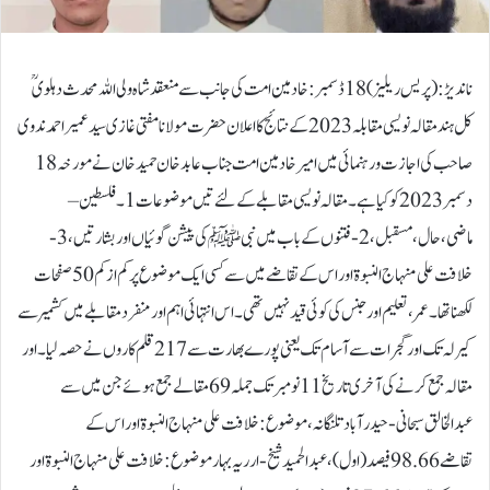
ناندیڑ:(پریس ریلیز)18ڈسمبر:خادمین امت کی جانب سے منعقد شاہ ولی اللہ محدث دہلویؒ
کل ہند مقالہ نویسی مقابلہ 2023کے نتائج کا اعلان حضرت مولانا مفتی غازی سید عمیر احمد ندوی
صاحب کی اجازت و رہنمائی میں امیر خادمین امت جناب عابد خان حمید خان نے مورخہ 18
دسمبر2023 کو کیا ہے۔ مقالہ نویسی مقابلے کے لئے تیں موضوعات 1۔ فلسطین –
ماضی،حال،مسقبل، 2- فتنوں کے باب میں نبیﷺ کی پیشن گوئیاں اور بشارتیں، 3-
خلافت علی منہاج النبوۃ اور اس کے تقاضے میں سے کسی ایک موضوع پر کم از کم 50 صفحات
لکھنا تھا۔عمر، تعلیم اور جنس کی کوئی قید نہیں تھی۔اس انتہائی اہم اور منفرد مقابلے میں کشمیر سے
کیرلہ تک اور گجرات سے آسام تک یعنی پورے بھارت سے 217 قلم کاروں نے حصہ لیا۔ اور
مقالہ جمع کرنے کی آخری تاریخ 11 نومبر تک جملہ 69 مقالے جمع ہوئے جن میں سے
عبدالخالق سبحانی-حیدرآباد تلنگانہ، موضوع: خلافت علی منہاج النبوۃ اور اس کے
تقاضے 98.66 فیصد (اول)،عبدالحمید شیخ-ارریہ بہار موضوع: خلافت علی منہاج النبوۃ اور