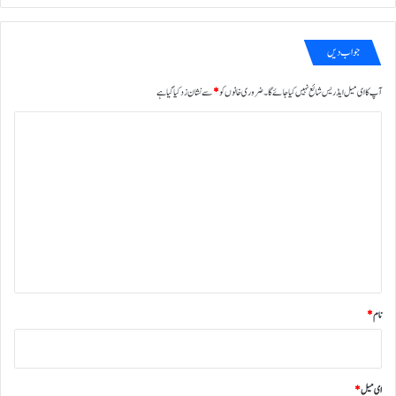
جواب دیں
آپ کا ای میل ایڈریس شائع نہیں کیا جائے گا۔
ضروری خانوں کو
*
سے نشان زد کیا گیا ہے
ت
ب
ص
ر
ہ
*
نام
*
ای میل
*