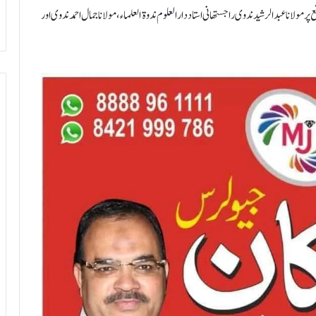
نا عبدالرشید ندوی راجستھانی استاد دار العلوم ندوۃ العلماء ، مولانا جمال احمد ندوی اور