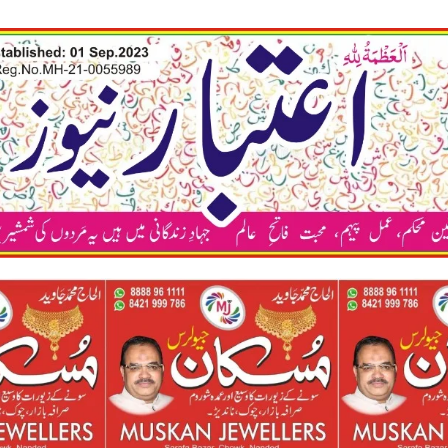
कया अप