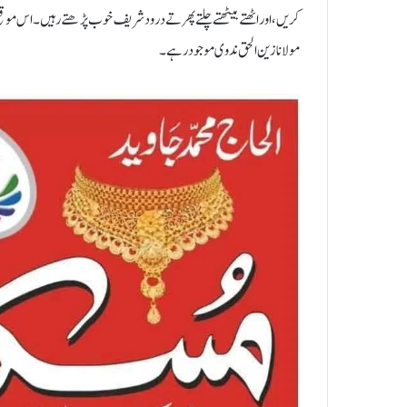
کریں،اور اٹھتے بیٹھتے چلتے پھرتے درود شریف خوب پڑھتے رہیں۔اس موقع پر مولا
مولانا زین الحق ندوی موجودرہے۔