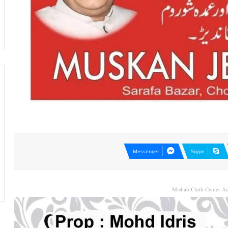
Messenger
Skype
Misbah Cloth Center Ad