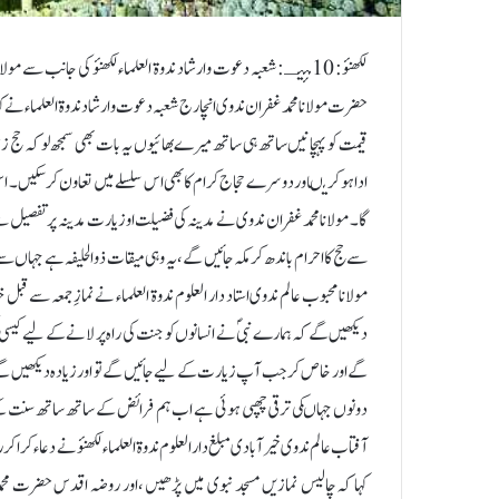
لکھنؤ: 10 مئیـ: شعبہ دعوت وارشاد ندوۃ العلماء لکھنؤ کی جانب سے مو
حضرت مولانا محمد غفران ندوی انچارج شعبہ دعوت وارشاد ندوۃ العلماء نے
قیمت کو پہچانیں ساتھ ہی ساتھ میرے بھائیوں یہ بات بھی سمجھ لو کہ حج ز
اداہوکریںاوردوسرے حجاج کرام کابھی اس سلسلے میں تعاون کرسکیں۔ اس طر
گا۔ مولانا محمدغفران ندوی نے مدینہ کی فضیلت اوزیارت مدینہ پر تفصیل
سے حج کا احرام باندھ کر مکہ جائیں گے ،یہ وہی میقات ذوالحلیفہ ہے جہاں سے ر
مولانا محبوب عالم ندوی استاد دار العلوم ندوۃ العلماء نے نمازِ جمعہ سے قب
دیکھیں گے کہ ہمارے نبیؐ نے انسانوں کو جنت کی راہ پر لانے کے لیے کیسی 
گے اور خاص کرجب آپ زیارت کے لیے جائیں گے تو اور زیادہ دیکھیں گے
دونوں جہاںکی ترقی چھپی ہوئی ہے اب ہم فرائض کے ساتھ ساتھ سنت کے مطا
آفتاب عالم ندوی خیرآبادی مبلغ دار العلوم ندوۃ العلماء لکھنؤ نے دعاء کر
کہا کہ چالیس نمازیں مسجد نبوی میں پڑھیں ،اور روضہ اقدس حضرت محمدؐ