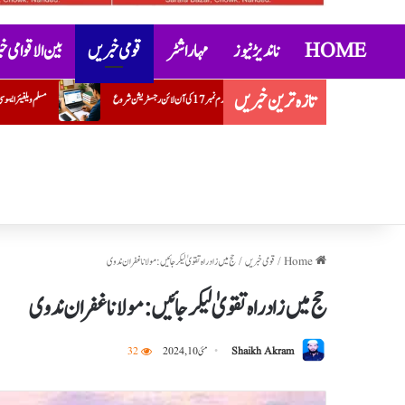
HOME
ناندیڑ نیوز
مہاراشٹر
قومی خبریں
بین الاقوامی 
تازہ ترین خبریں
مسلم ویلفیئر ایسوسی ایشن کے ضلع یوتھ صدر کے عہدے پر ضرار احمد قریشی کی تقرری
Home
/
قومی خبریں
/
حج میں زادراہ تقویٰ لیکر جائیں:مولاناغفران ندوی
حج میں زادراہ تقویٰ لیکر جائیں:مولاناغفران ندوی
Shaikh Akram
مئی 10, 2024
32