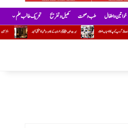
خواتین و اطفال
طب و صحت
کھیل و تفریح
تحریک طالب علم
 طیبہﷺ: انسان کے ظاہر و باطن کا حقیقی آئینہ
ایم مبین
جو کام وہ کریں تو مشکل اور دوسرا کریں تو آسان !