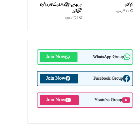
ایم مبین
سیرتِ طیبہﷺ: انسان کے ظاہر و باطن کا
حقیقی آئینہ
17 منٹس ago
27 منٹس ago
Join Now
WhatsApp Group
Join Now
Facebook Group
Join Now
Youtube Group