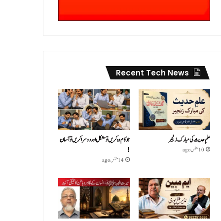
Recent Tech News
علمِ حدیث کی مبارک زنجیر
جو کام وہ کریں تو مشکل اور دوسرا کریں تو آسان
!
10 منٹس ago
14 منٹس ago