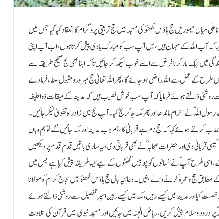
لانا علی میاں میموریل حج ہاؤس لکھنؤ کی مسجد میں حج تربیتی پروگرام کا انعقاد کیا گیا جس میں
 کہا کہ آپ اللہ کے مہما ن ہیں،میں آپ سب کو مبارک بادی پیش کرتاہوں،اب آپ اپنی
ندگی میں ایک بارکرنا فرض ہے اسے خوب سیکھ کر جائیں تاکہ اپنا بھی حج صحیح طریقہ سے
ح کے عمل سے اللہ راضی ہوجائے گا،پھر اللہ تعالیٰ حج مبرور ومقبول عطاء فرما دے
 سے روشنی ڈالتے ہوئے فرمایا کہ آپ سب خوش نصیب ہیں کہ مدینہ کے میقات ذوالحلیفہ
سول اللہ ؐ نے احرام باندھا اور پھر مکہ جاکر حج کیا۔آپ حج میں زادراہ تقویٰ لیکر جائیں۔
ل خطاب کرتے ہوئے کہاکہ حج نام ہے قربانی کا ، ہم جب مدینہ اور مکہ جائیں گے تو ہم وہاں
کیسی قربانی دی اور حضرات صحابہ ؓنے بھی قربانی دی ،یہ ساری باتیں قدم قدم پر دیکھیں
،اسی طرح آپؐ نے انسانوں کو چوبیس گھنٹوں کے لیے ایسا طریقہ پیش کیاہے جس میں
بق حج وعمرہ کرنے والے بنیں۔ دعائیہ ہال حج ہاؤس لکھنؤ میں حجاج کرام کومولانا
اکر رخصت کیااور مدینہ میں کیسے رہیں ،مکہ میں کیسے رہیں اسپر تفصیل سے روشنی ڈالتے ہوئے
پر درود وسلام پیش کریں،ریاض الجنہ میں جائیں اور مسجد نبوی میں قرآن کی تلاوت