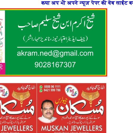
 भी अपने न्यूज़ पेपर की वेब साईट बनाना चाहते है या फिर न्य