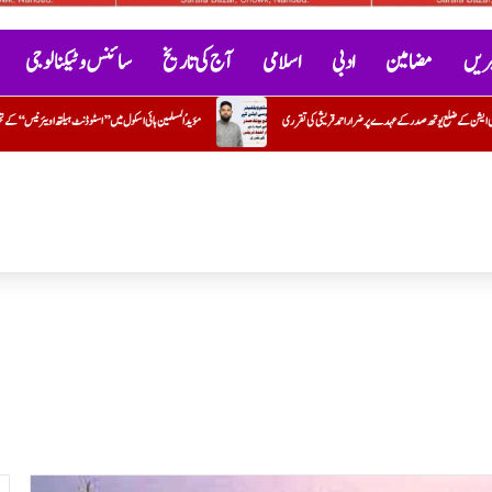
خبریں
مضامین
ادبی
اسلامی
آج کی تاریخ
سائنس و ٹیکنالوجی
مؤیدُ المسلمین ہائی اسکول میں ’’اسٹوڈنٹ ہیلتھ اویئرنیس‘‘ کے تحت بلڈ گروپ کیمپ کا کامیاب انعقاد
سیرتِ