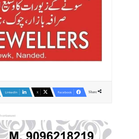
Share
LinkedIn
X
Facebook
vertisment